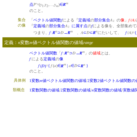
m
P'
y
y
y
R
点
=(
,
,…,
)
∈
m
1
2
のこと。
f
A
f (A)
集合
「
ベクトル値関数
による『
定義域
の
部分集合
』の
像
」
の像
A
f
『
定義域
の
部分集合
』
に属す
点
の
による像を、全部集めて
n
m
n
f
R
D
R
A
D
R
f
(A)
つまり、
:
⊃
→
、
⊂
⊂
にたいして、
=
{
n
m
range
定義：
変数
値ベクトル値関数の値域
n
m
f
R
D
R
ベクトル値関数
「
:
⊃
→
」の
値域
とは、
f
による
定義域
の
像
m
n
f
D
f
a
R
a
D
R
(
)
=
{
(
)
∈
|
∈
⊂
}
のこと。
m
具体例
1変数
値ベクトル値関数の値域
/
2変数2値ベクトル値関数の
n
類概念
1変数関数の値域
/
2変数関数の値域
/
変数関数の値域
/
実数値