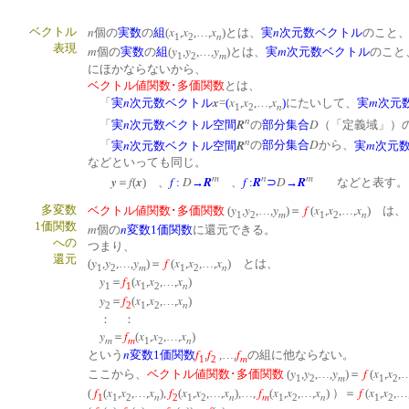
n
x
x
x
n
ベクトル
個の
実数
の
組
(
,
,…,
)とは、
実
次元数ベクトル
のこと
n
1
2
表現
m
y
y
y
m
個の
実数
の
組
(
,
,…,
)とは、
実
次元数ベクトル
のこと
m
1
2
にほかならないから、
ベクトル値関数･多価関数
とは、
n
x
x
x
x
m
「
実
次元数ベクトル
=
(
,
,…,
)
にたいして、
実
次元
n
1
2
n
n
R
D
「
実
次元数ベクトル空間
の
部分集合
（「定義域」）
n
n
R
D
m
「
実
次元数ベクトル空間
の
部分集合
から、
実
次元
などといっても同じ。
m
n
m
y
f
x
f
D
R
f
R
D
R
＝
(
) 、
:
→
、
:
⊃
→
などと表す。
y
y
y
f
x
x
x
多変数
ベクトル値関数･多価関数
(
,
,…,
)＝
(
,
,…,
) 
m
n
1
2
1
2
1価関数
m
n
個の
変数1価関数
に還元できる。
への
つまり、
還元
y
y
y
f
x
x
x
(
,
,…,
)＝
(
,
,…,
) とは、
m
n
1
2
1
2
y
f
x
x
x
＝
(
,
,…,
)
n
1
1
1
2
y
f
x
x
x
＝
(
,
,…,
)
n
2
2
1
2
： ：
y
f
x
x
x
＝
(
,
,…,
)
m
m
n
1
2
n
f
f
f
という
変数1価関数
,
,…,
の組に他ならない。
m
1
2
y
y
y
f
x
x
ここから、
ベクトル値関数･多価関数
(
,
,…,
)＝
(
,
,
m
1
2
1
2
f
x
x
x
f
x
x
x
f
x
x
x
f
x
x
(
(
,
,…,
),
(
,
,…,
),…,
(
,
,…,
) ）＝
(
,
,…
n
n
m
n
1
1
2
2
1
2
1
2
1
2