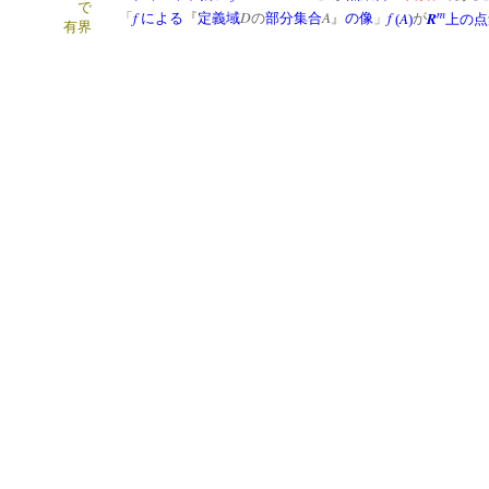
で
m
f
D
A
f
A
R
「
による
『
定義域
の
部分集合
』
の像
」
(
)
が
上の点
有界