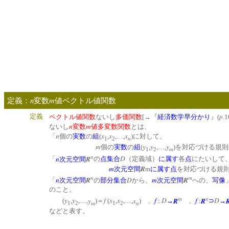
n
m
定義：
変数
値ベクトル値関数
p
定義
ベクトル値関数
ないし
多価関数
[→『
経済数学早分かり
』(
.1
n
m
ないし
変数
値多変数関数
とは、
n
x
x
x
「
個の
実数
の
組
(
,
,…,
)に対して、
n
1
2
m
y
y
y
個の
実数
の
組
(
,
,…,
)を対応づける規則
m
1
2
n
n
R
D
「
次元空間
の
点集合
（定義域）
に属す
各
点
にたいして
m
R
次元空間
m
に属す
点
を対応づける規
n
m
n
R
D
m
R
「
次元空間
の
部分集合
から、
次元空間
への、
写像
のこと。
m
n
y
y
y
f
x
x
x
f
D
R
f
R
D
(
,
,…,
)＝
(
,
,…,
) 、
:
→
、
:
⊃
→
m
n
1
2
1
2
などと表す。