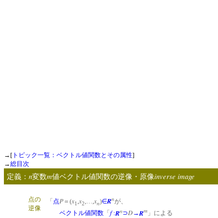
→[
トピック一覧：ベクトル値関数とその属性
]
→
総目次
n
m
inverse image
定義：
変数
値ベクトル値関数の逆像・原像
n
点の
P
x
x
x
R
「
点
＝(
,
,…,
)
∈
が、
n
1
2
逆像
n
m
f
R
D
R
ベクトル値関数
「
:
⊃
→
」による