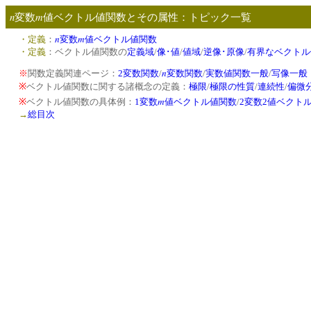
n
m
変数
値ベクトル値関数とその属性：トピック一覧
n
m
・定義
：
変数
値ベクトル値関数
・定義
：ベクトル値関数の
定義域
/
像･値
/
値域
/
逆像･原像
/
有界なベクトル
n
※
関数定義関連ページ：
2変数関数
/
変数関数
/
実数値関数一般
/
写像一般
※
ベクトル値関数に関する諸概念の定義：
極限
/
極限の性質
/
連続性
/
偏微
m
※
ベクトル値関数の具体例：
1変数
値ベクトル値関数
/
2変数2値ベクト
→
総目次