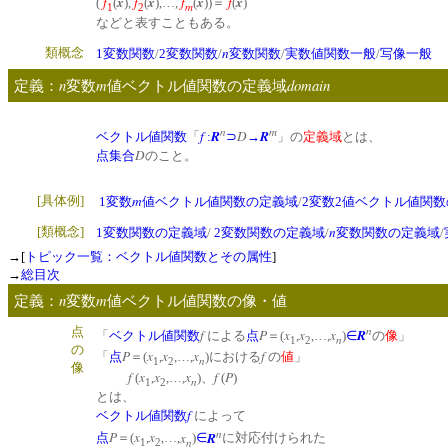
f
x
f
x
f
x
f
x
(
(
),
(
),…,
(
))＝
(
)
m
1
2
などと表すこともある。
n
類概念
1変数関数
/
2変数関数
/
変数関数
/
実数値関数一般
/
写像一般
n
m
domain
定義：
変数
値ベクトル値関数の定義域
n
m
f
R
D
R
ベクトル値関数
「
:
⊃
→
」の
定義域
とは、
D
点集合
のこと。
m
[
具体例]
1変数
値ベクトル値関数の定義域
/
2変数2値ベクトル値関
n
[類概念]
1変数関数の定義域
/
2変数関数の定義域
/
変数関数の定義域
/
→[
トピック一覧：ベクトル値関数とその属性
]
→
総目次
n
m
定義：
変数
値ベクトル値関数の像・値
n
点
f
P
x
x
x
R
「
ベクトル値関数
による
点
＝(
,
,…,
)
∈
の
像
」
n
1
2
の
P
x
x
x
f
「
点
＝(
,
,…,
)における
の
値
」
n
1
2
像
f
x
x
x
f
P
(
,
,…,
)、
(
)
n
1
2
とは、
f
ベクトル値関数
によって
n
P
x
x
x
R
点
＝(
,
,…,
)
∈
に対応付けられた
n
1
2