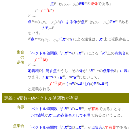
m
P'
y
y
y
R
点
=(
,
,…,
)
∈
の
逆像
である」
m
1
2
－1
P
f
P'
＝
(
)
とは、
m
P
x
x
x
f
P'
y
y
y
R
点
＝(
,
,…,
)の
による像
が
点
=(
,
,…,
)
∈
である
n
m
1
2
1
2
f
(P)
=P'
をいう。
m
n
P'
y
y
y
R
f
R
※
点
=(
,
,…,
)
∈
の
による逆像は、
上に複数存在
m
1
2
n
m
m
集合
f
R
D
R
R
B
「
ベクトル値関数
『
:
⊃
→
』による『
上の
点集合
の
－1
f
B
(
)
逆像
とは、
m
D
R
B
定義域
に属す
点
のうち、その
像
が『
上の
点集合
』
に属
n
m
m
f
R
D
R
B
R
つまり、
:
⊃
→
、
⊂
にたいして、
n
m
－1
f
B
a
D
R
f
a
B
R
(
)
＝
{
∈
⊂
|
(
)
∈
⊂
}
と定義される。
n
m
定義：
変数
値ベクトル値関数が有界
n
m
有界
f
:
R
D
R
「
ベクトル値関数
『
⊃
→
』が
有界
である」とは、
m
f
R
の値域
が
上の点集合として有界
であるということ、
n
m
点集合
f
:
R
D
R
A
「
ベクトル値関数
『
⊃
→
』が
点集合
で有界
である