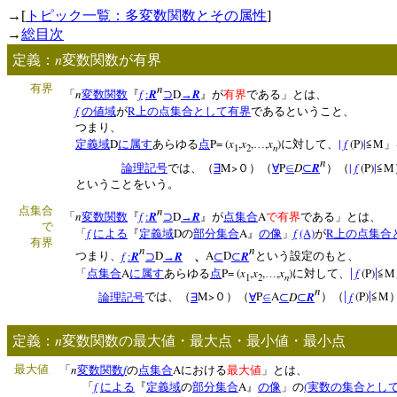
→[
トピック一覧：多変数関数とその属性
]
→
総目次
n
定義：
変数関数が有界
n
有界
n
f
:
R
D
R
「
変数関数
『
⊃
→
』が
有界
である」とは、
f
R
の値域
が
上の点集合として有界
であるということ、
つまり、
D
P= (
x
,
x
,
,
x
)
|
f
(P)
|
M
定義域
に属す
あらゆる
点
…
に対して、
≦
」
n
1
2
n
M>
P
D
R
|
f
(P)
|
M
論理記号
では、（
∃
０）（
∀
∈
⊂
）（
≦
ということをいう。
n
点集合
n
f
:
R
D
R
A
「
変数関数
『
⊃
→
』が
点集合
で有界
である」とは、
で
f
D
A
f
(A)
R
「
による
『
定義域
の
部分集合
』
の像
」
が
上の点集合
有界
n
n
f
:
R
D
R
A
D
R
つまり、
⊃
→
、
⊂
⊂
という設定のもと、
A
P= (
x
,
x
,
,
x
)
|
f
(P)
|
M
「
点集合
に属す
あらゆる
点
…
に対して、
≦
n
1
2
n
M>
P
A
D
R
|
f
(P)
|
M
論理記号
では、（
∃
０）（
∀
∈
⊂
⊂
）（
≦
n
定義：
変数関数の最大値・最大点・最小値・最小点
n
f
A
最大値
「
変数関数
の
点集合
における
最大値
」とは、
f
A
(
「
による
『
定義域
の
部分集合
』
の像
」の
実数の集合とし