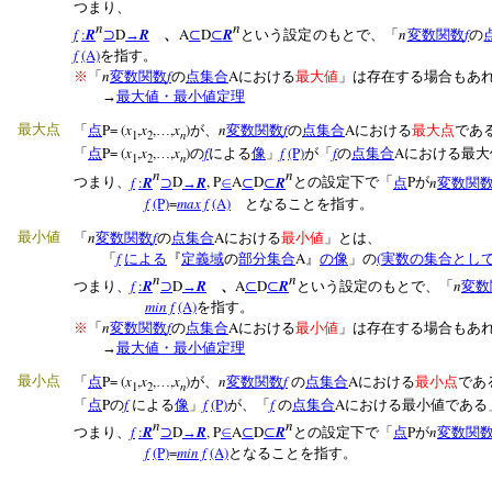
つまり、
n
n
f
:
R
D
R
A
D
R
n
f
⊃
→
、
⊂
⊂
という設定のもとで、「
変数関数
の
f
(A)
を指す。
n
f
A
※
「
変数関数
の
点集合
における
最大値
」は存在する場合もあ
→
最大値・最小値定理
P= (
x
,
x
,
,
x
)
n
f
A
最大点
「
点
…
が、
変数関数
の
点集合
における
最大点
であ
n
1
2
P= (
x
,
x
,
,
x
)
f
f
(P)
f
A
「
点
…
の
による
像
」
が「
の
点集合
における最大
n
1
2
n
n
f
:
R
D
R
, P
A
D
R
P
n
つまり、
⊃
→
∈
⊂
⊂
との設定下で「
点
が
変数関
f
(P)
=
max
f
(A)
となることを指す。
n
f
A
最小値
「
変数関数
の
点集合
における
最小値
」とは、
f
A
(
「
による
『
定義域
の
部分集合
』
の像
」の
実数の集合とし
n
n
f
:
R
D
R
A
D
R
n
つまり、
⊃
→
、
⊂
⊂
という設定のもとで、「
変数
min
f
(A)
を指す。
n
f
A
※
「
変数関数
の
点集合
における
最小値
」は存在する場合もあ
→
最大値・最小値定理
P= (
x
,
x
,
,
x
)
n
f
A
最小点
「
点
…
が、
変数関数
の
点集合
における
最小点
であ
n
1
2
P
f
f
(P)
f
A
「
点
の
による
像
」
が、「
の
点集合
における最小値である
n
n
f
:
R
D
R
, P
A
D
R
P
n
つまり、
⊃
→
∈
⊂
⊂
との設定下で「
点
が
変数関
f
(P)
=
min
f
(A)
となることを指す。