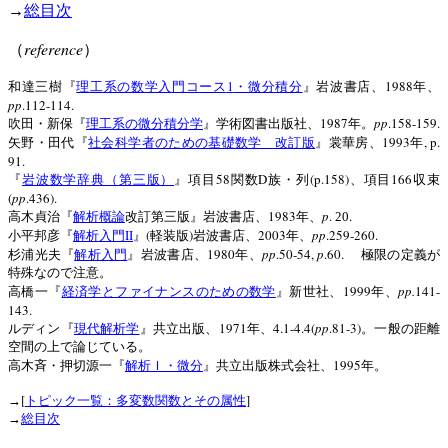
→
総目次
reference
（
）
1
1988
和達三樹『
理工系の数学入門コース
・微分積分
』岩波書店、
年、
pp
.112-114.
1987
pp
.158-159.
吹田・新保『
理工系の微分積分学
』学術図書出版社、
年。
1993
, p.
矢野・田代『
社会科学者のための基礎数学 改訂版
』裳華房、
年
91.
58
D
(p.158)
166
『
岩波数学辞典（第三版）
』項目
関数
族・列
、項目
収束
(
pp
.436).
1983
p
.
.
高木貞治『
解析概論
改訂第三版』岩波書店、
年、
20
II
(
)
2003
pp
.259-260.
小平邦彦『
解析入門
』
軽装版
岩波書店、
年、
1980
pp
.50-54,
p
.60.
杉浦光夫『
解析入門
』岩波書店、
年、
極限の定義が
特殊なので注意。
1999
pp.
141-
高橋一『
経済学とファイナンスのための数学
』新世社、
年、
143.
1971
4.1-4.4(
pp
.81-3)
ルディン『
現代解析学
』共立出版、
年、
。一般の距離
空間の上で論じている。
1995
高木斉・押切源一『
解析Ｉ・微分
』共立出版株式会社、
年。
[
]
→
トピック一覧：多変数関数とその属性
→
総目次