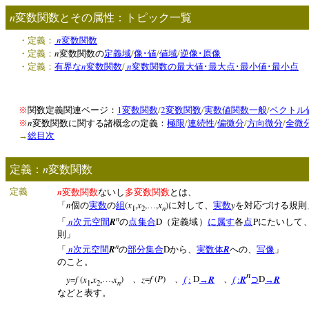
n
変数関数とその属性：トピック一覧
n
・定義：
変数関数
n
/
/
/
・定義：
変数関数の
定義域
像･値
値域
逆像･原像
n
/
n
・定義：
有界な
変数関数
変数関数の最大値･最大点･最小値･最小点
1
/
2
/
/
※
関数定義関連ページ：
変数関数
変数関数
実数値関数一般
ベクトル
n
/
/
/
/
※
変数関数に関する諸概念の定義：
極限
連続性
偏微分
方向微分
全微
→
総目次
n
定義：
変数関数
n
定義
変数関数
ないし
多変数関数
とは、
n
(
x
,
x
,
,
x
)
y
「
個の
実数
の
組
…
に対して、
実数
を対応づける規則
n
1
2
n
n
R
D
P
「
次元空間
の
点集合
（定義域）
に属す
各
点
にたいして
則」
n
n
R
D
R
「
次元空間
の
部分集合
から、
実数体
への、
写像
」
のこと。
n
y
=
f
(
x
,
x
,
,
x
)
z
=
f
(
P
)
f
:
D
R
f
:
R
D
R
…
、
、
→
、
⊃
→
n
1
2
などと表す。