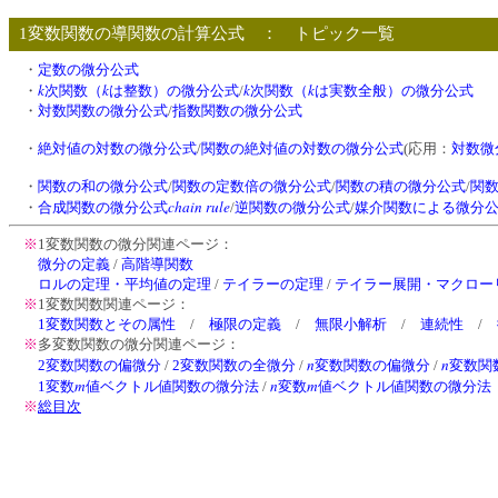
1変数関数の導関数の計算公式 ： トピック一覧
・
定数の微分公式
k
k
k
k
・
次関数（
は整数）の微分公式
/
次関数（
は実数全般）の微分公式
・
対数関数の微分公式
/
指数関数の微分公式
・
絶対値の対数の微分公式
/
関数の絶対値の対数の微分公式
(応用：
対数微
・
関数の和の微分公式
/
関数の定数倍の微分公式
/
関数の積の微分公式
/
関
chain rule
・
合成関数の微分公式
/
逆関数の微分公式
/
媒介関数による微分
※
1変数関数の微分関連ページ：
微分の定義
/
高階導関数
ロルの定理・平均値の定理
/
テイラーの定理
/
テイラー展開・マクロー
※
1変数関数関連ページ：
1変数関数とその属性
/
極限の定義
/
無限小解析
/
連続性
/
※
多変数関数の微分関連ページ：
n
n
2変数関数の偏微分
/
2変数関数の全微分
/
変数関数の偏微分
/
変数関
m
n
m
1変数
値ベクトル値関数の微分法
/
変数
値ベクトル値関数の微分法
※
総目次