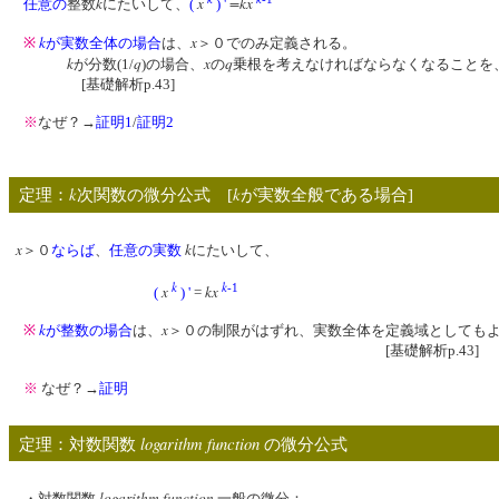
k
x
=kx
任意の
整数
にたいして、
(
) '
k
x
※
が実数全体の場合
は、
＞０でのみ定義される。
k
q
x
q
が分数(1/
)の場合、
の
乗根を考えなければならなくなること
[基礎解析p.43]
※
なぜ？→
証明1
/
証明2
k
k
定理：
次関数の微分公式 [
が実数全般である場合]
x
k
＞０
ならば
、
任意の
実数
にたいして、
k
k
-1
x
kx
(
) '
=
k
x
※
が整数の場合
は、
＞０の制限がはずれ、実数全体を定義域としても
[基礎解析p.43]
※
なぜ？→
証明
logarithm function
定理：対数関数
の微分公式
logarithm function
・対数関数
一般の微分：