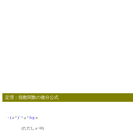
定理：指数関数の微分公式
x
x
a
a
log
a
・
(
) '
=
a
(ただし
>0)