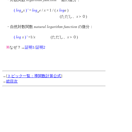
log
x
log
e
x
x
log
a
(
) '
=
/
= 1 / (
)
a
a
x
(ただし、
＞０)
natural logarithm function
・自然対数関数
の微分：
log
x
x
x
(
) '
=1/
(ただし、
＞０)
※
なぜ？→
証明1
/
証明2
→[
トピック一覧：導関数計算公式
]
→
総目次