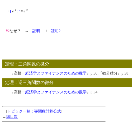
x
x
e
e
・
(
) '
=
※
なぜ？ →
証明1
/
証明2
定理：三角関数の微分
→高橋一
経済学とファイナンスのための数学
』p.50.『微分積分』p.58.
定理：逆三角関数の微分
→高橋一
経済学とファイナンスのための数学
』p.54
→[
トピック一覧：導関数計算公式
]
→
総目次