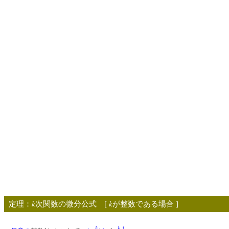
k
k
定理：
次関数の微分公式 [
が整数である場合 ]
k
k
-1