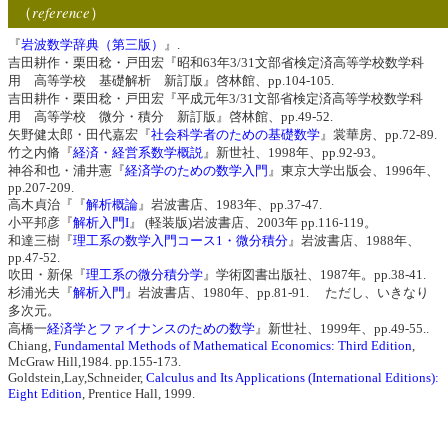
reference
（
）
『
岩波数学辞典（第三版）
』.
吉田耕作・栗田稔・戸田宏『昭和63年3/31文部省検定済高等学校数学科
用 高等学校 基礎解析 新訂版』啓林館、pp.104-105.
吉田耕作・栗田稔・戸田宏『平成元年3/31文部省検定済高等学校数学科
用 高等学校 微分・積分 新訂版』啓林館、pp.49-52.
矢野健太郎・田代嘉宏『
社会科学者のための基礎数学
』裳華房、pp.72-89.
竹之内脩『
経済・経営系数学概説
』新世社、1998年、pp.92-93。
神谷和也・浦井憲『
経済学のための数学入門
』東京大学出版会、1996年、
pp.207-209.
高木貞治『『
解析概論
』岩波書店、1983年、pp.37-47.
小平邦彦『
解析入門I
』 (軽装版)岩波書店、2003年 pp.116-119。
和達三樹『
理工系の数学入門コース1・微分積分
』岩波書店、1988年、
pp.47-52.
吹田・新保『
理工系の微分積分学
』学術図書出版社、1987年。pp.38-41.
杉浦光夫『
解析入門
』岩波書店、1980年、pp.81-91. ただし、いきなり
多次元。
高橋一
経済学とファイナンスのための数学
』新世社、1999年、pp.49-55..
Chiang,
Fundamental Methods of Mathematical Economics: Third Edition
,
McGraw Hill,1984. pp.155-173.
Goldstein,Lay,Schneider,
Calculus and Its Applications (International Editions):
Eight Edition
, Prentice Hall, 1999.