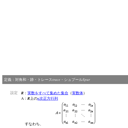
trace
Spur
定義：対角和・跡・トレース
・シュプール
R
設定
：
実数をすべて集めた集合
（
実数体
）
A
R
n
：
上の
次正方行列
すなわち、