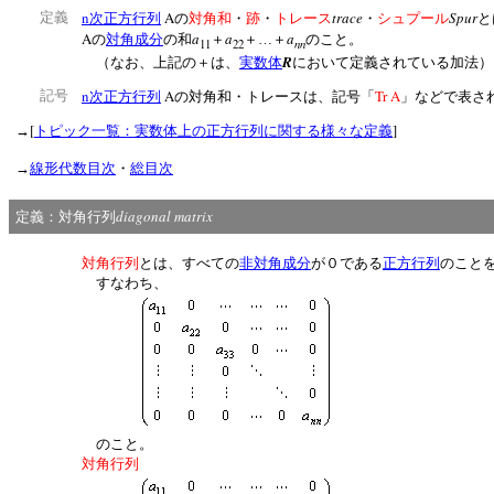
n
A
trace
Spur
定義
次正方行列
の
対角和
・
跡
・
トレース
・
シュプール
と
A
a
a
a
の
対角成分
の和
＋
＋…＋
のこと。
nn
11
22
R
（なお、上記の＋は、
実数体
において定義されている加法
n
A
Tr A
記号
次正方行列
の対角和・トレースは、記号「
」などで表さ
[
]
→
トピック一覧：実数体上の正方行列に関する様々な定義
→
線形代数目次
・
総目次
diagonal matrix
定義：対角行列
対角行列
とは、すべての
非対角成分
が０である
正方行列
のこと
すなわち、
のこと。
対角行列