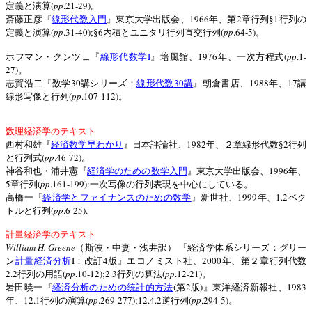
(
pp
.21-29)
定義と演算
。
1966
2
1
斎藤正彦『
線形代数入門
』東京大学出版会、
年、第
章行列§
行列の
(
pp
.31-40);
6
(
pp
.64-5)
定義と演算
§
内積とユニタリ行列直交行列
。
I
1976
(
pp
.1-
ホフマン・クンツェ『
線形代数学
』培風館、
年、一次方程式
27)
。
30
30
1988
17
志賀浩二『数学
講シリーズ：
線形代数
講
』朝倉書店、
年、
講
(
pp
.107-112)
線形写像と行列
。
数理経済学のテキスト
1982
2
西村和雄『
経済数学早わかり
』日本評論社、
年、２章線形代数§
行列
(
pp
.46-72)
と行列式
。
1996
神谷和也・浦井憲『
経済学のための数学入門
』東京大学出版会、
年、
5
(
pp
.161-199):
章行列
一次写像の行列表現を中心にしている。
1999
1.2
高橋一『
経済学とファイナンスのための数学
』新世社、
年、
ベク
(
pp
.6-25).
トルと行列
計量経済学のテキスト
William H. Greene
（斯波・中妻・浅井訳）
『経済学体系シリーズ：グリー
I
4
2000
ン
計量経済分析
：改訂
版』エコノミスト社、
年、第２章行列代数
2.2
(
pp
.10-12);2.3
(
pp
.12-21)
行列の用語
行列の算法
。
(
2
)
1983
岩田暁一『
経済分析のための統計的方法
第
版
』東洋経済新報社、
12.1
(
pp
.269-277);12.4.2
(
pp
.294-5)
年、
行列の演算
逆行列
。