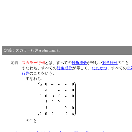
scalar matrix
定義：スカラー行列
定義
スカラー行列
とは、すべての
対角成分
が等しい
対角行列
のこと
すなわち、すべての
対角成分
が等しく、
なおかつ
、すべての
非
行列
のことをいう。
すなわち、
のこと。