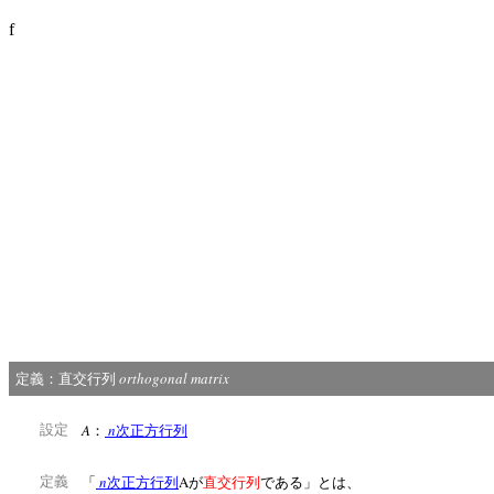
f
orthogonal matrix
定義：直交行列
A
n
設定
：
次正方行列
n
A
定義
「
次正方行列
が
直交行列
である」とは、