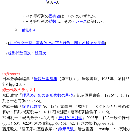
t
A A
=
A
1
0
・べき等行列の
固有値
は、
か
のいずれか。
・べき等行列の
階数
は、その
トレース
に等しい。
例
射影行列
[
]
→
トピック一覧：実数体上の正方行列に関する様々な定義
→
線形代数目次
・
総目次
(
reference
)
1985
83
日本数学会編集『
岩波数学辞典
（第三版）』
岩波書店、
年、項目
(
pp
.219-)
行列
線形代数のテキスト
1986
1.4
永田雅宜『
理系のための線形代数の基礎
』紀伊国屋書店、
年、
行
(
pp
.23-6)
列と一次写像
。
(
44
)
1987
I.
佐武一郎『
線形代数学
第
版
』裳華房、
年、
ベクトルと行列の演
2-3
(
pp
.4-16)
-
1.
(
p
.125)
算§
行列の演算
Ⅲ
研究課題
冪等行列射影子
。
2003
2.2
砂田利一『現代数学への入門：
行列と行列式
』
年、§
一般の行列
(
pp
.54-60)
2.3
(
pp
.60-65)
2.4
(
pp
.66-70).
、§
行列の演算
、§
行列の操作
2
1996
2.1
藤原毅夫『理工系の基礎数学
：
線形代数
』岩波書店、
年、
行列の