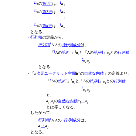
t
t
A
1
a
の
第
行
は、
1
t
t
A
2
a
の
第
行
は、
2
： ：
t
t
A
n
a
の
第
行
は、
n
となる。
・
行列積
の定義から、
t
A A
i
j
行列積
の
行
列成分
は、
t
t
A
i
a
A
j
a
「
の
第
行
」
と「
の
第
列
」
との
行列積
i
j
t
a
a
i
j
となる。
n
n
R
・「
次元ユークリッド空間
の
自然な内積
」の定義より、
t
t
A
i
a
A
j
a
「
の
第
行
」
と「
の
第
列
」
との
行列積
i
j
t
a
a
i
j
と、
a
,
a
a
a
の
自然な内積
・
i
j
I
j
とは等しくなる。
したがって、
t
A A
i
j
行列積
の
行
列成分
は、
a
a
・
i
j
となる。