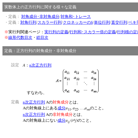
実数体上の正方行列に関する様々な定義
/
・定義：
対角成分･非対角成分
対角和･トレース
/
/
/
/
/
・定義：
対角行列
スカラー行列
クロネッカーのδ
単位行列
直交行列
ベキ
/
/
※
実行列関連ページ：
実行列の定義
行列和･スカラー倍の定義
行列積の定
※
線形代数目次
・
総目次
定義：正方行列の対角成分・非対角成分
A
n
設定
：
次正方行列
すなわち、
n
A
定義
次正方行列
の
対角成分
とは、
A
a
,
a
,
,
a
の対角線上にある
成分
…
のこと。
nn
11
22
n
A
次正方行列
の
非対角成分
とは、
A
a
(
i
j
)
の対角線上にない
成分
≠
のこと。
ij