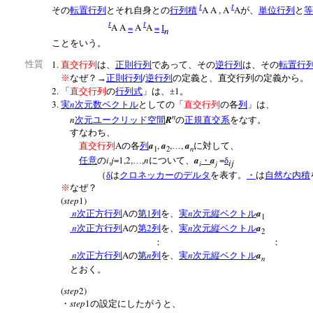
t
t
A A , A
A
その
転置行列
とそれ自身との
行列積
が、
単位行列
と
等
t
t
A A
=
A
A
=
I
n
ことをいう。
1.
性質
直交行列
は、
正則行列
であって、その
逆行列
は、その
転置行
/
※
なぜ？→
正則行列
逆行列
の定義と、直交行列の定義から。
2.
1
「
直交行列
の
行列式
」は、±
。
3.
n
実
次元数ベクトル
としての「
直交行列
の各
列
」は、
n
n
R
次元ユークリッド空間
の
正規直交系
をなす。
すなわち、
A
a
,
a
,
,
a
直交行列
の各
列
…
に対して、
n
1
2
i
,
j
=1,2,
,
n
a
a
=
任意
の
…
について、
・
δ
ij
i
j
（
δ
は
クロネッカーのデルタ
を表す。
・
は
自然な内積
※
なぜ？
(
step
1)
n
A
1
n
a
次正方行列
の
第
列
を、
実
次元縦ベクトル
1
n
A
2
n
a
次正方行列
の
第
列
を、
実
次元縦ベクトル
2
： ：
n
A
n
n
a
次正方行列
の
第
列
を、
実
次元縦ベクトル
n
とおく。
(
step
2)
step
1
・
の設定にしたがうと、