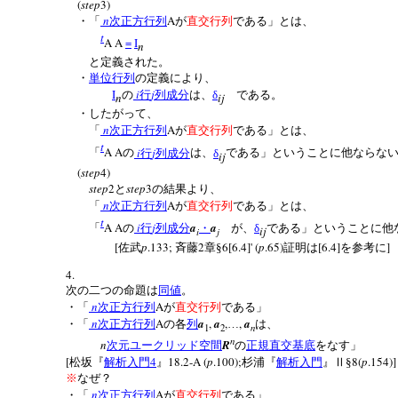
(
step
3)
n
A
・「
次正方行列
が
直交行列
である」とは、
t
A A
=
I
n
と定義された。
・
単位行列
の定義により、
I
i
j
の
行
列成分
は、
δ
である。
n
ij
・したがって、
n
A
「
次正方行列
が
直交行列
である」とは、
t
A A
i
j
「
の
行
列成分
は、
δ
である」ということに他ならな
ij
(
step
4)
step
2
step
3
と
の結果より、
n
A
「
次正方行列
が
直交行列
である」とは、
t
A A
i
j
a
a
「
の
行
列成分
・
が、
δ
である」ということに他
ij
i
j
[
p
.133;
2
6[6.4]' (
p
.65)
[6.4]
]
佐武
斉藤
章§
証明は
を参考に
4.
次の二つの命題は
同値
。
n
A
・「
次正方行列
が
直交行列
である」
n
A
a
,
a
,
,
a
・「
次正方行列
の各
列
…
は、
n
1
2
n
n
R
次元ユークリッド空間
の
正規直交基底
をなす」
[
4
18.2-A (
p
.100);
8(
p
.154)]
松坂『
解析入門
』
杉浦『
解析入門
』Ⅱ§
※
なぜ？
n
A
・「
次正方行列
が
直交行列
である」