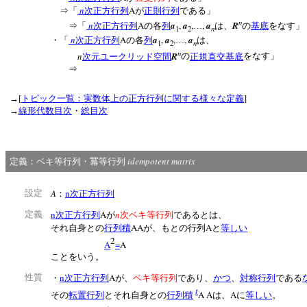
n
A
⇒「
次正方行列
が
正則行列
である」
n
n
A
a
,
a
,
,
a
R
⇒「
次正方行列
の各
列
…
は、
の
基底
をなす」
n
1
2
n
A
a
,
a
,
,
a
・「
次正方行列
の各
列
…
は、
n
1
2
n
n
R
次元ユークリッド空間
の
正規直交基底
をなす」
⇒
[
]
→
トピック一覧：実数体上の正方行列に関する様々な定義
→
線形代数目次
・
総目次
idempotent matrix
定義：ベキ等行列・冪等行列
A
n
設定
：
次正方行列
n
A
n
定義
次正方行列
が
次ベキ等行列
であるとは、
AA
A
それ自身との
行列積
が、もとの行列
と
等しい
2
A
=
A
ことをいう。
n
A
性質
・
次正方行列
が、
ベキ等行列
であり、
かつ
、
対称行列
である
t
A A
A
その
転置行列
とそれ自身との
行列積
は、
に
等しい
。