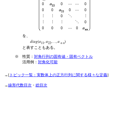
を、
diag
(
a
,
a
,
,
a
)
…
n n
11
22
と表すこともある。
※
性質：
対角行列の固有値・固有ベクトル
活用例：
対角化可能
[
]
→
トピック一覧：実数体上の正方行列に関する様々な定義
→
線形代数目次
・
総目次