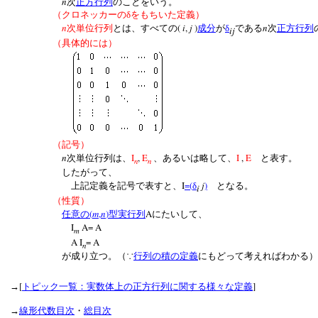
n
次
正方行列
のことをいう。
（クロネッカーのδをもちいた定義）
n
(
i
,
j
)
n
次単位行列
とは、すべての
成分
が
δ
である
次
正方行列
ij
（具体的には）
（記号）
n
I
,
E
I
,
E
次単位行列は、
、あるいは略して、
と表す。
n
n
したがって、
I
=(
j
)
上記定義を記号で表すと、
δ
となる。
i
（性質）
(
m
,
n
)
A
任意の
型実行列
にたいして、
I
A= A
m
A I
= A
n
が成り立つ。（∵
行列の積の定義
にもどって考えればわか
[
]
→
トピック一覧：実数体上の正方行列に関する様々な定義
→
線形代数目次
・
総目次