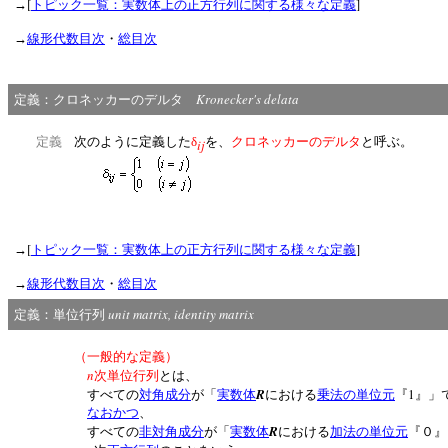
[
]
→
トピック一覧：実数体上の正方行列に関する様々な定義
→
線形代数目次
・
総目次
Kronecker's delata
定義：クロネッカーのデルタ
定義
次のように定義した
δ
を、
クロネッカーのデルタ
と呼ぶ。
ij
[
]
→
トピック一覧：実数体上の正方行列に関する様々な定義
→
線形代数目次
・
総目次
unit matrix, identity matrix
定義：単位行列
（一般的な定義）
n
次単位行列
とは、
R
1
すべての
対角成分
が「
実数体
における
乗法の単位元
『
』」
なおかつ
、
R
すべての
非対角成分
が「
実数体
における
加法の単位元
『０』