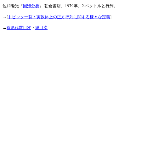
1979
2.
佐和隆光『
回帰分析
』
朝倉書店、
年、
ベクトルと行列。
[
]
→
トピック一覧：実数体上の正方行列に関する様々な定義
→
線形代数目次
・
総目次