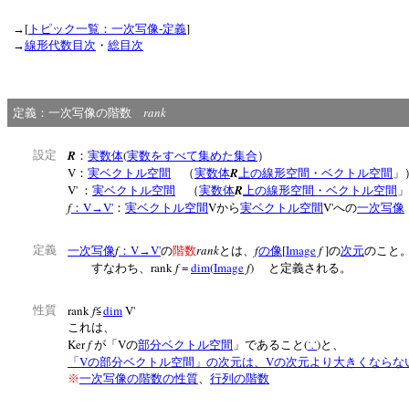
[
]
→
トピック一覧：一次写像‐定義
→
線形代数目次
・
総目次
rank
定義：一次写像の階数
R
(
設定
：
実数体
実数をすべて集めた集合
）
V
R
：
実ベクトル空間
（
実数体
上の線形空間・ベクトル空間
V'
R
：
実ベクトル空間
（
実数体
上の線形空間・ベクトル空間
f
V
V'
V
V'
：
→
：
実ベクトル空間
から
実ベクトル空間
への
一次写像
f
V
V'
rank
f
[
Image
f
]
定義
一次写像
：
→
の
階数
とは、
の像
の
次元
のこと
rank
f
=
dim
(
Image
f
)
すなわち、
と定義される。
rank
f
dim
V'
性質
≦
これは、
Ker
f
V
(
)
が「
の
部分ベクトル空間
」であること
∵
と、
V
V
「
の部分ベクトル空間」の次元は、
の次元より大きくならな
※
一次写像の階数の性質
、
行列の階数