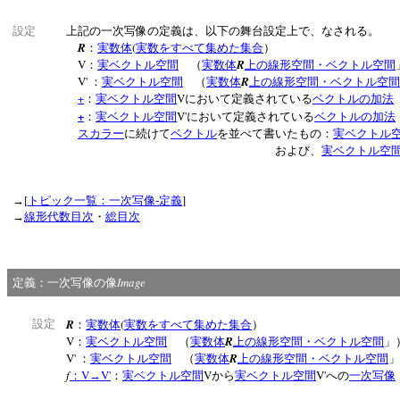
設定
上記の一次写像の定義は、以下の舞台設定上で、なされる。
R
(
：
実数体
実数をすべて集めた集合
）
V
R
：
実ベクトル空間
（
実数体
上の線形空間・ベクトル空間
V'
R
：
実ベクトル空間
（
実数体
上の線形空間・ベクトル空間
+
V
：
実ベクトル空間
において定義されている
ベクトルの加法
+
V'
：
実ベクトル空間
において定義されている
ベクトルの加法
スカラー
に続けて
ベクトル
を並べて書いたもの：
実ベクトル
および、
実ベクトル空
[
]
→
トピック一覧：一次写像‐定義
→
線形代数目次
・
総目次
Image
定義：一次写像の像
R
(
設定
：
実数体
実数をすべて集めた集合
）
V
R
：
実ベクトル空間
（
実数体
上の線形空間・ベクトル空間
V'
R
：
実ベクトル空間
（
実数体
上の線形空間・ベクトル空間
f
V
V'
V
V'
：
→
：
実ベクトル空間
から
実ベクトル空間
への
一次写像