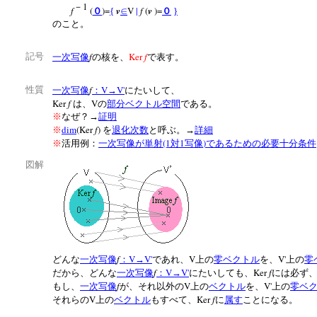
1
－
f
(
)=
v
V
|
f
(
v
)=
０
{
∈
０
}
のこと。
f
Ker
f
記号
一次写像
の核を、
で表す。
f
V
V'
性質
一次写像
：
→
にたいして、
Ker
f
V
は、
の
部分ベクトル空間
である。
※
なぜ？→
証明
dim
(Ker
f
)
※
を
退化次数
と呼ぶ。→
詳細
(1
1
)
※
活用例：
一次写像が単射
対
写像
であるための必要十分条件
図解
f
V
V'
V
V'
どんな
一次写像
：
→
であれ、
上の
零ベクトル
を、
上の
零
f
V
V'
Ker
f
だから、どんな
一次写像
：
→
にたいしても、
には必ず
f
V
V'
もし、
一次写像
が、それ以外の
上の
ベクトル
を、
上の
零ベ
V
Ker
f
それらの
上の
ベクトル
もすべて、
に
属す
ことになる。