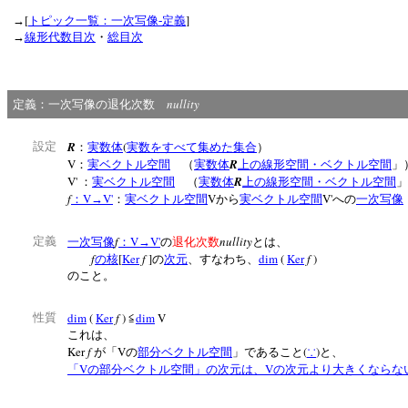
[
]
→
トピック一覧：一次写像‐定義
→
線形代数目次
・
総目次
nullity
定義：一次写像の退化次数
R
(
設定
：
実数体
実数をすべて集めた集合
）
V
R
：
実ベクトル空間
（
実数体
上の線形空間・ベクトル空間
V'
R
：
実ベクトル空間
（
実数体
上の線形空間・ベクトル空間
f
V
V'
V
V'
：
→
：
実ベクトル空間
から
実ベクトル空間
への
一次写像
f
V
V'
nullity
定義
一次写像
：
→
の
退化次数
とは、
f
[
Ker
f
]
dim
(
Ker
f
)
の核
の
次元
、すなわち、
のこと。
dim
(
Ker
f
)
dim
V
性質
≦
これは、
Ker
f
V
(
)
が「
の
部分ベクトル空間
」であること
∵
と、
V
V
「
の部分ベクトル空間」の次元は、
の次元より大きくならな