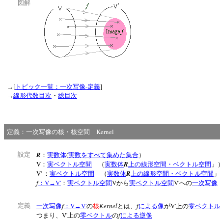
図解
[
]
→
トピック一覧：一次写像‐定義
→
線形代数目次
・
総目次
Kernel
定義：一次写像の核・核空間
R
(
設定
：
実数体
実数をすべて集めた集合
）
V
R
：
実ベクトル空間
（
実数体
上の線形空間・ベクトル空間
V'
R
：
実ベクトル空間
（
実数体
上の線形空間・ベクトル空間
f
V
V'
V
V'
：
→
：
実ベクトル空間
から
実ベクトル空間
への
一次写像
f
V
V'
Kernel
f
V'
定義
一次写像
：
→
の
核
とは、
による像
が
上の
零ベクト
V'
f
つまり、
上の
零ベクトル
の
による逆像