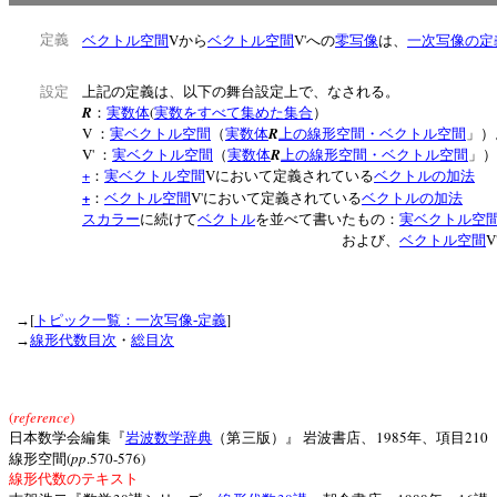
V
V'
定義
ベクトル空間
から
ベクトル空間
への
零写像
は、
一次写像の定
設定
上記の定義は、以下の舞台設定上で、なされる。
R
(
：
実数体
実数をすべて集めた集合
）
V
R
：
実ベクトル空間
（
実数体
上の線形空間・ベクトル空間
」
V'
R
：
実ベクトル空間
（
実数体
上の線形空間・ベクトル空間
」
+
V
：
実ベクトル空間
において定義されている
ベクトルの加法
+
V'
：
ベクトル空間
において定義されている
ベクトルの加法
スカラー
に続けて
ベクトル
を並べて書いたもの：
実ベクトル空
V
および、
ベクトル空間
[
]
→
トピック一覧：一次写像‐定義
→
線形代数目次
・
総目次
(
reference
)
1985
210
日本数学会編集『
岩波数学辞典
（第三版）』
岩波書店、
年、項目
(
pp
.570-576)
線形空間
線形代数のテキスト