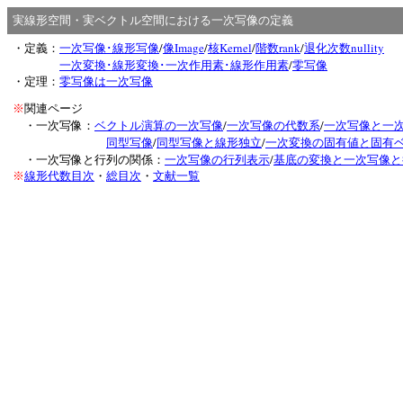
実線形空間・実ベクトル空間における一次写像の定義
/
Image
/
Kernel
/
rank
/
nullity
・定義：
一次写像･線形写像
像
核
階数
退化次数
/
一次変換･線形変換･一次作用素･線形作用素
零写像
・定理：
零写像は一次写像
※
関連ページ
/
/
・一次写像：
ベクトル演算の一次写像
一次写像の代数系
一次写像と一
/
/
同型写像
同型写像と線形独立
一次変換の固有値と固有
/
・一次写像と行列の関係：
一次写像の行列表示
基底の変換と一次写像と
※
線形代数目次
・
総目次
・
文献一覧