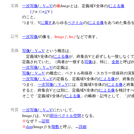
f
V
V'
Image
V
f
定義
一次写像
：
→
の
像
とは、定義域
全体の
による像
f
(
v
)
|
v
V
{
∈
}
のこと。
V
f
つまり、
に属す
あらゆる
ベクトル
の
による像
をあつめた集合
f
Image
f
,
Im
f
記号
一次写像
の像を、
などで表す。
f
V
V'
意義
写像
：
→
という概念は、
V
f
V'
定義域
全体の
による像
が、終集合
と必ずしも一致しなく
定義されていた。（両者が一致する
写像
は、特に、
全射
と呼ば
f
V
V'
一次写像
：
→
の定義は、
f
V
V'
写像
：
→
の概念に、ベクトル和保存・スカラー倍保存の演
f
V
V'
V
f
一次写像
：
→
の定義も、定義域
全体の
による像
が、終集
f
V
V'
V
f
つまり、
一次写像
：
→
には、定義域
全体の
による像
と終
V'
V
f
すると、終集合
とは別に、定義域
全体の
による像
を検討す
V
f
f
そこで「定義域
全体の
による像
」の略称・記号として、「
の
f
V
V'
性質
一次写像
：
→
にたいして、
Image
f
V'
は、
の
部分ベクトル空間
となる。
※
なぜ？→
証明
dim
(Image
f
)
※
を
階数
と呼ぶ。→
詳細