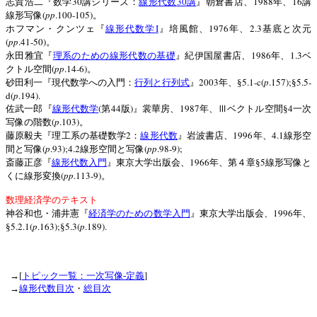
30
30
1988
16
志賀浩二『数学
講シリーズ：
線形代数
講
』朝倉書店、
年、
講
(
pp
.100-105)
線形写像
。
I
1976
2.3
ホフマン・クンツェ『
線形代数学
』培風館、
年、
基底と次元
(
pp
.41-50)
。
1986
1.3
永田雅宜『
理系のための線形代数の基礎
』紀伊国屋書店、
年、
ベ
(
pp
.14-6)
クトル空間
。
2003
5.1-c(
p
.157);
5.5-
砂田利一『現代数学への入門：
行列と行列式
』
年、§
§
d(
p
.194).
(
44
)
1987
4
佐武一郎『
線形代数学
第
版
』裳華房、
年、Ⅲベクトル空間§
一次
(
p
.103)
写像の階数
。
2
1996
4.1
藤原毅夫『理工系の基礎数学
：
線形代数
』岩波書店、
年、
線形空
(
p
.93);4.2
(
pp
.98-9);
間と写像
線形空間と写像
1966
5
斎藤正彦『
線形代数入門
』東京大学出版会、
年、第４章§
線形写像と
(
pp
.113-9)
くに線形変換
。
数理経済学のテキスト
1996
神谷和也・浦井憲『
経済学のための数学入門
』東京大学出版会、
年、
5.2.1(
p
.163);
5.3(
p
.189).
§
§
[
]
→
トピック一覧：一次写像‐定義
→
線形代数目次
・
総目次