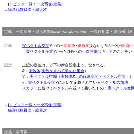
[
]
→
トピック一覧：一次写像‐定義
→
線形代数目次
・
総目次
linear transformation
定義：一次変換・線形変換
一次作用素・線形作用素
V
V
定義
実ベクトル空間
上の
一次変換
･
線形変換
ないし
の
一次作用素
V
V
f
V
V
実ベクトル空間
から
自身への
一次写像
：
→
のことを
設定
上記の定義は、以下の舞台設定上で、なされる。
R
(
：
実数体
実数をすべて集めた集合
）
V
R
：
実ベクトル空間
（
実数体
上の線形空間・ベクトル空間
」
+
V
：
実ベクトル空間
において定義されている
ベクトルの加法
スカラー
に続けて
ベクトル
を並べて書いたもの：
実ベクトル空
[
]
→
トピック一覧：一次写像‐定義
→
線形代数目次
・
総目次
定義：零写像