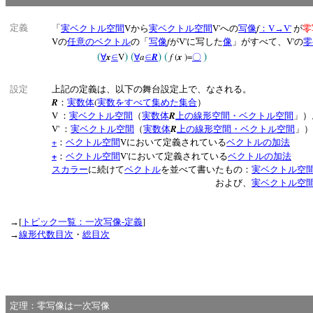
V
V'
f
V
V'
定義
「
実ベクトル空間
から
実ベクトル空間
への
写像
：
→
が
零
V
f
V'
V'
の
任意の
ベクトル
の「
写像
が
に写した
像
」がすべて、
の
零
(
)
(
)
(
)
x
V
a
R
f
(
x
)=
∀
∈
∀
∈
〇
設定
上記の定義は、以下の舞台設定上で、なされる。
R
(
：
実数体
実数をすべて集めた集合
）
V
R
：
実ベクトル空間
（
実数体
上の線形空間・ベクトル空間
」
V'
R
：
実ベクトル空間
（
実数体
上の線形空間・ベクトル空間
」
+
V
：
ベクトル空間
において定義されている
ベクトルの加法
+
V'
：
ベクトル空間
において定義されている
ベクトルの加法
スカラー
に続けて
ベクトル
を並べて書いたもの：
実ベクトル空
および、
実ベクトル空
[
]
→
トピック一覧：一次写像‐定義
→
線形代数目次
・
総目次
定理：零写像は一次写像