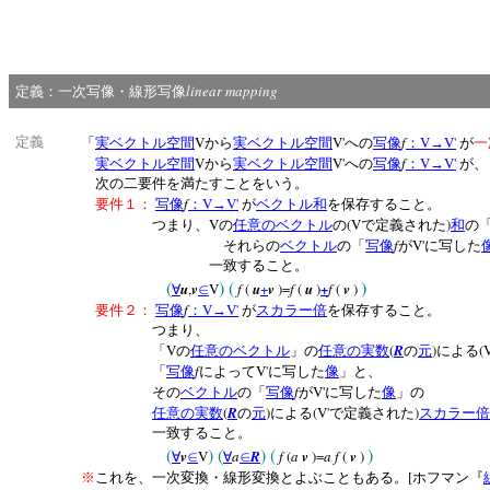
linear mapping
定義：一次写像・線形写像
V
V'
f
V
V'
定義
「
実ベクトル空間
から
実ベクトル空間
への
写像
：
→
が
一
V
V'
f
V
V'
実ベクトル空間
から
実ベクトル空間
への
写像
：
→
が、
次の二要件を満たすことをいう。
f
V
V'
要件１：
写像
：
→
が
ベクトル和
を保存すること。
V
(V
)
つまり、
の
任意の
ベクトル
の
で定義された
和
の
f
V'
それらの
ベクトル
の「
写像
が
に写した
一致すること。
(
)
(
)
+
u
,
v
V
f
(
u
+
v
)=
f
(
u
)
f
(
v
)
∀
∈
f
V
V'
要件２：
写像
：
→
が
スカラー倍
を保存すること
つまり、
V
(
R
)
(
「
の
任意の
ベクトル
」の
任意の
実数
の
元
による
f
V'
「
写像
によって
に写した
像
」と、
f
V'
その
ベクトル
の「
写像
が
に写した
像
」の
(
R
)
(V'
)
任意の
実数
の
元
による
で定義された
スカラー倍
一致すること。
(
)
(
)
(
)
v
V
a
R
f
(
a
v
)=
a
f
(
v
)
∀
∈
∀
∈
[
※
これを、一次変換・線形変換とよぶこともある。
ホフマン『