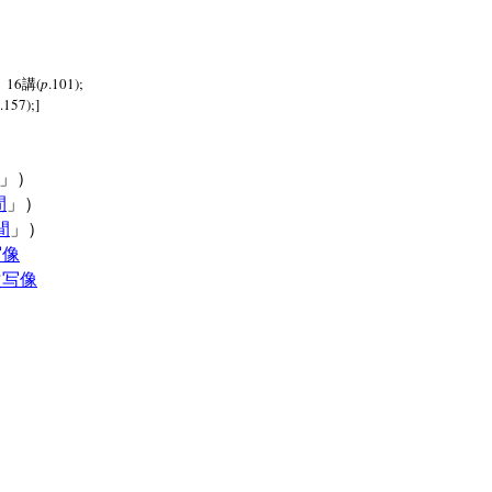
16
(
p
.101);
』
講
.157);]
」）
間
」）
間
」）
写像
次写像