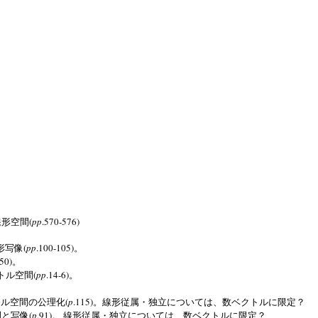
(
pp
.570-576)
線形空間
(
pp
.100-105)
形写像
。
-50)
。
(
pp
.14-6)
トル空間
。
(
p
.115)
トル空間の公理化
。線形従属・独立については、数ベクトルに限定？
(
p
.91)
間と写像
。
線形従属・独立については、数ベクトルに限定？