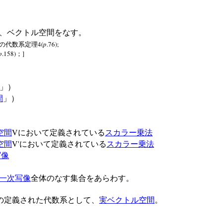
、ベクトル空間をなす。
4(
p
.76);
の代数系定理
p
.158)
]
；
」）
間
」）
V
空間
において定義されている
スカラー乗法
V'
空間
において定義されている
スカラー乗法
写像
一次写像
全体のなす集合をあらわす。
定義された代数系として、
実ベクトル空間
。