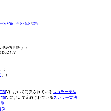
/
/
一次写像―全射･単射
階数
4(
p
.76);
の代数系定理
0-D(
p
.571);]
」）
間
」）
V
空間
において定義されている
スカラー乗法
V'
空間
において定義されている
スカラー乗法
写像
写像