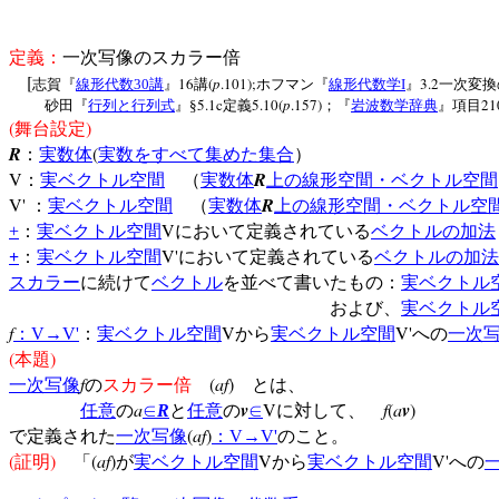
定義：
一次写像のスカラー倍
[
16
(
p
.101);
3.2
志賀『
線形代数
30
講
』
講
ホフマン『
線形代数学
I
』
一次変換
5.1c
5.10(
p
.157)
21
砂田『
行列と行列式
』§
定義
；『
岩波数学辞典
』項目
(
)
舞台設定
R
(
：
実数体
実数をすべて集めた集合
）
V
R
：
実ベクトル空間
（
実数体
上の線形空間・ベクトル空間
V'
R
：
実ベクトル空間
（
実数体
上の線形空間・ベクトル空
V
+
：
実ベクトル空間
において定義されている
ベクトルの加法
V'
+
：
実ベクトル空間
において定義されている
ベクトルの加法
スカラー
に続けて
ベクトル
を並べて書いたもの：
実ベクトル
および、
実ベクトル
f
V
V'
：
V
→
V'
：
実ベクトル空間
から
実ベクトル空間
への
一次
(
)
本題
f
(
af
)
一次写像
の
スカラー倍
とは、
a
v
V
f
(
a
v
)
任意
の
∈
R
と
任意
の
∈
に対して、
(
af
)
で定義された
一次写像
：
V
→
V'
のこと。
(
)
(
af
)
V
V'
証明
「
が
実ベクトル空間
から
実ベクトル空間
への