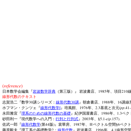
(
reference
)
1985
210
日本数学会編集『
岩波数学辞典
（第三版）』
岩波書店、
年、項目
線形代数のテキスト
30
1988
16
志賀浩二『数学
講シリーズ：
線形代数
30
講
』朝倉書店、
年、
講線
1976
2.3
(
pp
.41
ホフマン・クンツェ『
線形代数学
I
』培風館、
年、
基底と次元
1986
1.3
永田雅宜『
理系のための線形代数の基礎
』紀伊国屋書店、
年、
ベク
2003
5.1-c(
p
.157).
砂田利一『現代数学への入門：
行列と行列式
』
年、§
(
44
)
1987
6
佐武一郎『
線形代数学
第
版
』裳華房、
年、Ⅲベクトル空間§
ベク
2
1996
4.1
藤原毅夫『理工系の基礎数学
：
線形代数
』岩波書店、
年、
線形空