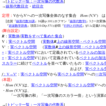
[
]
→
トピック一覧：一次写像の代数系
→
線形代数目次
・
総目次
V
V'
Hom
(V,V')
定理：
から
への一次写像全体のなす集合
は
[
16
(
p
.101);
3.2
志賀『
線形代数
30
講
』
講
ホフマン『
線形代数学
I
』
一次変換
210-D(
p
.571);
5.1c
5.10(
『
岩波数学辞典
』項目
砂田『
行列と行列式
』§
定義
(
)
舞台設定
R
(
：
実数体
実数をすべて集めた集合
）
V
R
：
実ベクトル空間
（
実数体
上の線形空間・ベクトル空間
V'
R
：
実ベクトル空間
（
実数体
上の線形空間・ベクトル空
V
+
：
実ベクトル空間
において定義されている
ベクトルの加法
V'
+
：
実ベクトル空間
において定義されている
ベクトルの加法
スカラー
に続けて
ベクトル
を並べて書いたもの：
実ベクトル
および、
実ベクトル
f
V
V'
：
V
→
V'
：
実ベクトル空間
から
実ベクトル空間
への
一次
(
)
本題
Hom
(V,V')
V
V'
・
は、
実ベクトル空間
から
実ベクトル空間
への
Hom
(V,V')
・
は、
「一次写像の和」「一次写像のスカラー倍」という演算の
[
]
→
トピック一覧：一次写像の代数系