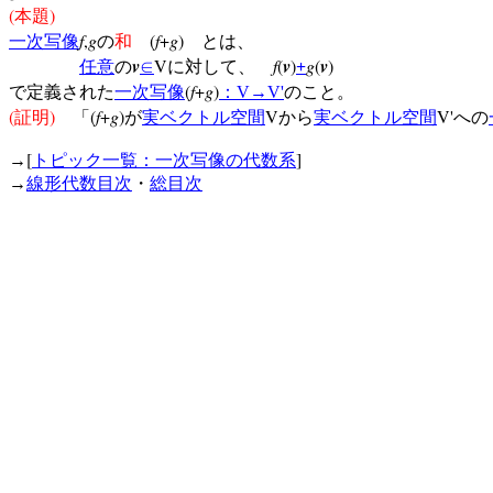
(
)
本題
f
,
g
(
f
+
g
)
一次写像
の
和
とは、
v
V
f
(
v
)
g
(
v
)
任意
の
∈
に対して、
+
(
f
+
g
)
で定義された
一次写像
：
V
→
V'
のこと。
(
)
(
f
+
g
)
V
V'
証明
「
が
実ベクトル空間
から
実ベクトル空間
への
[
]
→
トピック一覧：一次写像の代数系
→
線形代数目次
・
総目次