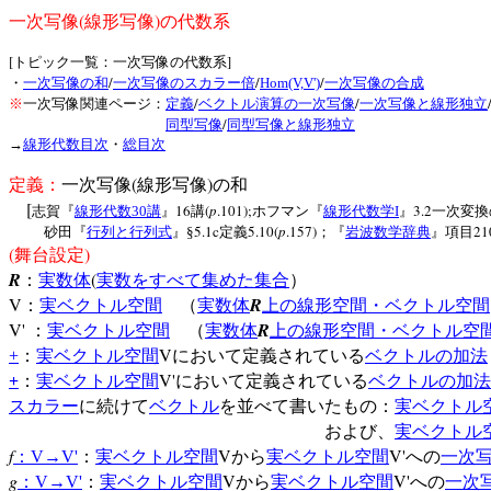
(
)
一次写像
線形写像
の代数系
[
]
トピック一覧：一次写像の代数系
/
/
/
・
一次写像の和
一次写像のスカラー倍
Hom(V,V')
一次写像の合成
/
/
※
一次写像関連ページ：
定義
ベクトル演算の一次写像
一次写像と線形独立
/
同型写像
同型写像と線形独立
→
線形代数目次
・
総目次
(
)
定義：
一次写像
線形写像
の和
[
16
(
p
.101);
3.2
志賀『
線形代数
30
講
』
講
ホフマン『
線形代数学
I
』
一次変換
5.1c
5.10(
p
.157)
21
砂田『
行列と行列式
』§
定義
；『
岩波数学辞典
』項目
(
)
舞台設定
R
(
：
実数体
実数をすべて集めた集合
）
V
R
：
実ベクトル空間
（
実数体
上の線形空間・ベクトル空間
V'
R
：
実ベクトル空間
（
実数体
上の線形空間・ベクトル空
V
+
：
実ベクトル空間
において定義されている
ベクトルの加法
V'
+
：
実ベクトル空間
において定義されている
ベクトルの加法
スカラー
に続けて
ベクトル
を並べて書いたもの：
実ベクトル
および、
実ベクトル
f
V
V'
：
V
→
V'
：
実ベクトル空間
から
実ベクトル空間
への
一次
g
V
V'
：
V
→
V'
：
実ベクトル空間
から
実ベクトル空間
への
一次