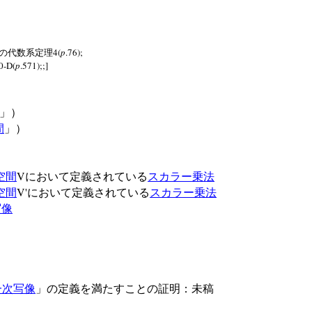
4(
p
.76);
の代数系定理
0-D(
p
.571);;]
」）
間
」）
V
空間
において定義されている
スカラー乗法
V'
空間
において定義されている
スカラー乗法
写像
一次写像
」の定義を満たすことの証明：未稿