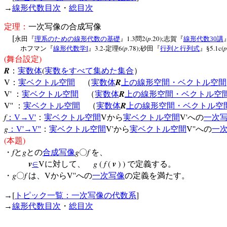
→
線形代数目次
・
総目次
定理：
一次写像の合成写像
[
1.3
2(
p
.20);
永田『
理系のための線形代数の基礎
』
問
志賀『
線形代数
30
講
3.2-
6(
p
.78);
5.1c(
p
ホフマン『
線形代数学
I
』
定理
砂田『
行列と行列式
』§
(
)
舞台設定
R
(
：
実数体
実数をすべて集めた集合
）
V
R
：
実ベクトル空間
（
実数体
上の線形空間・ベクトル空間
V'
R
：
実ベクトル空間
（
実数体
上の線形空間・ベクトル空
V''
R
：
実ベクトル空間
（
実数体
上の線形空間・ベクトル空
f
V
V'
：
V
→
V'
：
実ベクトル空間
から
実ベクトル空間
への
一次
g
V'
V''
：
V'
→
V''
：
実ベクトル空間
から
実ベクトル空間
への
一
(
)
本題
f
g
g
f
・
と
との
合成写像
〇
を、
v
V
g
(
f
(
v
) )
∈
に対して、
で定義する。
g
f
V
V''
・
〇
は、
から
への
一次写像
の定義を満たす。
[
]
→
トピック一覧：一次写像の代数系
→
線形代数目次
・
総目次