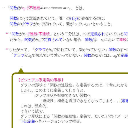
f
x
discontinuous
at
x
・「
関数
が
で不連続
」 とは、
0
0
f
x
f
x
関数
は
で定義されていて、唯一の
(
)
が存在するのに、
0
0
f
x
関数
の
グラフ
が
で切れていて、繋がっていないということ。
0
x
x
*
「
関数
が
で連続
/
不連続
」という二分法は、
で
定義され
ていている
関
0
0
f
x
f
x
だから、
関数
が
で
定義されて
いない場合、
関数
は、
において
連続
0
0
x
*
したがって、「
グラフ
が
で切れていて、繋がっていない」
関数
のすべ
0
x
x
「
グラフ
が
で切れていて繋がっていない」
関数
のなかには、
で
定義
0
0
【ビジュアル系定義の限界】
グラフの形状で「関数の連続性」を定義するのは、非常にわかり
しかし、このように定義してしまうと、
グラフ形状を把握できない関数へ
「連続性」概念を適用できなくなってしまう…。[
齋
これは、致命的。
そういう訳で、
グラフ形状による「関数の連続性」定義で、だいたいのイメージ
下記定義
へ即バージョンアップ推奨。