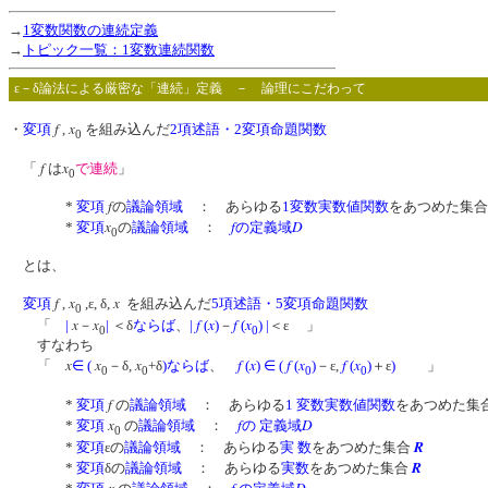
→
1変数関数の連続定義
→
トピック一覧：1変数連続関数
ε－δ論法による厳密な「連続」定義 － 論理にこだわって
f
x
・
変項
,
を組み込んだ
2項述語・2変項命題関数
0
f
x
「
は
で連続
」
0
f
*
変項
の
議論領域
： あらゆる
1変数実数値関数
をあつめた集合
x
f
D
*
変項
の
議論領域
：
の定義域
0
とは、
f
x
x
変項
,
,ε, δ,
を組み込んだ
5項述語・5変項命題関数
0
x
x
f
x
f
x
「
|
－
|
＜δ
ならば
、
|
(
)
－
(
)
|
＜ε 」
0
0
すなわち
x
x
x
f
x
f
x
f
x
「
∈
(
－δ,
+δ
)
ならば
、
(
)
∈
(
(
)
－ε,
(
)
＋ε
)
」
0
0
0
0
f
*
変項
の
議論領域
： あらゆる
1 変数実数値関数
をあつめた集
x
f
D
*
変項
の
議論領域
：
の 定義域
0
R
*
変項
εの
議論領域
： あらゆる
実 数
をあつめた集合
R
*
変項
δの
議論領域
： あらゆる
実数
をあつめた集合
x
f
D