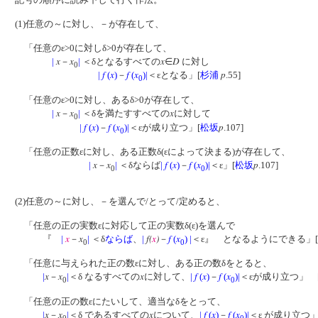
(1)任意の～に対し、－が存在して、
「任意のε>0に対しδ>0が存在して、
x
x
x
D
|
－
|
＜δとなるすべての
∈
に対し
0
f
x
f
x
p
|
(
)
－
(
)
|
＜εとなる」[
杉浦
.55]
0
「任意のε>0に対し、あるδ>0が存在して、
x
x
x
|
－
|
＜δを満たすすべての
に対して
0
f
x
f
x
p
|
(
)
－
(
)
|
＜εが成り立つ」[
松坂
.107]
0
「任意の正数εに対し、ある正数δ(εによって決まる)が存在して、
x
x
f
x
f
x
p
|
－
|
＜δならば
|
(
)
－
(
)
|
＜ε」[
松坂
.107]
0
0
(2)任意の～に対し、－を選んで/とって/定めると、
「任意の正の実数εに対応して正の実数δ(ε)を選んで
x
x
f(
x
)
f
x
『
|
－
|
＜δ
ならば
、
|
－
(
)
|
＜ε』 となるようにできる」[
0
0
「任意に与えられた正の数εに対し、ある正の数δをとると、
x
x
x
f
x
f
x
|
－
|
＜δ なるすべての
に対して、
|
(
)
－
(
)
|
＜εが成り立つ」 
0
0
「任意の正の数εにたいして、適当なδをとって、
x
x
x
f
x
f
x
|
－
|
＜δ であるすべての
について、
|
(
)
－
(
)
|
＜ε が成り立つ」
0
0