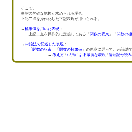
そこで、
事態の的確な把握が求められる場合、
上記二点を操作化した下記表現が用いられる。
→
極限値を用いた表現
：
上記二点を操作的に定義してある「
関数の収束
」「
関数の極
→
ε-δ論法で記述した表現
：
「
関数の収束
」「
関数の極限値
」の原意に遡って、ε-δ論
→
考え方
/
ε-δ法による厳密な表現
/
論理記号読み