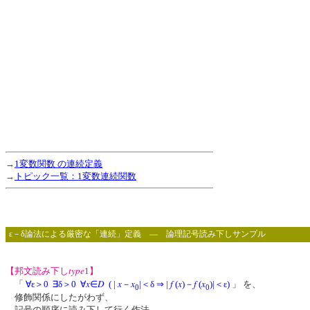
→
1変数関数 の連続定義
→
トピック一覧：1変数連続関数
ε－δ論法による厳密な「連続」定義 ― 論理記号読み下しサンプル
type
【邦文読み下し
1】
x
D
x
x
f
x
f
x
「
∀ε＞0 ∃δ＞0 ∀
∈
( |
－
|＜δ ⇒ |
(
)－
(
)|＜ε)
」 を、
0
0
修飾関係にしたがわず、
記号の順序に読み下して行く作法。