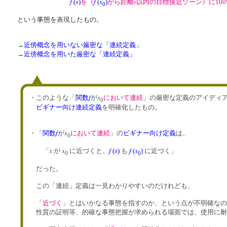
f
x
f
x
(
)
を《
(
)
から距離ε以内の目標接近ゾーン》に10
0
という事態を表現したもの。
→
近傍概念を用いない厳密な「連続定義」
→
近傍概念を用いた厳密な「連続定義」
f
x
・このような「
関数
が
において連続
」の厳密な定義のアイディ
0
ビギナー向け連続定義
を明確化したもの。
f
x
・「
関数
が
において連続
」の
ビギナー向け定義
は、
0
x
x
f
x
f
x
「
が
に近づくと、
(
)
も
(
)
に近づく」
0
0
だった。
この「連続」定義は一見わかりやすいのだけれども、
「
近づく
」とはいかなる事態を指すのか、という点が不明確なの
性質の証明等、的確な事態把握が求められる場面では、使用に耐