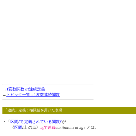
→
1変数関数 の連続定義
→
トピック一覧：1変数連続関数
「連続」定義：極限値を用いた表現
I
f
・「
区間
で 定義されている関数
が
I
x
continuous at
x
《
区間
上 の点》
で連続
」とは、
0
0