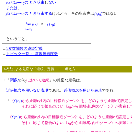
f(x)
x→x
は
の とき収束
し
ない
0
または
、
f(x)
x→x
f
x
は
の とき収束する
けれども、その収束先は
(
)
では
0
0
lim
f(x)
f
x
≠
(
)
0
x
x
→
0
ということ。
→
1変数関数の連続定義
→
トピック一覧：1変数連続関数
ε-δ法による厳密な「連続」定義 － 考え方
f
x
・「
関数
が
において連続
」の厳密な定義は、
0
近傍概念を用いない表現
であれ、
近傍概念を用いた表現
であれ、
f
x
「
《
(
)
から距離ε以内の目標接近ゾーン》を、どのような距離εで設定
0
x
それに応じて都合のよい《
から距離δ以内のゾーン》が実在し
0
f
x
《
(
)
から距離ε以内の目標接近ゾーン》を、どのような距離εで設定し
0
x
x
それに応じて都合のよい《
から距離δ以内のゾーン》へ実際に
0