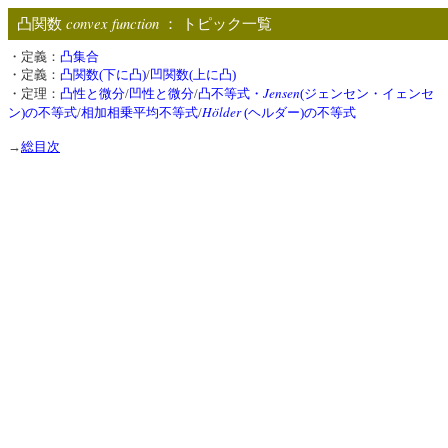
convex function
凸関数
： トピック一覧
・定義：
凸集合
・定義：
凸関数(下に凸)
/
凹関数(上に凸)
Jensen
・定理：
凸性と微分
/
凹性と微分
/
凸不等式・
(ジェンセン・イェンセ
Hölder
ン)の不等式
/
相加相乗平均不等式
/
(ヘルダー)の不等式
→
総目次