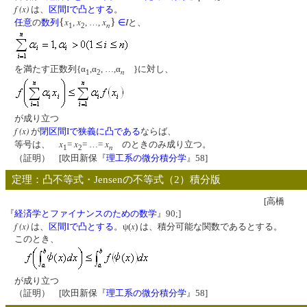
f (x)
は、
区間Iで凸とする
。
{
x
x
x
}
I
任意
の
数列
,
, …,
∈
と、
n
1
2
を満たす正数列{α
,α
, …,α
}に対し、
n
1
2
が成り立つ
f (x)
が
閉区間Iで狭義に凸である
ならば、
x
x
x
等号は、
=
= …=
のときのみ成り立つ。
n
1
2
（証明） [吹田新保『
理工系の微分積分学
』58]
定理：凸不等式・Jensenの不等式（2）積分版
[高橋
『
経済学とファイナンスのための数学
』90;]
f (x)
x
は、
区間Iで凸とする
。ψ(
) は、積分可能な関数であるとする。
このとき、
が成り立つ
（証明） [吹田新保『
理工系の微分積分学
』58]