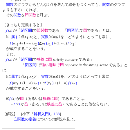
関数
のグラフからどんな2点を選んで線分をつくっても、
関数
のグラフ
よりも下方にくれば、
その
関数
を
凹関数
と呼ぶ。
【きっちり定義すると】
f
(
x
)
が「
閉区間
Iで
凹関数
である」「
閉区間
Iで
凹
である」とは、
x
,
x
Iに
属す
2点
と、
実数
0≦α≦1を、どのようにとっても常に、
1
2
f
x
x
f
x
f
x
(
α
＋(1－α)
)
≧α
(
)
＋(1－α)
(
)
1
2
1
2
が成立することをいう。
また、
f
(
x
)
strictly concave
が「
閉区間
Iで
狭義に凹
である」
concave in the strong sense
「
閉区間
Iで
強い意味で凹
である」と
は、
x
,
x
Iに
属す
2点
と、
実数
0≦α≦1を、どのようにとっても常に、
1
2
f
x
x
f
x
f
x
(
α
＋(1－α)
)
＞α
(
)
＋(1－α)
(
)
1
2
1
2
が成立することをいう。
f
(
x
)
※
が
凹
（あるいは
狭義に凹
）であることは、
f
(
x
)
－
が
凸
（あるいは
狭義に凸
）であることに他ならない。
【解説】 [小平『
解析入門I
』
138
]
凸関数の定義
についての解説を見よ。