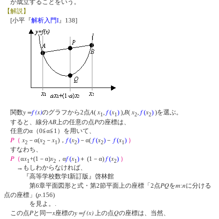
が成立することをいう。
【解説】
[小平『
解析入門I
』138]
y =
f
(
x
)
A
x
f
x
B
x
f
x
関数
のグラフから2点
(
,
(
)
),
(
,
(
)
)を選ぶ。
1
1
2
2
AB
P
すると、線分
上の任意の点
の座標は、
任意のα（0≦α≦1）を用いて、
P
x
x
x
f
x
f
x
f
x
（
－α(
－
)，
(
)
－α(
(
)
－
(
)
）
2
2
1
2
2
1
すなわち、
P
x
x
f
x
f
x
（
α
+(1－α)
，α
(
)
＋ (1－α)
(
)
）
1
2
1
2
→もしわからなければ、
『高等学校数学I新訂版』啓林館
PQ
m
n
第6章平面図形と式・第2節平面上の座標「2点
を
:
に分ける
p
点の座標」(
.156)
を見よ。.
P
x
y =f (x)
Q
この点
と同一
座標の
上の点
の座標は、当然、