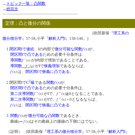
→
トピック一覧：凸関数
→
総目次
定理：凸と微分の関係
[吹田新保『
理工系の
微分積分学
』57-58;小平『
解析入門I
』138-140。]
f
(
x
)
1.
閉区間Iで連続
、Iの内部で
微分可能な
関数
が、
閉区間Iで凸である
ための必要十分条件は、
f ' (x)
導関数
がI内部で増加であることである。
f ' (x)
導関数
がIで
狭義増加
であるならば、
f
(
x
)
は、
閉区間Iで狭義に凸である
。
2
f
(
x
)
2.閉区間Iで
C
級
である
関数
が、
閉区間Iで凸である
ための必要十分条件は、
f '' (x)
f '' (x)
第二次導関数
がIで、
≧0となることである。
f '' (x)
f '' (x)
第二次導関数
がIで、
＞0となるならば、
f
(
x
)
は、
閉区間Iで狭義に凸である
f
(
x
)
3.
関数
が
微分可能な
凸関数
であるとき、
y= f (x)
曲線
はその曲線上の接線の下側にはでない。
（証明） [吹田新保『
理工系の微分積分学
』57-58;小平『
解析入門I
』