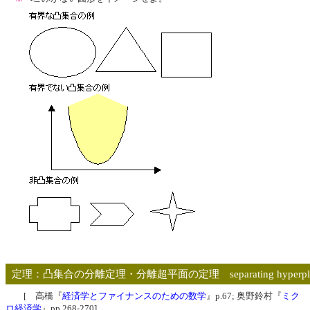
定理：凸集合の分離定理・分離超平面の定理 separating hyperplan
[ 高橋『
経済学とファイナンスのための数学
』p.67; 奥野鈴村『
ミク
ロ経済学
』pp.268-270]