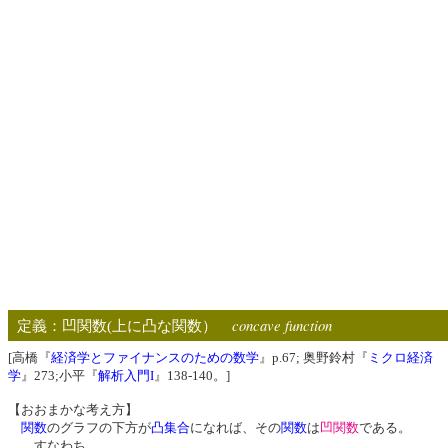
concave function
定義：凹関数(上に凸な関数）
[高橋『
経済学とファイナンスのための数学
』p.67; 奥野鈴村『
ミクロ経済
学
』273;小平『
解析入門I
』138-140。]
【おおまかな考え方】
関数
のグラフの下方が
凸集合
になれば、その
関数
は
凹関数
である。
すなわち、