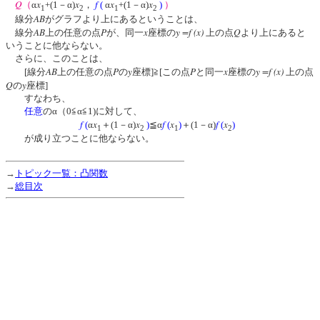
Q
x
x
f
x
x
（
α
+(1－α)
，
(
α
+(1－α)
)
）
1
2
1
2
AB
線分
がグラフより上にあるということは、
AB
P
x
y =f (x)
Q
線分
上の任意の点
が、同一
座標の
上の点
より上にあると
いうことに他ならない。
さらに、このことは、
AB
P
y
P
x
y =f (x)
[線分
上の任意の点
の
座標]≧[この点
と同一
座標の
上の点
Q
y
の
座標]
すなわち、
任意
のα（0≦α≦1)に対して、
f
x
x
f
x
f
x
(
α
＋(1－α)
)
≦α
(
)
＋(1－α)
(
)
1
2
1
2
が成り立つことに他ならない。
→
トピック一覧：凸関数
→
総目次