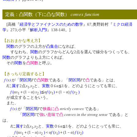
convex function
定義：凸関数（下に凸な関数）
[高橋『
経済学とファイナンスのための数学
』67;奥野鈴村『
ミクロ経済
学
』273;小平『
解析入門I
』138-140。]
【おおまかな考え方】
関数
のグラフの上方が
凸集合
になれば、
すなわち、
関数
のグラフからどんな2点を選んで線分をつくっても、
関数
のグラフよりも上方にくれば、
その
関数
を
凸関数
と呼ぶ。
【きっちり定義すると】
f
(
x
)
I
I
が「
閉区間
で
凸関数
である」「
閉区間
で
凸
である」とは、
I
x
x
に
属す
2点
,
と、
実数
０≦α≦1を、どのようにとっても常に、
1
2
f
x
x
f
x
f
x
(
α
＋(1－α)
)
≦α
(
)
＋(1－α)
(
)
1
2
1
2
が成立することをいう。
また、
f
(
x
)
I
strictly convex
が「
閉区間
で
狭義に凸
である」
convex in the strong sense
「
閉区間
Iで
強い意味で凸
である」と
は、
I
x
x
に
属す
2点
,
と、
実数
０≦α≦1を、どのようにとっても常に、
1
2
f
x
x
f
x
f
x
(
α
＋(1－α)
)
＜α
(
)
＋(1－α)
(
)
1
2
1
2