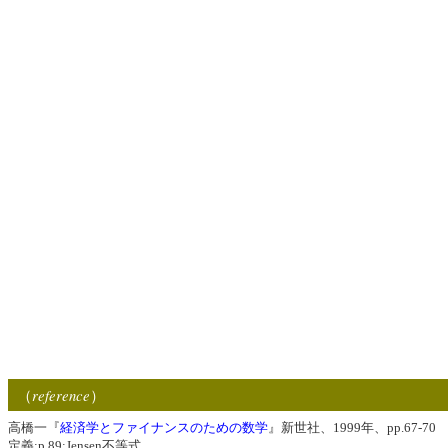
reference
（
）
高橋一『
経済学とファイナンスのための数学
』新世社、1999年、pp.67-70
定義;p.89:Jensen不等式.