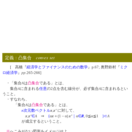
convex set
定義：凸集合
[ 高橋『
経済学とファイナンスのための数学
』p.67; 奥野鈴村『
ミク
pp
ロ経済学
』
.265-266]
A
・「集合
は
凸集合
である」とは、
A
A
集合
に含まれる
任意
の2点を含む線分が、必ず集合
に含まれるとい
うこと。
・すなわち、
A
「集合
は
凸集合
である」とは、
n
x
x'
次元数ベクトル
,
に対して、
x
x'
A
x
x'
R
A
,
∈
⇒
{
α
＋(1－α)
｜
α
∈
, 0≦α≦1
}
⊂
が成立するということ。
※
へこみがない図形をイメージせよ。