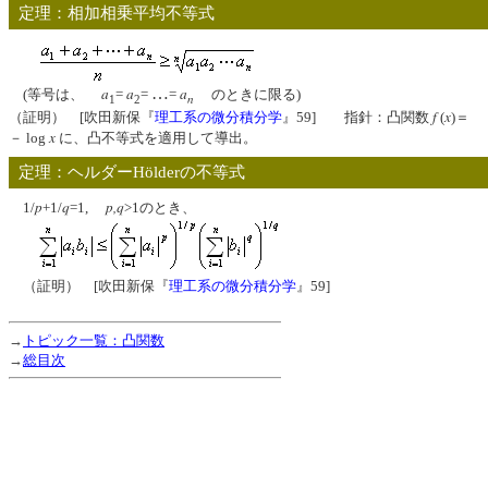
定理：相加相乗平均不等式
a
a
…
a
(等号は、
=
=
=
のときに限る)
n
1
2
f
x
（証明） [吹田新保『
理工系の微分積分学
』59] 指針：凸関数
(
)＝
x
－ log
に、凸不等式を適用して導出。
定理：ヘルダーHölderの不等式
p
q
p,q
1/
+1/
=1,
>1のとき、
（証明） [吹田新保『
理工系の微分積分学
』59]
→
トピック一覧：凸関数
→
総目次