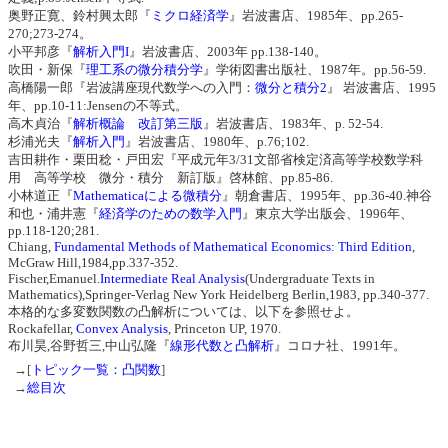
奥野正寛、鈴村興太郎『
ミクロ経済学
』岩波書店、1985年、pp.265-
270;273-274。
小平邦彦『
解析入門I
』岩波書店、2003年 pp.138-140。
吹田・新保『
理工系の微分積分学
』学術図書出版社、1987年。pp.56-59.
高橋陽一郎『岩波講座現代数学への入門：
微分と積分2
』 岩波書店、1995
年、pp.10-11:Jensenの不等式。
高木貞治『
解析概論 改訂第三版
』岩波書店、1983年、p. 52-54.
杉浦光夫『
解析入門
』岩波書店、1980年、p.76;102.
吉田耕作・栗田稔・戸田宏『平成元年3/31文部省検定済高等学校数学科
用 高等学校 微分・積分 新訂版』啓林館、pp.85-86.
小林道正『
Mathematicaによる微積分
』朝倉書店、1995年、pp.36-40.神谷
和也・浦井憲『
経済学のための数学入門
』東京大学出版会、1996年、
pp.118-120;281.
Chiang,
Fundamental Methods of Mathematical Economics: Third Edition
,
McGraw Hill,1984,pp.337-352.
Fischer,Emanuel.
Intermediate Real Analysis
(Undergraduate Texts in
Mathematics),Springer-Verlag New York Heidelberg Berlin,1983, pp.340-377.
本格的な多変数関数の凸解析については、以下を参照せよ。
Rockafellar,
Convex Analysis
, Princeton UP, 1970.
布川昊,谷野哲三,中山弘隆『
線形代数と凸解析
』コロナ社、1991年。
→[
トピック一覧：凸関数
]
→
総目次