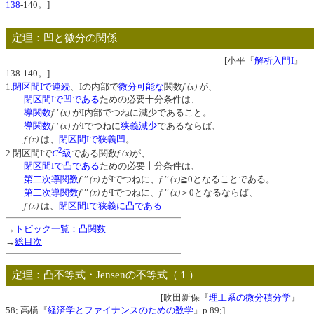
138
-140。]
定理：凹と微分の関係
[小平『
解析入門I
』
138-140。]
f (x)
1.
閉区間Iで連続
、Iの内部で
微分可能な
関数
が、
閉区間Iで凹である
ための必要十分条件は、
f ' (x)
導関数
がI内部でつねに減少であること。
f ' (x)
導関数
がIでつねに
狭義減少
であるならば、
f (x)
は、
閉区間Iで狭義凹
。
2
C
f (x)
2.閉区間Iで
級
である関数
が、
閉区間Iで凸である
ための必要十分条件は、
f '' (x)
f '' (x)
第二次導関数
がIでつねに、
≧0となることである。
f '' (x)
f '' (x)
第二次導関数
がIでつねに、
＞0となるならば、
f (x)
は、
閉区間Iで狭義に凸である
→
トピック一覧：凸関数
→
総目次
定理：凸不等式・Jensenの不等式（１）
[吹田新保『
理工系の微分積分学
』
58; 高橋『
経済学とファイナンスのための数学
』p.89;]