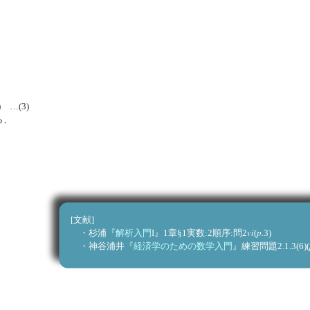
1)
)
) …(3)
から、
[文献]
vi
p.
・杉浦『
解析入門
I』1章§1実数:2順序:問2
(
3
・神谷浦井『
経済学のための数学入門
』練習問題2.1.3(6)(