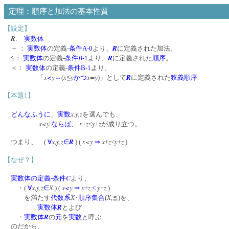
定理：順序と加法の基本性質
【設定】
R
:
実数体
R
＋ ：
実数体
の定義‐
条件A-0
より、
に定義された加法。
B
R
≦：
実数体
の定義‐
条件
-1
より、
に定義された
順序
。
＜：
実数体
の定義‐
条件B-1
より、
x
<
y
x≦y
x≠y
R
「
⇔
(
かつ
)」として
に定義された
狭義順序
【本題1】
x,y,z
どんなふうに
、
実数
を選んでも、
x<y
x
z
y
z
ならば、
+
<
+
が成り立つ。
x
y,z
R
x<y
x
z
y
z
つまり、 (
∀
,
∈
) (
⇒
+
<
+
)
【なぜ？】
C
実数体の定義-条件
より、
x
y,z
X
x
<
y
x
z
y
z
・(
∀
,
∈
) (
⇒
+
<
+
)
X
X
を満たす
代数系
･
順序集合
(
,≦)を、
R
実数体
とよび
R
・
実数体
の
元
を
実数
と呼ぶ
のだから、