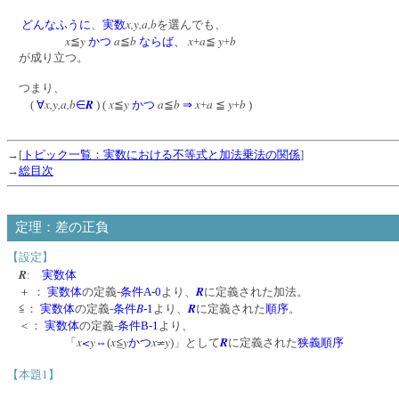
x,y,a,b
どんなふうに
、
実数
を選んでも、
x
y
a
b
x
a
y
b
≦
かつ
≦
ならば、
+
≦
+
が成り立つ。
つまり、
x,y,a,b
R
x
y
a
b
x
a
y
b
(
∀
∈
) (
≦
かつ
≦
⇒
+
≦
+
)
→[
トピック一覧：実数における不等式と加法乗法の関係
]
→
総目次
定理：差の正負
【設定】
R
:
実数体
R
＋ ：
実数体
の定義‐
条件A-0
より、
に定義された加法。
B
R
≦：
実数体
の定義‐
条件
-1
より、
に定義された
順序
。
＜：
実数体
の定義‐
条件B-1
より、
x
<
y
x≦y
x≠y
R
「
⇔
(
かつ
)」として
に定義された
狭義順序
【本題1】