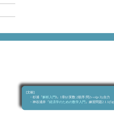
[文献]
v-vi
p
・杉浦『
解析入門
I』1章§1実数:2順序:問2
(
.3
・神谷浦井『
経済学のための数学入門
』練習問題2.1.1(5)(6