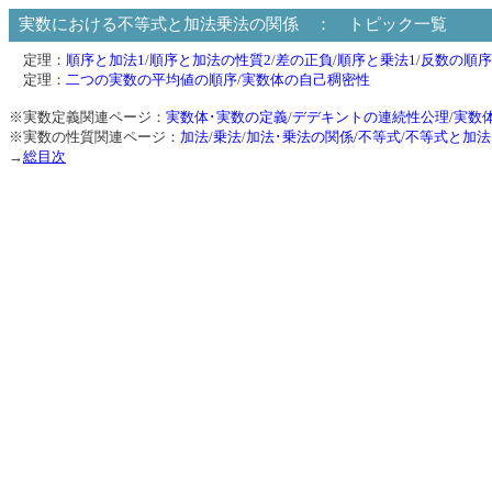
実数における不等式と加法乗法の関係 ： トピック一覧
定理：
順序と加法1
/
順序と加法の性質2
/
差の正負
/
順序と乗法1
/
反数の順序
定理：
二つの実数の平均値の順序
/
実数体の自己稠密性
※実数定義関連ページ：
実数体･実数の定義
/
デデキントの連続性公理
/
実数
※実数の性質関連ページ：
加法
/
乗法
/
加法･乗法の関係
/
不等式
/
不等式と加法
→
総目次