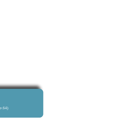
)
p
.64)