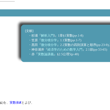
[文献]
pp
・杉浦『
解析入門
I』1章§1実数(
.1-8)
pp
・笠原『
微分積分学
』1.1実数(
.1-7)
pp
・黒田『
微分積分学
』2.2実数の四則演算と順序(
.23-
pp
・神谷浦井『
経済学のための数学入門
』2.1節(
.53
p
・赤『
実数論講義
』§2.5公理5(
.48
R
,≦)を、
実数体
とよび、