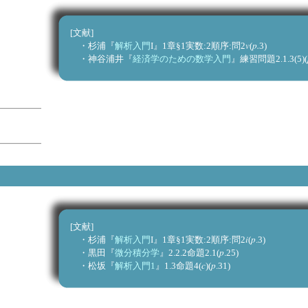
[文献]
v
p.
・杉浦『
解析入門
I』1章§1実数:2順序:問2
(
3
・神谷浦井『
経済学のための数学入門
』練習問題2.1.3(5)(
[文献]
i
p
・杉浦『
解析入門
I』1章§1実数:2順序:問2
(
.3)
p
・黒田『
微分積分学
』2.2.2命題2.1(
.25
c
p
・松坂『
解析入門1
』1.3命題4(
)(
.3