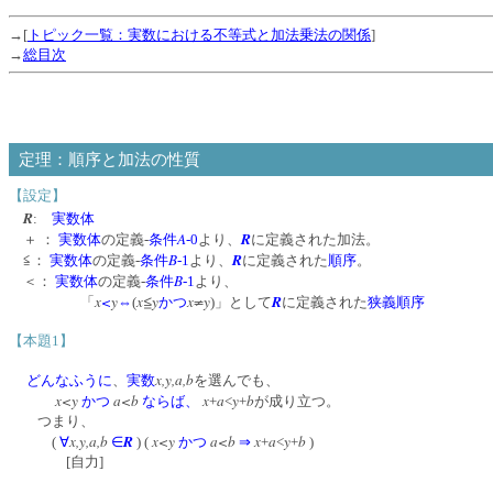
→[
トピック一覧：実数における不等式と加法乗法の関係
]
→
総目次
定理：順序と加法の性質
【設定】
R
:
実数体
A
R
＋ ：
実数体
の定義‐
条件
-0
より、
に定義された加法。
B
R
≦：
実数体
の定義‐
条件
-1
より、
に定義された
順序
。
B
＜：
実数体
の定義‐
条件
-1
より、
x
<
y
x≦y
x≠y
R
「
⇔
(
かつ
)」として
に定義された
狭義順序
【本題1】
x,y,a,b
どんなふうに
、
実数
を選んでも、
x<y
a<b
x
a
y
b
かつ
ならば、
+
<
+
が成り立つ。
つまり、
x,y,a,b
R
x<y
a<b
x
a
y
b
(
∀
∈
) (
かつ
⇒
+
<
+
)
[自力]