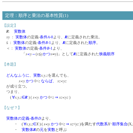
定理：順序と乗法の基本性質(1)
【設定】
R
:
実数体
xy
A
R
：
実数体
の定義‐
条件
-0
より、
に定義された乗法。
B
R
≦：
実数体
の定義‐
条件
-1
より、
に定義された
順序
。
B
＜：
実数体
の定義‐
条件
-1
より、
x
<
y
x≦y
x≠y
R
「
⇔
(
かつ
)」として
に定義された
狭義順序
【本題】
x,y,z
どんなふうに
、
実数
を選んでも、
x<y
z
xz<yz
かつ
0<
ならば、
が成り立つ。
つまり、
x,y,z
R
x<y
z
xz<yz
(
∀
∈
) (
かつ
0<
⇒
)
【なぜ？】
D
実数体の定義‐条件
より、
x,y,z
X
x<y
z
xz
yz
X
・ (
∀
∈
) (
かつ
0<
⇒
<
)を満たす
代数系
･
順序集合
(X
R
・
実数体
の
元
を
実数
と呼ぶ