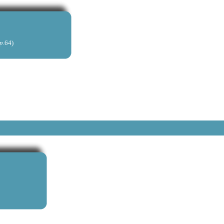
)
p
.64)
)
1)