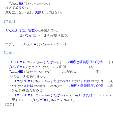
x
y,z
R
x<y
x
z
y
z
(
∀
,
∈
) (
⇒
+
<
+
)
は必ず成り立つ。
成り立たなければ、
実数
とは呼ばない。
【本題2】
x,y,z
どんなふうに
、
実数
を選んでも、
x
y
x
z
y
z
≦
ならば、
+
≦
+
が成り立つ。
x
y,z
R
x
y
x
z
y
z
つまり、 (
∀
,
∈
) (
≦
⇒
+
≦
+
)
【なぜ？】
x
y
R
x
y
x=y
x<y
・(
∀
,
∈
) (
≦
⇔
(
または
) ) ∵
順序と狭義順序の関係
…(1)
x
y
R
x=y
x
z
y
z
・(
∀
,
∈
) (
⇒
+
=
+
) ∵=の性質 …(2)
x
y,z
R
x<y
x
z
y
z
・(
∀
,
∈
) (
⇒
+
<
+
) ∵上記の1. …(3)
・(2)(3)を、(1)とあわせると、
x
y,z
R
x
y
x=y
x<y
x
z
y
z
x
z
y
z
(
∀
,
∈
) (
≦
⇔
または
⇒
+
=
+
または
+
<
+
) …(
x
z
y
z
x
z<y
z
x
z
y
z
・
+
=
+
または
+
+
⇔
+
≦
+
∵
順序と狭義順序の関係
…(5
・(4)と(5)をあわせると、
x
y,z
R
x
y
x=y
x<y
x+z=y+z
x
z
y
z
x
(
∀
,
∈
) (
≦
⇔
または
⇒
または
+
<
+
⇔
+
x
y,z
R
x
y
x
z
y
z
要するに、 (
∀
,
∈
) (
≦
⇒
+
≦
+
)
[自力]