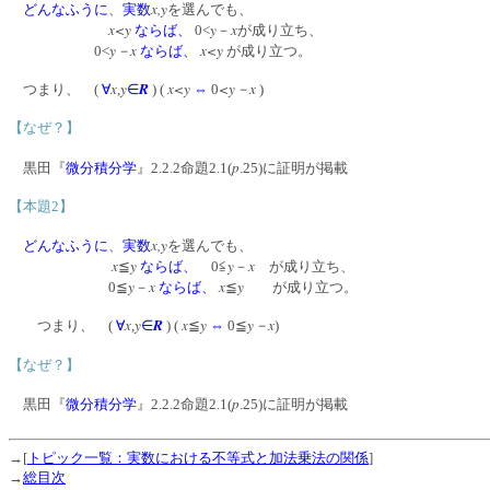
x,y
どんなふうに
、
実数
を選んでも、
x<y
y
x
ならば、
0<
－
が成り立ち、
y－x
x<y
0<
ならば、
が成り立つ。
x
y
R
x<y
<y－x
つまり、 (
∀
,
∈
) (
⇔
0
)
【なぜ？】
p
黒田『
微分積分学
』2.2.2命題2.1(
.25)に証明が掲載
【本題2】
x,y
どんなふうに
、
実数
を選んでも、
x
y
y
x
≦
ならば、
0≦
－
が成り立ち、
y
x
x
y
0≦
－
ならば、
≦
が成り立つ。
x
y
R
x
y
y－x
つまり、 (
∀
,
∈
) (
≦
⇔
0≦
)
【なぜ？】
p
黒田『
微分積分学
』2.2.2命題2.1(
.25)に証明が掲載
→[
トピック一覧：実数における不等式と加法乗法の関係
]
→
総目次