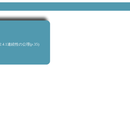
p
9);2.4.1連続性の公理(
.35)
53-65)
8)