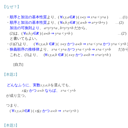
【なぜ？】
x,y,a
R
x<y
x
a
y
a
・
順序と加法の基本性質
より、(
∀
∈
) (
⇒
+
<
+
) …(
a,b,y
R
a<b
a
y
b
y
・
順序と加法の基本性質
より、(
∀
∈
) (
⇒
+
<
+
) …(2)
a
y
y
a
b
y
y
b
加法の可換則より
、
+
=
+
,
+
=
+
だから、
a,b,y
R
a<b
y
a
y
b
(2)は、(
∀
∈
) (
⇒
+
<
+
) …(2'
と書いてもよい。
x,y,a,b
R
x<y
a<b
x
a
y
a
y
a
y
b
・(1)(2')より、 (
∀
∈
) (
かつ
⇒
+
<
+
かつ
+
<
+
x
a
y
a
y
a
y
b
x
a
y
b
・
狭義順序の推移律
より、
+
<
+
かつ
+
<
+
⇒
+
<
+
だ
x,y,a,b
R
x<y
a<b
x
a
y
b
これと、(3)より、 (
∀
∈
) (
かつ
⇒
+
<
+
)
[自力]
【本題2】
x,y,a,b
どんなふうに
、
実数
を選んでも、
x
y
a<b
x
a
y
b
≦
かつ
ならば、
+
<
+
が成り立つ。
つまり、
x,y,a,b
R
x
y
a<b
x
a
y
b
(
∀
∈
) (
≦
かつ
⇒
+
<
+
)
【本題3】