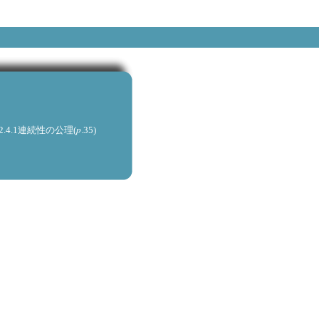
p
9);2.4.1連続性の公理(
.35)
-65)
)