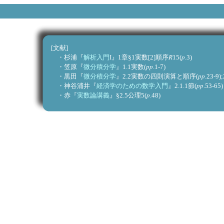
[文献]
R
p
・杉浦『
解析入門
I』1章§1実数[2]順序
15(
.3)
pp
・笠原『
微分積分学
』1.1実数(
.1-7)
pp
・黒田『
微分積分学
』2.2実数の四則演算と順序(
.23-
pp
・神谷浦井『
経済学のための数学入門
』2.1.1節(
.
p
・赤『
実数論講義
』§2.5公理5(
.4