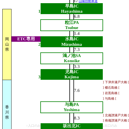
E2
山陽自動車道
早島IC
1
Hayashima
6.8
粒江PA
Tsubue
1.4
ETC専用
水島IC
岡
山
2
Mizushima
県
7.3
鴻ノ池SA
Konoike
3.3
児島IC
3
Kojima
] 下津井瀬戸大橋 [
] 櫃石島橋 [
7.6
] 岩黒島橋 [
] 与島橋 [
与島PA
香
Yoshima
川
] 北備讃瀬戸大橋 [
県
8.3
] 南備讃瀬戸大橋 [
坂出北IC
↑入口のみ
↓出口のみ