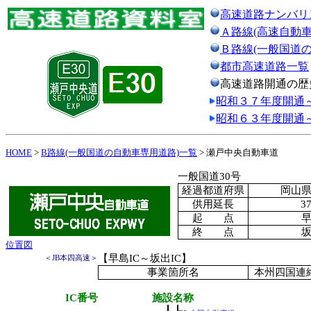
高速道路ナンバリ
Ａ路線(高速自動車
Ｂ路線(一般国道
都市高速道路一覧
高速道路開通の歴
昭和３７年度開通
昭和６３年度開通
HOME
>
B路線(一般国道の自動車専用道路)一覧
> 瀬戸中央自動車道
一般国道30号
経過都道府県
岡山
供用延長
3
起 点
早
終 点
坂
位置図
【早島IC～坂出IC】
＜JB本四高速＞
事業箇所名
本州四国連
IC番号
施設名称