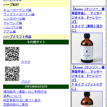
ハーブ紀行
【Kenso（ケンソー、健
キューガーデンズ編
草医学舎） マッサー
ウィズリーガーデン編
ジオイル Pーシリー
シンガポール編
ズ】
マレーシア編
Ｅタイプ（美容と活力
ハムハウス編
に）
グアム編
ハーブクラフト作品
その他サイト
スマホ
【Kenso（ケンソー、健
草医学舎） マッサー
ジオイル Pーシリー
ズ】
ブログ
Ｆタイプ（フットケア
INFORMATION
に）
通信販売（通販）のご利用方法
送料について
特定商取引法に基づく表示
営業内容のご案内