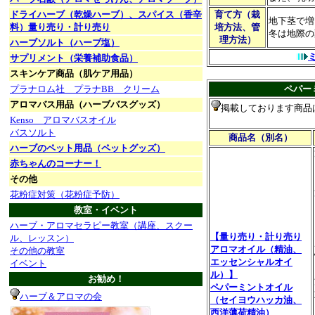
ドライハーブ（乾燥ハーブ）、スパイス（香辛
育て方（栽
地下茎で増
料）量り売り・計り売り
培方法、管
冬は地際の
理方法）
ハーブソルト（ハーブ塩）
サプリメント（栄養補助食品）
スキンケア商品（肌ケア用品）
プラナロム社 プラナBB クリーム
ペパー
アロマバス用品（ハーブバスグッズ）
掲載しております商品
Kenso アロマバスオイル
バスソルト
商品名
（別名）
ハーブのペット用品（ペットグッズ）
赤ちゃんのコーナー！
その他
花粉症対策（花粉症予防）
教室・イベント
ハーブ・アロマセラピー教室（講座、スクー
【量り売り・計り売り
ル、レッスン）
アロマオイル（精油、
その他の教室
エッセンシャルオイ
イベント
ル）】
お勧め！
ペパーミントオイル
ハーブ＆アロマの会
（セイヨウハッカ油、
西洋薄荷精油）