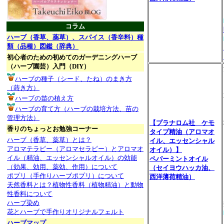
コラム
ハーブ（香草、薬草）、スパイス（香辛料）種
類（品種）図鑑（辞典）
初心者のための初めてのガーデニングハーブ
（ハーブ園芸）入門（DIY）
ハーブの種子（シード、たね）のまき方
（蒔き方）
ハーブの苗の植え方
ハーブの育て方（ハーブの栽培方法、苗の
管理方法）
【プラナロム社 ケモ
香りのちょっとお勉強コーナー
タイプ精油（アロマオ
ハーブ（香草、薬草）とは？
イル、エッセンシャル
アロマテラピー（アロマセラピー）とアロマオ
オイル）】
イル（精油、エッセンシャルオイル）の効能
ペパーミントオイル
（効果、効用、薬効、作用）について
（セイヨウハッカ油、
ポプリ（手作りハーブポプリ）について
西洋薄荷精油）
天然香料とは？植物性香料（植物精油）と動物
性香料について
ハーブ染め
花とハーブで手作りオリジナルフェルト
ハーブマップ