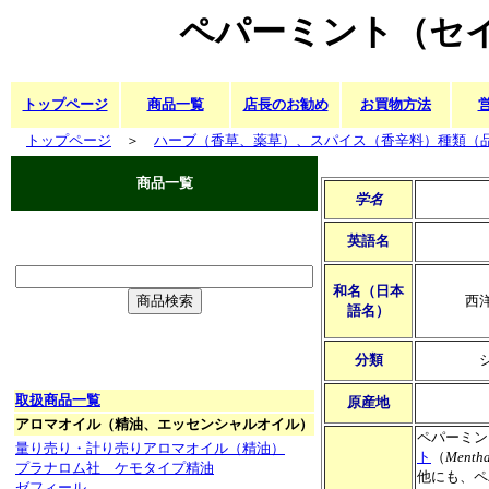
ペパーミント（セ
トップページ
商品一覧
店長のお勧め
お買物方法
トップページ
＞
ハーブ（香草、薬草）、スパイス（香辛料）種類（
商品一覧
学名
英語名
和名（日本
西
語名）
分類
取扱商品一覧
原産地
アロマオイル（精油、エッセンシャルオイル）
ペパーミン
量り売り・計り売りアロマオイル（精油）
ト
（
Mentha
プラナロム社 ケモタイプ精油
他にも、ペ
ゼフィール