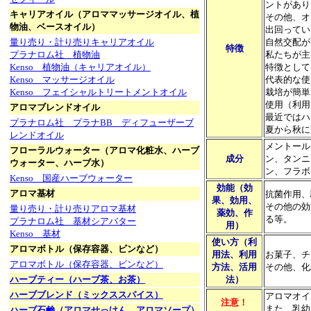
ントがあり
キャリアオイル（アロママッサージオイル、植
その他、オ
物油、ベースオイル）
出回ってい
量り売り・計り売りキャリアオイル
自然交配が
特徴
プラナロム社 植物油
私たちが主
Kenso 植物油（キャリアオイル）
特徴として
Kenso マッサージオイル
代表的な使
Kenso フェイシャルトリートメントオイル
栽培が簡単
使用（利用
アロマブレンドオイル
最近ではハ
プラナロム社 プラナBB ディフューザーブ
夏から秋に
レンドオイル
メントール
フローラルウォーター（アロマ化粧水、ハーブ
成分
ン、タンニ
ウォーター、ハーブ水）
ン、フラボ
Kenso 国産ハーブウォーター
効能（効
アロマ基材
抗菌作用、
果、効用、
その他の効
量り売り・計り売りアロマ基材
薬効、作
る等。
プラナロム社 基材シアバター
用）
Kenso 基材
使い方（利
アロマボトル（保存容器、ビンなど）
用法、利用
お菓子、チ
アロマボトル（保存容器、ビンなど）
方法、活用
その他、化
ハーブティー（ハーブ茶、お茶）
法）
ハーブブレンド（ミックススパイス）
アロマオイ
注意！
また、乳幼
ハーブ石鹸（アロマせっけん、アロマソープ）