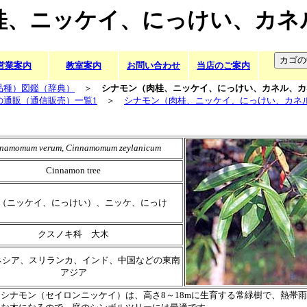
桂、ニッケイ、にっけい、カネ
営業案内
教室案内
お問い合わせ
当店のご案内
品種）図鑑（辞典）
＞
シナモン（肉桂、ニッケイ、にっけい、カネル、カ
の通販（通信販売）一覧1
＞
シナモン（肉桂、ニッケイ、にっけい、カネ
namomum verum, Cinnamomum zeylanicum
Cinnamon tree
（ニッケイ、にっけい）、ニッケ、にっけ
クスノキ科 大木
ネシア、スリランカ、インド、中国などの東南
アジア
シナモン（セイロンニッケイ）は、高さ8～18mに生育する常緑樹で、熱帯