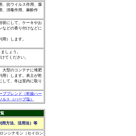
用、抗ウイルス作用、腐
用、消毒作用、麻酔作
粉状にして、ケーキやお
ンなどの香り付けなどに
利用）します。
しましょう。
避けてください。
、大型のコンテナに堆肥
利用）します。表土が乾
にして、冬は室内に取り
ーブブレンド（乾燥ハー
ソルト（ハーブ塩）
一覧
利用方法、活用法）等
ロンシナモン（セイロン