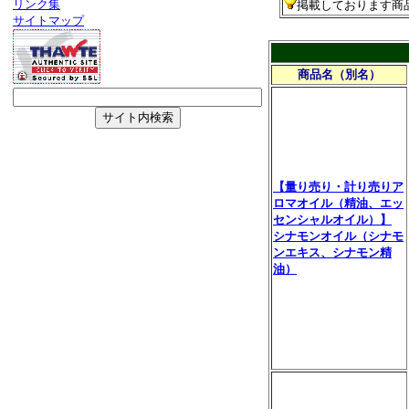
リンク集
掲載しております商
サイトマップ
商品名（別名）
【量り売り・計り売りア
ロマオイル（精油、エッ
センシャルオイル）】
シナモンオイル（シナモ
ンエキス、シナモン精
油）