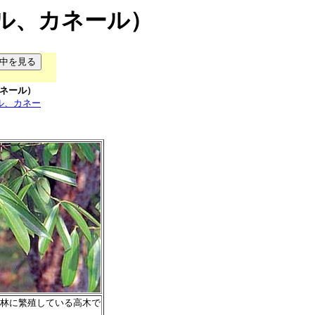
ル、カネール）
ネール）
ル、カネー
雨林に繁殖している高木で