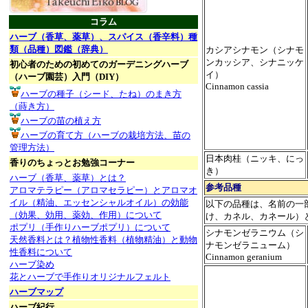
コラム
ハーブ（香草、薬草）、スパイス（香辛料）種
類（品種）図鑑（辞典）
カシアシナモン（シナモ
ンカッシア、シナニッケ
初心者のための初めてのガーデニングハーブ
イ）
（ハーブ園芸）入門（DIY）
Cinnamon cassia
ハーブの種子（シード、たね）のまき方
（蒔き方）
ハーブの苗の植え方
ハーブの育て方（ハーブの栽培方法、苗の
管理方法）
日本肉桂（ニッキ、にっ
香りのちょっとお勉強コーナー
き）
ハーブ（香草、薬草）とは？
参考品種
アロマテラピー（アロマセラピー）とアロマオ
イル（精油、エッセンシャルオイル）の効能
以下の品種は、名前の一
（効果、効用、薬効、作用）について
け、カネル、カネール）
ポプリ（手作りハーブポプリ）について
シナモンゼラニウム（シ
天然香料とは？植物性香料（植物精油）と動物
ナモンゼラニューム）
性香料について
Cinnamon geranium
ハーブ染め
花とハーブで手作りオリジナルフェルト
ハーブマップ
ハーブ紀行