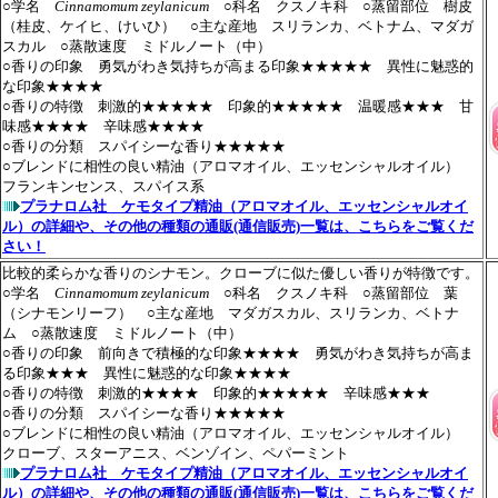
○学名
Cinnamomum zeylanicum
○科名 クスノキ科 ○蒸留部位 樹皮
（桂皮、ケイヒ、けいひ） ○主な産地 スリランカ、ベトナム、マダガ
スカル ○蒸散速度 ミドルノート（中）
○香りの印象 勇気がわき気持ちが高まる印象★★★★★ 異性に魅惑的
な印象★★★★
○香りの特徴 刺激的★★★★★ 印象的★★★★★ 温暖感★★★ 甘
味感★★★★ 辛味感★★★★
○香りの分類 スパイシーな香り★★★★★
○ブレンドに相性の良い精油（アロマオイル、エッセンシャルオイル）
フランキンセンス、スパイス系
プラナロム社 ケモタイプ精油（アロマオイル、エッセンシャルオイ
ル）の詳細や、その他の種類の通販(通信販売)一覧は、こちらをご覧くだ
さい！
比較的柔らかな香りのシナモン。クローブに似た優しい香りが特徴です。
○学名
Cinnamomum zeylanicum
○科名 クスノキ科 ○蒸留部位 葉
（シナモンリーフ） ○主な産地 マダガスカル、スリランカ、ベトナ
ム ○蒸散速度 ミドルノート（中）
○香りの印象 前向きで積極的な印象★★★★ 勇気がわき気持ちが高ま
る印象★★★ 異性に魅惑的な印象★★★★
○香りの特徴 刺激的★★★★ 印象的★★★★★ 辛味感★★★
○香りの分類 スパイシーな香り★★★★★
○ブレンドに相性の良い精油（アロマオイル、エッセンシャルオイル）
クローブ、スターアニス、ベンゾイン、ペパーミント
プラナロム社 ケモタイプ精油（アロマオイル、エッセンシャルオイ
ル）の詳細や、その他の種類の通販(通信販売)一覧は、こちらをご覧くだ