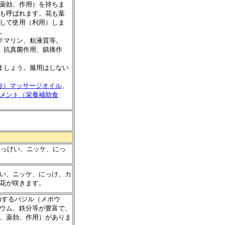
薬効、作用）を持ちま
も呼ばれます。花も葉
して使用（利用）しま
。
クマリン、粘液質等。
、抗真菌作用、鎮痛作
ましょう。服用はしない
学舎）マッサージオイル
、
メント（栄養補助食
にっけい、ニッケ、にっ
い、ニッケ、にっけ、カ
花が咲きます。
のするバジル（メボウ
ウム、鉄分等が豊富で、
、薬効、作用）がありま