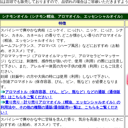
品は店頭でも販売しておりますので、品切れの場合はご容赦いただきますよ
シナモンオイル（シナモン精油、アロマオイル、エッセンシャルオイル）
特徴
スパイシーで爽やかな肉桂（ニッケイ、にっけい、ニッケ、にっけ、シナ
モン、カネル、カネール）の香りで､どこか懐かしい香りのアロマオイル
（精油、エッセンシャルオイル）です。
ルームフレグランス、アロマバス（ハーブ風呂）などにおすすめ（お勧
め、オススメ）です。
アロママッサージ（アロマオイルマッサージ、アロマセラピーマッサー
ジ）などには、刺激性、感作性が強いので、使用（利用）の際には注意し
て下さい。また、アレルギー体質の方や子供の使用（利用）にもご注意く
ださい。
妊婦（妊娠中）の方や大病の時には使用（利用）しないで下さい。
○別途アロマボトル（保存容器、びん、ビン、瓶など）が必要となりま
す。
アロマボトル（保存容器、びん、ビン、瓶など）などの通販（通信販
売）はこちらをご覧ください！
量り売り・計り売りアロマオイル（精油、エッセンシャルオイル）の
利用法や、その他の種類の通販(通信販売)一覧は、こちらをご覧くださ
い！
スパイシーで爽やかな中に甘味を含んだ香り。気分を高揚させたいときに
おすすめ（お勧め、オススメ）です。