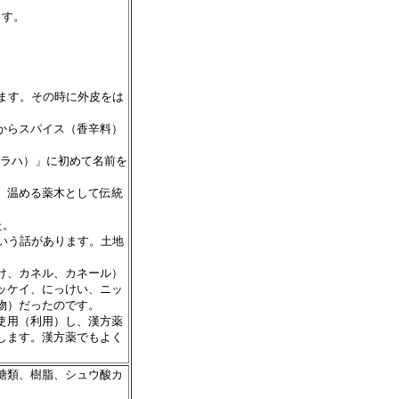
ます。
ます。その時に外皮をは
からスパイス（香辛料）
トラハ）」に初めて名前を
、温める薬木として伝統
た。
いう話があります。土地
け、カネル、カネール）
ッケイ、にっけい、ニッ
物）だったのです。
使用（利用）し、漢方薬
します。漢方薬でもよく
糖類、樹脂、シュウ酸カ