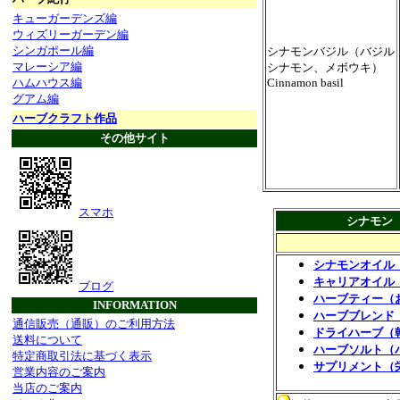
キューガーデンズ編
ウィズリーガーデン編
シンガポール編
シナモンバジル（バジル
マレーシア編
シナモン、メボウキ）
ハムハウス編
Cinnamon basil
グアム編
ハーブクラフト作品
その他サイト
スマホ
シナモン
シナモンオイル
キャリアオイル
ブログ
ハーブティー（
INFORMATION
ハーブブレンド
通信販売（通販）のご利用方法
ドライハーブ（
送料について
ハーブソルト（
特定商取引法に基づく表示
サプリメント（
営業内容のご案内
当店のご案内