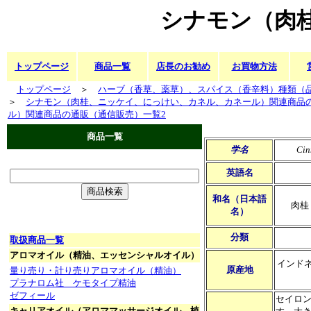
シナモン（肉
トップページ
商品一覧
店長のお勧め
お買物方法
トップページ
＞
ハーブ（香草、薬草）、スパイス（香辛料）種類（
＞
シナモン（肉桂、ニッケイ、にっけい、カネル、カネール）関連商品
ル）関連商品の通販（通信販売）一覧2
商品一覧
学名
Cin
英語名
和名（日本語
肉桂
名）
分類
取扱商品一覧
アロマオイル（精油、エッセンシャルオイル）
インド
原産地
量り売り・計り売りアロマオイル（精油）
プラナロム社 ケモタイプ精油
ゼフィール
セイロン
キャリアオイル（アロママッサージオイル、植