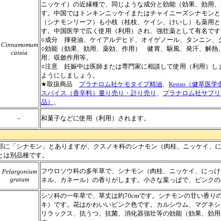
ニッケイ）の近縁種で、同じような成分と効能（効果、効用、
す。中国ではトンキンニッケイまたはチャイニーズシナモンと
（シナモンリーフ）も小枝（桂枝、ケイシ、けいし）も薬用と
す。中国医学で広く使用（利用）され、強壮薬として有名です
○成分 揮発油、ケイアルデヒド、オイゲノール、タンニン、
Cinnamomum
○効能（効果、効用、薬効、作用） 健胃、駆風、発汗、解熱
cassia
用、収斂作用等。
○注意 妊娠中は医師または専門家に相談して使用（利用）し
ようにしましょう。
★取扱商品
プラナロム社ケモタイプ精油
、
Kenso（健草医
スパイス（香辛料）量り売り・計り売り
、
プラナロム社サプリ
品）
、
-
和菓子などに使用（利用）されます。
部に「シナモン」とありますが、クスノキ科のシナモン（肉桂、ニッケイ、
とは別品種です。
フウロソウ科の多年草で、シナモン（肉桂、ニッケイ、にっけ
Pelargonium
gratum
ネル、カネール）の香りがします。小さな葉っぱで、ピンクの
シソ科の一年草で、草丈は約70cmです。シナモンの甘い香り
キ）です。花はかわいいピンク色です。カルシウム、マグネシ
リラックス、抗うつ、抗菌、消化器強壮等の効能（効果、効用