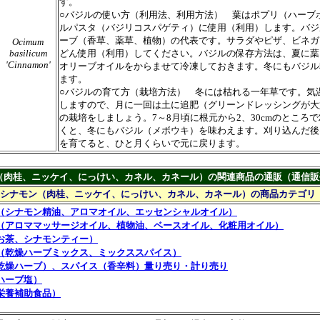
す。
○バジルの使い方（利用法、利用方法） 葉はポプリ（ハーブ
ルパスタ（バジリコスパゲティ）に使用（利用）します。バジ
ーブ（香草、薬草、植物）の代表です。サラダやピザ、ビネガ
Ocimum
basilicum
どん使用（利用）してください。バジルの保存方法は、夏に葉
'Cinnamon'
オリーブオイルをからませて冷凍しておきます。冬にもバジル
ます。
○バジルの育て方（栽培方法） 冬には枯れる一年草です。気
しますので、月に一回は土に追肥（グリーンドレッシングが大
の栽培をしましょう。7～8月頃に根元から2、30cmのところ
くと、冬にもバジル（メボウキ）を味わえます。刈り込んだ後
を育てると、ひと月くらいで元に戻ります。
（肉桂、ニッケイ、にっけい、カネル、カネール）の関連商品の通販（通信販
シナモン（肉桂、ニッケイ、にっけい、カネル、カネール）の商品カテゴリ
（シナモン精油、アロマオイル、エッセンシャルオイル）
（アロママッサージオイル、植物油、ベースオイル、化粧用オイル）
お茶、シナモンティー）
（乾燥ハーブミックス、ミックススパイス）
乾燥ハーブ）、スパイス（香辛料）量り売り・計り売り
ハーブ塩）
栄養補助食品）