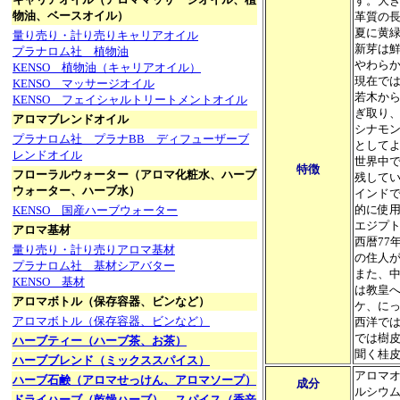
す。大
物油、ベースオイル）
革質の
夏に黄
量り売り・計り売りキャリアオイル
新芽は
プラナロム社 植物油
やわら
KENSO 植物油（キャリアオイル）
現在で
KENSO マッサージオイル
若木か
KENSO フェイシャルトリートメントオイル
ぎ取り
アロマブレンドオイル
シナモ
プラナロム社 プラナBB ディフューザーブ
として
レンドオイル
世界中で
特徴
フローラルウォーター（アロマ化粧水、ハーブ
残して
ウォーター、ハーブ水）
インド
的に使
KENSO 国産ハーブウォーター
エジプト
アロマ基材
西暦7
量り売り・計り売りアロマ基材
の住人
プラナロム社 基材シアバター
また、
KENSO 基材
は教皇
アロマボトル（保存容器、ビンなど）
ケ、に
アロマボトル（保存容器、ビンなど）
西洋で
では樹
ハーブティー（ハーブ茶、お茶）
聞く桂
ハーブブレンド（ミックススパイス）
アロマ
ハーブ石鹸（アロマせっけん、アロマソープ）
成分
ルシウ
ドライハーブ（乾燥ハーブ）、スパイス（香辛