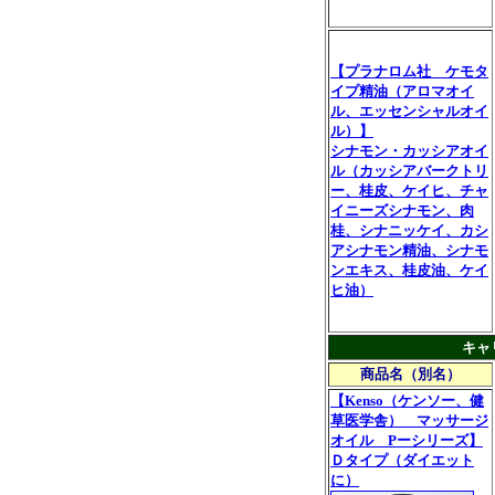
【プラナロム社 ケモタ
イプ精油（アロマオイ
ル、エッセンシャルオイ
ル）】
シナモン・カッシアオイ
ル（カッシアバークトリ
ー、桂皮、ケイヒ、チャ
イニーズシナモン、肉
桂、シナニッケイ、カシ
アシナモン精油、シナモ
ンエキス、桂皮油、ケイ
ヒ油）
キャ
商品名（別名）
【Kenso（ケンソー、健
草医学舎） マッサージ
オイル Pーシリーズ】
Ｄタイプ（ダイエット
に）