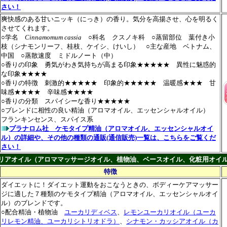
さい！
爽快感のある甘いニッキ（にっき）の香り。気分を高揚させ、心を明るく
させてくれます。
○学名
Cinnamomum cassia
○科名 クスノキ科 ○蒸留部位 葉付き小
枝（シナモンリーフ、桂枝、ケイシ、けいし） ○主な産地 ベトナム、
中国 ○蒸散速度 ミドルノート（中）
○香りの印象 勇気がわき気持ちが高まる印象★★★★★ 異性に魅惑的
な印象★★★★
○香りの特徴 刺激的★★★★★ 印象的★★★★★ 温暖感★★★ 甘
味感★★★★ 辛味感★★★★
○香りの分類 スパイシーな香り★★★★★
○ブレンドに相性の良い精油（アロマオイル、エッセンシャルオイル）
フランキンセンス、スパイス系
プラナロム社 ケモタイプ精油（アロマオイル、エッセンシャルオイ
ル）の詳細や、その他の種類の通販(通信販売)一覧は、こちらをご覧くだ
さい！
リアオイル（アロママッサージオイル、植物油、ベースオイル、化粧用オイ
特徴
ダイエットに！ダイエット運動をおこなうときの、ボディーケアマッサー
ジに適した７種類のケモタイプ精油（アロマオイル、エッセンシャルオイ
ル）のブレンドです。
○配合精油・植物油
ユーカリディベス
、
レモンユーカリオイル（ユーカ
リレモン精油、ユーカリシトリオドラ）
、
シナモン・カッシアオイル（カ