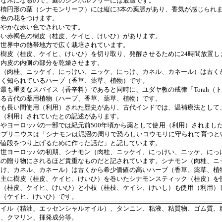
きな木になるので、庭のシンボルツリーには最適です。
長楕円形の葉（シナモンリーフ）には縦に3本の葉脈があり、香気が感じられ
緑色の花をつけます。
鮮やかな赤い色できれいです。
かい赤褐色の樹皮（桂皮、ケイヒ、けいひ）があります。
は世界中の熱帯地方で広く栽培されています。
ら樹皮（桂皮、ケイヒ、けいひ）を切り取り、発酵させるために24時間放置し
、内皮の内側の部分を乾燥させます。
ン（肉桂、ニッケイ、にっけい、ニッケ、にっけ、カネル、カネール）は古く
よく知られているハーブ（香草、薬草、植物）です。
最も重要なスパイス（香辛料）であると同時に、ユダヤ教の戒律「Torah（
いる古代の薬用植物（ハーブ、香草、薬草、植物）です。
でも長い間使用（利用）された歴史があり、古代インドでは、温補療法として
用（利用）されていたとの記述があります。
やヨーロッパの一部では紀元前500年頃から薬として使用（利用）されまし
7年プリニウスは「シナモンは泥沼の周りで恐ろしいコウモリに守られて育つと
が値段をつり上げるために作った話だ」と記しています。
中世ヨーロッパの初期、シナモン（肉桂、ニッケイ、にっけい、ニッケ、にっ
への贈り物にされるほど貴重なものだと記されています。シナモン（肉桂、ニ
っけ、カネル、カネール）は古くから希少価値の高いハーブ（香草、薬草、植
は主に樹皮（桂皮、ケイヒ、けいひ）を巻いたシナモンスティック（桂皮）を
皮（桂皮、ケイヒ、けいひ）と小枝（桂枝、ケイシ、けいし）も使用（利用）
皮（ケイヒ、けいひ）です。
オイル（精油、エッセンシャルオイル）、タンニン、粘液、粘質物、ゴム質、
ム、クマリン、揮発成分等。