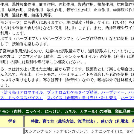
進作用、温性興奮作用、健胃作用、強壮作用、殺菌作用、抗菌作用、抗痙攣作
作用、駆風作用、腐食作用、殺虫作用、殺寄生虫作用、止血作用、歯痛緩和作
痙作用、通経作用、鎮痛作用等。
ナモンリーフ）にも香りはありますが、主に樹皮（桂皮、ケイヒ、けいひ）を
香り付けや果物の香り付けなどに使用（利用）します。また、西洋料理やワイ
（利用）します。
、ポプリ（ハーブポプリ）やハーブクラフト（ハーブ作品作り）などに使用（
として、接触香を楽しみます。
な子宮刺激作用があるので、妊娠中は摂取量を守り、過剰摂取をしないように
妊婦の方は、アロマオイル（精油、エッセンシャルオイル）の使用（利用）は
（利用）の際には医師や専門家にご相談ください。。
たる、水はけのよい肥えた土地に苗から育てます。観葉樹として楽しむ場合は
さん入れて、赤玉土、ピートモス、バーミキュライトを混合したものを使用（
たっぷり水遣りをします。寒さは苦手（熱帯性）なので、暖地以外では鉢植え
しょう。
り・計り売りアロマオイル
、
プラナロム社ケモタイプ精油
、
ハーブティー
、
ハ
クス、ミックススパイス）
、
スパイス（香辛料）量り売り・計り売り
、
ハーブ
ナモン（肉桂、ニッケイ、にっけい、カネル、カネール）の種類、類似品種
学名
特徴、育て方（栽培方法、管理方法）、使い方（利用法、
カシアシナモン（シナモンカッシア、シナニッケイ）は、セイ