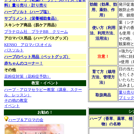
効能（効果、効
発汗促
料）量り売り・計り売り
用、薬効、作
敗防止
ハーブソルト（ハーブ塩）
用）
用、鎮
サプリメント（栄養補助食品）
葉（シ
スキンケア商品（肌ケア用品）
使い方（利用
菓子の
プラナロム社 プラナBB クリーム
法、利用方法、
も使用
アロマバス用品（ハーブバスグッズ）
活用法）
その他
観葉樹
KENSO アロマバスオイル
バスソルト
○強力
注意！
○特に
ハーブのペット用品（ペットグッズ）
○使用
赤ちゃんのコーナー！
日の当
その他
育て方（栽培
をたく
花粉症対策（花粉症予防）
方法、管理方
いたら
法）
教室・イベント
込みま
ハーブ・アロマセラピー教室（講座、スクー
量り売
ル、レッスン）
取扱商品
ブミッ
その他の教室
イベント
シ
お勧め！
ハーブ（香草、薬草、植
ハーブ＆アロマの会
物）の名称