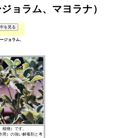
ージョラム、マヨラナ）
ージョラム、
、植物）です。
作用）の強い解毒剤と考