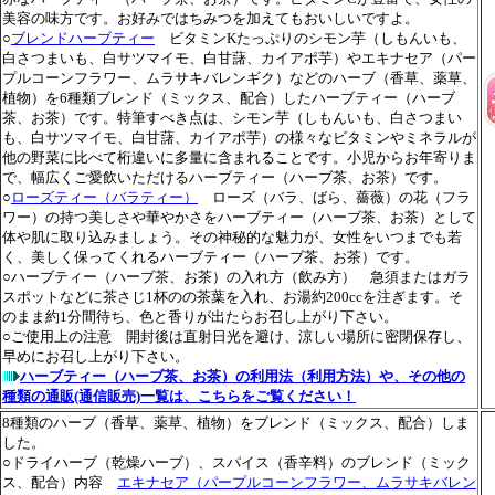
美容の味方です。お好みではちみつを加えてもおいしいですよ。
○
ブレンドハーブティー
ビタミンKたっぷりのシモン芋（しもんいも、
白さつまいも、白サツマイモ、白甘藷、カイアポ芋）やエキナセア（パー
プルコーンフラワー、ムラサキバレンギク）などのハーブ（香草、薬草、
植物）を6種類ブレンド（ミックス、配合）したハーブティー（ハーブ
茶、お茶）です。特筆すべき点は、シモン芋（しもんいも、白さつまい
も、白サツマイモ、白甘藷、カイアポ芋）の様々なビタミンやミネラルが
他の野菜に比べて桁違いに多量に含まれることです。小児からお年寄りま
で、幅広くご愛飲いただけるハーブティー（ハーブ茶、お茶）です。
○
ローズティー（バラティー）
ローズ（バラ、ばら、薔薇）の花（フラ
ワー）の持つ美しさや華やかさをハーブティー（ハーブ茶、お茶）として
体や肌に取り込みましょう。その神秘的な魅力が、女性をいつまでも若
く、美しく保ってくれるハーブティー（ハーブ茶、お茶）です。
○ハーブティー（ハーブ茶、お茶）の入れ方（飲み方） 急須またはガラ
スポットなどに茶さじ1杯のの茶葉を入れ、お湯約200ccを注ぎます。そ
のまま約1分間待ち、色と香りが出たらお召し上がり下さい。
○ご使用上の注意 開封後は直射日光を避け、涼しい場所に密閉保存し、
早めにお召し上がり下さい。
ハーブティー（ハーブ茶、お茶）の利用法（利用方法）や、その他の
種類の通販(通信販売)一覧は、こちらをご覧ください！
8種類のハーブ（香草、薬草、植物）をブレンド（ミックス、配合）しま
した。
○ドライハーブ（乾燥ハーブ）、スパイス（香辛料）のブレンド（ミック
ス、配合）内容
エキナセア（パープルコーンフラワー、ムラサキバレン