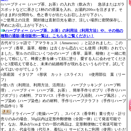
○ハーブティー（ハーブ茶、お茶）の入れ方（飲み方） 急須またはガラ
スポットなどに茶さじ1杯のの茶葉を入れ、お湯約200ccを注ぎます。そ
のまま約1分間待ち、色と香りが出たらお召し上がり下さい。
○ご使用上の注意 開封後は直射日光を避け、涼しい場所に密閉保存し、
早めにお召し上がり下さい。
ハーブティー（ハーブ茶、お茶）の利用法（利用方法）や、その他の
種類の通販(通信販売)一覧は、こちらをご覧ください！
古代ギリシャ語で「アマラキュス（Amaracus）」と記されました。この
ハーブ（香草、薬草、植物）は古くから恋占いにも使用（利用）されてい
ました。聖ルカの日にいくつかのハーブ（香草、薬草、植物）と一緒に乾
かして粉にして、蜂蜜と酢を練って顔に塗り、愛する人に会わせてくださ
いと3度唱えて寝ると、未来の結婚相手が現れるというものです。試して
みてはいかがでしょう？
○原産国 イタリア ○形状 カット（スライス） ○使用部位 葉（リー
フ）
○使い方（利用法、利用方法、活用法） ハーブクッキング（ハーブ料
理）、ハーブティー（ハーブ茶、お茶）、簡単手作りポプリ（手作りハー
ブポプリ）の材料、アロマバス（手作りハーブ入浴剤、ハーブ風呂）、ハ
ーブ染め（ハーブ染色）めの材料、手作りハーブクラフト（手作りハーブ
作品作り）等
ドライハーブ（乾燥ハーブ）、スパイス（香辛料）量り売り・計り
売りのみの場合、50g以内は定形外郵便物（全国一律）にて発送可能で
す。なお、厚みが1cmまでの一部の商品は、定形郵便物にて発送可能で
す。また、代金引換（代引き、着払い）サービスもご利用（使用）いただ