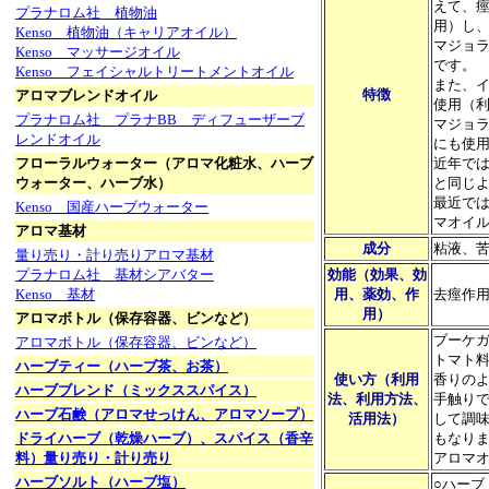
えて、
プラナロム社 植物油
用）し
Kenso 植物油（キャリアオイル）
マジョ
Kenso マッサージオイル
です。
Kenso フェイシャルトリートメントオイル
また、
特徴
アロマブレンドオイル
使用（
プラナロム社 プラナBB ディフューザーブ
マジョ
レンドオイル
にも使
フローラルウォーター（アロマ化粧水、ハーブ
近年で
ウォーター、ハーブ水）
と同じ
最近で
Kenso 国産ハーブウォーター
マオイ
アロマ基材
成分
粘液、
量り売り・計り売りアロマ基材
プラナロム社 基材シアバター
効能（効果、効
Kenso 基材
用、薬効、作
去痙作
用）
アロマボトル（保存容器、ビンなど）
ブーケ
アロマボトル（保存容器、ビンなど）
トマト
ハーブティー（ハーブ茶、お茶）
使い方（利用
香りの
ハーブブレンド（ミックススパイス）
法、利用方法、
手触り
ハーブ石鹸（アロマせっけん、アロマソープ）
活用法）
して調
ドライハーブ（乾燥ハーブ）、スパイス（香辛
もなり
料）量り売り・計り売り
アロマ
ハーブソルト（ハーブ塩）
○ハー