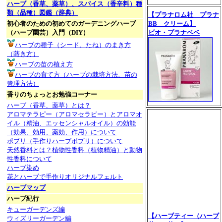
ハーブ（香草、薬草）、スパイス（香辛料）種
類（品種）図鑑（辞典）
【プラナロム社 プラナ
初心者のための初めてのガーデニングハーブ
BB クリーム】
（ハーブ園芸）入門（DIY）
ビオ・プラナベベ
ハーブの種子（シード、たね）のまき方
（蒔き方）
ハーブの苗の植え方
ハーブの育て方（ハーブの栽培方法、苗の
管理方法）
香りのちょっとお勉強コーナー
ハーブ（香草、薬草）とは？
アロマテラピー（アロマセラピー）とアロマオ
イル（精油、エッセンシャルオイル）の効能
（効果、効用、薬効、作用）について
ポプリ（手作りハーブポプリ）について
天然香料とは？植物性香料（植物精油）と動物
性香料について
ハーブ染め
花とハーブで手作りオリジナルフェルト
ハーブマップ
ハーブ紀行
キューガーデンズ編
【ハーブティー（ハーブ
ウィズリーガーデン編