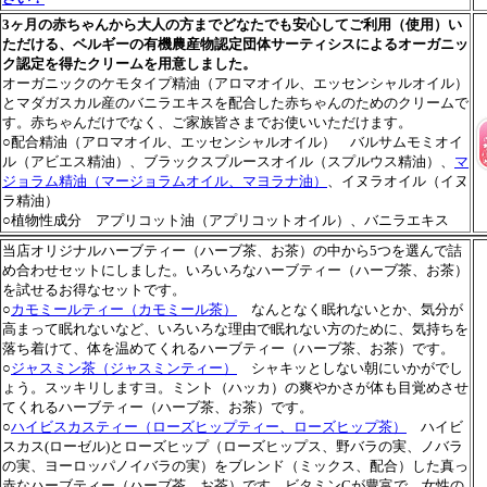
3ヶ月の赤ちゃんから大人の方までどなたでも安心してご利用（使用）い
ただける、ベルギーの有機農産物認定団体サーティシスによるオーガニッ
ク認定を得たクリームを用意しました。
オーガニックのケモタイプ精油（アロマオイル、エッセンシャルオイル）
とマダガスカル産のバニラエキスを配合した赤ちゃんのためのクリームで
す。赤ちゃんだけでなく、ご家族皆さまでお使いいただけます。
○配合精油（アロマオイル、エッセンシャルオイル） バルサムモミオイ
ル（アビエス精油）、ブラックスプルースオイル（スプルウス精油）、
マ
ジョラム精油（マージョラムオイル、マヨラナ油）
、イヌラオイル（イヌ
ラ精油）
○植物性成分 アプリコット油（アプリコットオイル）、バニラエキス
当店オリジナルハーブティー（ハーブ茶、お茶）の中から5つを選んで詰
め合わせセットにしました。いろいろなハーブティー（ハーブ茶、お茶）
を試せるお得なセットです。
○
カモミールティー（カモミール茶）
なんとなく眠れないとか、気分が
高まって眠れないなど、いろいろな理由で眠れない方のために、気持ちを
落ち着けて、体を温めてくれるハーブティー（ハーブ茶、お茶）です。
○
ジャスミン茶（ジャスミンティー）
シャキッとしない朝にいかがでし
ょう。スッキリしますヨ。ミント（ハッカ）の爽やかさが体も目覚めさせ
てくれるハーブティー（ハーブ茶、お茶）です。
○
ハイビスカスティー（ローズヒップティー、ローズヒップ茶）
ハイビ
スカス(ローゼル)とローズヒップ（ローズヒップス、野バラの実、ノバラ
の実、ヨーロッパノイバラの実）をブレンド（ミックス、配合）した真っ
赤なハーブティー（ハーブ茶、お茶）です。ビタミンCが豊富で、女性の