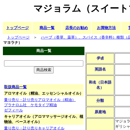
マジョラム（スイート
トップページ
商品一覧
店長のお勧め
お買物方法
トップページ
＞
ハーブ（香草、薬草）、スパイス（香辛料）種類（
マヨラナ）
商品一覧
学名
英語名
和名（日本語
取扱商品一覧
名）
アロマオイル（精油、エッセンシャルオイル）
量り売り・計り売りアロマオイル（精油）
分類
プラナロム社 ケモタイプ精油
ゼフィール
原産地
キャリアオイル（アロママッサージオイル、植
マジョ
物油、ベースオイル）
ギリシ
量り売り・計り売りキャリアオイル