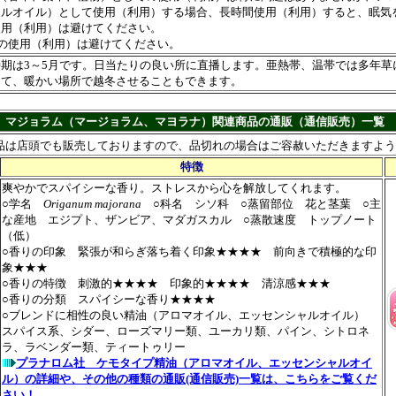
ャルオイル）として使用（利用）する場合、長時間使用（利用）すると、眠気
使用（利用）は避けてください。
の使用（利用）は避けてください。
時期は3～5月です。日当たりの良い所に直播します。亜熱帯、温帯では多年草
して、暖かい場所で越冬させることもできます。
マジョラム（マージョラム、マヨラナ）関連商品の通販（通信販売）一覧
品は店頭でも販売しておりますので、品切れの場合はご容赦いただきますよう
特徴
爽やかでスパイシーな香り。ストレスから心を解放してくれます。
○学名
Origanum majorana
○科名 シソ科 ○蒸留部位 花と茎葉 ○主
な産地 エジプト、ザンビア、マダガスカル ○蒸散速度 トップノート
（低）
○香りの印象 緊張が和らぎ落ち着く印象★★★★ 前向きで積極的な印
象★★★
○香りの特徴 刺激的★★★★ 印象的★★★★ 清涼感★★★
○香りの分類 スパイシーな香り★★★★
○ブレンドに相性の良い精油（アロマオイル、エッセンシャルオイル）
スパイス系、シダー、ローズマリー類、ユーカリ類、パイン、シトロネ
ラ、ラベンダー類、ティートゥリー
プラナロム社 ケモタイプ精油（アロマオイル、エッセンシャルオイ
ル）の詳細や、その他の種類の通販(通信販売)一覧は、こちらをご覧くだ
さい！