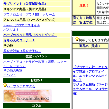
センシ
サプリメント（栄養補助食品）
注意！
転前の
スキンケア商品（肌ケア用品）
○妊娠中
プラナロム社 プラナBB クリーム
育て方（栽培方
種まき
アロマバス用品（ハーブバスグッズ）
法、管理方法）
植えに
Kenso アロマバスオイル
バスソルト
ハーブのペット用品（ペットグッズ）
掲載しております商
赤ちゃんのコーナー！
その他
商品名
（別名）
花粉症対策（花粉症予防）
教室・イベント
ハーブ・アロマセラピー教室（講座、スクー
ル、レッスン）
【プラナロム社 ケモタ
その他の教室
イプ精油（アロマオイ
イベント
ル、エッセンシャルオイ
お勧め！
ル）】
マジョラム精油（マージ
ハーブ＆アロマの会
ョラムオイル、マヨラナ
油）
コラム