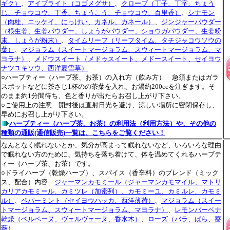
ギク）
、
アイブライト（コゴメグサ）
、
クローブ（丁子、丁字、ちょう
じ、チョウコウ、丁香、ちょうこう、チョウコウ、百里香）
、
シナモン
（肉桂、ニッケイ、にっけい、カネル、カネール）
、
ジンジャーパウダー
（根生姜、生姜パウダー、しょうがパウダー、ショウガパウダー、生姜粉
末、しょうが粉末）
、
タイムリーフ（リーフタイム、タチジャコウソウの
葉）
、
マジョラム（スイートマージョラム、スウィートマージョラム、マ
ヨラナ）
、
メドウスイート（メドゥスイート、メドースイート、セイヨウ
ナツユキソウ、西洋夏雪草）
○ハーブティー（ハーブ茶、お茶）の入れ方（飲み方） 急須またはガラ
スポットなどに茶さじ1杯のの茶葉を入れ、お湯約200ccを注ぎます。そ
のまま約1分間待ち、色と香りが出たらお召し上がり下さい。
○ご使用上の注意 開封後は直射日光を避け、涼しい場所に密閉保存し、
早めにお召し上がり下さい。
ハーブティー（ハーブ茶、お茶）の利用法（利用方法）や、その他の
種類の通販(通信販売)一覧は、こちらをご覧ください！
なんとなく眠れないとか、気分が高まって眠れないなど、いろいろな理由
で眠れない方のために、気持ちを落ち着けて、体を温めてくれるハーブテ
ィー（ハーブ茶、お茶）です。
○ドライハーブ（乾燥ハーブ）、スパイス（香辛料）のブレンド（ミック
ス、配合）内容
ジャーマンカモミール（ジャーマンカモマイル、マトリ
カリアカモミール、カミツレ（加密列）、カモミーユ、カミルレ、カモミ
ル）
、
ペパーミント（セイヨウハッカ、西洋薄荷）
、
マジョラム（スイー
トマージョラム、スウィートマージョラム、マヨラナ）
、
レモンバーベナ
乾燥（ベルベーヌ、ヴェルヴェーヌ、香水木）
、
ローズ（バラ、ばら、薔
薇）