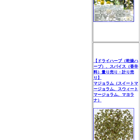
【ドライハーブ（乾燥ハ
ーブ）、スパイス（香辛
料）量り売り・計り売
り】
マジョラム（スイートマ
ージョラム、スウィート
マージョラム、マヨラ
ナ）