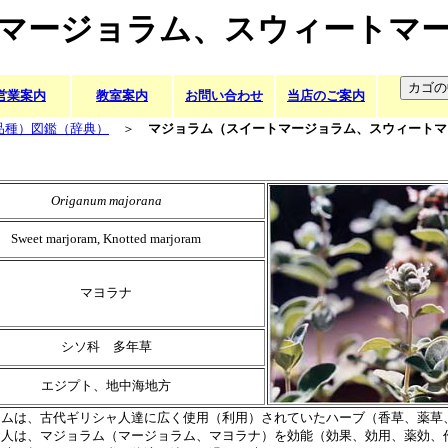
マージョラム、スウィートマ
営業案内
教室案内
お問い合わせ
当店のご案内
品種）図鑑（辞典）
＞
マジョラム（スイートマージョラム、スウィートマ
Origanum majorana
Sweet marjoram, Knotted marjoram
マヨラナ
シソ科 多年草
エジプト、地中海地方
ラムは、古代ギリシャ人達に広く使用（利用）されていたハーブ（香草、薬草
ャ人は、マジョラム（マージョラム、マヨラナ）を効能（効果、効用、薬効、