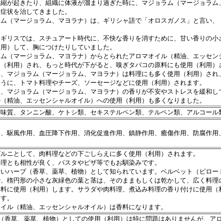
痙縮が起きたり、組織に体液が溜まり過ぎた時に、マジョラム（マージョラム
、症状を治してきました。
ラム（マージョラム、マヨラナ）は、ギリシャ語で「オロスガノス」と言い、
イギリスでは、スチュアート時代に、不快な香りを消すために、甘い香りの小
利用）して、胸につけたりしていました。
ラム（マージョラム、マヨラナ）からとられたアロマオイル（精油、エッセン
用（利用）され、もっと時代が下がると、嗅ぎタバコの原料にも使用（利用）
は、マジョラム（マージョラム、マヨラナ）は料理にも多く使用（利用）され
ように、トマト料理やチーズ、ソーセージなどに使用（利用）されます。
は、マジョラム（マージョラム、マヨラナ）の香りが不安やストレスを緩和し
ル（精油、エッセンシャルオイル）への使用（利用）も多くなりました。
苦味質、タンニン酸、ケトシ類、セキステルペン類、テルペン類、アルコール
用、駆風作用、血圧降下作用、消化促進作用、鎮静作用、癒傷作用、防腐作用
ガルニとして、肉料理などの下ごしらえに多く使用（利用）されます。
料理とも相性が良く、パスタやピザ等でもお馴染みです。
よいハーブ（香草、薬草、植物）として知られています。ベルベット（ビロー
で、楕円形の小さな灰緑色の葉と茎は、そのままもしくは乾かして、広く料理
味料に使用（利用）します。サラダや肉料理、煮込み料理の香り付けに使用（
ます。
オイル（精油、エッセンシャルオイル）は香料になります。
ブ（香草、薬草、植物）としての使用（利用）は特に問題はありませんが、ア