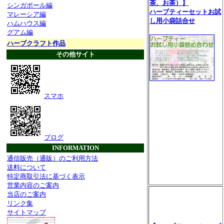
茶、お茶）】
シンガポール編
ハーブティーセットお試
マレーシア編
し用小袋詰合せ
ハムハウス編
グアム編
ハーブクラフト作品
その他サイト
スマホ
ブログ
INFORMATION
通信販売（通販）のご利用方法
送料について
特定商取引法に基づく表示
営業内容のご案内
当店のご案内
リンク集
サイトマップ