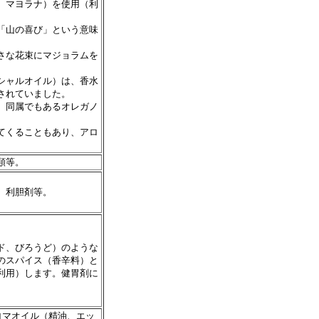
、マヨラナ）を使用（利
「山の喜び」という意味
さな花束にマジョラムを
シャルオイル）は、香水
されていました。
、同属でもあるオレガノ
てくることもあり、アロ
類等。
、利胆剤等。
ド、びろうど）のような
のスパイス（香辛料）と
利用）します。健胃剤に
ロマオイル（精油、エッ