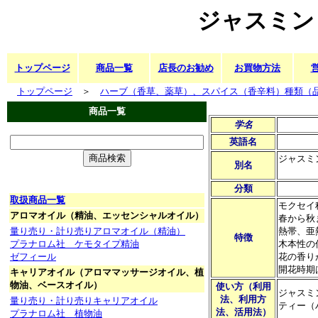
ジャスミン
トップページ
商品一覧
店長のお勧め
お買物方法
トップページ
＞
ハーブ（香草、薬草）、スパイス（香辛料）種類（
商品一覧
学名
英語名
ジャスミ
別名
分類
取扱商品一覧
モクセイ
アロマオイル（精油、エッセンシャルオイル）
春から秋
量り売り・計り売りアロマオイル（精油）
熱帯、亜
特徴
プラナロム社 ケモタイプ精油
木本性の
ゼフィール
花の香り
開花時期
キャリアオイル（アロママッサージオイル、植
物油、ベースオイル）
使い方（利用
ジャスミ
法、利用方
量り売り・計り売りキャリアオイル
ティー（
法、活用法）
プラナロム社 植物油