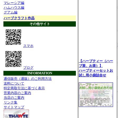
マレーシア編
ハムハウス編
グアム編
ハーブクラフト作品
その他サイト
スマホ
【ハーブティー（ハー
ブ茶、お茶）】
ブログ
ハーブティーセットお
INFORMATION
試し用小袋詰合せ
通信販売（通販）のご利用方法
送料について
特定商取引法に基づく表示
営業内容のご案内
当店のご案内
リンク集
サイトマップ