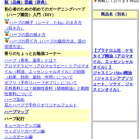
掲載しております商品
類（品種）図鑑（辞典）
初心者のための初めてのガーデニングハーブ
商品名（別名）
（ハーブ園芸）入門（DIY）
ハーブの種子（シード、たね）のまき方
（蒔き方）
ハーブの苗の植え方
ハーブの育て方（ハーブの栽培方法、苗の
管理方法）
【プラナロム社 ケモ
香りのちょっとお勉強コーナー
タイプ精油（アロマオ
ハーブ（香草、薬草）とは？
イル、エッセンシャル
アロマテラピー（アロマセラピー）とアロマオ
オイル）】
イル（精油、エッセンシャルオイル）の効能
ジャスミン (Abs.)精油
（効果、効用、薬効、作用）について
（ジャスミンアブソリ
ポプリ（手作りハーブポプリ）について
ュート、ソケイ、ジャ
天然香料とは？植物性香料（植物精油）と動物
スミンオイル）
性香料について
ハーブ染め
花とハーブで手作りオリジナルフェルト
ハーブマップ
ハーブ紀行
キューガーデンズ編
ウィズリーガーデン編
シンガポール編