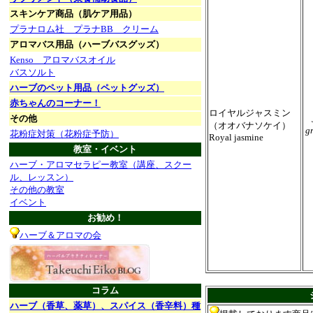
スキンケア商品（肌ケア用品）
プラナロム社 プラナBB クリーム
アロマバス用品（ハーブバスグッズ）
Kenso アロマバスオイル
バスソルト
ハーブのペット用品（ペットグッズ）
赤ちゃんのコーナー！
ロイヤルジャスミン
その他
（オオバナソケイ）
g
花粉症対策（花粉症予防）
Royal jasmine
教室・イベント
ハーブ・アロマセラピー教室（講座、スクー
ル、レッスン）
その他の教室
イベント
お勧め！
ハーブ＆アロマの会
コラム
ハーブ（香草、薬草）、スパイス（香辛料）種