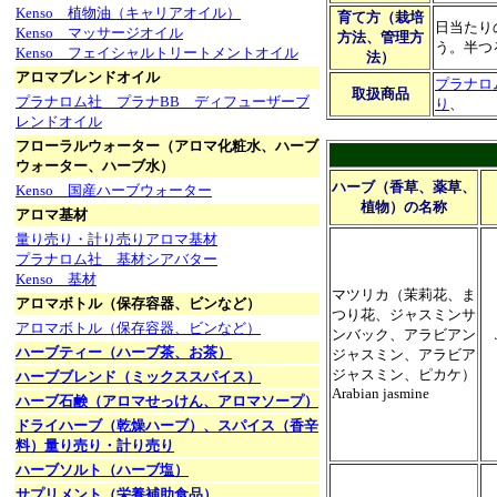
Kenso 植物油（キャリアオイル）
育て方（栽培
日当たり
Kenso マッサージオイル
方法、管理方
う。半つ
Kenso フェイシャルトリートメントオイル
法）
アロマブレンドオイル
プラナロ
取扱商品
プラナロム社 プラナBB ディフューザーブ
り
、
レンドオイル
フローラルウォーター（アロマ化粧水、ハーブ
ウォーター、ハーブ水）
ハーブ（香草、薬草、
Kenso 国産ハーブウォーター
植物）の名称
アロマ基材
量り売り・計り売りアロマ基材
プラナロム社 基材シアバター
Kenso 基材
マツリカ（茉莉花、ま
アロマボトル（保存容器、ビンなど）
つり花、ジャスミンサ
アロマボトル（保存容器、ビンなど）
ンバック、アラビアン
ハーブティー（ハーブ茶、お茶）
ジャスミン、アラビア
ジャスミン、ピカケ）
ハーブブレンド（ミックススパイス）
Arabian jasmine
ハーブ石鹸（アロマせっけん、アロマソープ）
ドライハーブ（乾燥ハーブ）、スパイス（香辛
料）量り売り・計り売り
ハーブソルト（ハーブ塩）
サプリメント（栄養補助食品）