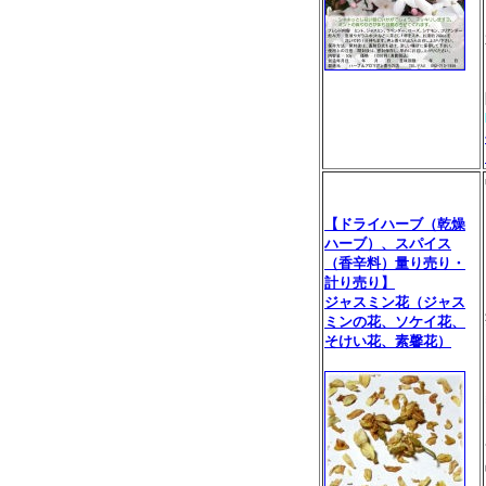
【ドライハーブ（乾燥
ハーブ）、スパイス
（香辛料）量り売り・
計り売り】
ジャスミン花（ジャス
ミンの花、ソケイ花、
そけい花、素馨花）