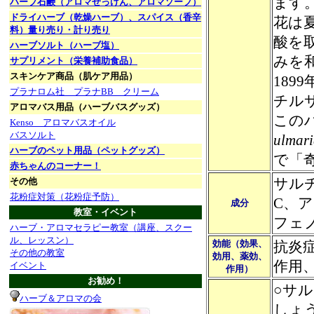
ます
ハーブ石鹸（アロマせっけん、アロマソープ）
ドライハーブ（乾燥ハーブ）、スパイス（香辛
花は
料）量り売り・計り売り
酸を
ハーブソルト（ハーブ塩）
みを
サプリメント（栄養補助食品）
スキンケア商品（肌ケア用品）
18
プラナロム社 プラナBB クリーム
チル
アロマバス用品（ハーブバスグッズ）
この
Kenso アロマバスオイル
バスソルト
ulm
ハーブのペット用品（ペットグッズ）
で「
赤ちゃんのコーナー！
サル
その他
花粉症対策（花粉症予防）
C、
成分
教室・イベント
フェ
ハーブ・アロマセラピー教室（講座、スクー
ル、レッスン）
効能（効果、
抗炎
その他の教室
効用、薬効、
作用
イベント
作用）
お勧め！
○サ
ハーブ＆アロマの会
しょ