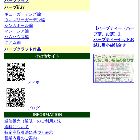
ハーブマップ
ハーブ紀行
キューガーデンズ編
ウィズリーガーデン編
シンガポール編
【ハーブティー（ハー
マレーシア編
ブ茶、お茶）】
ハムハウス編
ハーブティーセットお
グアム編
試し用小袋詰合せ
ハーブクラフト作品
その他サイト
スマホ
ブログ
INFORMATION
通信販売（通販）のご利用方法
送料について
特定商取引法に基づく表示
営業内容のご案内