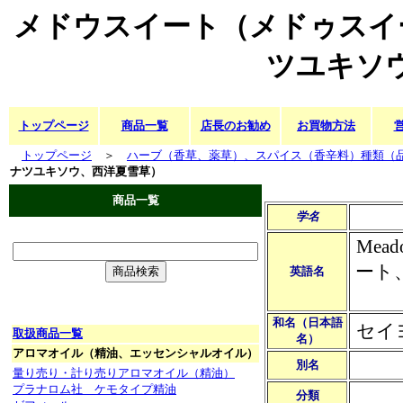
メドウスイート（メドゥスイ
ツユキソ
トップページ
商品一覧
店長のお勧め
お買物方法
トップページ
＞
ハーブ（香草、薬草）、スパイス（香辛料）種類（
ナツユキソウ、西洋夏雪草）
商品一覧
学名
Mea
ート
英語名
和名（日本語
セイ
取扱商品一覧
名）
アロマオイル（精油、エッセンシャルオイル）
別名
量り売り・計り売りアロマオイル（精油）
プラナロム社 ケモタイプ精油
分類