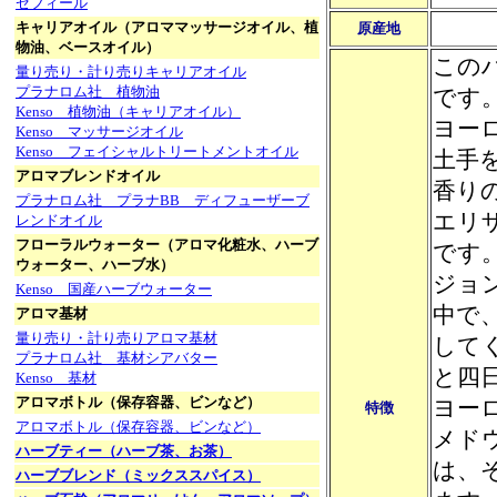
ゼフィール
キャリアオイル（アロママッサージオイル、植
原産地
物油、ベースオイル）
この
量り売り・計り売りキャリアオイル
プラナロム社 植物油
です
Kenso 植物油（キャリアオイル）
ヨー
Kenso マッサージオイル
Kenso フェイシャルトリートメントオイル
土手
アロマブレンドオイル
香り
プラナロム社 プラナBB ディフューザーブ
エリ
レンドオイル
フローラルウォーター（アロマ化粧水、ハーブ
です
ウォーター、ハーブ水）
ジョ
Kenso 国産ハーブウォーター
中で
アロマ基材
量り売り・計り売りアロマ基材
して
プラナロム社 基材シアバター
と四
Kenso 基材
アロマボトル（保存容器、ビンなど）
ヨー
特徴
アロマボトル（保存容器、ビンなど）
メド
ハーブティー（ハーブ茶、お茶）
は、
ハーブブレンド（ミックススパイス）