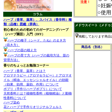
注意！
○妊
○使
コラム
ハーブ（香草、薬草）、スパイス（香辛料）種
類（品種）図鑑（辞典）
メドウスイート（メドゥ
初心者のための初めてのガーデニングハーブ
（ハーブ園芸）入門（DIY）
掲載しております商品
ハーブの種子（シード、たね）のまき方
（蒔き方）
商品名（別名）
ハーブの苗の植え方
ハーブの育て方（ハーブの栽培方法、苗の
管理方法）
香りのちょっとお勉強コーナー
ハーブ（香草、薬草）とは？
アロマテラピー（アロマセラピー）とアロマオ
イル（精油、エッセンシャルオイル）の効能
（効果、効用、薬効、作用）について
ポプリ（手作りハーブポプリ）について
天然香料とは？植物性香料（植物精油）と動物
性香料について
ハーブ染め
花とハーブで手作りオリジナルフェルト