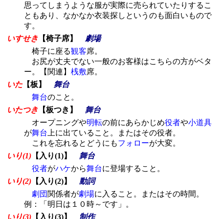
思ってしまうような服が実際に売られていたりするこ
ともあり、なかなか衣装探しというのも面白いもので
す。
いすせき
【椅子席】
劇場
椅子に座る
観客
席。
お尻が丈夫でない一般のお客様はこちらの方がベタ
ー。【関連】
桟敷
席。
いた
【板】
舞台
舞台
のこと。
いたつき
【板つき】
舞台
オープニングや
明転
の前にあらかじめ
役者
や
小道具
が
舞台
上に出ていること。またはその役者。
これを忘れるとどうにも
フォロー
が大変。
いり(1)
【入り(1)】
舞台
役者
が
ハケ
から
舞台
に登場すること。
いり(2)
【入り(2)】
動詞
劇団
関係者が
劇場
に入ること。またはその時間。
例：「明日は１０時～です」。
いり(3)
【入り(3)】
制作