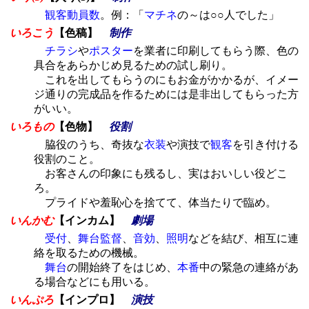
観客動員数
。例：「
マチネ
の～は○○人でした」
いろこう
【色稿】
制作
チラシ
や
ポスター
を業者に印刷してもらう際、色の
具合をあらかじめ見るための試し刷り。
これを出してもらうのにもお金がかかるが、イメー
ジ通りの完成品を作るためには是非出してもらった方
がいい。
いろもの
【色物】
役割
脇役のうち、奇抜な
衣装
や演技で
観客
を引き付ける
役割のこと。
お客さんの印象にも残るし、実はおいしい役どこ
ろ。
プライドや羞恥心を捨てて、体当たりで臨め。
いんかむ
【インカム】
劇場
受付
、
舞台監督
、
音効
、
照明
などを結び、相互に連
絡を取るための機械。
舞台
の開始終了をはじめ、
本番
中の緊急の連絡があ
る場合などにも用いる。
いんぷろ
【インプロ】
演技