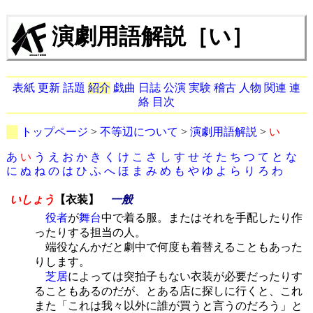
演劇用語解説［い］
表紙
更新
話題
紹介
戯曲
日誌
公演
実験
稽古
人物
関連
連
絡
目次
トップページ
>
不等辺について
>
演劇用語解説
>
い
あ
い
う
え
お
か
き
く
け
こ
さ
し
す
せ
そ
た
ち
つ
て
と
な
に
ぬ
ね
の
は
ひ
ふ
へ
ほ
ま
み
め
も
や
ゆ
よ
ら
り
ろ
わ
いしょう
【衣装】
一般
役者
が
舞台
中で着る服。またはそれを手配したり作
ったりする担当の人。
端役なんかだと劇中で何度も着替えることもあった
りします。
芝居
によっては突拍子もない衣装が必要だったりす
ることもあるのだが、とある店に探しに行くと、これ
また「これは我々以外に誰が買うと言うのだろう」と