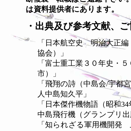
は資料提供者にあります。
・出典及び参考文献、ご
「日本航空史 明治大正編
協会）」
「富士重工業３０年史・５
市）」
「飛翔の詩（中島会/宇都
人中島知久平」
「日本傑作機物語（昭和3
中島飛行機（グランプリ出
「知られざる軍用機開発 