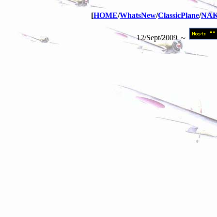
[
HOME
/
WhatsNew
/
ClassicPlane
/
NA
12/Sept/2009 ～