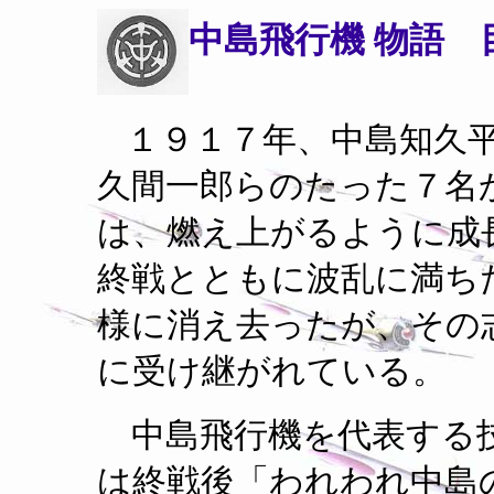
中島飛行機 物語 
１９１７年、中島知久
久間一郎らのたった７名
は、燃え上がるように成
終戦とともに波乱に満ち
様に消え去ったが、その
に受け継がれている。
中島飛行機を代表する
は終戦後「われわれ中島