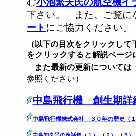
む
小池繁夫氏の航空機イ
下さい。 また、ご覧に
ート
にご協力ください
（以下の目次をクリックして
をクリックすると解説ペー
また最新の更新について
参照ください）
中島飛行機 創生期
中島飛行機株式会社 ３０年の歴史（
中島知久平の逸話集（１）
（２）
（３）