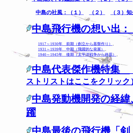
中島の社風：（１）
（２）
（３）知
中島飛行機の想い出：
1917～1930年 前期（創立から基盤作り）
、
1931～1939年 中期（飛躍的な発展）
、
1940～1945年 後期（太平洋戦争から終焉）
、
中島代表傑作機特集
ストリストはここをクリック
中島発動機開発の経緯
躍
中島最後の飛行機「剣