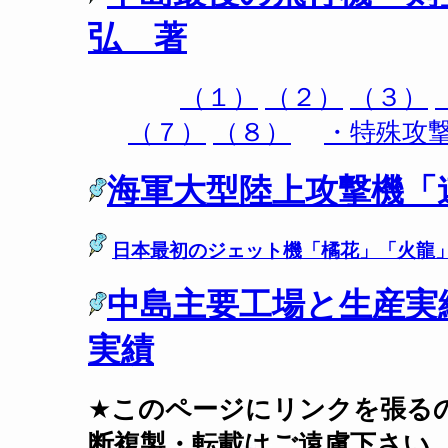
弘 著
（１）
（２）
（３）
（７）
（８）
・特殊攻
海軍大型陸上攻撃機「
日本最初のジェット機「橘花」
「火龍
中島主要工場と生産実
実績
★
このページにリンクを張る
断複製・転載はご遠慮下さい