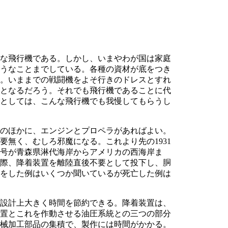
な飛行機である。しかし、いまやわが国は家庭
うなことまでしている。各種の資材が底をつき
。いままでの戦闘機をよそ行きのドレスとすれ
となるだろう。それでも飛行機であることに代
としては、こんな飛行機でも我慢してもらうし
のほかに、エンジンとプロペラがあればよい。
無く、むしろ邪魔になる。これより先の1931
ル号が青森県淋代海岸からアメリカの西海岸ま
際、降着装置を離陸直後不要として投下し、胴
をした例はいくつか聞いているが死亡した例は
設計上大きく時間を節約できる。降着装置は、
置とこれを作動させる油圧系統との三つの部分
械加工部品の集積で、製作には時間がかかる。