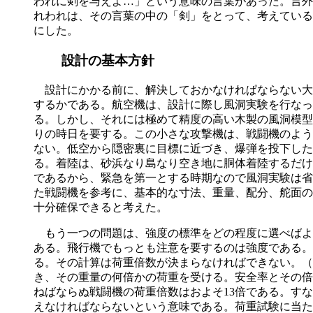
われに剣を与えよ…」という意味の言葉があった。言外
れわれは、その言葉の中の「剣」をとって、考えている
にした。
設計の基本方針
設計にかかる前に、解決しておかなけれぱならない大
するかである。航空機は、設計に際し風洞実験を行なっ
る。しかし、それには極めて精度の高い木製の風洞模型
りの時日を要する。この小さな攻撃機は、戦闘機のよう
ない。低空から隠密裏に目標に近づき、爆弾を投下した
る。着陸は、砂浜なり島なり空き地に胴体着陸するだけ
であるから、緊急を第一とする時期なので風洞実験は省
た戦闘機を参考に、基本的な寸法、重量、配分、舵面の
十分確保できると考えた。
もう一つの問題は、強度の標準をどの程度に選べばよ
ある。飛行機でもっとも注意を要するのは強度である。
る。その計算は荷重倍数が決まらなければできない。（
き、その重量の何倍かの荷重を受ける。安全率とその倍
ねばならぬ戦闘機の荷重倍数はおよそ13倍である。すな
えなければならないという意味である。荷重試験に当た