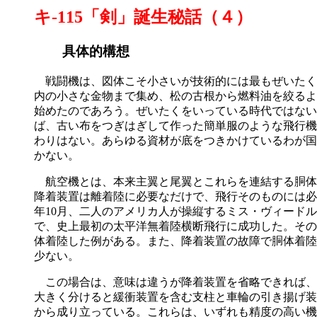
キ-115「剣」誕生秘話（４）
具体的構想
戦闘機は、図体こそ小さいが技術的には最もぜいたく
内の小さな金物まで集め、松の古根から燃料油を絞るよ
始めたのであろう。ぜいたくをいっている時代ではない
ば、古い布をつぎはぎして作った簡単服のような飛行機
わりはない。あらゆる資材が底をつきかけているわが国
かない。
航空機とは、本来主翼と尾翼とこれらを連結する胴体
降着装置は離着陸に必要なだけで、飛行そのものには必要
年10月、二人のアメリカ人が操縦するミス・ヴィード
で、史上最初の太平洋無着陸横断飛行に成功した。その
体着陸した例がある。また、降着装置の故障で胴体着陸
少ない。
この場合は、意味は違うが降着装置を省略できれば、
大きく分けると緩衝装置を含む支柱と車輪の引き揚げ装
から成り立っている。これらは、いずれも精度の高い機