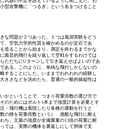
に武器の不足を訴えているように聞こえた。わ
小型攻撃機に「つるぎ」という名をつけること
きな問題が２つあった。１つは風洞実験をどう
て、空気力学的性質を確かめるのが定石であ
を造ることから始まり、測定を終わるまでかな
に曲芸的飛行を繰り返して空戦をするわけでは
らただちにUターンして引き返えせばよいのであ
である。このように、単純な飛行しかしないの
略することにした。いままでわれわれの経験し
大きさなどを決めたら、普通の一般的操縦性は
いかということで、つまり荷重倍数の選び方で
そのためにはボルト1本まで強度計算を必要とす
注・飛行機は着陸したり各種の運動を行うと
数の積を荷重倍数という） 過酷な飛行に耐え
わち、主翼の強度が全備重量の13倍の荷重に耐
っては、実際の機体を裏返しにして胴体で支