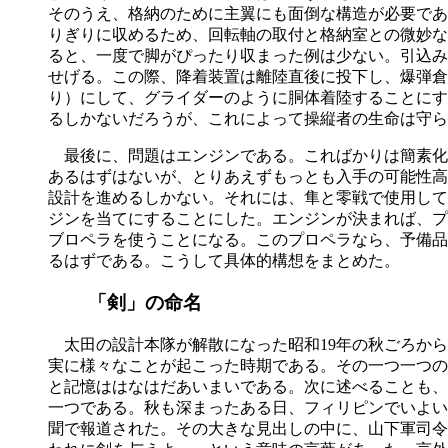
そのうえ、格納のために主翼にも面倒な構造が必要であ
りぎりに収めるため、回転軸の取付と格納室との微妙な
ると、一度で脚がぴったり収まった例は少ない。引込み
せげる。この際、降着装置は離陸直後に投下し、爆弾倉
り）にして、グライダーのように胴体着陸することにす
るしかないだろうが、これによって操縦者の生命は守ら
最後に、問題はエンジンである。こればかりは簡素化
あるはずはないが、とりあえずもっとも入手の可能性高
設計を進めるしかない。それには、隼と零戦で使用して
ジンを当てにすることにした。エンジンが決まれば、プ
ブロペラを使うことになる。このプロペラなら、予備品
るはずである。こうして具体的構想をまとめた。
「剣」の命名
太田の設計本隊が解散になった昭和19年の秋ごろから
実に様々なことが起こった時期である。その一つ一つの
と記憶ははなはだあいまいである。次に述べることも、
一つである。秋も深まったある日、フィリピンでいよい
聞で報道された。その大きな見出しの中に、山下軍司令