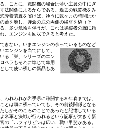
る。ことに、戦闘機の場合は薄い主翼の中にぎ
寸法関係によるからである。過去の戦闘機をみ
式降着装置を省けば、ゆうに数ヶ月の時間はか
の蓋を廃し、弾倉の底の両側の縁材を橇（そ
る。多少危険を伴うが、これは操縦者の腕に頼
れ、エンジンも回収できると考えた。
できない。いまエンジンの余っているもの
など
いエンジンを当てにして、
いる「栄」シリーズのエン
ロペラもそれに準じて隼用
として使い残しの新品もあ
、われわれが岩手県に疎開する20年春までは、
ことは頭に残っていても、その前後関係となる
たしかそのころのことであったと記憶している
よ米軍と決戦が行われるという記事が大きく新
官の「…フィリピンは広い、戦い甲斐がある。