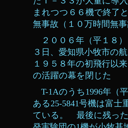
たＴ－３３が大量に導
まれつつ６６機で終了
無事故（１０万時間無事
２００６年（平１８）
３日、愛知県小牧市の航
１９５８年の初飛行以
の活躍の幕を閉じた
T-1Aのうち1996年（
ある25-5841号機は
ている。 最後に残っ
発実験団の1機が小牧基