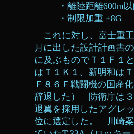
・離陸距離600m以
・制限加重 +8G
これに対し、富士重工
月に出した設計計画書
に及ぶものでＴ１Ｆ１
はＴ１Ｋ１、新明和は
Ｆ８６Ｆ戦闘機の国産
辞退した） 防衛庁は
退翼を採用したアグレ
位に選定した。 川崎
ていたT-33A（ロッキ