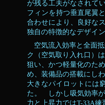
が残る工夫がなされて
フィンを持つ垂直尾翼
合わせにより、良好な
独自の特徴的なデザイ
空気流入効率と全面抵
ク（空気取り入れ口）
狙い、かつ軽量化のた
め、装備品の搭載にし
大きなパイロットには
た。 しかし吸気効率
力と上昇力ではT-33A