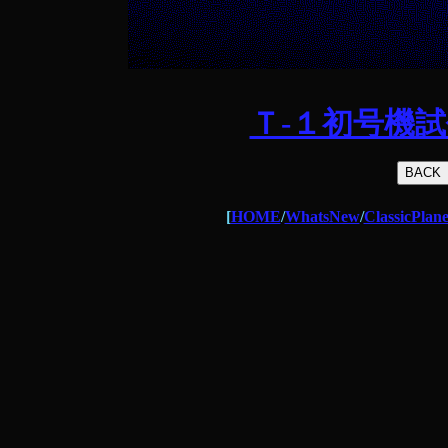
Ｔ-１初号機
[
HOME
/
WhatsNew
/
ClassicPlan