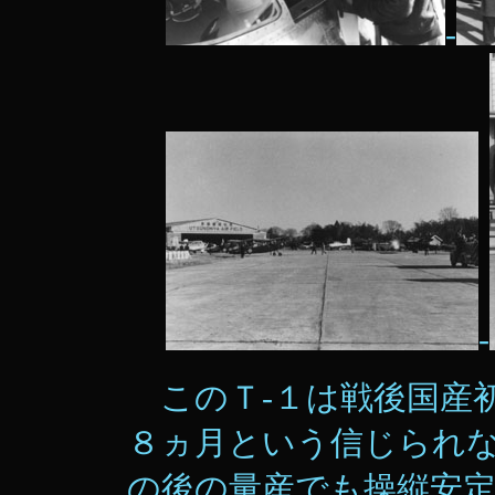
-
-
このＴ-１は戦後国産
８ヵ月という信じられ
の後の量産でも操縦安