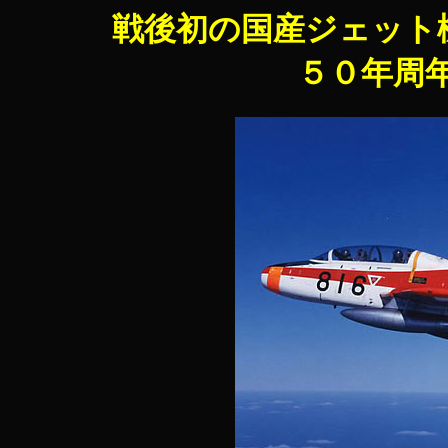
戦後初の国産ジェット機
５０年周