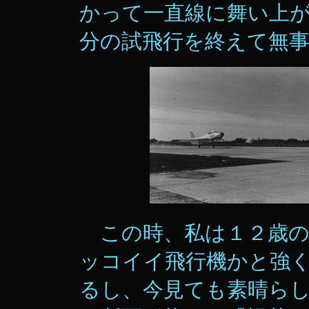
かって一直線に舞い上
分の試飛行を終えて無
この時、私は１２歳の
ッコイイ飛行機かと強
るし、今見ても素晴ら