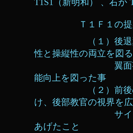
T1S1（新明和） 、右が 
Ｔ１Ｆ１の提案
（１）後退翼を採
性と操縦性の両立を図
翼面荷重を小
能向上を図った事
（２）前後の座席に
け、後部教官の視界を
サイドバイサ
あげたこと