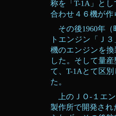
称を「T-1A」と
合わせ４６機が作
その後1960年（
トエンジン「Ｊ３」
機のエンジンを換装
した。そして量産型
て、T-1Aとて区
た。
上のＪＯ-１エン
製作所で開発され