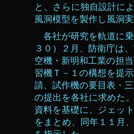
と、さらに独自設計に
風洞模型を製作し風洞
各社が研究を軌道に乗
３０）２月、防衛庁は、
空機・新明和工業の担
習機Ｔ－１の構想を提
請、試作機の要目表・三
の提出を各社に求めた
資料を基礎に、ジェッ
をまとめ、同年１１月、