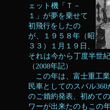
ェット機「Ｔ－
１」が夢を乗せて
初飛行をしたの
が、１９５８年（昭
３３）１月１９日、
それは今から丁度半世
（2008年記）
この年は、富士重工業（現 
民車としてのスバル36
のご婚約発表、初めて
ワーが出来たのもこの