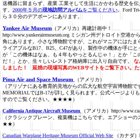
送機器に留まらず、産業 工業そして生活にかかわる歴史を
す。
2000年５月の
現地訪問アルバム
をご覧ください
。Ford
ら３０分のデアボーンにあります。
Yankee Air Museum
（アメリカ）再建計画中！
http://www.yankeeairmuseum.org ミシガン州デトロイ
角にあります。小さな博物館ですが、これがマニアにはたま
ライアブルなB17、B25、C47があり、製作中の機体が手
が「この機体はなぁ、も４年もやっとるんじゃ！」とか「こ
だ！」とか、生々しいレストア格納庫に出入り自由です。
な
しました！ 延焼の現場写真のWEBサイトをご覧下さい。ただ
Pima Air and Space Museum
（アメリカ）
（アリゾナにある教育的見地からの広大な航空宇宙博物館です。
MEMORIALではB-17が詳しく見られます。公式ページより
すのでご覧ください。
★★★★
）
California Antique Aircraft Museum
（アメリカ）http://www.caam.
（クラシックプレーン、複葉機はこちらです。エアショーの
★★）
Canadian Warplane Heritage Museum Official Web Site
（カナダ）http