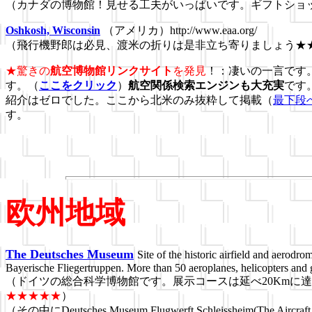
（カナダの博物館！見せる工夫がいっぱいです。ギフトショ
Oshkosh, Wisconsin
（アメリカ）http://www.eaa.org/
（飛行機野郎は必見、渡米の折りは是非立ち寄りましょう★
★驚きの
航空博物館リンクサイト
を発見
！：凄いの一言です
す。（
ここをクリック
）
航空関係検索エンジンも大充実
です
紹介はゼロでした。ここから北米のみ抜粋して掲載（
最下段
す。
欧州地域
The Deutsches Museum
Site of the historic airfield and aerod
Bayerische Fliegertruppen. More than 50 aeroplanes, helicopters and
（ドイツの総合科学博物館です。展示コースは延べ20Kmに達し
★★★★★
）
（その中にDeutsches Museum Flugwerft Schleissheim(T