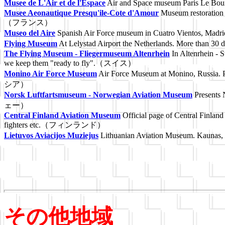
Musee de L'Air et de l'Espace
Air and Space museum Paris Le 
Musee Aeonautique Presqu'ile-Cote d'Amour
Museum restoration a
（フランス）
Museo del Aire
Spanish Air Force museum in Cuatro Vientos,
Flying Museum
At Lelystad Airport the Netherlands. More than 
The Flying Museum - Fliegermuseum Altenrhein
In Altenrhein - S
we keep them "ready to fly".（スイス）
Monino Air Force Museum
Air Force Museum at Monino, Russia. 
シア）
Norsk Luftfartsmuseum - Norwegian Aviation Museum
Presents 
ェー）
Central Finland Aviation Museum
Official page of Central Finlan
fighters etc.（フィンランド）
Lietuvos Aviacijos Muziejus
Lithuanian Aviation Museum. Kau
その他地域