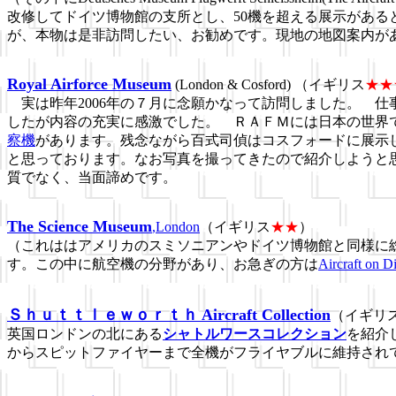
改修してドイツ博物館の支所とし、50機を超える展示がある
が、本物は是非訪問したい、お勧めです。現地の地図案内が
Royal Airforce Museum
(London & Cosford) （イギリス
★★
実は昨年2006年の７月に念願かなって訪問しました。 仕
したが内容の充実に感激でした。 ＲＡＦＭには日本の世界
察機
があります。残念ながら百式司偵はコスフォードに展示
と思っております。なお写真を撮ってきたので紹介しようと
質でなく、当面諦めです。
The Science Museum
,London
（イギリス
★★
）
（これははアメリカのスミソニアンやドイツ博物館と同様に
す。この中に航空機の分野があり、お急ぎの方は
Aircraft on D
Ｓｈｕｔｔｌｅｗｏｒｔｈ Aircraft Collection
（イギリ
英国ロンドンの北にある
シャトルワースコレクション
を紹介
からスピットファイヤーまで全機がフライヤブルに維持され