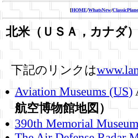
[
HOME
/
WhatsNew
/
ClassicPlan
北米（ＵＳＡ，カナダ
下記のリンクは
www.lan
Aviation Museums (US)
航空博物館地図）
390th Memorial Museu
The Air Defense Radar 