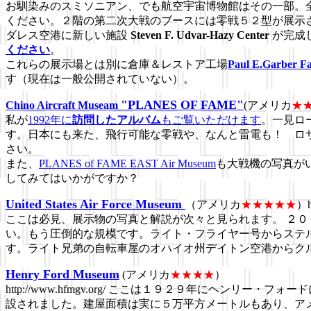
お馴染みのスミソニアン、でも航空宇宙博物館はその一部。
ください。２階の第二次大戦のブースには零戦５２型が展示され
ダレス空港に
新しい施設
Steven F. Udvar-Hazy Center
が完成
ください
。
これらの展示場とは別に倉庫＆レストア工場
Paul E.Garber Fac
す（現在は一般公開されていない）。
"PLANES OF FAME"
Chino Aircraft Museam
(アメリカ
★
私が
1992年に
訪問したアルバム
もご覧いただけます
。一見ロ
す。日本にも来た、飛行可能な零戦や、なんと雷電も！ ロ
さい。
また、
PLANES of FAME EAST Air Museum
も大戦機の写真が
してみてはいかがですか？
United States Air Force Museum
（アメリカ
★★★★★
）h
ここは必見、展示物の写真と解説が次々と見られます。 ２０
い。もう圧倒的な規模です。ライト・フライヤー号からステ
す。ライト兄弟の自転車屋のオハイオ州デイトン空港からク
Henry Ford Museum
(アメリカ
★★★★
）
http://www.hfmgv.org/ ここは１９２９年にヘンリ
設されました。建屋面積は実に５万平方メートルもあり、ア