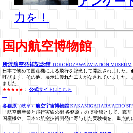
アンケー
力を！
国内航空博物館
所沢航空発祥記念館
TOKOROZAWA AVIATION MUSEUM
日本で初めて国産機による飛行を記念して開設されました。
呼びます。その他、展示に優れた工夫がなされていました。
ました！
★★★★★
：
公式サイト
はこちら
各務原
（岐阜）
航空宇宙博物館
KAKAMIGAHARA AERO SP
「航空機産業と飛行実験の街 各務原」の博物館として、戦
国産機や、日本の航空技術開発に寄与した実験機を、重点的