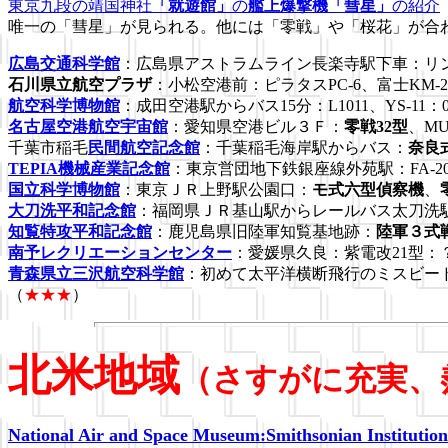
東京九段の靖国神社
「就遊館」
の
艦上爆撃機「彗星」
の紹介
唯一の「彗星」が見られる。他には「零戦」や「桜花」が合
広島交通科学館
：広島県アストラムライン長楽寺駅下車：リ
石川県立航空プラザ
：小松空港前：ピラタスPC-6、富士KM-2、F-1
航空科学博物館
：成田空港駅からバス15分：L1011、YS-11：047
名古屋空港航空宇宙館
：愛知県空港ビル３Ｆ：
零戦32型
、MU-
千葉市稲毛
民間航空記念館
：千葉稲毛海岸駅からバス：
奈良
TEPIA機械産業記念館
：東京営団地下鉄銀座線外苑駅：FA-200：0
国立科学博物館
：東京ＪＲ上野駅公園口：
モ式六型偵察機
、
大刀洗平和記念館
：福岡県ＪＲ基山駅からレールバス太刀洗
知覧特攻平和記念館
：鹿児島県旧陸軍知覧基地跡：
陸軍３式
南予レクリエーションセンター
：愛媛県久良：紫電改21型：
青森県立三沢航空科学館
：初めて太平洋横断飛行のミスビー
（
★★★
）
北米地域
（さすがに充実、
National Air and Space Museum:Smithsonian Institution