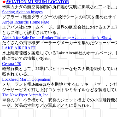
★
AVIATION MUSEUM LOCATOR
米国カナダの航空博物館の所在地が克明に掲載されている。
Soaring Aviation Images
ソアラー（軽量グライダー)の飛行シーンの写真を集めたサイ
Airbus Industrie Home Page
エアバス社のホームページ。世界の航空会社におけるエアエ
ともに詳しく説明されている。
Aircraft for Sale Dealer Broker Financing Aviation at the AirShow
たくさんの飛行機ディーラーやメーカーを集めたショーケー
LAKE AIRCRAFT
水上離着陸機を製造しているLake Aircraft社のホームペ
能についての情報がある。
Cessna 170
軽飛行機として、非常にポピュラーなセスナ機を紹介してい
載されている。
Lockhead Martin Corpoation
メリーランド州Bethesdaを本拠地とするロッキードマー
ジーサービスや打ち上げロケットやミサイルなどを製造して
The New Piper Aircraft, Inc.
単発のプロペラ機から、双発のジェット機までの小型飛行機を製造している
ージ。製品の性能などが写真とともに見られる。