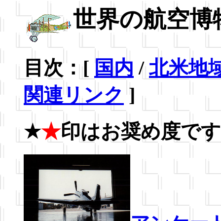
世界の航空博
目次：[
国内
/
北米地
関連リンク
]
★
印はお奨め度です
★