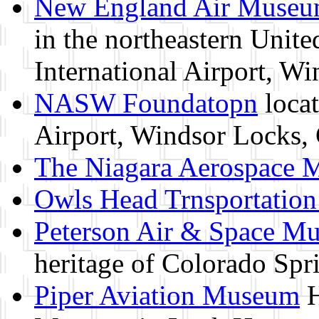
New England Air Muse
in the northeastern Unite
International Airport, W
NASW Foundatopn
locat
Airport, Windsor Locks, 
The Niagara Aerospace
Owls Head Trnsportatio
Peterson Air & Space M
heritage of Colorado Spr
Piper Aviation Museum
H