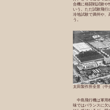
合機に格闘戦試験や
いう。ただ試験飛行
冷地試験で満州や、
う。
太田製作所全景（中
中島飛行機は軍用機
味ではバランスに欠い