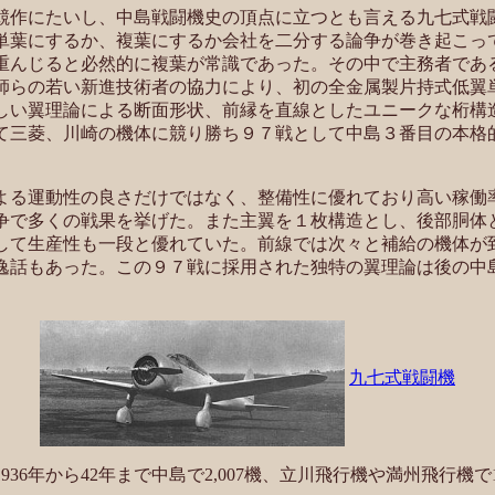
軍の競作にたいし、中島戦闘機史の頂点に立つとも言える九七式戦
単葉にするか、複葉にするか会社を二分する論争が巻き起こっ
重んじると必然的に複葉が常識であった。その中で主務者であ
師らの若い新進技術者の協力により、初の全金属製片持式低翼
しい翼理論による断面形状、前縁を直線としたユニークな桁構
て三菱、川崎の機体に競り勝ち９７戦として中島３番目の本格
る運動性の良さだけではなく、整備性に優れており高い稼働
争で多くの戦果を挙げた。また主翼を１枚構造とし、後部胴体
して生産性も一段と優れていた。前線では次々と補給の機体が
逸話もあった。この９７戦に採用された独特の翼理論は後の中
九七式戦闘機
36年から42年まで中島で2,007機、立川飛行機や満州飛行機で1,3