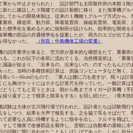
て軍から中止させられた） 設計部門も太田製作所の本館３階
に新たに建設した３階建ての設計新館に移り、また海軍機グル
動してからの開発体制は、従来の１機種１グループ方式から、
重量班、構造班、動力班、降着装置班、操縦装置班、電装班、
また標準化を進めるために統制班が設けられ、効率的な開発を
海軍機の部品の共通標準化を提案したが、両方のエゴが出て歩
るを得なかった。
（別頁：中島機体工場の変遷）
の試作要求が来ると、空力班が基本的な構想をたて、重量班
れる。これが以下の各班に流れてくる。当然構造班は、「重量
と議論が始まり、「出来るの、出来ないの」のすったもんだの
あった。当時の各種技術計算は、勿論コンピュータなど無く、
当長い5～60cmのもので、「軍人は腰に刀を差すが、我々は計
くにも胸ポケットには小さな計算尺を持っていた。一般計算は
だどうしてもと言うときは、朝から晩までタイガー計算機（手
を繰り返すことで積算と除算をする）を回し続けた。（青木技
試験は大体が立川飛行場で行われた。設計者たちは試験飛行
礼をしつつ、結果を大声で報告する。之を脇で耳をそばだて、
れて必要な人員に待機するように指令を出し、クルマを飛ばし
。そして徹夜で改修部品を製作し、翌朝には自動車の屋根に水
日の試験に間に合わせたこともしばしばであった。しかし自分