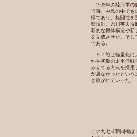
1935年の陸海
当時、中島の中でも
様であり、格闘性を
稔技師、糸川英夫技
新的な機体構造や新
を完成させた。そし
である。
９７戦は軽量化によ
件や初期の太平洋戦
み立てる方式を採用
が居なかったという
き継がれていった。
この九七式戦闘機は19