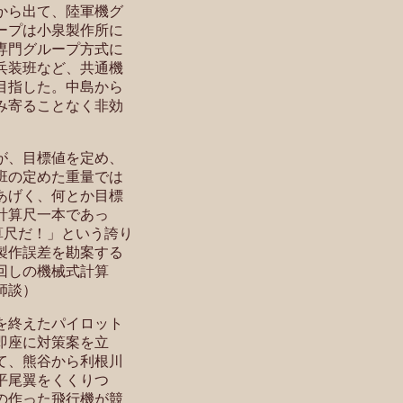
から出て、陸軍機グ
ープは小泉製作所に
専門グループ方式に
兵装班など、共通機
目指した。中島から
み寄ることなく非効
が、目標値を定め、
班の定めた重量では
あげく、何とか目標
計算尺一本であっ
算尺だ！」という誇り
製作誤差を勘案する
回しの機械式計算
師談）
を終えたパイロット
即座に対策案を立
て、熊谷から利根川
平尾翼をくくりつ
の作った飛行機が競