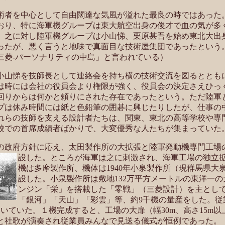
者を中心として自由闊達な気風が溢れた最良の時ではあった
おり、特に海軍機グループは東大航空出身の俊才で血の気が多
。之に対し陸軍機グループは小山悌、栗原甚吾を始め東北大出
ったが、悪く言うと地味で真面目な技術屋集団であったという
三菱-パーソナリティの中島」と言われている）
山悌を技師長として連絡会を持ち横の技術交流を図るととも
は時には会社の役員会より権限が強く、役員会の決定さえひっ
回りからは何かと頼りにされた存在であったという。ただ陸軍
プは休み時間には紙と色鉛筆の囲碁に興じたりしたが、仕事の
れらの技師を支える設計者たちは、関東、東北の高等学校や専
校での首席成績者ばかりで、大変優秀な人たちが集まっていた
増産の政府方針に応え、太田製作所の大拡張と陸軍発動機専門工場
設した。ところが海軍は之に刺激され、海軍工場の独立
機は多摩製作所、機体は1940年小泉製作所（現群馬県大
設した。小泉製作所は敷地132万平方メートルの東洋一
ンジン「栄」を搭載した「零戦」（三菱設計）を主とし
「銀河」「天山」「彩雲」等、約9千機の量産をした。従
いていた。１機完成すると、工場の大扉（幅30m、高さ15m
と社歌が演奏され従業員みんなで見送る儀式が恒例であった。