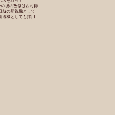
の名を取って
し、その後の改修は西村節
日航の新鋭機として
輸送機としても採用