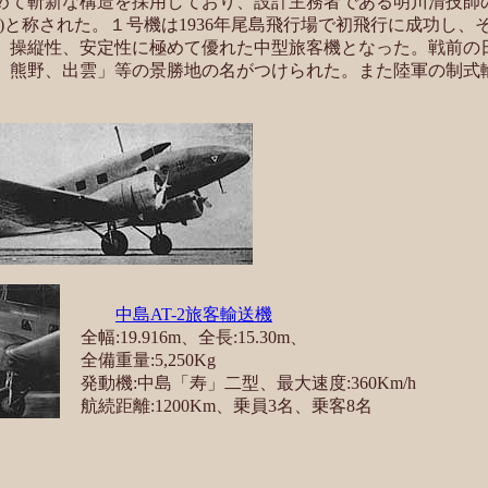
めて斬新な構造を採用しており、設計主務者である明川清技師
ransport)と称された。１号機は1936年尾島飛行場で初飛行に成功
、操縦性、安定性に極めて優れた中型旅客機となった。戦前の
、熊野、出雲」等の景勝地の名がつけられた。また陸軍の制式
中島AT-2旅客輸送機
全幅:19.916m、全長:15.30m、
全備重量:5,250Kg
発動機:中島「寿」二型、最大速度:360Km/h
航続距離:1200Km、乗員3名、乗客8名