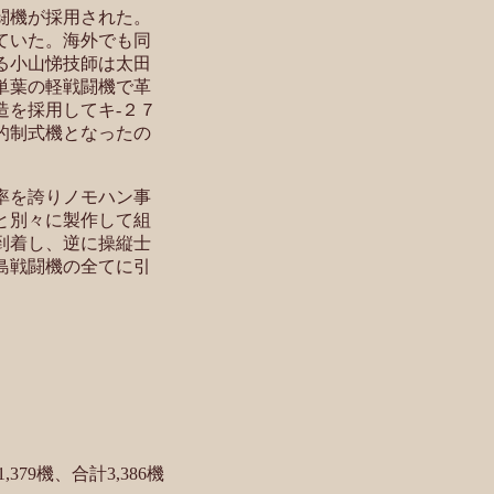
闘機が採用された。
ていた。海外でも同
る小山悌技師は太田
単葉の軽戦闘機で革
造を採用してキ-２７
的制式機となったの
率を誇りノモハン事
と別々に製作して組
到着し、逆に操縦士
島戦闘機の全てに引
79機、合計3,386機