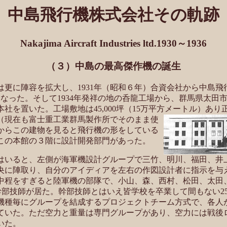
中島飛行機株式会社その軌跡
Nakajima Aircraft Industries ltd.1930～1936
（３）中島の最高傑作機の誕生
更に陣容を拡大し、1931年（昭和６年）合資会社から中島飛
となった。そして1934年発祥の地の呑龍工場から、群馬県太田
社を置いた。工場敷地は45,000坪（15万平方メートル）あ
（現在も富士重工業群馬製
作所でそのまま使
からこの建物を見ると飛行機の形をしている
この本館の３階に設計開発部門があった。
いると、左側が海軍機設計グループで三竹、明川、福田、井
央に陣取り、自分のアイディアを左右の作図設計者に指示を与
中程をすぎると陸軍機の部隊で、小山、森、西村、松田、太田
幹部技師が居た。幹部技師とはいえ皆学校を卒業して間もない25
機種毎にグループを結成するプロジェクトチーム方式で、各人
ていた。ただ空力と重量は専門グループがあり、空力には戦後
いた。