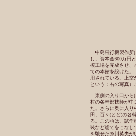
中島飛行機製作所は
し、資本金600万円
模工場を完成させ、本
ての本館を設けた。
用されている。上空
という：右の写真）
東側の入り口からは
村の各幹部技師が中
た。さらに奥に入り
田、百々(とど)の各
る。この頃は、試作
装など総てをこなし
を馳せた糸川英夫が