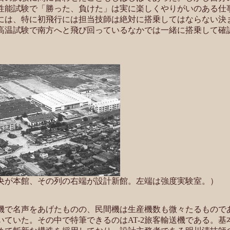
性能試験で「勝った、負けた」は実に楽しくやりがいのある仕
には、特に初飛行には担当技師は絶対に搭乗してはならない決
高温試験で南方へと飛び回っているなかでは一緒に搭乗して確
央が本館、その列の右端が設計新館。左端は強度実験室。）
で名声をあげたものの、民間機は生産機数も微々たるもので
ていた。その中で特筆できるのはAT-2旅客輸送機である。基本