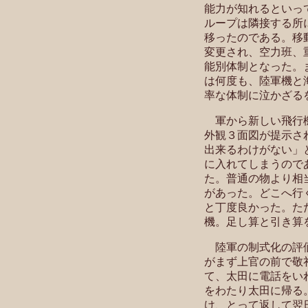
能力が知れるといっ
ループは隣接する所
移ったのである。移
変更され、空力班、
能別体制となった。
は何度も、陸軍機と
率な体制に泣かざ
軍から新しい飛行機
外観３面図が提示さ
出来るわけがない」
に入れてしまうので
た。普通の物より相
があった。どこへ行
と丁度良かった。た
機。足し算と引き算
陸軍の制式化の評価
がまず上官の前で敬
て、太田に電話をい
をわたり太田に帰る
け、とって返して翌