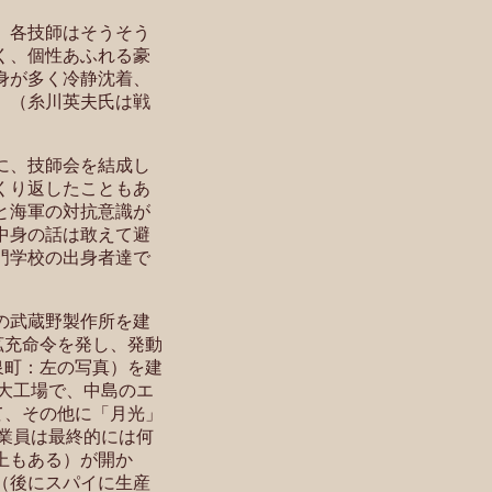
。各技師はそうそう
く、個性あふれる豪
身が多く冷静沈着、
。（糸川英夫氏は戦
に、技師会を結成し
くり返したこともあ
と海軍の対抗意識が
中身の話は敢えて避
門学校の出身者達で
。
の武蔵野製作所を建
拡充命令を
発し、発動
泉町：左の写真）を建
の大工場で、中島のエ
て、その他に「月光」
業員は最終的には何
以上もある）が開か
（後にスパイに生産