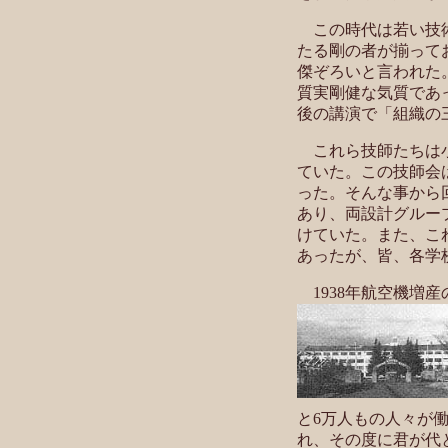
この時代は若い技術
たる剛の者が揃って
傑ぞろいと言われた
質実剛健な気質であ
後の講演で「組織の
これら技師たちは小
ていた。この技師会
った。そんな事から
あり、両設計グルー
けていた。また、こ
あったが、皆、各学
1938年航空機
と6万人もの人々が働
れ、その度に君が代