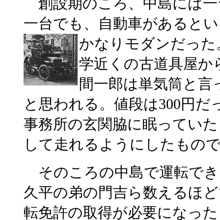
創設期のころ、中島には一
一台でも、自動車があるとい
かなり
モダンだった
学近くの古道具屋か
間一郎は単気筒と言
と思われる。値段は300円
事務所の玄関脇に眠っていた
して走れるようにしたもの
そのころの中島で運転でき
久平の弟の門吉ら数えるほどで
転免許の取得が必要になった