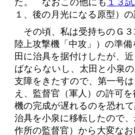
た。 なおこの他にも
１３試
１、後の月光になる原型）の
その頃、私は受持ちのＧ３3
陸上攻撃機「中攻」）の準備
田に治具を据付けしたが、近
ばならないし、太田と小泉の
支障をきたすので、第一号は
え、監督官（軍人）の許可を
機の完成が遅れるのを恐れて
治具を小泉に移転したので、
作所の監督官）から大変なお