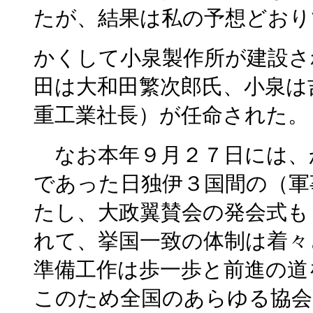
たが、結果は私の予想どおり
かくして小泉製作所が建設さ
田は大和田繁次郎氏、小泉は
重工業社長）が任命された。
なお本年９月２７日には、
であった日独伊３国間の（軍
たし、大政翼賛会の発会式も
れて、挙国一致の体制は着々
準備工作は歩一歩と前進の道
このため全国のあらゆる協会