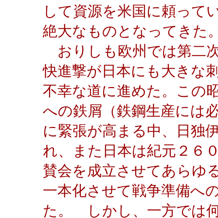
して資源を米国に頼って
絶大なものとなってきた
おりしも欧州では第二次
快進撃が日本にも大きな
不幸な道に進めた。この
への鉄屑（鉄鋼生産には
に緊張が高まる中、日独
れ、また日本は紀元２６
賛会を成立させてあらゆ
一本化させて戦争準備へ
た。 しかし、一方では