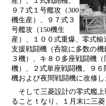
産）、１式戦闘機、
９７式１号艦攻（300
機生産）、９７式３
号艦攻（150機生
産）、１００式重爆、零式輸
支援戦闘機（呑龍に多数の機
３機）、キ８０多座戦闘機（
機）、２式単座戦闘機、９６
機および夜間戦闘機に改修し
そして三菱設計の零式艦上
ることｔなり、１月末に三菱