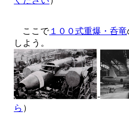
ください
）
ここで
１００式重爆・呑竜
しよう。
-
ら
）