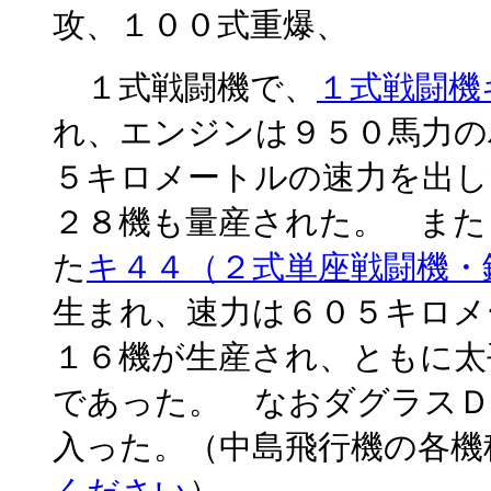
攻、１００式重爆、
１式戦闘機で、
１式戦闘機
れ、エンジンは９５０馬力の
５キロメートルの速力を出し
２８機も量産された。 また
た
キ４４（２式単座戦闘機・
生まれ、速力は６０５キロメ
１６機が生産され、ともに太
であった。 なおダグラスＤ
入った。（中島飛行機の各機