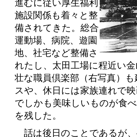
進むに従い厚生福利
施設関係も着々と整
備されてきた。総合
運動場、病院、遊園
地、社宅など整備さ
れたし、太田工場に程近い金
壮な職員倶楽部（右写真）も
スや、休日には家族連れで映
でしかも美味しいものが食べ
を残した。
話は後日のことであるが、