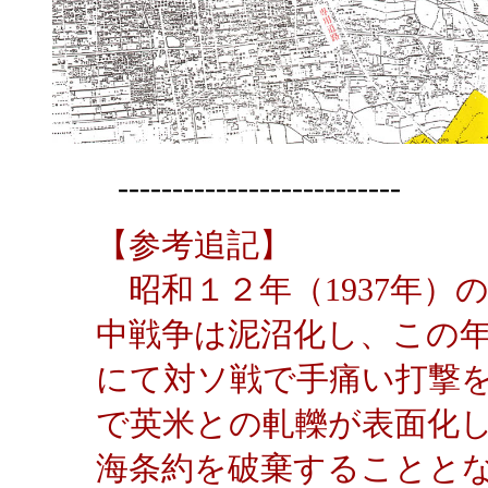
--------------------------
【参考追記】
昭和１２年（1937年）
中戦争は泥沼化し、この
にて対ソ戦で手痛い打撃
で英米との軋轢が表面化
海条約を破棄することと