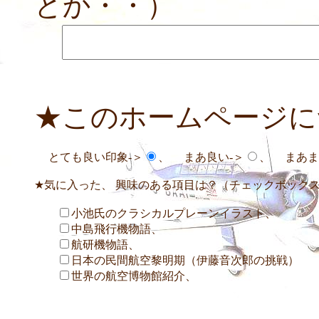
とか・・）
★このホームページに
とても良い印象-＞
、 まあ良い-＞
、 まあま
★気に入った、 興味のある項目は？（チェックボック
小池氏のクラシカルプレーンイラスト、
中島飛行機物語、
航研機物語、
日本の民間航空黎明期（伊藤音次郎の挑戦）
世界の航空博物館紹介、