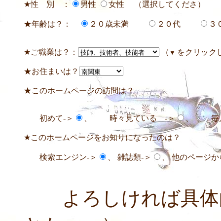
★性 別 ：
男性
女性 （選択してくださ）
★年齢は？：
２０歳未満
２０代
３
★ご職業は？：
（
をクリック
▼
★お住まいは？
★このホームページの訪問は？
初めて-＞
、 時々見ている -＞
、 毎月
★このホームページをお知りになったのは？
検索エンジン-＞
、 雑誌類-＞
、 他のページか
よろしければ具体的に