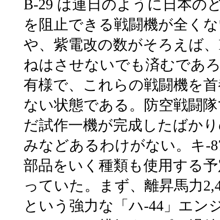
B-29 は連日のように日本
を阻止できる戦闘機が全くな
や、紫電改の数がそろえば、B
ねはさせないでも済むであ
有様で、これらの戦闘機を首
ない状態である。防空戦闘隊
だ試作一機が完成したばかりの
みなどあるわけがない。キ-
部
品をいく種類も使用する予
っていた。まず、離昇馬力2,4
という強力な「ハ-44」エン