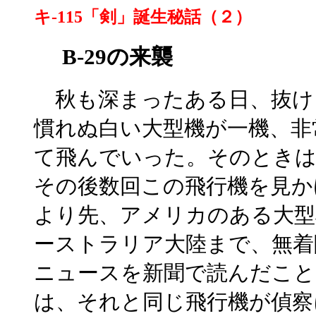
キ-115「剣」誕生秘話（２）
B-29の来襲
秋も深まったある日、抜け
慣れぬ白い大型機が一機、非
て飛んでいった。そのとき
その後数回この飛行機を見か
より先、アメリカのある大型
ーストラリア大陸まで、無着
ニュースを新聞で読んだこと
は、それと同じ飛行機が偵察