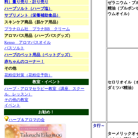
料）量り売り・計り売り
ゼラニウム・ブ
精油（ブルボン
ハーブソルト（ハーブ塩）
ウムオイル）
サプリメント（栄養補助食品）
スキンケア商品（肌ケア用品）
プラナロム社 プラナBB クリーム
アロマバス用品（ハーブバスグッズ）
Kenso アロマバスオイル
バスソルト
ハーブのペット用品（ペットグッズ）
赤ちゃんのコーナー！
その他
花粉症対策（花粉症予防）
教室・イベント
セロリオイル（
ダミツバ精油）
ハーブ・アロマセラピー教室（講座、スクー
ル、レッスン）
その他の教室
イベント
お勧め！
ハーブ＆アロマの会
タ行～
ターメリックオ