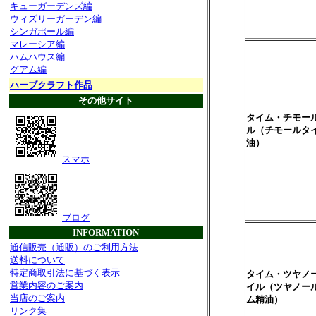
キューガーデンズ編
ウィズリーガーデン編
シンガポール編
マレーシア編
ハムハウス編
グアム編
ハーブクラフト作品
その他サイト
タイム・チモー
ル（チモールタ
油）
スマホ
ブログ
INFORMATION
通信販売（通販）のご利用方法
送料について
特定商取引法に基づく表示
タイム・ツヤノ
営業内容のご案内
イル（ツヤノー
当店のご案内
ム精油）
リンク集