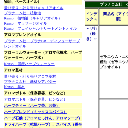
物油、ベースオイル）
プラナロム社 
量り売り・計り売りキャリアオイル
プラナロム社 植物油
インデ
商品名（アイ
Kenso 植物油（キャリアオイル）
ックス
順）
Kenso マッサージオイル
Kenso フェイシャルトリートメントオイル
～サ行
（続
アロマブレンドオイル
き）～
プラナロム社 プラナBB ディフューザーブ
レンドオイル
フローラルウォーター（アロマ化粧水、ハーブ
ゼラニウム・エ
ウォーター、ハーブ水）
精油（ゼラニウ
Kenso 国産ハーブウォーター
プトオイル）
アロマ基材
量り売り・計り売りアロマ基材
プラナロム社 基材シアバター
Kenso 基材
アロマボトル（保存容器、ビンなど）
アロマボトル（保存容器、ビンなど）
ハーブティー（ハーブ茶、お茶）
ハーブブレンド（ミックススパイス）
ハーブ石鹸（アロマせっけん、アロマソープ）
ドライハーブ（乾燥ハーブ）、スパイス（香辛