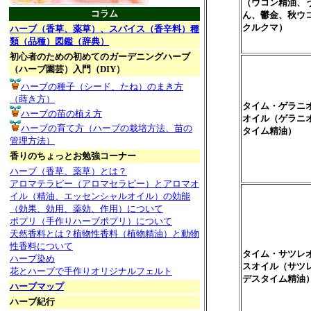
（ウコン精油、
コラム
ん、鬱金、秋ウ
クルクマ）
ハーブ（香草、薬草）、スパイス（香辛料）種
類（品種）図鑑（辞典）
初心者のための初めてのガーデニングハーブ
（ハーブ園芸）入門（DIY）
ハーブの種子（シード、たね）のまき方
（蒔き方）
タイム・ゲラニ
ハーブの苗の植え方
オイル（ゲラニ
ハーブの育て方（ハーブの栽培方法、苗の
タイム精油）
管理方法）
香りのちょっとお勉強コーナー
ハーブ（香草、薬草）とは？
アロマテラピー（アロマセラピー）とアロマオ
イル（精油、エッセンシャルオイル）の効能
（効果、効用、薬効、作用）について
ポプリ（手作りハーブポプリ）について
天然香料とは？植物性香料（植物精油）と動物
性香料について
タイム・サツレ
ハーブ染め
スオイル（サツ
花とハーブで手作りオリジナルフェルト
デスタイム精油
ハーブマップ
ハーブ紀行