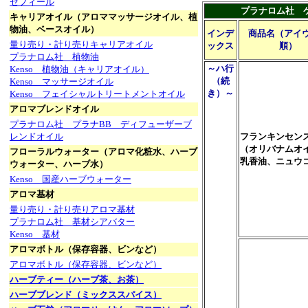
ゼフィール
プラナロム社 
キャリアオイル（アロママッサージオイル、植
物油、ベースオイル）
インデ
商品名（アイ
量り売り・計り売りキャリアオイル
ックス
順）
プラナロム社 植物油
～ハ行
Kenso 植物油（キャリアオイル）
（続
Kenso マッサージオイル
き）～
Kenso フェイシャルトリートメントオイル
アロマブレンドオイル
プラナロム社 プラナBB ディフューザーブ
レンドオイル
フランキンセン
（オリバナムオ
フローラルウォーター（アロマ化粧水、ハーブ
乳香油、ニュウ
ウォーター、ハーブ水）
Kenso 国産ハーブウォーター
アロマ基材
量り売り・計り売りアロマ基材
プラナロム社 基材シアバター
Kenso 基材
アロマボトル（保存容器、ビンなど）
アロマボトル（保存容器、ビンなど）
ハーブティー（ハーブ茶、お茶）
ハーブブレンド（ミックススパイス）