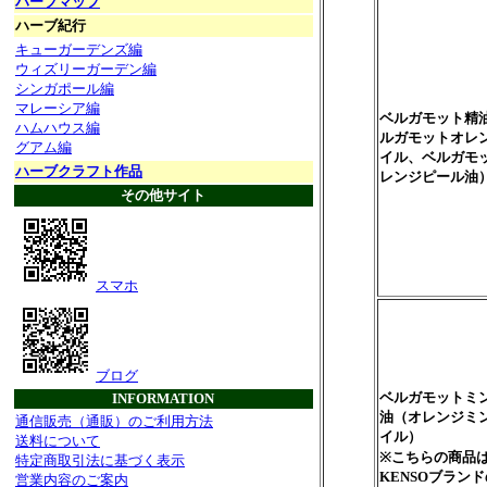
ハーブマップ
ハーブ紀行
キューガーデンズ編
ウィズリーガーデン編
シンガポール編
マレーシア編
ベルガモット精
ハムハウス編
ルガモットオレ
グアム編
イル、ベルガモ
ハーブクラフト作品
レンジピール油
その他サイト
スマホ
ブログ
ベルガモットミ
INFORMATION
油（オレンジミ
通信販売（通販）のご利用方法
イル）
送料について
※こちらの商品
特定商取引法に基づく表示
KENSOブラン
営業内容のご案内