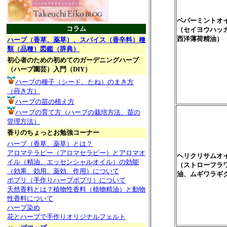
ペパーミントオ
コラム
（セイヨウハッ
西洋薄荷精油）
ハーブ（香草、薬草）、スパイス（香辛料）種
類（品種）図鑑（辞典）
初心者のための初めてのガーデニングハーブ
（ハーブ園芸）入門（DIY）
ハーブの種子（シード、たね）のまき方
（蒔き方）
ハーブの苗の植え方
ハーブの育て方（ハーブの栽培方法、苗の
管理方法）
香りのちょっとお勉強コーナー
ハーブ（香草、薬草）とは？
アロマテラピー（アロマセラピー）とアロマオ
ヘリクリサムオ
イル（精油、エッセンシャルオイル）の効能
（ストローフラ
（効果、効用、薬効、作用）について
油、ムギワラギ
ポプリ（手作りハーブポプリ）について
天然香料とは？植物性香料（植物精油）と動物
性香料について
ハーブ染め
花とハーブで手作りオリジナルフェルト