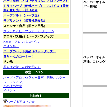
ハーブ石鹸（アロマせっけん、アロマソープ）
ベチバーオイル
ドライハーブ（乾燥ハーブ）、スパイス（香辛
バー精油）
料）量り売り・計り売り
ハーブソルト（ハーブ塩）
サプリメント（栄養補助食品）
スキンケア商品（肌ケア用品）
プラナロム社 プラナBB クリーム
アロマバス用品（ハーブバスグッズ）
Kenso アロマバスオイル
バスソルト
ハーブのペット用品（ペットグッズ）
赤ちゃんのコーナー！
ペッパーオイル
精油、コショウ
その他
花粉症対策（花粉症予防）
教室・イベント
ハーブ・アロマセラピー教室（講座、スクー
ル、レッスン）
その他の教室
イベント
お勧め！
ハーブ＆アロマの会