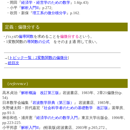
・岡田『
経済学・経営学のための数学
』1.6(p.43)
・小平『
解析入門II
』p.272;
・吹田・新保『
理工系の微分積分学
』p.162.
定義：偏微分する
f (x,y)
・
の
偏導関数
を求めることを
偏微分する
という。
・1変数関数の
導関数の公式
をそのまま適 用して良い。
→[
トピック一覧：2変数関数の偏微分
]
→
総目次
reference
（
）
高木貞治『
解析概論 改訂第三版
』岩波書店、1983年、2章21偏微分(p.
54).
日本数学会編集『
岩波数学辞典（第三版）
』 岩波書店、1985年。
矢野健太郎・田代嘉宏『
社会科学者のための基礎数学 改訂版
』裳華房、
pp.91-3.
神谷和也・浦井憲『
経済学のための数学入門
』東京大学出版会、1996年、
pp.223-225.
小平邦彦『
解析入門II
』 (軽装版)岩波書店、2003年 p.265;272.。