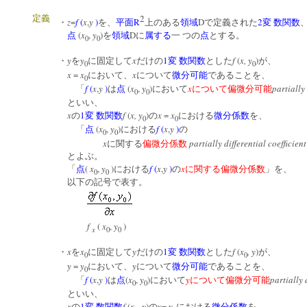
2
定義
z
=
f
(
x
,
y
)
R
D
2
・
を、
平面
上のある
領域
で定義された
変 数関数
(
x
,
y
)
D
点
を
領域
に
属する
一 つの
点
とする。
0
0
y
y
x
1
f
(
x, y
)
・
を
に固定して
だけの
変 数関数
とした
が、
0
0
x
=
x
x
において、
について
微分可能
であることを、
0
f
(
x
,
y
)
(
x
,
y
)
x
partially
「
は
点
において
について偏微分可能
0
0
といい、
x
1
f
(
x, y
)
x
=
x
の
変 数関数
の
における
微分係数
を、
0
0
(
x
,
y
)
f
(
x
,
y
)
「
点
における
の
0
0
x
partially differential coefficient
に関する
偏微分係数
とよぶ。
(
x
,
y
)
f
(
x
,
y
)
x
「
点
における
の
に関する偏微分係数
」を、
0
0
以下の記号で表す。
f
(
x
,
y
)
x
0
0
x
x
y
1
f
(
x
, y
)
・
を
に固定して
だけの
変 数関数
とした
が、
0
0
y
=
y
y
において、
について
微分可能
であることを、
0
f
(
x
,
y
)
(
x
,
y
)
y
partially 
「
は
点
において
について偏微分可能
0
0
といい、
x
1
f
(
x
, y
)
y
=
y
の
変 数関数
の
における
微分係数
を、