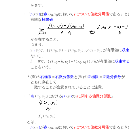
をさす。
f
(
x
,
y
)
(
x
,
y
)
y
・「
は
点
において
について偏微分可能
である」と
0
0
有限な
極限値
が存在すること、
つまり、
y
y
f
(
x
, y
)
f
(
x
, y
) }
(
y
y
)
→
で、{
－
／
－
が有限値に
収
0
0
0
0
0
ないし、
h
0
f
(
x
+
h, y
)
f
(
x
, y
) }
h
→
で、{
－
／
が有限値に
収束す
0
0
0
0
ことをいう。
＊(※)の
右極限
＝
右微分係数
と(※)の
左極限
＝
左微分係数
が
ともに存在して
一致することが含意されていることに注意。
(
x
,
y
)
f
(
x
,
y
)
y
・「
点
における
の
に関する偏微分係数
」
0
0
f
(
x
,
y
)
y
0
0
とは、
f
(
x
,
y
)
(
x
,
y
)
y
が
点
において
について偏微分可能
であるとき
0
0