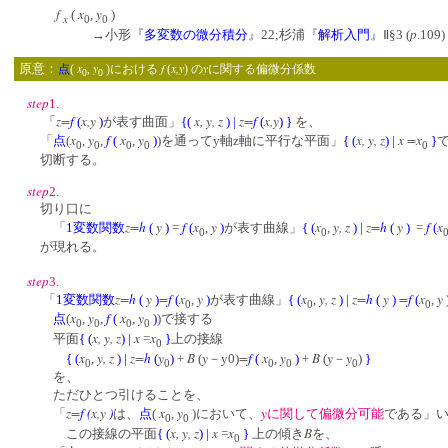
f
x
y
(
,
)
x
0
0
p
→小形『
多変数の微分積分
』22;杉浦『
解析入門
』Ⅱ§3 (
.109)
x
y
f
x,y
y
原意：
点
(
,
)における
(
) の
に関する偏微分係数
0
0
step
1.
z=
f
x,y
x, y, z
z=
f
x,y
「
(
)
が表す曲面」
{
(
)
|
(
)
}
を、
x
y
f
x
y
x, y, z
x =
x
「
点
(
,
,
(
,
)
)を通ってy軸z軸に平行な平面」
{
(
)
|
}
0
0
0
0
0
切断する。
step
2.
切り口に
z=
h
y
f
x
y
x
y, z
z=
h
y
f
x
「
1変数関数
(
)
=
(
,
)
が表す曲線」
{
(
,
)
|
(
)
=
(
0
0
が現れる。
step
3.
z=
h
y
=
f
x
y
x
y, z
z=
h
y
=
f
x
y
「
1変数関数
(
)
(
,
)
が表す曲線」
{
(
,
)
|
(
)
(
,
0
0
0
x
y
f
x
y
点
(
,
,
(
,
)
)で接する
0
0
0
0
x, y, z
x
x
平面
{
(
)
|
=
}
上の接線
0
x
y, z
z=
h
y
B
y
=
f
x
y
B
y
y
{
(
,
)
|
(
)
+
(
－y0)
(
,
)
+
(
－
)
}
0
0
0
0
0
を、
ただひとつ引けることを、
z=
f
(
x,y
)
x
y
y
「
は、
点
(
,
)において、
に関して偏微分可能
である」
0
0
x, y, z
x
x
B
この接線の平面
{
(
)
|
=
}
上の傾き
を、
0