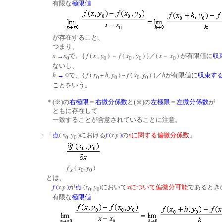
有限な
極限値
が存在すること、
つまり、
x
x
f
(
x , y
)
f
(
x
, y
) }
(
x
x
)
→
で、{
－
／
－
が有限値に
収
0
0
0
0
0
ないし、
h
0
f
(
x
+
h, y
)
f
(
x
, y
) }
h
→
で、{
－
／
が有限値に
収束す
0
0
0
0
ことをいう。
＊(※)の
右極限
＝
右微分係数
と(※)の
左極限
＝
左微分係数
が
ともに存在して
一致することが含意されていることに注意。
(
x
,
y
)
f
(
x
,
y
)
x
・「
点
における
の
に関する偏微分係数
」
0
0
f
(
x
,
y
)
x
0
0
とは、
f
(
x
,
y
)
(
x
,
y
)
x
が
点
において
について偏微分可能
であるとき
0
0
有限な
極限値