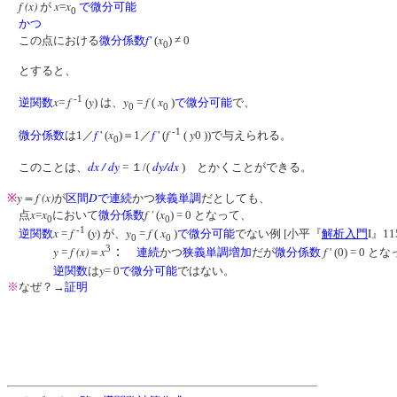
f (x)
x
x
が
=
で微分可能
0
かつ
f
'
x
この点における
微分係数
(
) ≠ 0
0
とすると、
-1
x
f
y
y
f
x
逆関数
=
(
) は、
=
(
)
で微分可能
で、
0
0
-1
f
x
f
f
y
微分係数
は1／
'
(
)＝1／
'
(
(
0 ))で与えられる。
0
dx / dy
dy/dx
このことは、
= １/(
) とかくことができる。
y = f (x)
D
※
が
区間
で連続
かつ
狭義単調
だとしても、
x
x
f '
x
点
=
において
微分係数
(
) = 0 となって、
0
0
-1
x
f
y
y
f
x
[
I
逆関数
=
(
) が、
=
(
)
で微分可能
でない例
小平『
解析入門
』
11
0
0
3
y
f (x)
x
：
f
=
＝
連続
かつ
狭義単調増加
だが
微分係数
' (0) = 0 
y
逆関数
は
= 0
で微分可能
ではない。
※
なぜ？→
証明