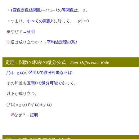
y=f (x)= k
・
1変数定数値関数
の
導関数
は、０。
k
k
・つまり、
すべての
実数
に対して、 (
)
’
=０
※
なぜ？→
証明
※
逆は成り立つか？→
平均値定理の系3
Sum-Difference Rule
定理：関数の和差の微分公式
f
x
g
x
D
(
)
、
(
)
が
区間
で微分可能
ならば
、
その和差も
区間Dで微分可能
であって、
以下が成り立つ。
f
x
g
x
f
x
g
x
(
(
) ±
(
) )
’
=
'
(
) ±
'
(
)
※
なぜ？→
証明