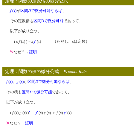
定理：関数の定数倍の微分公式
f
x
D
(
)
が
区間
で微分可能
ならば
、
その定数倍も
区間Dで微分可能
であって、
以下が成り立つ。
k f
x
k
f
x
k
(
(
) )
’
=
'
(
) （ただし、
は定数）
※
なぜ？→
証明
Product Rule
定理：関数の積の微分公式
f
x
g
x
D
(
)
、
(
)
が
区間
で微分可能
ならば
、
D
その積も
区間
で微分可能
であって、
以下が成り立つ。
f
x
g
x
f
x
g
x
f
x
g
x
(
(
)
(
) )
’
=
'
(
)
(
) ＋
(
)
'
(
)
※
なぜ？→
証明