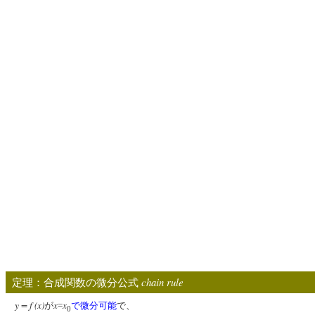
chain rule
定理：合成関数の微分公式
y = f (x)
x
x
が
=
で微分可能
で、
0