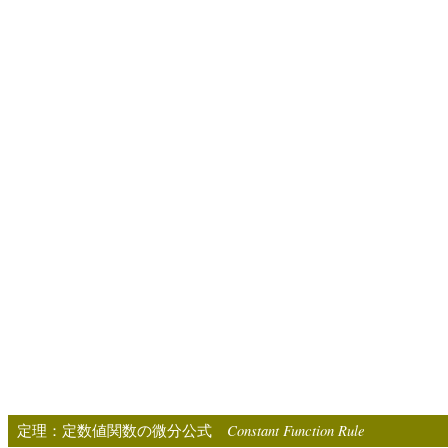
Constant Function Rule
定理：定数値関数の微分公式