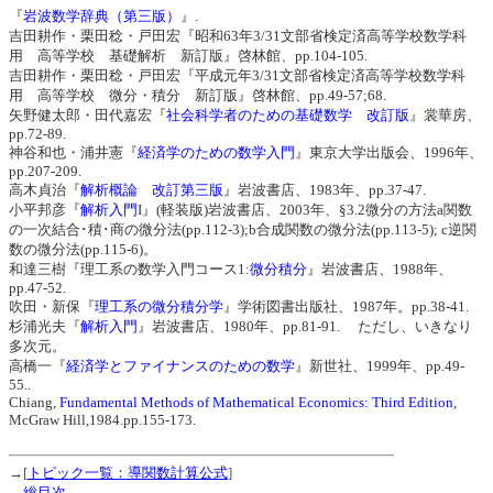
『
岩波数学辞典（第三版）
』.
吉田耕作・栗田稔・戸田宏『昭和63年3/31文部省検定済高等学校数学科
用 高等学校 基礎解析 新訂版』啓林館、pp.104-105.
吉田耕作・栗田稔・戸田宏『平成元年3/31文部省検定済高等学校数学科
用 高等学校 微分・積分 新訂版』啓林館、pp.49-57;68.
矢野健太郎・田代嘉宏『
社会科学者のための基礎数学 改訂版
』裳華房、
pp.72-89.
神谷和也・浦井憲『
経済学のための数学入門
』東京大学出版会、1996年、
pp.207-209.
高木貞治『
解析概論 改訂第三版
』岩波書店、1983年、pp.37-47.
小平邦彦『
解析入門
I』(軽装版)岩波書店、2003年、§3.2微分の方法a関数
の一次結合･積･商の微分法(pp.112-3);b合成関数の微分法(pp.113-5); c逆関
数の微分法(pp.115-6)。
和達三樹『理工系の数学入門コース1:
微分積分
』岩波書店、1988年、
pp.47-52.
吹田・新保『
理工系の微分積分学
』学術図書出版社、1987年。pp.38-41.
杉浦光夫『
解析入門
』岩波書店、1980年、pp.81-91. ただし、いきなり
多次元。
高橋一『
経済学とファイナンスのための数学
』新世社、1999年、pp.49-
55..
Chiang,
Fundamental Methods of Mathematical Economics: Third Edition
,
McGraw Hill,1984.pp.155-173.
→[
トピック一覧：導関数計算公式
]
→
総目次