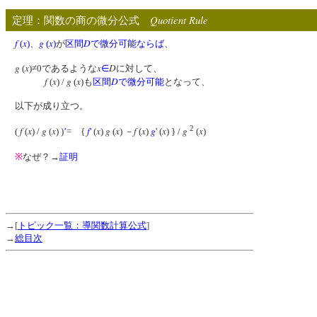
Quotient Rule
定理：関数の商の微分公式
f
x
g
x
D
(
)
、
(
)
が
区間
で微分可能
ならば
、
g
x
x
D
(
)≠0であるような
∈
に対して、
f
x
g
x
D
(
) /
(
)も
区間
で微分可能
となって、
以下が成り立つ。
2
f
x
g
x
f
x
g
x
f
x
g
x
g
x
(
(
) /
(
) )
’
= {
'
(
)
(
) －
(
)
'
(
) } /
(
)
※
なぜ？→
証明
→[
トピック一覧：導関数計算公式
]
→
総目次