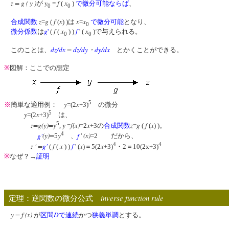
z = g ( y )
y
f
x
が
=
(
)
で微分可能
ならば
、
0
0
z
g
f
x
x
x
合成関数
=
(
(
) )は
=
で微分可能
となり、
0
g
f
x
f
x
微分係数
は
'
(
(
) )
' (
)で与えられる。
0
0
dz/dx
=
dz/dy
・
dy/dx
このことは、
とかくことができる。
※
図解：ここでの想定
5
y
x
※
簡単な適用例：
=(2
+3)
の微分
5
y
x
=(2
+3)
は、
5
z=g(y)=y
y
f(x)
x
z
g
f
x
,
=
=2
+3の
合成関数
=
(
(
) )。
4
g
'
(y)=
y
f
(x)
5
、
'
=2 だから、
4
4
z ' =
g
'
f
x
f
x
x
(
(
) )
' (
)＝5(2
+3)
・2＝10(2x+3)
※
なぜ？→
証明
inverse function rule
定理：逆関数の微分公式
y = f (x)
D
が
区間
で連続
かつ
狭義単調
とする。