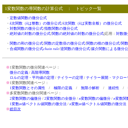
1変数関数の導関数の計算公式 ： トピック一覧
・
定数値関数の微分公式
k
k
k
k
・
次関数（
は整数）の微分公式
/
次関数（
は実数全般）の微分公式
・
対数関数の微分公式
/
指数関数の微分公式
・
絶対値の対数の微分公式
/
関数の絶対値の対数の微分公式
(応用：
対数微
・
関数の和の微分公式
/
関数の定数倍の微分公式
/
関数の積の微分公式
/
関
chain rule
・
合成関数の微分公式
/
逆関数の微分公式
/
媒介関数による微分
※
1変数関数の微分関連ページ：
微分の定義
/
高階導関数
ロルの定理・平均値の定理
/
テイラーの定理
/
テイラー展開・マクロー
※
1変数関数関連ページ：
1変数関数とその属性
/
極限の定義
/
無限小解析
/
連続性
/
※
多変数関数の微分関連ページ：
n
n
2変数関数の偏微分
/
2変数関数の全微分
/
変数関数の偏微分
/
変数関
m
n
m
1変数
値ベクトル値関数の微分法
/
変数
値ベクトル値関数の微分法
※
総目次