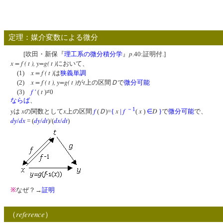
定理：媒介変数による微分
p
[吹田・新保『
理工系の微分積分学
』
.40:証明付.]
x = f ( t ), y=g( t )
において、
x = f ( t )
(1)
は
狭義単調
x = f ( t ), y=g( t )
t
Ｄ
(2)
が
上の区間
で
微分可能
f
'
t
(3)
(
)≠0
ならば
、
－1
y
x
x
f
Ｄ
x
f
x
D
は
の関数として
上の区間
(
)=
{
|
(
)
∈
}
で
微分可能
で、
dy
dx
dy
dt
dx
dt
/
= (
/
)/(
/
)
※
なぜ？→
証明
reference
（
）