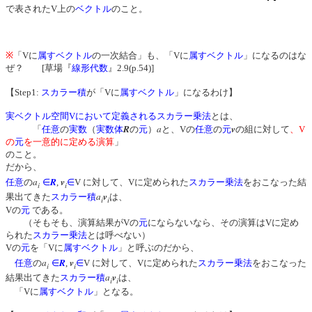
で表されたV上の
ベクトル
のこと。
※
「Vに
属す
ベクトル
の一次結合」も、「Vに
属す
ベクトル
」になるのはな
ぜ？ [草場『
線形代数
』2.9(p.54)]
【Step1:
スカラー積
が「Vに
属す
ベクトル
」になるわけ】
実ベクトル空間Vにおいて定義されるスカラー乗法
とは、
R
a
v
「
任意
の
実数
（
実数体
の
元
）
と、Vの
任意
の
元
の組に対して
、V
の
元
を一意的に定める演算
」
のこと。
だから、
a
R
v
任意
の
∈
,
∈
V に対して、Vに定められた
スカラー乗法
をおこなった結
i
i
a
v
果出てきた
スカラー積
は、
i
i
Vの
元
である。
（そもそも、演算結果がVの
元
にならないなら、その演算はVに定め
られた
スカラー乗法
とは呼べない）
Vの
元
を「Vに
属す
ベクトル
」と呼ぶのだから、
a
R
v
任意
の
∈
,
∈
V に対して、Vに定められた
スカラー乗法
をおこなった
i
i
a
v
結果出てきた
スカラー積
は、
i
i
「Vに
属す
ベクトル
」となる。