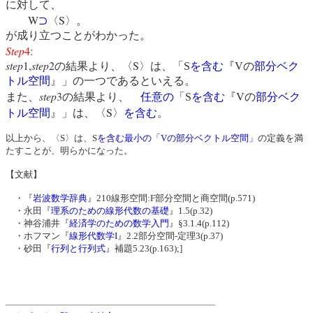
に対して、
W
S
⊃
〈
〉。
が成り立つことがわかった。
Step
4:
step
1,
step
2
S
V
の結果より、〈
〉は、「
S
を含む
『
の
部分ベク
トル空間
』」の一つであるといえる。
step
3
V
また、
の結果より、
任意の
「
S
を含む
『
の
部分ベク
S
トル空間
』」は、〈
〉
を含む
。
以上から、〈S〉は、S
を含む最小の「Vの部分ベクトル空間」
の定義を満
たすことが、明らかになった。
【文献】
・『
岩波数学辞典
』210線形空間:F部分空間と商空間(p.571)
・永田『
理系のための線形代数の基礎
』1.5(p.32)
・神谷浦井『
経済学のための数学入門
』§3.1.4(p.112)
・ホフマン『
線形代数学I
』2.2部分空間-定理3(p.37)
・砂田『
行列と行列式
』補題5.23(p.163);]