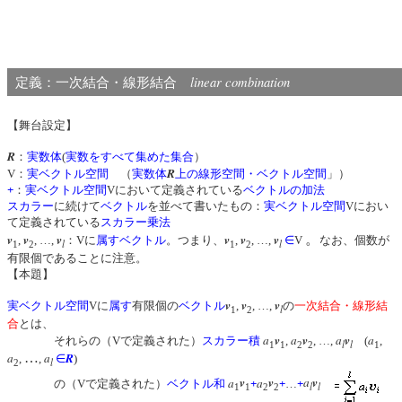
linear combination
定義：一次結合・線形結合
【舞台設定】
R
：
実数体
(
実数をすべて集めた集合
）
R
V：
実ベクトル空間
（
実数体
上の線形空間・ベクトル空間
」）
+
：
実ベクトル空間
Vにおいて定義されている
ベクトルの加法
スカラー
に続けて
ベクトル
を並べて書いたもの：
実ベクトル空間
Vにおい
て定義されている
スカラー乗法
v
v
v
v
v
v
。
,
, …,
：Vに
属す
ベクトル
。つまり、
,
, …,
∈
V
なお、個数が
l
l
1
2
1
2
有限個であることに注意。
【本題】
v
v
v
実ベクトル空間
Vに
属す
有限個の
ベクトル
,
, …,
の
一次結合・線形結
l
1
2
合
とは、
a
v
a
v
a
v
a
それらの（Vで定義された）
スカラー積
,
, …,
(
,
l
l
1
1
2
2
1
a
…
a
R
,
,
∈
)
l
2
a
v
a
v
a
v
の（Vで定義された）
ベクトル和
+
+
…
+
l
l
1
1
2
2