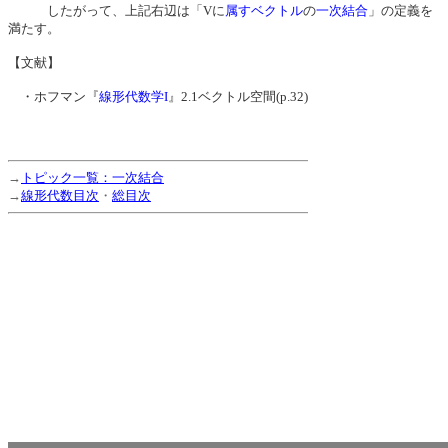
したがって、上記右辺は「Vに
属す
ベクトル
の
一次結合
」の定義を
満たす。
【文献】
・ホフマン『
線形代数学I
』2.1ベクトル空間(p.32)
→
トピック一覧：一次結合
→
線形代数目次
・
総目次