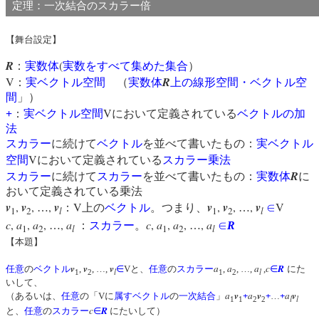
定理：一次結合のスカラー倍
【舞台設定】
R
(
：
実数体
実数をすべて集めた集合
）
V
R
：
実ベクトル空間
（
実数体
上の線形空間・ベクトル空
間
」）
V
+
：
実ベクトル空間
において定義されている
ベクトルの加
法
スカラー
に続けて
ベクトル
を並べて書いたもの：
実ベクトル
V
空間
において定義されている
スカラー乗法
R
スカラー
に続けて
スカラー
を並べて書いたもの：
実数体
に
おいて定義されている乗法
v
,
v
,
,
v
V
v
,
v
,
,
v
V
…
：
上の
ベクトル
。つまり、
…
∈
1
2
l
1
2
l
c
,
a
,
a
,
,
a
c
,
a
,
a
,
,
a
…
：
スカラー
。
…
∈
R
1
2
l
1
2
l
【本題】
v
v
v
a
a
a
c
R
任意
の
ベクトル
,
, …,
∈
Vと、
任意
の
スカラー
,
, …,
,
∈
にた
l
l
1
2
1
2
いして、
a
v
a
v
a
v
（あるいは、
任意
の「Vに
属す
ベクトル
の
一次結合
」
+
+
…
+
l
l
1
1
2
2
c
R
と、
任意
の
スカラー
∈
にたいして）