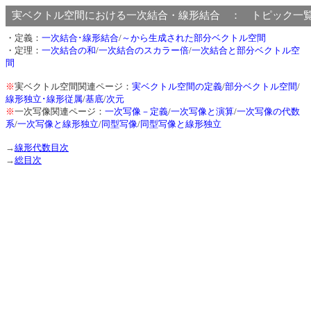
実ベクトル空間における一次結合・線形結合 ： トピック
・定義：
一次結合･線形結合
/
～から生成された部分ベクトル空間
・定理：
一次結合の和
/
一次結合のスカラー倍
/
一次結合と部分ベクトル空
間
※
実ベクトル空間関連ページ：
実ベクトル空間の定義
/
部分ベクトル空間
/
線形独立･線形従属
/
基底
/
次元
※
一次写像関連ページ：
一次写像－定義
/
一次写像と演算
/
一次写像の代数
系
/
一次写像と線形独立
/
同型写像
/
同型写像と線形独立
→
線形代数目次
→
総目次