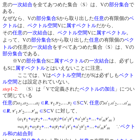
S
V
意の
一次結合
を全てあつめた集合〈
〉は、
の
部分集合
で
ある。
V
S
なぜなら、
の
部分集合
から取り出した
任意
の有限個の
ベ
V
クトル
は、
ベクトル空間
に
属す
ベクトル
だから、
V
その
任意
の
一次結合
は、
ベクトル空間
に
属す
ベクトル
。
V
S
よって、
の
部分集合
から取り出した
任意
の有限個の
ベク
S
V
トル
の任意の
一次結合
をすべてあつめた集合〈
〉は、
の
部分集合
である。
V
S
※
の
部分集合
に
属す
ベクトル
の
一次結合
は、必ずし
S
も
に
属す
ベクトル
とはいえないことに注意。
V
S
ここでは、
は
ベクトル空間
だが
は必ずしも
ベクト
ル空間
とは設定されていない。
step
1-2:
S
V
〈
〉は「
で定義された
ベクトルの加法
」につい
て閉じている
a
,
a
,
,
a
,
v
,
v
,
,
v
S
V,
a
'
,
a
'
,
,
a
'
任意
の
…
∈
R
…
∈
⊂
任意
の
…
1
2
l
1
2
l
1
2
m
,
v
'
,
v
'
,
,
v
'
S
V
∈
R
…
∈
⊂
に対して、
1
2
m
(
a
v
a
v
a
v
)
(
a
'
v
'
a
'
v
'
a
'
v
'
)
+
+
…
+
+
+
+
…
+
1
1
2
2
l
l
1
1
2
2
m
m
=
a
v
a
v
a
v
a
'
v
'
a
'
v
'
a
'
v
'
+
+
…
+
+
+
+
…
+
∵
ベクト
1
1
2
2
l
l
1
1
2
2
m
m
ル和の結合則