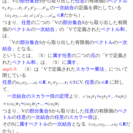
V
S
は、
の
部分集合
から取り出した
任意
の有限個の
ベクトル
v
,
v
,
,
v
,
v
'
,
v
'
,
,
v
'
…
…
の
一次結合
の定義を満たしている
1
2
l
1
2
m
a
,
a
,
,
a
,
a
'
,
a
'
,
,
a
'
（
…
…
∈
R
だから）。
1
2
l
1
2
m
V
S
つまり、
任意
の二つの「
の
部分集合
から取り出した有限
V
個の
ベクトル
の
一次結合
」の「
で定義された
ベクトル和
」
は、
V
S
「
の
部分集合
から取り出した有限個の
ベクトル
の
一次
結合
」となる。
S
V
ということは、〈
〉に
属す
任意
の二つの
元
の「
で定義さ
S
れた
ベクトル和
」は、〈
〉に
属す
。
step
1-3:
S
V
〈
〉は「
で定義された
スカラー乗法
」について
閉じている
a
,
a
,
,
a
,
v
,
v
,
,
v
S
V,
c
任意
の
…
∈
R
…
∈
⊂
任意
の
∈
R
に対し
1
2
l
1
2
l
て、
c
(
a
v
a
v
a
v
一次結合のスカラー倍の定理
より、
+
+
…
+
）
1
1
2
2
l
l
(
ca
)
v
(
ca
)
v
(
ca
)
v
＝
+
+
…
+
1
1
2
2
l
l
V
S
つまり、
の
部分集合
から取り出した
任意
の有限個の
ベク
トル
の
任意
の
一次結合
の
任意
の
スカラー倍
は、
S
ca
,
ca
,
,
ca
その
に
属す
ベクトル
の
一次結合
となる（
…
∈
R
だ
1
2
l
から）。