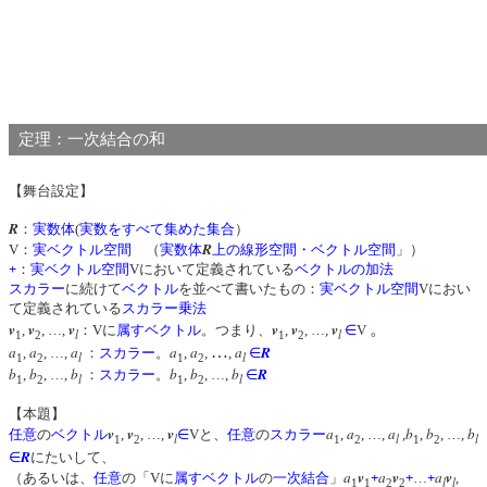
定理：一次結合の和
【舞台設定】
R
：
実数体
(
実数をすべて集めた集合
）
R
V：
実ベクトル空間
（
実数体
上の線形空間・ベクトル空間
」）
+
：
実ベクトル空間
Vにおいて定義されている
ベクトルの加法
スカラー
に続けて
ベクトル
を並べて書いたもの：
実ベクトル空間
Vにおい
て定義されている
スカラー乗法
v
v
v
v
v
v
。
,
, …,
：Vに
属す
ベクトル
。つまり、
,
, …,
∈
V
l
l
1
2
1
2
a
a
a
a
a
…
a
R
,
, …,
：
スカラー
。
,
,
,
∈
l
l
1
2
1
2
b
b
b
b
b
b
R
,
, …,
：
スカラー
。
,
, …,
∈
l
l
1
2
1
2
【本題】
v
v
v
a
a
a
b
b
b
任意
の
ベクトル
,
, …,
∈
Vと、
任意
の
スカラー
,
, …,
,
,
, …,
l
l
l
1
2
1
2
1
2
R
∈
にたいして、
a
v
a
v
a
v
（あるいは、
任意
の「Vに
属す
ベクトル
の
一次結合
」
+
+
…
+
,
l
l
1
1
2
2