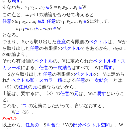
にも
属す
。
v
,
v
,
,
v
S
v
,
v
,
,
v
W
すなわち、
…
∈
⇒
…
∈
1
2
l
1
2
l
step
3-1
この点と、
の結論を合わせて考えると、
a
,
a
,
,
a
,
v
,
v
,
,
v
S
任意
の
…
∈
R
任意
の
…
∈
に対して、
1
2
l
1
2
l
a
v
a
v
a
v
W
+
+
…
+
∈
1
1
2
2
l
l
となる。
S
W
つまり、
から取り出した
任意
の有限個の
ベクトル
は、
か
step
3-1
ら取り出した
任意
の有限個の
ベクトル
でもあるから、
の結論より、
V
それら有限個の
ベクトル
の、
に定められた
ベクトル和
・
ス
W
カラー積
による、
任意
の
一次結合
はすべて、
に
属す
。
S
V
「
から取り出した
任意
の有限個の
ベクトル
の、
に定めら
れた
ベクトル和
・
スカラー積
による
任意
の
一次結合
」とは、
S
〈
〉の
任意
の
元
に他ならないから、
S
W
上記は、要するに、〈
〉の
任意
の
元
は、
に
属す
というこ
と。
これを、
"
⊃
"
の定義にしたがって、言いなおすと、
W
S
⊃
〈
〉。
Step
3-3:
V
以上から、
任意の
「
S
を含む
『
の
部分ベクトル空間
』」
W