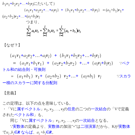
b
v
b
v
b
v
+
+
…
+
にたいして）
l
l
1
1
2
2
a
v
a
v
a
v
b
v
b
v
b
v
a
b
v
（
+
+
…
+
）
+
（
+
+
…
+
）＝(
+
)
+
l
l
l
l
1
1
2
2
1
1
2
2
1
1
1
a
b
v
a
b
v
(
+
)
+
…
+
(
+
)
l
l
l
2
2
2
つまり、
【なぜ？】
a
v
a
v
a
v
b
v
b
v
b
v
（
+
+
…
+
）
+
（
+
+
…
+
）
1
1
2
2
l
l
1
1
2
2
l
l
a
v
b
v
a
v
b
v
a
v
b
v
＝（
+
）
+
（
+
）
+
…
+
（
+
）
∵
ベク
1
1
1
1
2
2
2
2
l
l
l
l
トル和の結合則・可換則
a
+
b
v
a
+
b
v
a
+
b
v
（
）
+
（
）
+
…
+
（
）
＝
∵
スカラ
1
1
1
2
2
2
l
l
l
ー積のスカラーに関する分配則
【意義】
この定理は、以下の点を意味している。
v
v
v
・「Vに
属す
ベクトル
」
,
, …,
の
任意
の二つの
一次結合
の「Vで定義
l
1
2
された
ベクトル和
」も、
v
v
v
同じ「Vに
属す
ベクトル
」
,
, …,
の
一次結合
となる。
l
1
2
∵
実数体
の定義より、
実数体
の加法"+"は
二項演算
だから、Kが
実数体
a
b
R
a
b
R
で
,
∈
ならば
、
+
∈
。
i
i
i
i