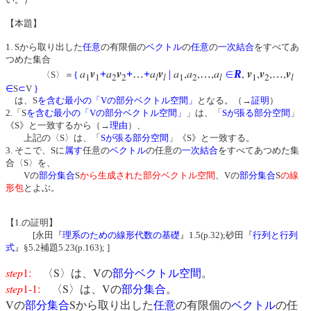
【本題】
1. Sから取り出した
任意
の有限個の
ベクトル
の
任意
の
一次結合
をすべてあ
つめた集合
a
v
a
v
a
v
a
,
a
,
,
a
,
v
,
v
,
,
v
+
+
…
+
|
…
∈
R
…
〈S〉＝
{
1
1
2
2
l
l
1
2
l
1
2
l
∈
S
⊂
V
}
は、S
を含む最小の「Vの部分ベクトル空間」
となる。（→
証明
）
2.「S
を含む最小の「Vの部分ベクトル空間」
」は、「
Sが張る部分空間
」
《S》と一致するから（→
理由
）、
上記の〈S〉は、「
Sが張る部分空間
」《S》と一致する。
3. そこで、Sに
属す
任意の
ベクトル
の任意の
一次結合
をすべてあつめた集
合〈S〉を、
Vの
部分集合
S
から生成された部分ベクトル空間
、Vの
部分集合
S
の線
形包
とよぶ。
【1.の証明】
[永田『
理系のための線形代数の基礎
』1.5(p.32);砂田『
行列と行列
式
』§5.2補題5.23(p.163); ]
step
1:
S
V
〈
〉は、
の
部分ベクトル空間
。
step
1-1:
S
V
〈
〉は、
の
部分集合
。
V
S
の
部分集合
から取り出した
任意
の有限個の
ベクトル
の任