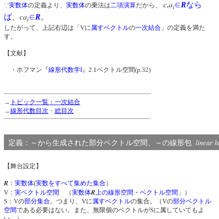
c
,
a
∈
R
なら
∵
実数体
の定義より、
実数体
の乗法は
二項演算
だから、
i
ca
ば
、
∈
R
。
i
したがって、上記右辺は「Vに
属す
ベクトル
の
一次結合
」の定義を満た
す。
【文献】
・ホフマン『
線形代数学I
』2.1ベクトル空間(p.32)
→
トピック一覧：一次結合
→
線形代数目次
・
総目次
linear h
定義：～から生成された部分ベクトル空間、～の線形包
【舞台設定】
R
：
実数体
(
実数をすべて集めた集合
）
R
V：
実ベクトル空間
（
実数体
上の線形空間・ベクトル空間
」）
S：Vの
部分集合
。つまり、Vに
属す
ベクトル
の集合。（Vの
部分ベクトル
空間
である必要はない。また、無限個のベクトルがSに属していてもよ
い。）