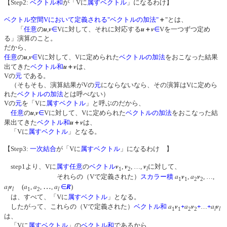
【Step2:
ベクトル和
が「Vに
属す
ベクトル
」になるわけ】
ベクトル空間Vにおいて定義される"ベクトルの加法"
＋
"とは、
u
v
u
v
「
任意
の
,
∈
Vに対して、それに対応する
＋
∈
Vを一つずつ定め
る」演算のこと。
だから、
u
v
任意
の
,
∈
Vに対して、Vに定められた
ベクトルの加法
をおこなった結果
u
v
出てきた
ベクトル和
＋
は、
Vの
元
である。
（そもそも、演算結果がVの
元
にならないなら、その演算はVに定めら
れた
ベクトルの加法
とは呼べない）
Vの
元
を「Vに
属す
ベクトル
」と呼ぶのだから、
u
v
任意
の
,
∈
Vに対して、Vに定められた
ベクトルの加法
をおこなった結
u
v
果出てきた
ベクトル和
＋
は、
「Vに
属す
ベクトル
」となる。
【Step3:
一次結合
が「Vに
属す
ベクトル
」になるわけ 】
v
v
v
step1より、Vに
属す
任意
の
ベクトル
,
, …,
に対して、
l
1
2
a
v
a
v
それらの（Vで定義された）
スカラー積
,
, …,
1
1
2
2
a
v
a
a
…
a
R
(
,
,
,
∈
)
l
l
l
1
2
は、すべて、「Vに
属す
ベクトル
」となる。
a
v
a
v
a
v
したがって、これらの（Vで定義された）
ベクトル和
+
+
…
+
l
l
1
1
2
2
は、
「Vに
属す
ベクトル
」の
ベクトル和
であるから、