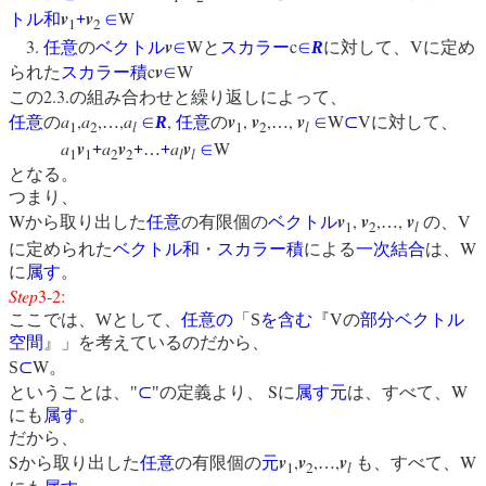
v
v
W
トル和
+
∈
1
2
3.
v
W
c
V
任意
の
ベクトル
∈
と
スカラー
∈
R
に対して、
に定め
c
v
W
られた
スカラー積
∈
2.3.
この
の組み合わせと繰り返しによって、
a
,
a
,
,
a
,
v
,
v
,
,
v
W
V
任意
の
…
∈
R
任意
の
…
∈
⊂
に対して、
1
2
l
1
2
l
a
v
a
v
a
v
W
+
+
…
+
∈
1
1
2
2
l
l
となる。
つまり、
W
v
,
v
,
,
v
V
から取り出した
任意
の有限個の
ベクトル
…
の、
1
2
l
W
に定められた
ベクトル和
・
スカラー積
による
一次結合
は、
に
属す
。
Step
3-2:
V
ここでは、
W
として、
任意の
「
S
を含む
『
の
部分ベクトル
空間
』」を考えているのだから、
W
S
⊂
。
S
W
ということは、
"
⊂
"
の定義より、
に
属す
元
は、すべて、
にも
属す
。
だから、
S
v
,
v
,
,
v
W
から取り出した
任意
の有限個の
元
…
も、すべて、
1
2
l