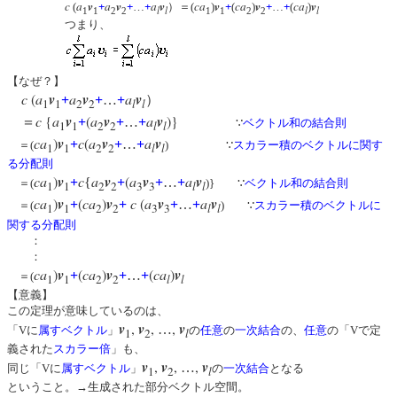
c
a
v
a
v
a
v
ca
v
ca
v
ca
v
(
+
+
…
+
）＝(
)
+
(
)
+
…
+
(
)
l
l
l
l
1
1
2
2
1
1
2
2
つまり、
【なぜ？】
c
(
a
v
a
v
a
v
+
+
…
+
）
1
1
2
2
l
l
c
{
a
v
(
a
v
a
v
)}
＝
+
+
…
+
∵
ベクトル和の結合則
1
1
2
2
l
l
ca
)
v
c
(
a
v
a
v
+
+
…
+
＝(
) ∵
スカラー積のベクトルに関す
1
1
2
2
l
l
る分配則
ca
)
v
c
a
v
(
a
v
a
v
+
{
+
+
…
+
＝(
)} ∵
ベクトル和の結合則
1
1
2
2
3
3
l
l
ca
)
v
(
ca
)
v
c
(
a
v
a
v
+
+
+
…
+
＝(
) ∵
スカラー積のベクトルに
1
1
2
2
3
3
l
l
関する分配則
：
：
ca
)
v
(
ca
)
v
(
ca
)
v
+
+
…
+
＝(
1
1
2
2
l
l
【意義】
この定理が意味しているのは、
v
,
v
,
,
v
…
「Vに
属す
ベクトル
」
の
任意
の
一次結合
の、
任意
の「Vで定
1
2
l
義された
スカラー倍
」も、
v
,
v
,
,
v
…
同じ「Vに
属す
ベクトル
」
の
一次結合
となる
1
2
l
ということ。→生成された部分ベクトル空間。