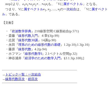
a
v
a
v
a
v
step2より、
+
+
…
+
も、「Vに
属す
ベクトル
」となる。
l
l
1
1
2
2
v
v
…
v
つまり、Vに
属す
ベクトル
,
,
,
の
一次結合
は、「Vに
属す
ベクト
l
1
2
ル
」である。
【文献】
・『
岩波数学辞典
』210線形空間:C線形結合(p.571)
・斎藤『
線形代数入門
』４章§3(p.99)
・志賀『
線形代数30講
』14講(p.90)
・永田『
理系のための線形代数の基礎
』1.2(p.10);1.3(p.16)
・藤原『
線形代数
』4.2(p.94)
・ホフマン『
線形代数学I
』2.1ベクトル空間(p.32)
・神谷浦井『
経済学のための数学入門
』§3.1.3(p.108);]
→
トピック一覧：一次結合
→
線形代数目次
・
総目次