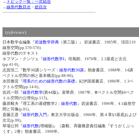
→
トピック一覧：一次結合
→
線形代数目次
・
総目次
reference
(
)
日本数学会編集『
岩波数学辞典
（第三版）』 岩波書店、1985年、項目210
線形空間(pp.570-576)
線形代数のテキスト
ホフマン・クンツェ『
線形代数学I
』培風館、1976年、2.3基底と次元
(pp.41-9)。
志賀浩二『数学30講シリーズ：
線形代数30講
』朝倉書店、1988年、14講
ベクトル空間の例と基本概念(pp.88-90)。
永田雅宜『
理系のための線形代数の基礎
』紀伊国屋書店、1986年、1.3ベ
クトル空間(pp.14-6)。
佐武一郎『
線形代数学
(第44版)』裳華房、1987年、Ⅲベクトル空間§6ベク
トル空間の公理化(p.115)。
藤原毅夫『理工系の基礎数学2：
線形代数
』岩波書店、1996年、4.1線形空
間と写像(p.91)。
斎藤正彦『
線形代数入門
』東京大学出版会、1966年、第４章§3基底および
次元(p.99)。
草場公邦『
線形代数
(増補版)』（森毅、斉藤雅彦責任編集『すうがくぶっ
くす』2巻）朝倉書店、1999年。