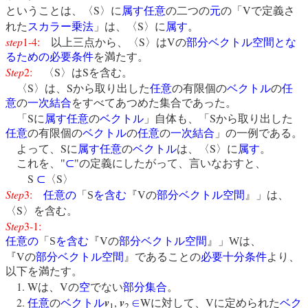
S
V
ということは、〈
〉に
属す
任意
の二つの
元
の「
で定義さ
S
れた
スカラー乗法
」は、〈
〉に
属す
。
step
1-4:
S
V
以上三点から、〈
〉は
の
部分ベクトル空間とな
るための必要条件
を満たす。
Step
2:
S
S
〈
〉は
を含む。
S
S
〈
〉は、
から取り出した
任意
の有限個の
ベクトル
の
任
意
の
一次結合
をすべてあつめた集合であった。
S
S
「
に
属す
任意
の
ベクトル
」自体も、「
から取り出した
任意
の有限個の
ベクトル
の
任意
の
一次結合
」の一例である。
S
S
よって、
に
属す
任意
の
ベクトル
は、〈
〉に
属す
。
これを、
"
⊂
"
の定義にしたがって、言いなおすと、
S
S
⊂
〈
〉
Step
3:
V
任意の
「
S
を含む
『
の
部分ベクトル空間
』」は、
S
〈
〉を含む。
Step
3-1:
V
任意の
「
S
を含む
『
の
部分ベクトル空間
』」
W
は、
V
『
の
部分ベクトル空間
』であることの
必要十分条件
より、
以下を満たす。
1. W
V
は、
の
空
でない
部分集合
。
2.
v
,
v
W
V
任意
の
ベクトル
∈
に対して、
に定められた
ベク
1
2