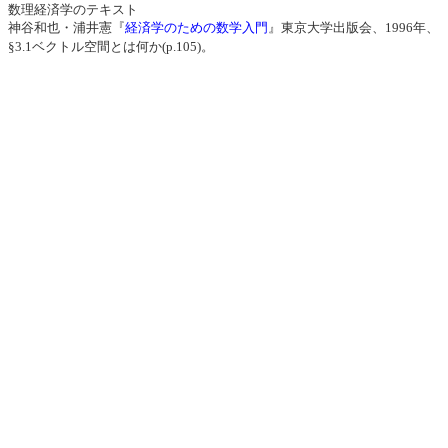
数理経済学のテキスト
神谷和也・浦井憲『
経済学のための数学入門
』東京大学出版会、1996年、
§3.1ベクトル空間とは何か(p.105)。