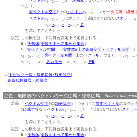
ベクトル
,
, …,
が
一次独立
でないことをいう。
l
1
2
つまり、
V
v
v
v
・「
実ベクトル空間
上の
ベクトル
,
, …,
が
一次従属・線形
l
1
2
v
v
v
a
ベクトル
,
, …,
に対して、全部は０ではない
スカラー
l
1
2
1
a
v
a
v
a
v
+
+
…
+
＝
０
l
l
1
1
2
2
を満たすことをいう。
設定
この概念は、下記舞台設定上で定義される。
R
：
実数体
(
実数をすべて集めた集合
）
V
R
：
実ベクトル空間
（
実数体
上の線形空間・ベクトル空間
v
v
v
V
v
v
,
, …,
：
実ベクトル空間
上の
ベクトル
。つまり、
,
, …,
l
1
2
1
2
a
a
a
a
a
a
R
,
, …,
：
スカラー
。
,
, …,
∈
l
l
1
2
1
2
→[
トピック一覧：線形従属･線形独立
]
→
線形代数目次
・
総目次
linearly independ
定義：無限個のベクトルの一次従属・線形従属
V
S
V
定義
「
ベクトル空間
の
部分集合
（つまり
に
属す
ベクトル
の集合）
S
v
v
v
に属す
異なる
ベクトル
,
, …,
と、全部は０ではない
スカラ
l
1
2
a
v
a
v
a
v
+
+
…
+
＝
０
l
l
1
1
2
2
を満たすことをいう。
設定
この概念は、下記舞台設定上で定義される。
R
：
実数体
(
実数をすべて集めた集合
）