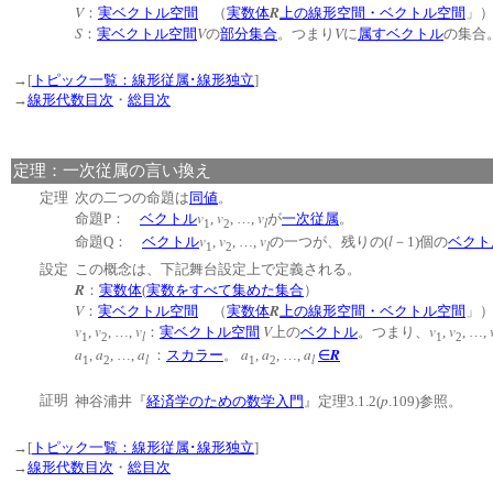
V
R
：
実ベクトル空間
（
実数体
上の線形空間・ベクトル空間
S
V
V
：
実ベクトル空間
の
部分集合
。つまり
に
属す
ベクトル
の集合
→[
トピック一覧：線形従属･線形独立
]
→
線形代数目次
・
総目次
定理：一次従属の言い換え
定理
次の二つの命題は
同値
。
v
v
v
命題P：
ベクトル
,
, …,
が
一次従属
。
l
1
2
v
v
v
l
命題Q：
ベクトル
,
, …,
の一つが、残りの(
－1)個の
ベクト
l
1
2
設定
この概念は、下記舞台設定上で定義される。
R
：
実数体
(
実数をすべて集めた集合
）
V
R
：
実ベクトル空間
（
実数体
上の線形空間・ベクトル空間
v
v
v
V
v
v
,
, …,
：
実ベクトル空間
上の
ベクトル
。つまり、
,
, …,
l
1
2
1
2
a
a
a
a
a
a
R
,
, …,
：
スカラー
。
,
, …,
∈
l
l
1
2
1
2
p
証明
神谷浦井『
経済学のための数学入門
』定理3.1.2(
.109)参照。
→[
トピック一覧：線形従属･線形独立
]
→
線形代数目次
・
総目次