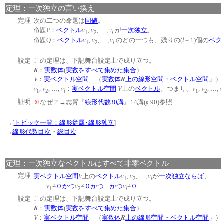
定理：一次独立の言い換え
定理
次の二つの命題は
同値
。
v
v
v
命題P：
ベクトル
,
, …,
が
一次独立
。
l
1
2
v
v
v
l
命題Q：
ベクトル
,
, …,
のどの一つも、残りの(
－1)個の
ベ
l
1
2
設定
この定理は、下記舞台設定上で成り立つ。
R
：
実数体
(
実数をすべて集めた集合
）
V
R
：
実ベクトル空間
（
実数体
上の線形空間・ベクトル空間
v
v
v
V
v
v
,
, …,
：
実ベクトル空間
上の
ベクトル
。つまり、
,
, …,
l
1
2
1
2
p
証明
※
なぜ？→志賀『
線形代数30講
』14講(
.90)参照
→[
トピック一覧：線形従属･線形独立
]
→
線形代数目次
・
総目次
定理：一次独立なベクトルはすべて非零ベクトル
V
v
v
v
定理
実ベクトル空間
上の
ベクトル
,
, …,
が
一次独立
ならば
、
l
1
2
v
v
v
≠
０
かつ
≠
０
かつ
…
かつ
≠
０
l
1
2
設定
この定理は、下記舞台設定上で成り立つ。
R
：
実数体
(
実数をすべて集めた集合
）
V
R
：
実ベクトル空間
（
実数体
上の線形空間・ベクトル空間