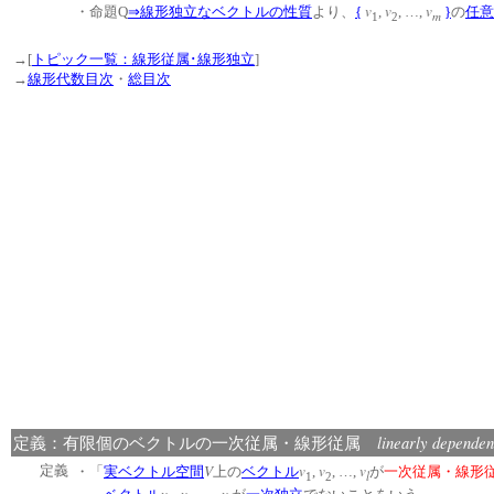
v
v
v
・命題Q
⇒
線形独立なベクトルの性質
より、
{
,
, …,
}
の
任意
m
1
2
→[
トピック一覧：線形従属･線形独立
]
→
線形代数目次
・
総目次
linearly dependen
定義：有限個のベクトルの一次従属・線形従属
V
v
v
v
定義
・「
実ベクトル空間
上の
ベクトル
,
, …,
が
一次従属・線形
l
1
2
v
v
v