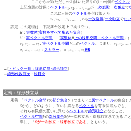
m
m
l
m
ここから
個(ただし
<l )除いた残りの(
－
)個の
ベクトル
v
v
v
上記命題の対偶：
ベクトル
,
, …,
が
一次従属
(
一次独立
で
l
m
1
2
－
m
これに
個の
ベクトル
を付け加えた
v
v
v
v
,
, …,
, …,
も
一次従属
(
一次独立
で
な
l
m
l
1
2
－
設定
この定理は、下記舞台設定上で成り立つ。
R
：
実数体
(
実数をすべて集めた集合
）
V
R
：
実ベクトル空間
（
実数体
上の線形空間・ベクトル空間
v
v
v
V
v
v
,
, …,
：
実ベクトル空間
上の
ベクトル
。つまり、
,
, …,
l
1
2
1
2
a
a
a
a
a
a
R
,
, …,
：
スカラー
。
,
, …,
∈
l
l
1
2
1
2
→[
トピック一覧：線形従属･線形独立
]
→
線形代数目次
・
総目次
定義：線形独立系
V
S
V
定義
「
ベクトル空間
の
部分集合
（つまり
に
属す
ベクトル
の集合）
S
から、どのように、互いに異なる
ベクトル
を有限個選んでも、
それら有限個の互いに異なる
ベクトル
が
線形独立
となること。
V
ベクトル空間
の
部分集合
Sが一次独立系・線形独立系である こ
単に、「
Sが一次独立・線形独立である
」ともいう。