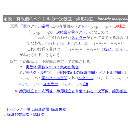
linearly independ
定義：有限個のベクトルの一次独立・線形独立
V
v
v
v
定義
「実ベクトル空間
上の有限個の
ベクトル
,
, …,
が
一次独立
l
1
2
v
v
v
「
,
, …,
の
一次結合
が
零ベクトル
となるのは、
l
1
2
これらに掛け合わせた
スカラー
がすべて０である場
a
v
a
v
a
v
a
a
a
すなわち、
+
+
…
+
=
０
⇒
＝
＝…＝
＝０
l
l
l
1
1
2
2
1
2
a
a
a
a
v
これの対偶を書けば、「
＝
＝…＝
＝０で
ない
」
⇒
+
l
1
2
1
1
がみたされることをいう。
設定
この概念は、下記舞台設定上で定義される。
R
：
実数体
(
実数をすべて集めた集合
）
V
R
：
実ベクトル空間
（
実数体
上の線形空間・ベクトル空間
v
v
v
V
v
v
,
, …,
：
実ベクトル空間
上の
ベクトル
。つまり、
,
, …,
l
1
2
1
2
a
a
a
a
a
a
R
,
, …,
：
スカラー
。
,
, …,
∈
l
l
1
2
1
2
線形独立と一次写像
、
線形独立と単射である一次写像
、
線形独立
※
→[
トピック一覧：線形従属･線形独立
]
→
線形代数目次
・
総目次