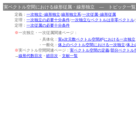
実ベクトル空間における線形従属・線形独立 ― トピック一
定義：
一次独立･線形独立
/
線形独立系
/
一次従属･線形従属
定理：
一次独立の必要十分条件
/
一次独立なベクトルは非零ベクトル
/
定理：
一次従属の必要十分条件
※
一次独立・一次従属関連ページ：
n
n
R
・具体化：
実
次元数ベクトル空間
における一次独立
・一般化：
体上のベクトル空間における一次独立
/
体上
※
実ベクトル空間関連ページ：
実ベクトル空間の定義
/
部分ベクトル
→
線形代数目次
・
総目次
・
文献一覧