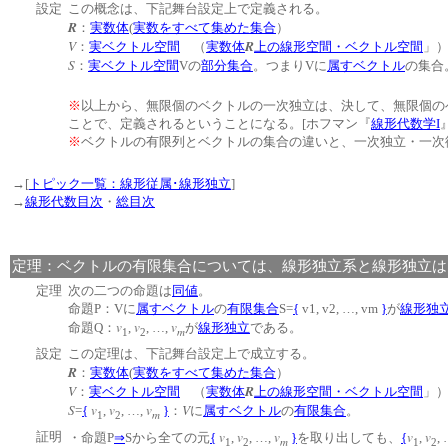
設定
この概念は、下記舞台設定上で定義される。
R
：
実数体
(
実数をすべて集めた集合
）
V
R
：
実ベクトル空間
（
実数体
上の線形空間・ベクトル空間
S
：
実ベクトル空間
Vの
部分集合
。つまりVに
属す
ベクトル
の集合
※
以上から、無限個のベクトルの一次独立は、決して、無限個の
ことで、定義されるということになる。[ホフマン『
線形代数学I
』
※
ベクトルの有限列とベクトルの集合の違いと、一次独立・一次
→[
トピック一覧：線形従属･線形独立
]
→
線形代数目次
・
総目次
定理：ベクトルの有限集合については、線形独立系と線形独立は
定理
次の二つの命題は
同値
。
命題P：Vに
属す
ベクトル
の
有限集合
S=
{
v1, v2, …, vm
}
が
線形独
v
v
v
命題Q：
,
, …,
が
線形独立
である。
m
1
2
設定
この定理は、下記舞台設定上で成立する。
R
：
実数体
(
実数をすべて集めた集合
）
V
R
：
実ベクトル空間
（
実数体
上の線形空間・ベクトル空間
S
v
v
v
V
=
{
,
, …,
}
：
に
属す
ベクトル
の
有限集合
。
m
1
2
v
v
v
v
v
証明
・命題P
⇒
Sから全ての元
{
,
, …,
}
を取り出しても、
{
,
,
m
1
2
1
2