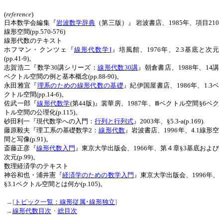
reference
(
)
日本数学会編集『
岩波数学辞典
（第三版）』 岩波書店、1985年、項目210
線形空間(pp.570-576)
線形代数のテキスト
ホフマン・クンツェ『
線形代数学I
』培風館、1976年、2.3基底と次元
(pp.41-9)。
志賀浩二『数学30講シリーズ：
線形代数30講
』朝倉書店、1988年、14講
ベクトル空間の例と基本概念(pp.88-90)。
永田雅宜『
理系のための線形代数の基礎
』紀伊国屋書店、1986年、1.3ベ
クトル空間(pp.14-6)。
佐武一郎『
線形代数学
(第44版)』裳華房、1987年、Ⅲベクトル空間§6ベク
トル空間の公理化(p.115)。
砂田利一『現代数学への入門：
行列と行列式
』2003年、§5.3-a(p.169).
藤原毅夫『理工系の基礎数学2：
線形代数
』岩波書店、1996年、4.1線形空
間と写像(p.91)。
斎藤正彦『
線形代数入門
』東京大学出版会、1966年、第４章§3基底および
次元(p.99)。
数理経済学のテキスト
神谷和也・浦井憲『
経済学のための数学入門
』東京大学出版会、1996年、
§3.1ベクトル空間とは何か(p.105)。
→[
トピック一覧：線形従属･線形独立
]
→
線形代数目次
・
総目次