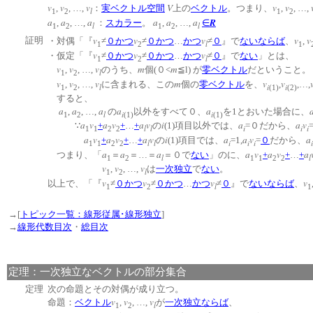
v
v
v
V
v
v
,
, …,
：
実ベクトル空間
上の
ベクトル
。つまり、
,
, …,
l
1
2
1
2
a
a
a
a
a
a
R
,
, …,
：
スカラー
。
,
, …,
∈
l
l
1
2
1
2
v
v
v
v
v
証明
・対偶「『
≠
０
かつ
≠
０
かつ
…
かつ
≠
０
』で
ない
ならば
、
,
l
1
2
1
v
v
v
・仮定「『
≠
０
かつ
≠
０
かつ
…
かつ
≠
０
』で
ない
」とは、
l
1
2
v
v
v
m
m
,
, …,
のうち、
個(０<
≦l) が
零ベクトル
だということ。
l
1
2
v
v
v
m
v
v
,
, …,
に含まれる、この
個の
零ベクトル
を、
,
,…,
l
i
i
1
2
(1)
(2)
すると、
a
a
a
a
a
,
, …,
の
以外をすべて０、
を1とおいた場合に、
l
i
i
1
2
(1)
(1)
a
v
a
v
a
v
i
a
a
v
∵
+
+
…
+
の
(1)項目以外では、
=０だから、
l
l
i
i
i
1
1
2
2
a
v
a
v
a
v
i
a
a
v
a
+
+
…
+
の
(1)項目では、
=1,
=
０
だから、
l
l
i
i
i
i
1
1
2
2
a
a
a
a
v
a
v
a
つまり、「
＝
＝…＝
＝０で
ない
」のに、
+
+
…
+
l
l
1
2
1
1
2
2
v
v
v
,
, …,
は
一次独立
で
ない
。
l
1
2
v
v
v
v
以上で、「『
≠
０
かつ
≠
０
かつ
…
かつ
≠
０
』で
ない
ならば
、
l
1
2
1
→[
トピック一覧：線形従属･線形独立
]
→
線形代数目次
・
総目次
定理：一次独立なベクトルの部分集合
定理
次の命題とその対偶が成り立つ。
v
v
v
命題：
ベクトル
,
, …,
が
一次独立
ならば
、
l
1
2