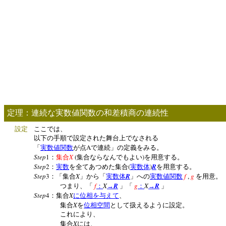
定理：連続な実数値関数の和差積商の連続性
設定
ここでは、
以下の手順で設定された舞台上でなされる
A
「
実数値関数
が点
で連続」の定義をみる。
Step
1
X
(
)
：
集合
集合ならなんでもよい
を用意する。
Step
2
(
)
R
：
実数
を全てあつめた集合
実数体
を用意する。
Step
3
X
R
f
,
g
：「集合
」から「
実数体
」への
実数値関数
を用意。
f
X
R
g
X
R
つまり、「
：
→
」「
：
→
」
Step
4
X
：集合
に位相を与えて
、
X
集合
を
位相空間
として扱えるように設定。
これにより、
X
集合
には、