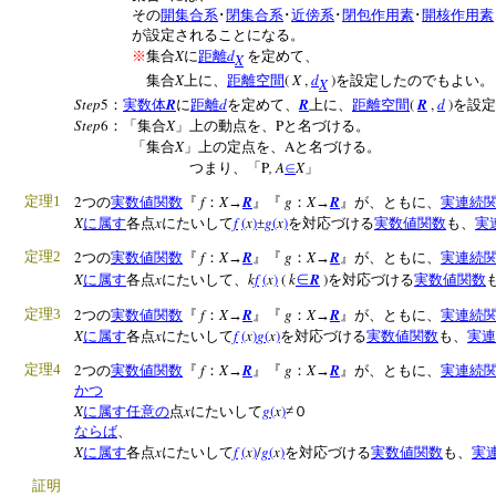
その
開集合系
･
閉集合系
･
近傍系
･
閉包作用素
･
開核作用素
が設定されることになる。
X
d
※
集合
に
距離
を定めて、
X
X
(
X
,
d
)
集合
上に、
距離空間
を設定したのでもよい。
X
Step
5
R
d
R
(
R
,
d
)
：
実数体
に
距離
を定めて、
上に、
距離空間
を設定
Step
6
X
P
：「集合
」上の動点を、
と名づける。
X
A
「集合
」上の定点を、
と名づける。
P
, A
X
つまり、「
∈
」
2
f
X
R
g
X
R
定理
1
つの
実数値関数
『
：
→
』『
：
→
』が、ともに、
実連続
X
x
f
(
x
)
g
(
x
)
に属す
各点
にたいして
±
を対応づける
実数値関数
も、
実
2
f
X
R
g
X
R
定理
2
つの
実数値関数
『
：
→
』『
：
→
』が、ともに、
実連続
X
x
k
f
(
x
)
(
k
∈
R
)
に属す
各点
にたいして、
を対応づける
実数値関数
2
f
X
R
g
X
R
定理
3
つの
実数値関数
『
：
→
』『
：
→
』が、ともに、
実連続
X
x
f
(
x
)
g
(
x
)
に属す
各点
にたいして
を対応づける
実数値関数
も、
実連
2
f
X
R
g
X
R
定理
4
つの
実数値関数
『
：
→
』『
：
→
』が、ともに、
実連続
かつ
X
x
g
(
x
)
に属す
任意の
点
にたいして
≠０
ならば
、
X
x
f
(
x
)
/
g
(
x
)
に属す
各点
にたいして
を対応づける
実数値関数
も、
実
証明