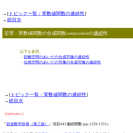
→[
トピック一覧：実数値関数の連続性
]
→
総目次
composition
定理：実数値関数の合成関数
の
連続
性
以下を参照。
・
距離空間のあいだの合成写像の連続性
・
位相空間のあいだの写像の合成写像の連続性
[
]
→
トピック一覧：実数値関数の連続性
→
総目次
reference
（
）
441
(
pp
.1329-1331).
『
岩波数学辞典（第三版）
』項目
連続関数