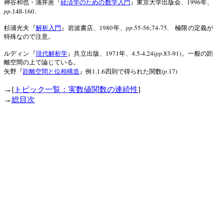
1996
神谷和也・浦井憲『
経済学のための数学入門
』東京大学出版会、
年、
pp
.
-160.
148
1980
pp
.55-56;74-75.
杉浦光夫『
解析入門
』岩波書店、
年、
極限の定義が
特殊なので注意。
1971
4.5-4.24(
pp
.83-91)
ルディン『
現代解析学
』共立出版、
年、
。一般の距
離空間の上で論じている。
1.1.6
(
p
.17)
矢野『
距離空間と位相構造
』例
四則で得られた関数
[
]
→
トピック一覧：実数値関数の連続性
→
総目次