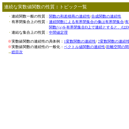
連続な実数値関数の性質
：
トピック一覧
/
・
連続関数一般の性質
：
関数の和差積商の連続性
合成関数の連続性
/
・
有界閉集合上の性質
：
連続関数による有界閉集合の像は有界閉集合
有
f
(
x
)
D
f
D
関数
を有界閉集合
上で連続とすると、
は
・
連結な集合上の性質
：
中間値定理
1
/
2
※
実数値関数の連続性の具体例：
変数関数の連続性
変数関数の連続
/
※
実数値関数の連続性の一般化：
ベクトル値関数の連続性
距離空間の間
→
総目次