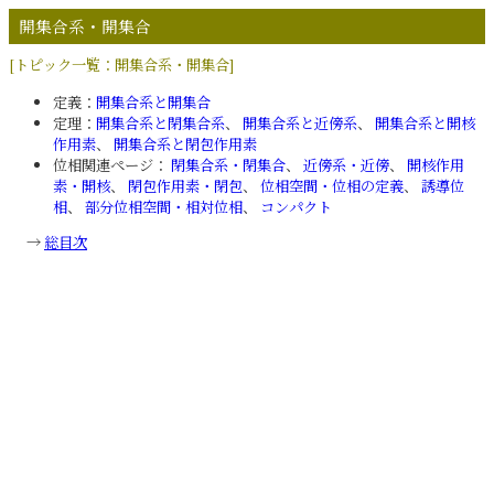
開集合系・開集合
[トピック一覧：開集合系・開集合]
定義：
開集合系と開集合
定理：
開集合系と閉集合系
、
開集合系と近傍系
、
開集合系と開核
作用素
、
開集合系と閉包作用素
位相関連ページ：
閉集合系・閉集合
、
近傍系・近傍
、
開核作用
素・開核
、
閉包作用素・閉包
、
位相空間・位相の定義
、
誘導位
相
、
部分位相空間・相対位相
、
コンパクト
→
総目次