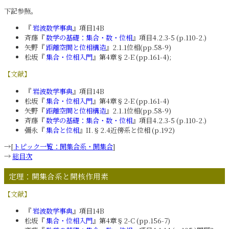
下記参照。
『
岩波数学事典
』項目14B
斉藤『
数学の基礎：集合・数・位相
』項目4.2.3-5 (p.110-2.)
矢野『
距離空間と位相構造
』2.1.1位相(pp.58-9)
松坂『
集合・位相入門
』第4章§2-E (pp.161-4);
【文献】
『
岩波数学事典
』項目14B
松坂『
集合・位相入門
』第4章§2-E (pp.161-4)
矢野『
距離空間と位相構造
』2.1.1位相(pp.58-9)
斉藤『
数学の基礎：集合・数・位相
』項目4.2.3-5 (p.110-2.)
彌永『
集合と位相
』II.§2.4近傍系と位相 (p.192)
→[
トピック一覧：開集合系・開集合
]
→
総目次
定理：開集合系と開核作用素
【文献】
『
岩波数学事典
』項目14B
松坂『
集合・位相入門
』第4章§2-C (pp.156-7)