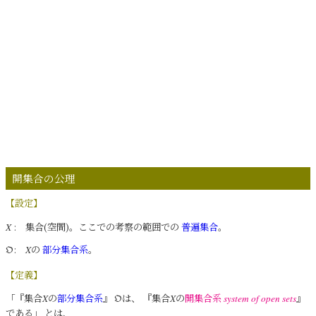
開集合の公理
【設定】
: 集合(空間)。ここでの考察の範囲での
普遍集合
。
X
:
の
部分集合系
。
𝔒
X
【定義】
「『集合
の
部分集合系
』
は、 『集合
の
開集合系
』
X
𝔒
X
system of open sets
である」 とは、