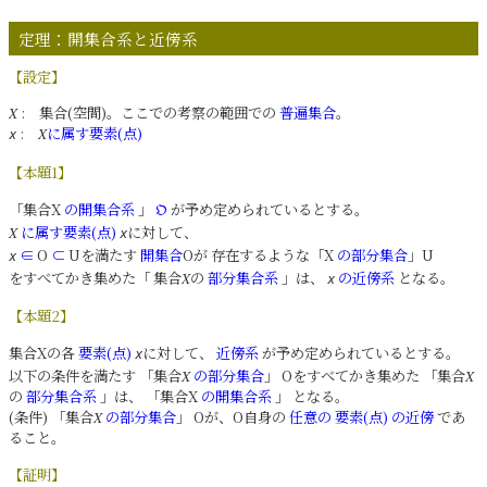
定理：開集合系と近傍系
【設定】
: 集合(空間)。ここでの考察の範囲での
普遍集合
。
X
:
に属す要素(点)
𝑥
X
【本題1】
「集合X
の開集合系
」
が予め定められているとする。
𝔒
に属す要素(点)
に対して、
X
𝑥
∈
O
⊂
Uを満たす
開集合
Oが 存在するような「X
の部分集合
」U
𝑥
をすべてかき集めた「 集合
の
部分集合系
」は、
の近傍系
となる。
X
𝑥
【本題2】
集合Xの各
要素(点)
に対して、
近傍系
が予め定められているとする。
𝑥
以下の条件を満たす 「集合
の部分集合
」 Oをすべてかき集めた 「集合
X
X
の
部分集合系
」は、 「集合X
の開集合系
」 となる。
(条件) 「集合
の部分集合
」 Oが、O自身の
任意の
要素(点)
の近傍
であ
X
ること。
【証明】