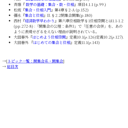
斉藤『
数学の基礎：集合・数・位相
』項目4.1.1 (p.99.)
松坂『
集合・位相入門
』第4章§2-A (p.152)
彌永『
集合と位相
』II.§2.2閉集合開集(p.180)
西村『
経済数学早わかり
』第六章位相数学§1位相空間とは1.1-1.2
(pp.272-8) :「開集合の公理：条件3」で「任意の合併」を、あの
ように表現せざるをえない理由が説明されている。
大田春外『
はじめよう位相空間
』定義10.1(
.126)定義10.2(
.127).
p
p
大田春外 『
はじめての集合と位相
』定義11.1(
.143)
p
→[
トピック一覧：開集合系・開集合
]
→
総目次