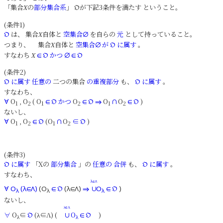
「集合
の
部分集合系
」
が下記3条件を満たす ということ。
X
𝔒
(条件1)
は、 集合
自体と
空集合
を自らの
元
として持っていること。
𝔒
X
∅
つまり、 集合
自体と
空集合
が
に属す
。
X
∅
𝔒
すなわち
かつ
X
∈
𝔒
∅
∈
𝔒
(条件2)
に属す
任意の
二つの集合
の重複部分
も、
に属す
。
𝔒
𝔒
すなわち、
O
, O
( O
かつ
O
O
O
)
∀
∈
𝔒
∈
𝔒
⇒
∩
∈
𝔒
1
2
1
2
1
2
ないし、
O
, O
(O
O
∈
)
∀
∈
𝔒
∩
𝔒
1
2
1
2
(条件3)
に属す
「Xの
部分集合
」の
任意の
合併
も、
に属す
。
𝔒
𝔒
すなわち、
λ∈Λ
∀
O
(λ∈Λ)
(O
∈
𝔒
(λ∈Λ)
⇒
∪
O
∈
𝔒
)
λ
λ
λ
ないし、
λ
Λ
∈
∀
O
∈
(λ∈Λ) (
O
)
𝔒
∪
∈
𝔒
λ
λ