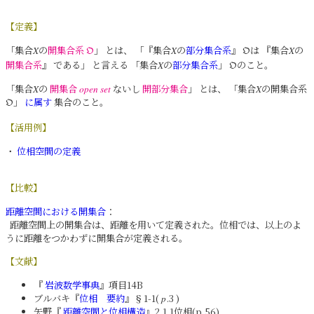
【定義】
「集合
の
開集合系
」 とは、 「『集合
の
部分集合系
』
は 『集合
の
X
𝔒
X
𝔒
X
開集合系
』 である」 と言える 「集合
の
部分集合系
」
のこと。
X
𝔒
「集合
の
開集合
ないし
開部分集合
」 とは、 「集合
の開集合系
X
open set
X
」
に属す
集合のこと。
𝔒
【活用例】
・
位相空間の定義
【比較】
距離空間における開集合
：
距離空間上の開集合は、距離を用いて定義された。位相では、以上のよ
うに距離をつかわずに開集合が定義される。
【文献】
『
岩波数学事典
』項目14B
ブルバキ『
位相 要約
』§1-1(
.3 )
p
矢野『
距離空間と位相構造
』2.1.1位相(p.56)