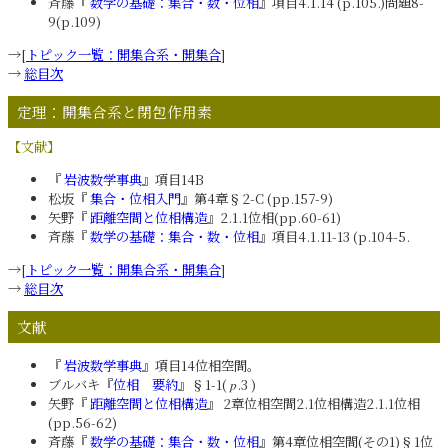
斉藤『
数学の基礎：集合・数・位相
』項目4.1.14 (p.105.)問題8-
9(p.109)
→[
トピック一覧：開集合系・開集合
]
→
総目次
定理：開集合系と閉包作用素
【文献】
『
岩波数学事典
』項目14B
松坂『
集合・位相入門
』第4章§2-C (pp.157-9)
矢野『
距離空間と位相構造
』2.1.1位相(pp.60-61)
斉藤『
数学の基礎：集合・数・位相
』項目4.1.11-13 (p.104-5.
→[
トピック一覧：開集合系・開集合
]
→
総目次
文献
『
岩波数学事典
』項目14位相空間。
ブルバキ『
位相 要約
』§1-1(
.3 )
p
矢野『
距離空間と位相構造
』 2章位相空間2.1位相構造2.1.1位相
(pp.56-62)
斉藤『
数学の基礎：集合・数・位相
』第4章位相空間(その1)§1位