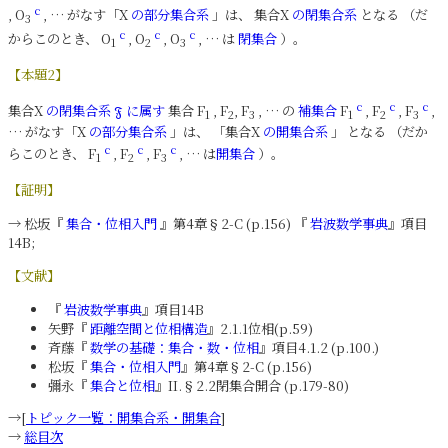
c
, O
, … がなす「X
の部分集合系
」は、 集合X
の閉集合系
となる （だ
3
c
c
c
からこのとき、 O
, O
, O
, … は
閉集合
）。
1
2
3
【本題2】
c
c
c
集合X
の閉集合系
に属す
集合 F
, F
, F
, … の
補集合
F
, F
, F
,
𝔉
1
2
3
1
2
3
… がなす「X
の部分集合系
」は、 「集合X
の開集合系
」 となる （だか
c
c
c
らこのとき、 F
, F
, F
, … は
開集合
）。
1
2
3
【証明】
→ 松坂『
集合・位相入門
』第4章§2-C (p.156) 『
岩波数学事典
』項目
14B;
【文献】
『
岩波数学事典
』項目14B
矢野『
距離空間と位相構造
』2.1.1位相(p.59)
斉藤『
数学の基礎：集合・数・位相
』項目4.1.2 (p.100.)
松坂『
集合・位相入門
』第4章§2-C (p.156)
彌永『
集合と位相
』II.§2.2閉集合開合 (p.179-80)
→[
トピック一覧：開集合系・開集合
]
→
総目次