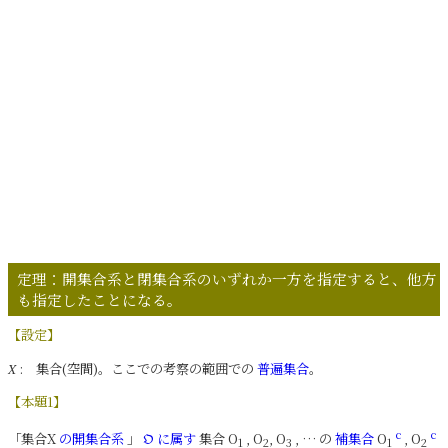
定理：開集合系と閉集合系のいずれか一方を指定すると、他方
も指定したことになる。
【設定】
: 集合(空間)。ここでの考察の範囲での
普遍集合
。
X
【本題1】
c
c
「集合X
の開集合系
」
に属す
集合 O
, O
, O
, … の
補集合
O
, O
𝔒
1
2
3
1
2