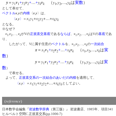
y
y
v
y
v
y
v
y
,
y
,
,
y
＝
+
+
…
+
（
…
は
実数
）
1
1
2
2
k
k
1
2
k
として表せて、
x
y
x
y
ベクトル
,
の
内積
〈
,
〉は、
x
y
+
x
y
+
+
x
y
x
y
…
〈
,
〉
＝
1
1
2
2
k
k
となる。
※なぜ？
v
v
v
v
v
v
,
,…,
がVの
正規直交基底
である
ならば
、
,
,…,
はVの
基底
であ
k
k
1
2
1
2
り、
v
v
v
したがって、Vに属す任意の
ベクトル
を、
,
,…,
の
一次結合
k
1
2
x
x
v
x
v
x
v
x
,
x
,
,
x
＝
+
+
…
+
（
…
は
実
1
1
2
2
k
k
1
2
k
数
）
y
y
v
y
v
y
v
y
,
y
,
,
y
＝
+
+
…
+
（
…
は
実
1
1
2
2
k
k
1
2
k
数
）
で表せる。
よって、
正規直交系の一次結合のあいだの内積
を適用して、
x
y
+
x
y
+
+
x
y
x
y
…
〈
,
〉
＝
としてよい。
1
1
2
2
k
k
reference
(
)
日本数学会編集『
岩波数学辞典
（第三版）』 岩波書店、1985年、項目341
ヒルベルト空間C.正規直交系(pp.1006-7)