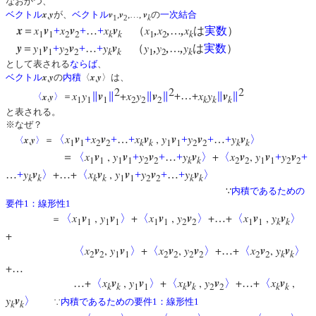
なおかつ、
x
y
v
v
v
ベクトル
,
が、
ベクトル
,
,…,
の
一次結合
k
1
2
x
x
v
x
v
x
v
x
,
x
,
,
x
＝
+
+
…
+
（
…
は
実数
）
1
1
2
2
k
k
1
2
k
y
y
v
y
v
y
v
y
,
y
,
,
y
＝
+
+
…
+
（
…
は
実数
）
1
1
2
2
k
k
1
2
k
として表される
ならば
、
x
y
x
y
ベクトル
,
の
内積
〈
,
〉は、
2
2
2
x
y
v
+
x
y
v
+
+
x
y
v
x
y
∥
∥
∥
∥
…
∥
∥
〈
,
〉
＝
1
1
1
2
2
2
k
k
k
と表される。
※なぜ？
x
v
x
v
x
v
,
y
v
y
v
y
v
x
y
〈
+
+
…
+
+
+
…
+
〉
〈
,
〉
＝
1
1
2
2
k
k
1
1
2
2
k
k
x
v
,
y
v
y
v
y
v
+
x
v
,
y
v
y
v
＝
〈
+
+
…
+
〉
〈
+
+
1
1
1
1
2
2
k
k
2
2
1
1
2
2
y
v
+
+
x
v
,
y
v
y
v
y
v
…
+
〉
…
〈
+
+
…
+
〉
k
k
k
k
1
1
2
2
k
k
∵
内積であるための
要件1：線形性1
x
v
,
y
v
+
x
v
,
y
v
+
+
x
v
,
y
v
〈
〉
〈
〉
…
〈
〉
＝
1
1
1
1
1
1
2
2
1
1
k
k
+
x
v
,
y
v
+
x
v
,
y
v
+
+
x
v
,
y
v
〈
〉
〈
〉
…
〈
〉
2
2
1
1
2
2
2
2
2
2
k
k
+
…
+
x
v
,
y
v
+
x
v
,
y
v
+
+
x
v
,
…
〈
〉
〈
〉
…
〈
k
k
1
1
k
k
2
2
k
k
y
v
〉
∵
内積であるための要件1：線形性1
k
k