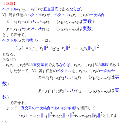
【本題】
v
v
v
V
ベクトル
,
,…,
∈
が
直交基底
である
ならば
、
k
1
2
x
y
v
v
v
Vに属す任意の
ベクトル
,
が、
ベクトル
,
,…,
の
一次結合
k
1
2
x
x
v
x
v
x
v
x
,
x
,
,
x
＝
+
+
…
+
（
…
は
実数
）
1
1
2
2
k
k
1
2
k
y
y
v
y
v
y
v
y
,
y
,
,
y
＝
+
+
…
+
（
…
は
実数
）
1
1
2
2
k
k
1
2
k
として表せて、
x
y
x
y
ベクトル
,
の
内積
〈
,
〉は、
2
2
2
x
y
v
+
x
y
v
+
+
x
y
v
x
y
∥
∥
∥
∥
…
∥
∥
〈
,
〉
＝
1
1
1
2
2
2
k
k
k
となる。
※なぜ？
v
v
v
v
v
v
,
,…,
がVの
直交基底
である
ならば
、
,
,…,
はVの
基底
であり、
k
k
1
2
1
2
v
v
v
したがって、Vに属す任意の
ベクトル
を、
,
,…,
の
一次結合
k
1
2
x
x
v
x
v
x
v
x
,
x
,
,
x
＝
+
+
…
+
（
…
は
実
1
1
2
2
k
k
1
2
k
数
）
y
y
v
y
v
y
v
y
,
y
,
,
y
＝
+
+
…
+
（
…
は
実
1
1
2
2
k
k
1
2
k
数
）
で表せる。
よって、
直交系の一次結合のあいだの内積
を適用して、
2
2
2
x
y
v
+
x
y
v
+
+
x
y
v
x
y
∥
∥
∥
∥
…
∥
∥
〈
,
〉
＝
としてよ
1
1
1
2
2
2
k
k
k
い。