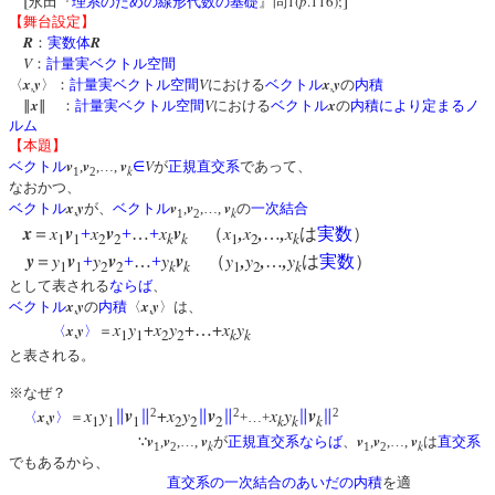
1(
p
.116);
永田『
理系のための線形代数の基礎
』問
【舞台設定】
R
R
：
実数体
V
：
計量実ベクトル空間
x
,
y
V
x
,
y
〈
〉：
計量実ベクトル空間
における
ベクトル
の
内積
x
V
x
∥
∥ ：
計量実ベクトル空間
における
ベクトル
の
内積により定まるノ
ルム
【本題】
v
v
v
V
ベクトル
,
,…,
∈
が
正規直交系
であって、
k
1
2
なおかつ、
x
y
v
v
v
ベクトル
,
が、
ベクトル
,
,…,
の
一次結合
k
1
2
x
x
v
x
v
x
v
x
,
x
,
,
x
＝
+
+
…
+
（
…
は
実数
）
1
1
2
2
k
k
1
2
k
y
y
v
y
v
y
v
y
,
y
,
,
y
＝
+
+
…
+
（
…
は
実数
）
1
1
2
2
k
k
1
2
k
として表される
ならば
、
x
y
x
y
ベクトル
,
の
内積
〈
,
〉は、
x
y
+
x
y
+
+
x
y
x
y
…
〈
,
〉
＝
1
1
2
2
k
k
と表される。
※なぜ？
x
y
v
+
x
y
v
x
y
v
2
2
2
x
y
∥
∥
∥
∥
∥
∥
〈
,
〉
＝
+…+
1
1
1
2
2
2
k
k
k
v
v
v
v
v
v
∵
,
,…,
が
正規直交系
ならば
、
,
,…,
は
直交系
k
k
1
2
1
2
でもあるから、
直交系の一次結合のあいだの内積
を適