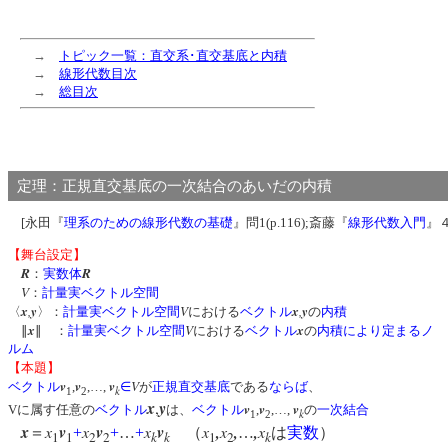
→
トピック一覧：直交系･直交基底と内積
→
線形代数目次
→
総目次
定理：正規直交基底の一次結合のあいだの内積
[永田『
理系のための線形代数の基礎
』問1(p.116);斎藤『
線形代数入門
』４
【舞台設定】
R
R
：
実数体
V
：
計量実ベクトル空間
x
,
y
V
x
,
y
〈
〉：
計量実ベクトル空間
における
ベクトル
の
内積
x
V
x
∥
∥ ：
計量実ベクトル空間
における
ベクトル
の
内積により定まるノ
ルム
【本題】
v
v
v
V
ベクトル
,
,…,
∈
が
正規直交基底
である
ならば
、
k
1
2
x
,
y
v
v
v
Vに属す任意の
ベクトル
は、
ベクトル
,
,…,
の
一次結合
k
1
2
x
x
v
x
v
x
v
x
,
x
,
,
x
＝
+
+
…
+
（
…
は
実数
）
1
1
2
2
k
k
1
2
k