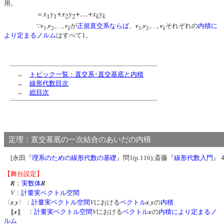
用。
x
y
+
x
y
+
+
x
y
…
＝
1
1
2
2
k
k
v
v
v
v
v
v
∵
,
,…,
が
正規直交系
ならば
、
,
,…,
それぞれの
内積に
k
k
1
2
1
2
より定まるノルム
はすべて1。
→
トピック一覧：直交系･直交基底と内積
→
線形代数目次
→
総目次
定理：直交基底の一次結合のあいだの内積
[永田『
理系のための線形代数の基礎
』問1(p.116);斎藤『
線形代数入門
』４
【舞台設定】
R
R
：
実数体
V
：
計量実ベクトル空間
x
,
y
V
x
,
y
〈
〉：
計量実ベクトル空間
における
ベクトル
の
内積
x
V
x
∥
∥ ：
計量実ベクトル空間
における
ベクトル
の
内積により定まるノ
ルム