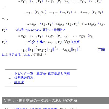
x
y
v
,
v
+
x
y
v
,
v
+
+
x
y
v
,
v
〈
〉
〈
〉
…
〈
〉
＝
1
1
1
1
1
2
1
2
1
k
1
k
+
x
y
v
,
v
+
x
y
v
,
v
+
+
x
y
v
,
v
〈
〉
〈
〉
…
〈
〉
2
1
2
1
2
2
2
2
2
k
2
k
+
…
+
x
y
v
,
v
+
x
y
v
,
v
+
+
x
y
v
,
…
〈
〉
〈
〉
…
〈
k
1
k
1
k
2
k
2
k
k
k
v
〉
∵
内積であるための要件2：線形性2
k
x
y
v
,
v
+
x
y
v
,
v
+
+
x
y
v
,
〈
〉
〈
〉
…
〈
＝
1
1
1
1
2
2
2
2
k
k
k
v
v
,
v
,
,
v
V
〉
∵
ベクトル
…
∈
は
直交系
k
1
2
k
2
2
2
x
y
v
+
x
y
v
+
+
x
y
v
∥
∥
∥
∥
…
∥
∥
＝
∵
内積
1
1
1
2
2
2
k
k
k
により定まるノルム
の定義より
→
トピック一覧：直交系･直交基底と内積
→
線形代数目次
→
総目次
定理：正規直交系の一次結合のあいだの内積
[
]