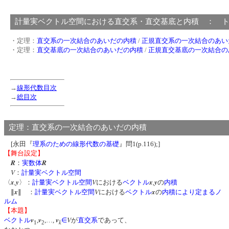
計量実ベクトル空間における直交系・直交基底と内積 ： 
・定理：
直交系の一次結合のあいだの内積
/
正規直交系の一次結合のあい
・定理：
直交基底の一次結合のあいだの内積
/
正規直交基底の一次結合の
→
線形代数目次
→
総目次
定理：直交系の一次結合のあいだの内積
[永田『
理系のための線形代数の基礎
』問1(p.116);]
【舞台設定】
R
R
：
実数体
V
：
計量実ベクトル空間
x
,
y
V
x
,
y
〈
〉：
計量実ベクトル空間
における
ベクトル
の
内積
x
V
x
∥
∥ ：
計量実ベクトル空間
における
ベクトル
の
内積により定まるノ
ルム
【本題】
v
v
v
V
ベクトル
,
,…,
∈
が
直交系
であって、
k
1
2