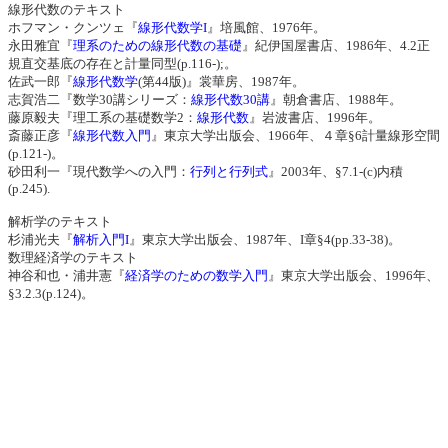
線形代数のテキスト
ホフマン・クンツェ『
線形代数学I
』培風館、1976年。
永田雅宜『
理系のための線形代数の基礎
』紀伊国屋書店、1986年、4.2正
規直交基底の存在と計量同型(p.116-);。
佐武一郎『
線形代数学
(第44版)』裳華房、1987年。
志賀浩二『数学30講シリーズ：
線形代数30講
』朝倉書店、1988年。
藤原毅夫『理工系の基礎数学2：
線形代数
』岩波書店、1996年。
斎藤正彦『
線形代数入門
』東京大学出版会、1966年、４章§6計量線形空間
(p.121-)。
砂田利一『現代数学への入門：
行列と行列式
』2003年、§7.1-(c)内積
(p.245).
解析学のテキスト
杉浦光夫『
解析入門I
』東京大学出版会、1987年、I章§4(pp.33-38)。
数理経済学のテキスト
神谷和也・浦井憲『
経済学のための数学入門
』東京大学出版会、1996年、
§3.2.3(p.124)。