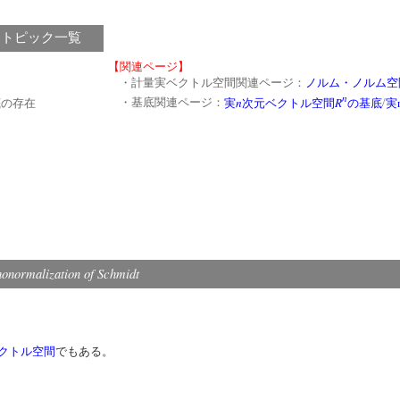
 トピック一覧
【関連ページ】
・計量実ベクトル空間関連ページ：
ノルム・ノルム空
n
n
R
・基底関連ページ：
実
次元ベクトル空間
の基底
/
実
底の存在
honormalization of Schmidt
クトル空間
でもある。