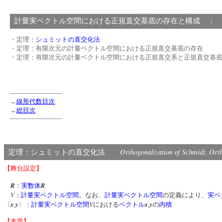
計量実ベクトル空間における正規直交基底の存在と構成 ：
・定理：
シュミットの直交化法
・定理：有限次元の計量ベクトル空間における正規直交基底の存在
・定理：有限次元の計量ベクトル空間における正規直交系と正規直交基
→
線形代数目次
→
総目次
Orthogonalization of Schmidt, Ort
定理：シュミットの直交化法
【舞台設定】
R
R
：
実数体
V
：
計量実ベクトル空間
。なお、
計量実ベクトル空間
の定義により、
実ベ
x
,
y
V
x
,
y
〈
〉：
計量実ベクトル空間
における
ベクトル
の
内積
【本題】