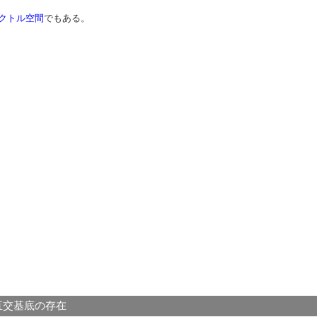
クトル空間
でもある。
規直交基底の存在