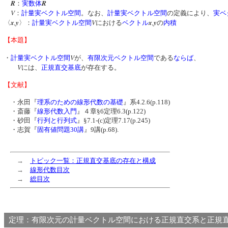
R
R
：
実数体
V
：
計量実ベクトル空間
。なお、
計量実ベクトル空間
の定義により、
実ベ
x
,
y
V
x
,
y
〈
〉：
計量実ベクトル空間
における
ベクトル
の
内積
【本題】
V
・
計量実ベクトル空間
が、
有限次元ベクトル空間
である
ならば
、
V
には、
正規直交基底
が存在する。
【文献】
・永田『
理系のための線形代数の基礎
』系4.2.6(p.118)
・斎藤『
線形代数入門
』４章§6定理6.3(p.122)
・砂田『
行列と行列式
』§7.1-(c)定理7.17(p.245)
・志賀『
固有値問題30講
』9講(p.68).
→
トピック一覧：正規直交基底の存在と構成
→
線形代数目次
→
総目次
定理：有限次元の計量ベクトル空間における正規直交系と正