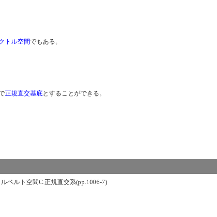
クトル空間
でもある。
で
正規直交基底
とすることができる。
ベルト空間C.正規直交系(pp.1006-7)