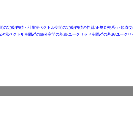
間の定義
/
内積・計量実ベクトル空間の定義
/
内積の性質
/
正規直交系･正規直交
n
n
R
R
n次元ベクトル空間
の部分空間の基底
/
ユークリッド空間
の基底
/
ユークリ