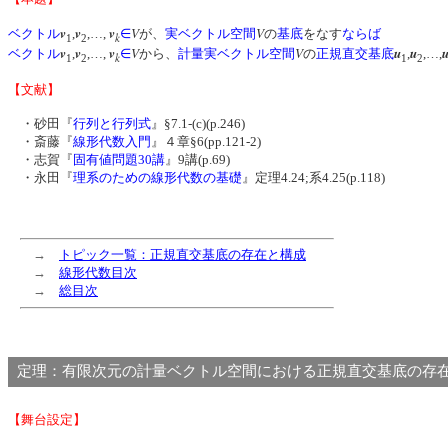
v
v
v
V
V
ベクトル
,
,…,
∈
が、
実ベクトル空間
の
基底
をなす
ならば
k
1
2
v
v
v
V
V
u
u
ベクトル
,
,…,
∈
から、
計量実ベクトル空間
の
正規直交基底
,
,…,
k
1
2
1
2
【文献】
・砂田『
行列と行列式
』§7.1-(c)(p.246)
・斎藤『
線形代数入門
』４章§6(pp.121-2)
・志賀『
固有値問題30講
』9講(p.69)
・永田『
理系のための線形代数の基礎
』定理4.24;系4.25(p.118)
→
トピック一覧：正規直交基底の存在と構成
→
線形代数目次
→
総目次
定理：有限次元の計量ベクトル空間における正規直交基底
【舞台設定】