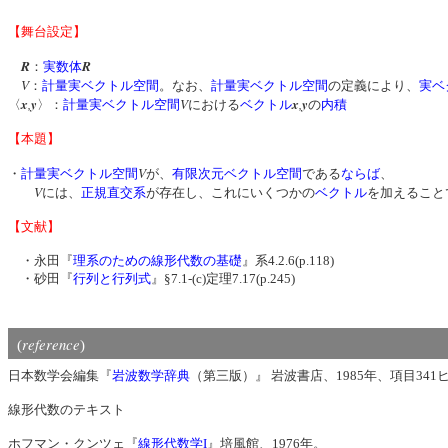
【舞台設定】
R
R
：
実数体
V
：
計量実ベクトル空間
。なお、
計量実ベクトル空間
の定義により、
実ベ
x
,
y
V
x
,
y
〈
〉：
計量実ベクトル空間
における
ベクトル
の
内積
【本題】
V
・
計量実ベクトル空間
が、
有限次元ベクトル空間
である
ならば
、
V
には、
正規直交系
が存在し、これにいくつかの
ベクトル
を加えること
【文献】
・永田『
理系のための線形代数の基礎
』系4.2.6(p.118)
・砂田『
行列と行列式
』§7.1-(c)定理7.17(p.245)
reference
(
)
日本数学会編集『
岩波数学辞典
（第三版）』 岩波書店、1985年、項目341ヒル
線形代数のテキスト
ホフマン・クンツェ『
線形代数学I
』培風館、1976年。