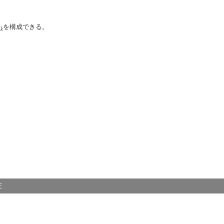
u
を構成できる。
k
の存在