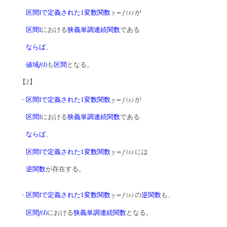
y = f (x)
区間I
で定義された1変数関数
が
区間I
における
狭義単調
連続関数
である
ならば
、
f(I)
値域
も
区間
となる。
【2】
y = f (x)
・
区間I
で定義された1変数関数
が
区間I
における
狭義単調
連続関数
である
ならば
、
y = f (x)
区間I
で定義された1変数関数
には
逆関数
が存在する。
y = f (x)
・
区間I
で定義された1変数関数
の
逆関数
も、
f(I)
区間
における
狭義単調
連続関数
となる。