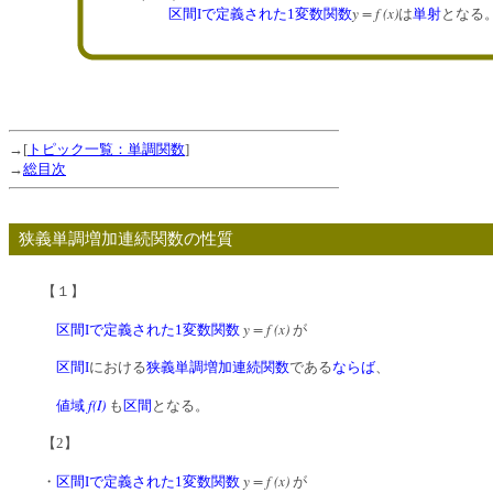
y = f (x)
区間I
で定義された1変数関数
は
単射
とな
→[
トピック一覧：単調関数
]
→
総目次
狭義単調増加連続関数の性質
【１】
y = f (x)
区間I
で定義された1変数関数
が
区間I
における
狭義単調増加
連続関数
である
ならば
、
f(I)
値域
も
区間
となる。
【2】
y = f (x)
・
区間I
で定義された1変数関数
が