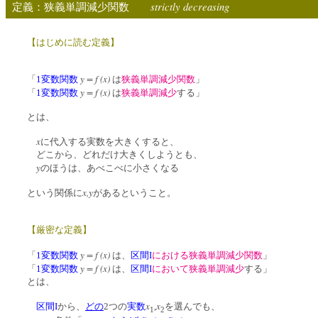
strictly decreasing
定義：狭義単調減少関数
【はじめに読む定義】
y = f (x)
「
1変数関数
は
狭義単調減少関数
」
y = f (x)
「
1変数関数
は
狭義単調減少
する」
とは、
x
に代入する実数を大きくすると、
どこから、どれだけ大きくしようとも、
y
のほうは、あべこべに小さくなる
x,y
という関係に
があるということ。
【厳密な定義】
y = f (x)
「
1変数関数
は、
区間I
における狭義単調減少関数
」
y = f (x)
「
1変数関数
は、
区間I
において狭義単調減少
する」
とは、
x
x
区間I
から、
どの
2つの
実数
,
を選んでも、
1
2