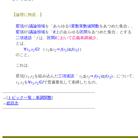
【論理に拘泥…】
f
変項
の
議論領域
を「あらゆる
1変数実数値関数
をあつめた集合」,
I
R
変項
の
議論領域
を「
上のあらゆる
区間
をあつめた集合」とする
f
I
二項述語
「
は、
区間
において広義単調減少
」
とは、
x
x
I
x
x
f
x
f
x
∀
,
∈
(
≦
⇒
(
)
≧
(
)
)
1
2
1
2
1
2
のこと。
これは、
f
x
x
x
x
f
x
f
x
変項
,
,
を組み込んだ
三項述語
「
≦
⇒
(
)
≧
(
)
」について、
1
2
1
2
1
2
x
x
x
x
I
,
を
∀
,
∈
で普遍量化して束縛したもの。
1
2
1
2
→[
トピック一覧：単調関数
]
→
総目次