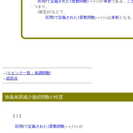
y = f (x)
「
区間I
で定義された1変数関数
が
単射
である」
こ
・つまり、
(仮定)のもとで、
y = f (x)
区間I
で定義された1変数関数
は
単射
となる
→[
トピック一覧：単調関数
]
→
総目次
狭義単調減少連続関数の性質
【１】
y = f (x)
区間I
で定義された1変数関数
が