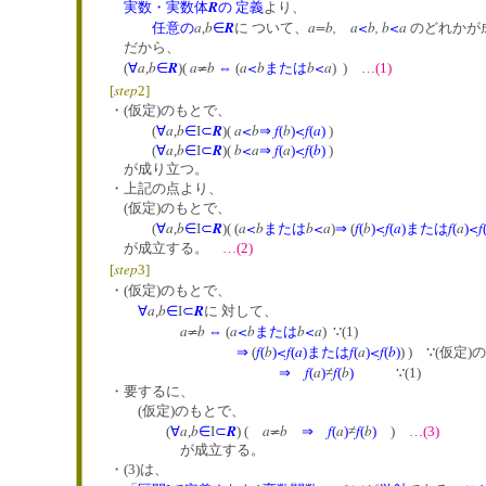
R
実数・実数体
の 定義
より、
a
b
R
a=
b,
a
<
b
, b
<
a
任意の
,
∈
に ついて、
のどれかが
だから、
a
b
R
a≠
b
a
<
b
b
<
a
(
∀
,
∈
)(
⇔
(
または
) )
…(1)
step
[
2]
・(仮定)のもとで、
a
b
R
a
<
b
f
b
<
f
a
(
∀
,
∈
I
⊂
)(
⇒
(
)
(
)
)
a
b
R
b
<
a
f
a
<
f
b
(
∀
,
∈
I
⊂
)(
⇒
(
)
(
)
)
が成り立つ。
・上記の点より、
(仮定)のもとで、
a
b
R
a
<
b
b
<
a
f
b
<
f
a
f
a
<
f
(
∀
,
∈
I
⊂
)( (
または
)
⇒
(
(
)
(
)
または
(
)
が成立する。
…(2)
step
[
3]
・(仮定)のもとで、
a
b
R
∀
,
∈
I
⊂
に 対して、
a≠
b
a
<
b
b
<
a
⇔
(
または
) ∵(1)
f
b
<
f
a
f
a
<
f
b
⇒
(
(
)
(
)
または
(
)
(
)
) ) ∵(仮定
f
a
f
b
⇒
(
)
≠
(
)
∵(1)
・要するに、
(仮定)のもとで、
a
b
R
a≠
b
f
a
f
b
(
∀
,
∈
I
⊂
) (
⇒
(
)
≠
(
)
)
…(3)
が成立する。
・(3)は、