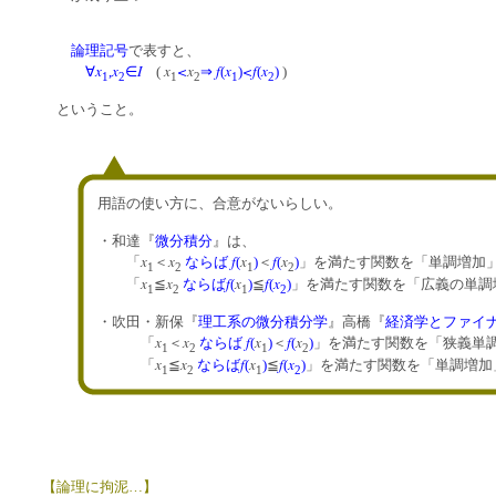
論理記号
で表すと、
x
x
I
x
<
x
f
x
<
f
x
∀
,
∈
(
⇒
(
)
(
)
)
1
2
1
2
1
2
ということ。
用語の使い方に、合意がないらしい。
・和達『
微分積分
』は、
x
x
f
x
f
x
「
＜
ならば
(
)
＜
(
)
」を満たす関数を「単調増加
1
2
1
2
x
x
f
x
f
x
「
≦
ならば
(
)
≦
(
)
」を満たす関数を「広義の単調
1
2
1
2
・吹田・新保『
理工系の微分積分学
』高橋『
経済学とファイ
x
x
f
x
f
x
「
＜
ならば
(
)
＜
(
)
」を満たす関数を「狭義単
1
2
1
2
x
x
f
x
f
x
「
≦
ならば
(
)
≦
(
)
」を満たす関数を「単調増加
1
2
1
2
【論理に拘泥…】