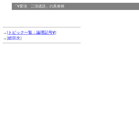
「∀変項 二項述語」の具体例
→[
トピック一覧：論理記号∀
]
→[
総目次
]