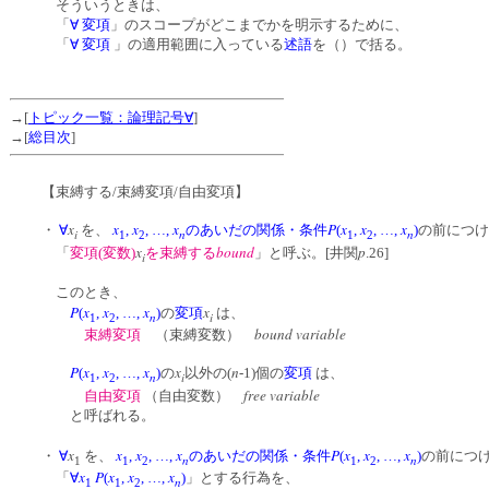
そういうときは、
「
∀
変項
」のスコープがどこまでかを明示するために、
「
∀
変項
」の適用範囲に入っている
述語
を（）で括る。
→[
トピック一覧：論理記号∀
]
→[
総目次
]
【束縛する/束縛変項/自由変項】
x
x
x
x
P
x
x
x
・
∀
を、
,
, …,
のあいだの関係・条件
(
,
, …,
)
の前につけ
i
n
n
1
2
1
2
x
bound
p
「
変項(変数)
を束縛する
」
と呼ぶ。[井関
.26]
i
このとき、
P
x
x
x
x
(
,
, …,
)
の
変項
は、
n
i
1
2
bound variable
束縛変項
（束縛変数）
P
x
x
x
x
n
(
,
, …,
)
の
以外の(
-1)個の
変項
は、
n
i
1
2
free
variable
自由変項
（自由変数）
と呼ばれる。
x
x
x
x
P
x
x
x
・
∀
を、
,
, …,
のあいだの関係・条件
(
,
, …,
)
の前につ
n
n
1
1
2
1
2
x
P
x
x
x
「
∀
(
,
, …,
)
」とする行為を、
n
1
1
2