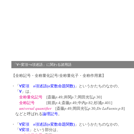
n
「∀+変項+
項述語」に関わる諸用語
【全称記号・全称量化記号/全称量化子・全称作用素】
n
n
・「
∀変項
項述語(
変数命題関数)
」というかたちのなかの、
「
∀
」は、
p
p
p
全称量化記号
[斎藤
.49;井関
.7;岡田光弘
.30]
p
p
p
p
全称記号
[前原
.4;斎藤
.49;中内
.82;杉浦
.401]
universal quantifier
p
p
De LaFuente,p
[斎藤
.49;岡田光弘
.30;
.8]
などと呼ばれる
論理記号
。
n
n
・「
∀変項
項述語(
変数命題関数)
」というかたちのなかの、
「
∀
変項
」という部分は、