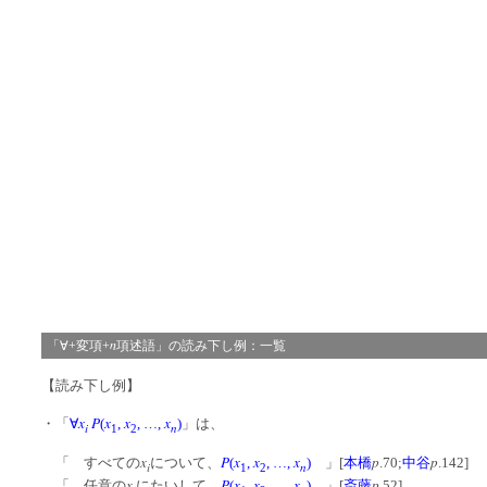
n
「∀+変項+
項述語」の読み下し例：一覧
【読み下し例】
x
P
x
x
x
・「
∀
(
,
, …,
)
」は、
i
n
1
2
x
P
x
x
x
p
p
「 すべての
について、
(
,
, …,
)
」[
本橋
.70;
中谷
.142]
i
n
1
2
x
P
x
x
x
p
「 任意の
にたいして、
(
,
, …,
)
」[
斎藤
.52]