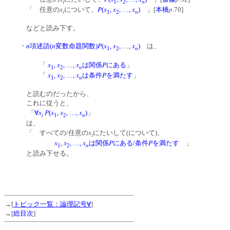
i
n
1
2
x
P
x
x
x
p
「 任意の
について、
(
,
, …,
)
」[
本橋
.70]
i
n
1
2
などと読み下す。
n
n
P
x
x
x
・
項述語(
変数命題関数)
(
,
, …,
)
は、
n
1
2
x
x
x
P
「
,
, …,
は
関係
にある
」
n
1
2
x
x
x
P
「
,
, …,
は条件
を満たす
」
n
1
2
と読むのだったから、
これに従うと、
x
P
x
x
x
「
∀
(
,
, …,
)
」
i
n
1
2
は、
x
「 すべての/任意の
にたいして(について)、
i
x
x
x
P
P
,
, …,
は
関係
にある/条件
を満たす
」
n
1
2
と読み下せる。
→[
トピック一覧：論理記号∀
]
→[
総目次
]