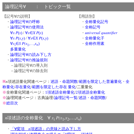
論理記号∀ ： トピック一覧
【記号∀の説明】
【用語別】
・
論理記号∀の呼称
・
全称量化記号
・
論理記号∀の使用法
・
全称記号
x
P
x
x
X
P
x
universal quantifier
∀
(
)
/
∀
∈
(
)
・
x
P
x
y
x
X
P
x
y
∀
(
,
)
/
∀
∈
(
,
)
・
全称量化子
x
S P(x
x
∀
∈
,…,
)
・
全称作用素
i
n
1
多重量化
・
論理記号∀の読み下し方
・
論理記号∀の推論規則
－論理記号∀の導入則
－論理記号∀の除去則
n
※
項述語量化関連ページ：
述語・命題関数
/
範囲を限定した普遍量化・全
称量化
/
存在量化
/
範囲を限定した存在 量化
/二重量化
※
全称量化関連ページ：
1項述語全称量化
/
2項述語全称量化
※
論理関連ページ：古典論理/
論理記号一覧
/
述語・命題関数
/
※
総目次
n
x
P(x
x
x
項述語の全称量化 ∀
,
,…,
)
i
n
1
2
n
・
「∀変項
項述語」の意味と読み下し方