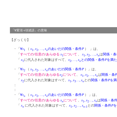
n
「∀変項
項述語」の意味
【ざっくり】
x
x
x
x
P
・「
∀
（
,
, …,
のあいだの関係・条件
）
」は、
n
1
1
2
x
x
x
x
「
すべての
/
任意の
/
あらゆる
について
、
,
, …,
は
関係・条
n
1
1
2
x
x
x
P
「
に代入された対象はすべて、
, …,
との関係・条件
を満た
n
1
2
x
x
x
x
P
・「
∀
（
,
, …,
のあいだの関係・条件
）」は、
n
2
1
2
x
x
x
x
「
すべての
/
任意の
/
あらゆる
について
、
,
, …,
は
関係・条
n
2
1
2
x
x
x
x
P
「
に代入された対象はすべて、
,
…,
との
関係・条件
を満
n
2
1
3
：
：
x
x
x
x
P
・「
∀
（
,
, …,
のあいだの関係・条件
） 」は、
n
n
1
2
x
x
x
x
「
すべての
/
任意の
/
あらゆる
について
、
,
…,
は
関係・条
n
n
1
2
x
x
x
x
P
「
に代入された対象はすべて、
,
…,
との
関係・条件
を
n
n
1
2
-1