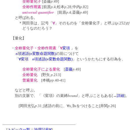
p
全称量化子
[斎藤
.49]
p
p
p
全称作用素
[前原
.4;松本
.28;中内
.82]
universal quantifier
p
p
[前原
.4;斎藤
.49]
と呼ばれる。
p
＊岡田章は、記号「
∀
」そのものを「全称量化子」と呼ぶ(
.252)
どうなのだろう？
【量化】
・
全称量化子・全称作用素
「
∀
変項
」を
n
n
項述語(
変数命題関数)
の前につけて
n
n
「
∀変項
項述語(
変数命題関数)
」というかたちにする行為を、
p
全称量化子による量化
[
斎藤
.49]
p
全称量化
[野矢
.213]
pp
普遍量化
[本橋
.40-41]
などと呼ぶ。
bound
別の文脈で、「《変項》の束縛
」と呼ぶこともある[→
詳細
]。
p
p
[岡田光弘
.31;]述語の前に、∀x,∃xをつけること[井関
.26]
→
[
トピック一覧：論理記号∀
]