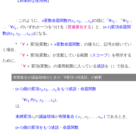
【
具体的な使用例
】
n
P
x
x
x
x
x
・このように、
変数命題関数
(
,
, …,
)
の頭に「
∀
」「
∀
」
n
1
2
1
2
x
n
…「
∀
」のいずれか一つをつける（
普遍量化する
）と、
(
-1)変項命題関
n
Q
x
x
x
数
(
,
,…,
)
になる。
n
1
2
-1
n
＊「
∀
＋ 変項(変数) ＋
変数命題関数
」の後ろに、記号が続いてい
く場合、
「
∀
＋ 変項(変数)」が支配している範囲（
スコープ
）を明示する
ために、
「
∀
＋ 変項(変数)」の適用範囲に入っている
述語
を（）で括る。
n
有限集合が議論領域のときの「∀変項
項述語」の解釈
n
x
x
x
・
(
-1)個の変項
,
,…,
をもつ述語・命題関数
n
2
3
x
P
x
x
x
「
∀
(
,
, …,
)
」
n
1
1
2
は、
x
a
a
a
束縛変項
の
議論領域
が
有限集合
{
,
, … ,
}
であるとき、
m
1
1
2
n
(
-1)個の変項をもつ述語・命題関数