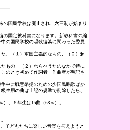
従来の国民学校は廃止され、六三制が始まり
編の国定教科書になります。新教科書の編
争中の国民学校の唱歌編纂に関わった委員
た。（１）軍国主義的なもの、（２）超
たもの、（２）わらべうたのなかで特に
、このとき初めて作詞者・作曲者が明記さ
戦争中に戦意昂揚のための少国民唱歌ばか
上級生用の曲は上記の規準で削除したら、
）、６年生は15曲（68％）。
す。
し、子どもたちに楽しい音楽を与えようと