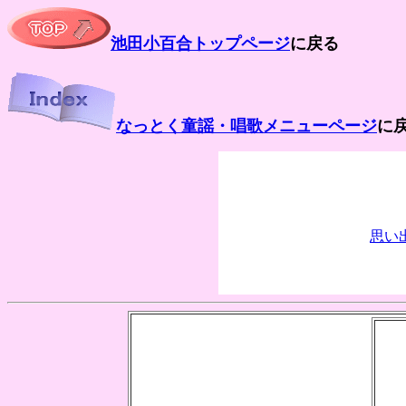
池田小百合トップページ
に戻る
なっとく童謡・唱歌メニューページ
に
思い