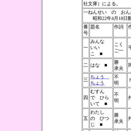
社文庫）による。
一ねんせい の お
昭和22年4月18日
番
題名
作詞
号
みんな
こく
一
いい
ご一
こ ■
勝
二
はな ■
承夫
ちょう
不
三
ちょう
明
むすん
不
四
で ひら
明
いて ■
わたし
勝
五
の ひつ
承夫
じ ■