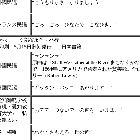
外國民謡
“こうもりがさ かりましょう”
フランス民謡
“ごろ ごろ ひなたで こなひき、”
おんがく 文部省著作・発行
刻印刷 5月15日翻刻発行 日本書籍
“ランランラ”
原曲は「Shall We Gather at the River まも
外國民謡
で、1864年にアメリカで発表された賛美歌。
リー（Robert Lowry）
外國民謡
“ギッタン バッコ あがります。”
愛知師範学校
（現・愛知教
“おてて つないで の道を いけば、”
育大学） 弘
田龍太郎
多 梅稚
“わかくさもえる 丘の道”