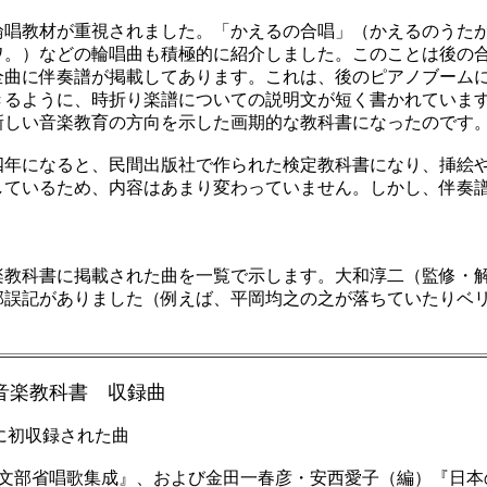
唱教材が重視されました。「かえるの合唱」（かえるのうた
ワ。）などの輪唱曲も積極的に紹介しました。このことは後の
曲に伴奏譜が掲載してあります。これは、後のピアノブーム
るように、時折り楽譜についての説明文が短く書かれていま
しい音楽教育の方向を示した画期的な教科書になったのです
年になると、民間出版社で作られた検定教科書になり、挿絵や
しているため、内容はあまり変わっていません。しかし、伴奏
】
楽教科書に掲載された曲を一覧で示します。大和淳二（監修・
部誤記がありました（例えば、平岡均之の之が落ちていたりベ
 音楽教科書 収録曲
収録された曲
文部省唱歌集成』、および金田一春彦・安西愛子（編）『日本