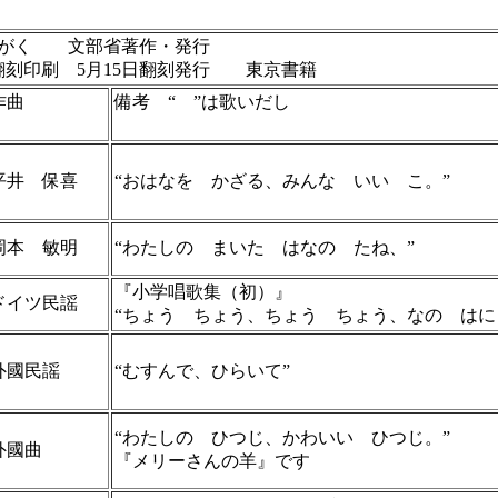
んがく 文部省著作・発行
翻刻印刷 5月15日翻刻発行 東京書籍
作曲
備考 “ ”は歌いだし
平井 保喜
“おはなを かざる、みんな いい こ。”
岡本 敏明
“わたしの まいた はなの たね、”
『小学唱歌集（初）』
ドイツ民謡
“ちょう ちょう、ちょう ちょう、なの はに
外國民謡
“むすんで、ひらいて”
“わたしの ひつじ、かわいい ひつじ。”
外國曲
『メリーさんの羊』です