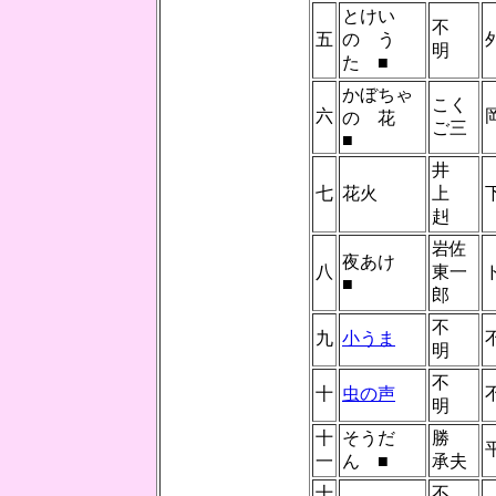
とけい
不
五
の う
明
た ■
かぼちゃ
こく
六
の 花
ご三
■
井
七
花火
上
赳
岩佐
夜あけ
八
東一
■
郎
不
九
小うま
明
不
十
虫の声
明
十
そうだ
勝
一
ん ■
承夫
十
不