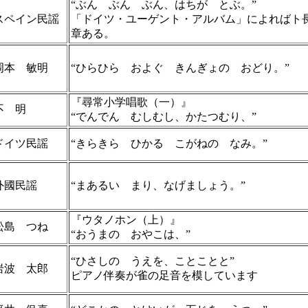
“ぶん ぶん ぶん、はちが とぶ。”
スペイン民謡
「ドイツ・ユーゲント・アルバム」によればト長
章ある。
岡本 敏明
“ひらひら およぐ きんぎょの おどり。”
『尋常小学唱歌（一）』
不 明
“でんでん むしむし、かたつむり、”
ドイツ民謡
“きらきら ひかる こがねの なみ。”
外國民謡
“まあるい まり、なげましょう。”
『ウタノホン（上）』
松島 つね
“おうまの おやこは、”
“ひさしの うえを、ことことと”
岩波 太郎
ピアノ伴奏が雀の足音を模しています