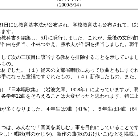
（2009/5/14）
月31日には教育基本法が公布され、学校教育法も公布されて、
れます。
教科書を編集し、5月に発行しました。これが、最後の文部省
が作曲を担当、小林つやえ、勝承夫が作詞を担当しました。戦
して次の三項目に該当する教材を排除することを示していまし
るもの。
材でした。（１）従来の文部省唱歌にあって歌曲ともにすぐれ
の手になった童謡ですぐれたもの、（４）新作したもの。また
『日本唱歌集』（岩波文庫、1958年）によっていますが、
各学年22曲をそろえることは大変だったと思われます。特に
くなりました。４年生は9曲（41％）、５年生は14曲（64％
つは、みんなで「音楽を楽しむ」事を目的にしていることで
し)・唱歌(村のかじや)、新作の曲(歌のおけいこ)などを掲載