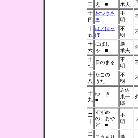
三
え ■
承夫
十
おつきさ
不
四
ま
明
十
はとぽっ
不
五
ぽ
明
十
にばし
勝
六
ゃ ■
承夫
十
不
日のまる
七
明
十
たこの
不
八
うた
明
岩佐
十
ゆ き
東一
九
■
郎
すずめ
二
不
の おや
十
明
ど ■
二
こうもり
勝