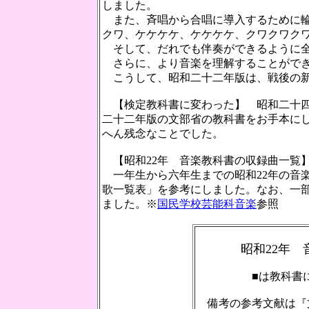
しました。
また、斉唱から合唱に導入するために輪
クワ、ケケケケ、ケケケケ、クワクワク
そして、だれでも伴奏ができるように全
さらに、より音楽を理解することができ
こうして、昭和二十二年版は、戦後の新
【検定教科書に変わった】 昭和二十四
二十二年版の文部省の教科書をお手本に
へん残念なことでした。
【昭和22年 音楽教科書の収録曲一覧
一年生から六年生までの昭和22年の音
歌一覧表」を参考にしました。なお、一
ました。※
国民学校芸能科音楽
参照
昭和22年
■は教科書に初
備考の参考文献は『