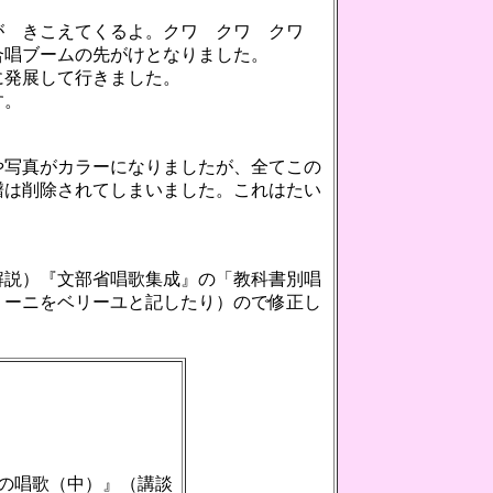
が きこえてくるよ。クワ クワ クワ
合唱ブームの先がけとなりました。
に発展して行きました。
す。
。
写真がカラーになりましたが、全てこの
譜は削除されてしまいました。これはたい
解説）『文部省唱歌集成』の「教科書別唱
リーニをベリーユと記したり）ので修正し
の唱歌（中）』（講談