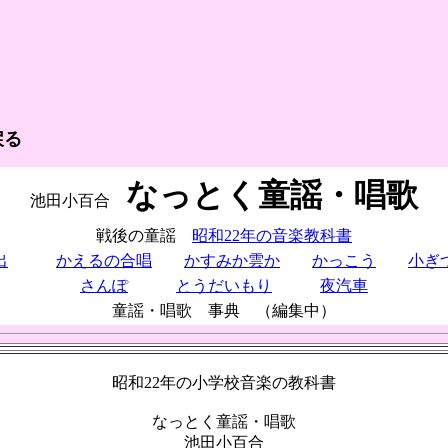
戻る
なっとく童謡・唱歌
池田小百合
戦後の童謡
昭和22年の音楽教科書
出
かえるの合唱
かすみか雲か
かっこう
小ぎ
さんぽ
とうだいもり
夜汽車
童謡・唱歌 事典 （編集中）
昭和22年の小学校音楽の教科書
なっとく童謡・唱歌
池田小百合