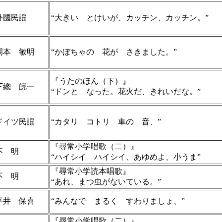
外國民謡
“大きい とけいが、カッチン、カッチン。”
岡本 敏明
“かぼちゃの 花が さきました。”
『うたのほん（下）』
下總 皖一
“ドンと なった。花火だ、きれいだな。”
ドイツ民謡
“カタリ コトリ 車の 音、”
『尋常小学唱歌（二）』
不 明
“ハイシイ ハイシイ、あゆめよ、小うま”
『尋常小学読本唱歌』
不 明
“あれ、まつ虫がないている。”
平井 保喜
“みんなで まるく すわりましょ、”
『尋常小学唱歌（二）』