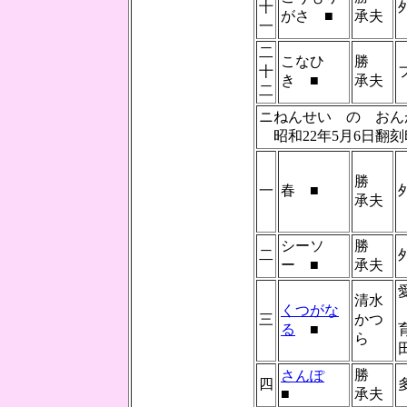
十
がさ ■
承夫
一
二
こなひ
勝
十
き ■
承夫
二
ニねんせい の 
昭和22年5月6日翻
勝
一
春 ■
承夫
シーソ
勝
二
ー ■
承夫
清水
くつがな
三
かつ
る
■
ら
勝
さんぽ
四
■
承夫