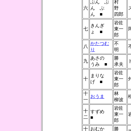
ぶん ぶ
村
六
ん ぶ
野
ん ■
四郎
岩佐
きんぎ
七
東一
ょ ■
郎
かたつむ
不
八
り
明
あさの
勝
九
うみ ■
承夫
岩佐
まりな
十
東一
げ ■
郎
十
林
おうま
一
柳波
岩佐
十
すずめ
東一
二
■
郎
十
おむか
勝