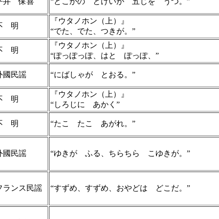
平井 保喜
“どこかの とけいが 五じを うつ。”
『ウタノホン（上）』
不 明
“でた、でた、つきが。”
『ウタノホン（上）』
不 明
“ぽっぽっぽ、はと ぽっぽ、”
外國民謡
“にばしゃが とおる。”
『ウタノホン（上）』
不 明
“しろじに あかく”
不 明
“たこ たこ あがれ。”
外國民謡
“ゆきが ふる、ちらちら こゆきが。”
フランス民謡
“すずめ、すずめ、おやどは どこだ。”