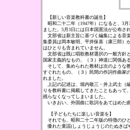
【新しい音楽教科書の誕生】
昭和二十二年（1947年）になると、3
ました。5月3日には日本国憲法が公布さ
文部省は新主旨に基づく編集による音楽
集委員は岡本敏明、平井保喜（康三郎）
はひとりも含まれていません。
文部省は既に唱歌教材選択の一般方針と
国家主義的なもの、（３）神道に関係あ
そして、集められた教材は次のような教
すぐれたもの、（３）民間の作詞作曲家
れました。
上記の記述は、堀内敬三・井上武士（編）
りを教科書に掲載してきたこともあって、
残らなくなってしまいました。
いきおい、外国曲に歌詞をあてはめた曲が多
【子どもたちに楽しい音楽を】
それでも、昭和二十二年版の特徴のひと
優れた童謡(しょうじょうじのたぬきばや