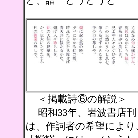
と、譜 どうどうとー
＜掲載詩⑥の解説＞
昭和33年、岩波書店刊
は、作詞者の希望により