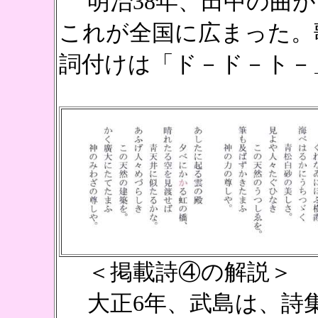
明治38年、田中の曲が
これが全国に広まった。
詞付けは「ド－ド－ト－
＜掲載詩④の解説＞
大正6年、武島は、詩