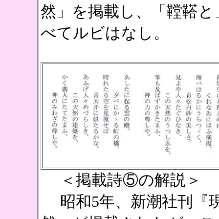
然」を掲載し、「鞺鞳と
べてルビはなし。
＜掲載詩⑤の解説＞
昭和5年、新潮社刊『現