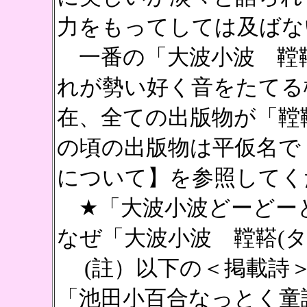
力をもってしては及ばな
一番の「大波小波 鞺鞳
れが勢い好く音をたてる
在、全ての出版物が「鞺
の頃の出版物は平仮名で
について】を参照してく
★「大波小波どーどー
なぜ「大波小波 鞺鞳(
(註）以下の＜掲載詩＞
「池田小百合なっとく童