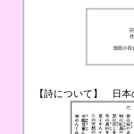
池田小百
（
【詩について】 日本