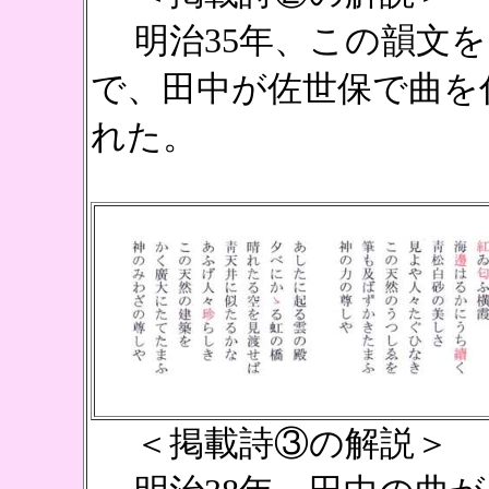
明治35年、この韻文を
で、田中が佐世保で曲を
れた。
＜掲載詩③の解説＞