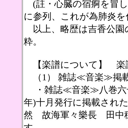
(註・心臓の宿痾を冒し
に参列、これが為肺炎を
以上、略歴は吉香公園
粋。
【
楽譜について
】 楽
（1） 雑誌≪音楽≫掲
・雑誌≪音楽≫八巻六号(
年)十月発行に掲載され
然 故海軍々樂長 田中
す。