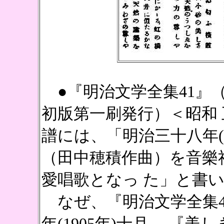
●『明治文学全集41』
初版第一刷発行）＜昭和
譜には、「明治三十八年(1
（田中穂積作曲）を音樂
愛唱歌となっ た」と書
なぜ、『明治文学全集4
年(1905年)十月、 『