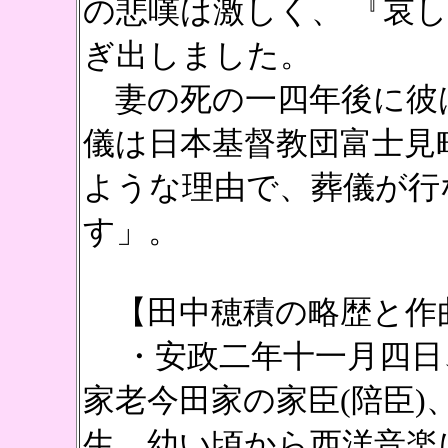
の悲嘆は激しく、 『哀
ぎ出しました。
妻の死の一四年後に彼
儀は日本基督教団富士見
ような理由で、葬儀が行
す」。
【
田中穂積の略歴と作
・安政二年十一月四日、
家老今田家の家臣(陪臣
生。幼い頃から西洋音楽