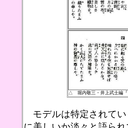
△ 堀内敬三・井上武士編『
モデルは特定されてい
に美しいか淡々と語られ