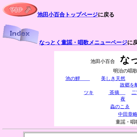
池田小百合トップページ
に戻る
なっとく童謡・唱歌メニューページ
に
な
池田小百合
明治の唱
池の鯉
美しき天然
故郷を
ツキ
茶摘
二
夜
蟲のこゑ
中田章
童謡・唱