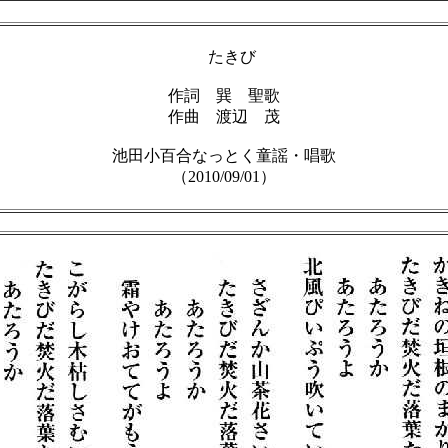
たきび
作詞 巽 聖歌
作曲 渡辺 茂
池田小百合なっとく童謡・唱歌
（2010/09/01）