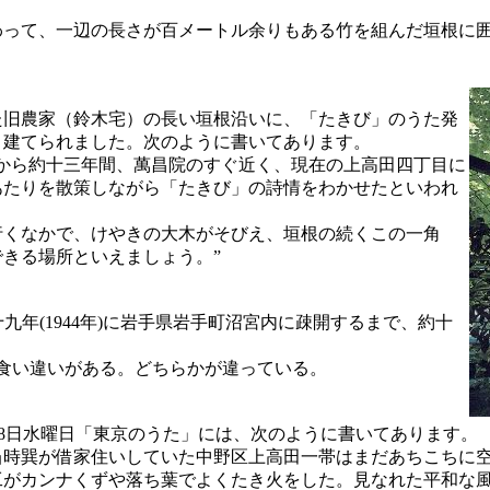
って、一辺の長さが百メートル余りもある竹を組んだ垣根に囲ま
旧農家（鈴木宅）の長い垣根沿いに、「たきび」のうた発
り建てられました。次のように書いてあります。
から約十三年間、萬昌院のすぐ近く、現在の上高田四丁目に
あたりを散策しながら「たきび」の詩情をわかせたといわれ
くなかで、けやきの大木がそびえ、垣根の続くこの一角
きる場所といえましょう。”
十九年(1944年)に岩手県岩手町沼宮内に疎開するまで、約十
食い違いがある。どちらかが違っている。
2月28日水曜日「東京のうた」には、次のように書いてあります。
当時巽が借家住いしていた中野区上高田一帯はまだあちこちに
工がカンナくずや落ち葉でよくたき火をした。見なれた平和な