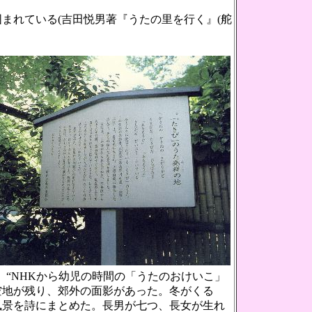
れている(吉田悦男著『うたの里を行く』(舵
 “NHKから幼児の時間の「うたのおけいこ」
空地が残り、郊外の面影があった。冬がくる
風景を詩にまとめた。長男が七つ、長女が生れ