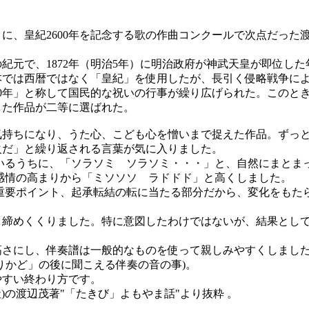
月に、皇紀2600年を記念する歌の作曲コンクールで次点だった
元で、1872年（明治5年）に明治政府が神武天皇が即位した
では西暦ではなく「皇紀」を使用したが、長引く侵略戦争による
600年」と称して国民的な祝いの行事が繰り広げられた。この
した作品が二等に選ばれた。
持ちになり、うた心、こども心を憎いまで捉えた作品。ずっと
火だ」と繰り返される言葉が気に入りました。
るうちに、「ソラソミ ソラソミ・・・」と、自然にまとま
情の高まりから「ミソソソ ラドドド」と高くしました。
要ポイント、起承転結の転に当たる部分だから、変化をもた
締めくくりました。特に意図したわけではないが、結果として
さにし、伴奏譜は一般的なものを使って親しみやすくしました
りかど」の後に聞こえる伴奏の音の事)。
すい終わり方です。
)の渡辺茂著"「たきび」よもやま話"より抜粋 。