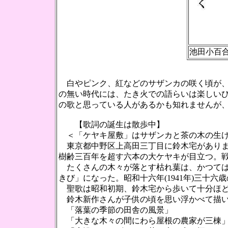
池田小百
白やピンク、紅などのサザンカの咲く頃が、
の無い時代には、たき火での語らいは楽しい
の歌と思っている人があるかも知れませんが
【歌詞の誕生は散歩中】
＜「ケヤキ屋敷」はサザンカと茶の木の生け
東京都中野区上高田三丁目に鈴木宅がありま
樹齢三百年を超す六本の大ケヤキが目立つ。
たくさんの木々が落とす枯れ葉は、かつては
きび」になった。昭和十六年(1941年)三十六
聖歌は昭和初期、鈴木宅から歩いて十分ほど
鈴木新作さんが子供の頃を思い浮かべて描い
「落葉の季節の田舎の風景」
「大きな木々の間にわら屋根の農家が三棟