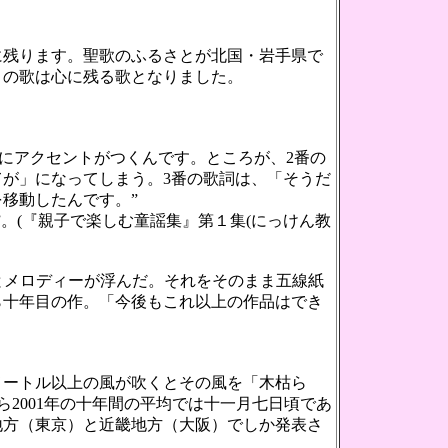
残ります。聖歌のふるさとが北国・岩手県で
この歌は心に残る歌となりました。
にアクセントがつくんです。ところが、2番の
てが」になってしまう。3番の歌詞は、「そうだ
移動したんです。”
。(『親子で楽しむ童謡集』第１集(にっけん教
とメロディーが浮んだ。それをそのまま五線紙
ら十年目の作。「今後もこれ以上の作品はでき
ートル以上の風が吹くとその風を「木枯ら
ら2001年の十年間の平均では十一月七日頃であ
地方（東京）と近畿地方（大阪）でしか発表さ