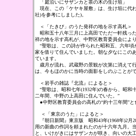
「庭沿いにサザンカと茶の木の生け垣」
現在、この「ケヤキ屋敷」は、生け垣に代わ
社)を参考にしました)。
＜「たきび」のうた発祥の地を示す高札＞
昭和五十八年三月に上高田でただ一軒残った
祥の地を示す高札が、中野区教育委員会によ
“聖歌は、この詩が作られた昭和五、六年頃
家を借りて住んでいました。朝な夕なにこの
ています。
歳月が流れ、武蔵野の景観が次第に消えて行
は、今もほのかに当時の面影をしのぶことがで
＜岩手の雑誌『北流』によると＞
“聖歌は、昭和七年(1932年)の春から、昭和
二年間、中野の上高田に住んでいた。”
●中野区教育委員会の高札の“約十三年間”と
＜「東京のうた」によると＞
『朝日新聞』東京版 昭和43年(1968年)
用の新曲の作詞を頼まれたのが十六年九月。
と、いけがきにはサザンカが咲き、向いの大