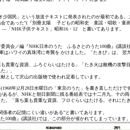
オ少国民」という放送テキストに発表されたのが最初である。
であった”(『別冊太陽 子どもの昭和史 童謡・唱歌・童画10
―「NHK子供テキスト」昭和16・12 と書いてあります。
会／編『NHK日本のうた ふるさとのうた100曲』(講談社、
本軍はハワイの真珠湾に奇襲を かけました。「たきび」は、 翌
も貴重な資源、ふろぐらいはたける」「たき火は敵機の攻撃目
れた」。
献として沢山の出版物で使われ定着しています。
1968年)2月28日水曜日の「東京のうた」を書き直しただけ
があるが、NHKと朝日新聞に残る番組表では十二月九、十の両
きた。「落ち葉も貴重な資源、フロぐらいはたける。それにた
関係者の記憶にくい違いがある”と書いてあります。
100曲』(講談社)では、この部分が省かれてしまっています