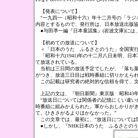
【発表について】
“一九四一（昭和十六）年十二月号の「ラジ
内容とするもので、発行所は、日本放送出版協会
●与田凖一編『日本童謡集』(岩波文庫)には、
【初めての放送について】
＜「日本のうた ふるさとのうた」全国実行委員
「昭和十六(1941)年の十二月八日未明、日
て放送されている。
当初は三日間の放送予定でしたが、「落ち葉
がつき、放送三日目は戦時番組に切りかえら
この記載は研究者の絶対的な信頼を得て、文
上記の文は、『朝日新聞』東京版 昭和43年(
“放送日については関係者の記憶にくい違い
時番組に組みかえられた。軍からおしかりが
て、ひきさがるよりほかなかった。”
この文章では、最初に、“放送日については
●しかし、『NHK日本のうた ふるさとのうた