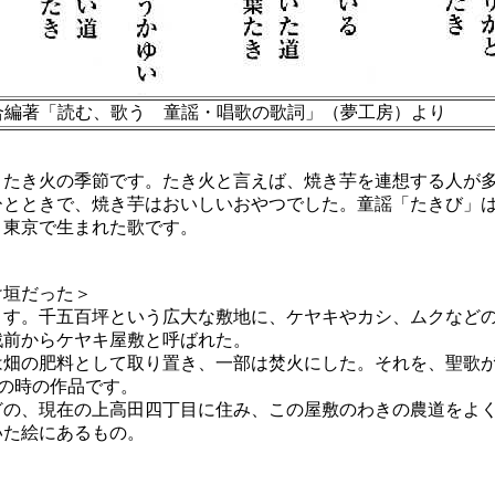
合編著「読む、歌う 童謡・唱歌の歌詞」（夢工房）より
たき火の季節です。たき火と言えば、焼き芋を連想する人が
ひとときで、焼き芋はおいしいおやつでした。童謡「たきび」
、東京で生まれた歌です。
垣だった＞
す。千五百坪という広大な敷地に、ケヤキやカシ、ムクなど
戦前からケヤキ屋敷と呼ばれた。
畑の肥料として取り置き、一部は焚火にした。それを、聖歌
歳の時の作品です。
の、現在の上高田四丁目に住み、この屋敷のわきの農道をよ
た絵にあるもの。
」