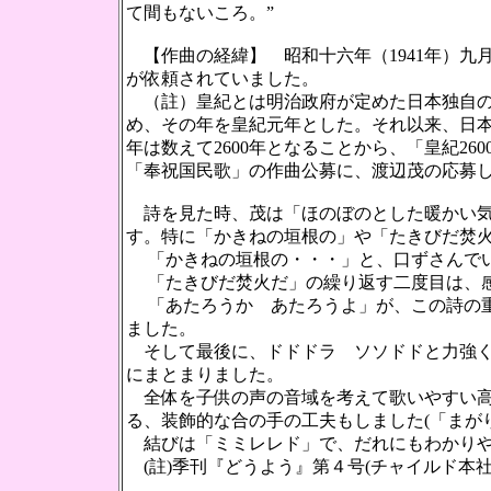
て間もないころ。”
【作曲の経緯】 昭和十六年（1941年）九
が依頼されていました。
（註）皇紀とは明治政府が定めた日本独自の紀
め、その年を皇紀元年とした。それ以来、日本
年は数えて2600年となることから、「皇紀2
「奉祝国民歌」の作曲公募に、渡辺茂の応募
詩を見た時、茂は「ほのぼのとした暖かい気
す。特に「かきねの垣根の」や「たきびだ焚
「かきねの垣根の・・・」と、口ずさんでい
「たきびだ焚火だ」の繰り返す二度目は、感
「あたろうか あたろうよ」が、この詩の重
ました。
そして最後に、ドドドラ ソソドドと力強く
にまとまりました。
全体を子供の声の音域を考えて歌いやすい高
る、装飾的な合の手の工夫もしました(「まが
結びは「ミミレレド」で、だれにもわかりや
(註)季刊『どうよう』第４号(チャイルド本社