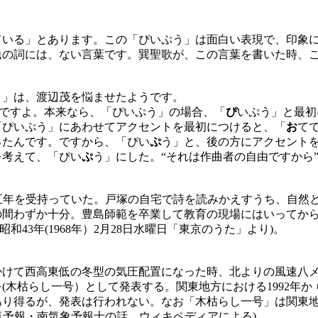
いる」とあります。この「ぴいぷう」は面白い表現で、印象に
他の詞には、ない言葉です。巽聖歌が、この言葉を書いた時、
」は、渡辺茂を悩ませたようです。
ですよ。本来なら、「ぴいぷう」の場合、「
ぴ
いぷう」と最初
「ぴいぷう」にあわせてアクセントを最初につけると、「
お
て
ったんです。ですから、「ぴい
ぷ
う」と、後の方にアクセントを
を考えて、「ぴい
ぷ
う」にした。“それは作曲者の自由ですから”
五年を受持っていた。戸塚の自宅で詩を読みかえすうち、自然
の間わずか十分。豊島師範を卒業して教育の現場にはいってか
43年(1968年）2月28日水曜日「東京のうた」より)。
けて西高東低の冬型の気圧配置になった時、北よりの風速八メ
木枯らし一号）として発表する。関東地方における1992年か 
あり得るが、発表は行われない。なお「木枯らし一号」は関東
ス天気予報・南気象予報士の話、ウィキペディアによる)。