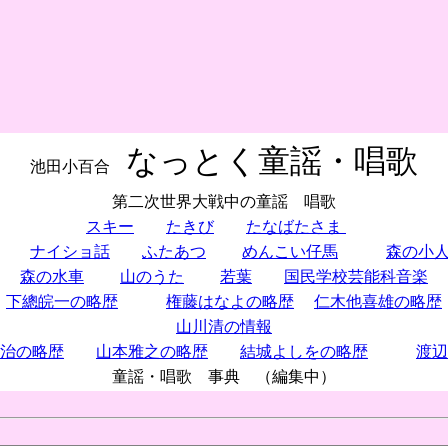
なっとく童謡・唱歌
池田小百合
第二次世界大戦中の童謡 唱歌
スキー
たきび
たなばたさま
ナイショ話
ふたあつ
めんこい仔馬
森の小
森の水車
山のうた
若葉
国民学校芸能科音楽
下總皖一の略歴
権藤はなよの略歴
仁木他喜雄の略歴
山川清の情報
治の略歴
山本雅之の略歴
結城よしをの略歴
渡辺
童謡・唱歌 事典 （編集中）