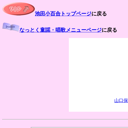
池田小百合トップページ
に戻る
なっとく童謡・唱歌メニューページ
に戻る
山口保