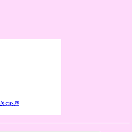
人
茂の略歴