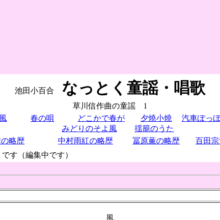
なっとく童謡・唱歌
池田小百合
草川信作曲の童謡 1
風
春の唄
どこかで春が
夕燒小燒
汽車ぽっ
みどりのそよ風
揺籠のうた
信の略歴
中村雨紅の略歴
冨原薫の略歴
百田宗
」です（編集中です）
風