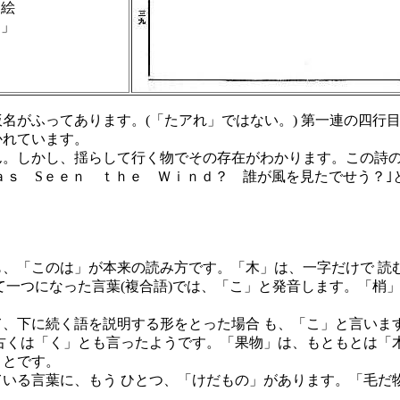
 絵
使」
がふってあります。(「たアれ」ではない。) 第一連の四行
かれています。
。しかし、揺らして行く物でその存在がわかります。この詩の
ａｓ Sｅｅｎ ｔｈｅ Ｗｉｎｄ？ 誰が風を見たでせう？｣
、「このは」が本来の読み方です。「木」は、一字だけで 読
て一つになった言葉(複合語)では、「こ」と発音します。「梢
、下に続く語を説明する形をとった場合 も、「こ」と言いま
古くは「く」とも言ったようです。「果物」は、もともとは「
ことです。
いる言葉に、もう ひとつ、「けだもの」があります。「毛だ物