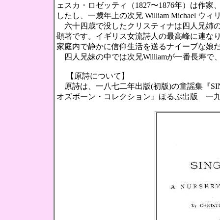
ェスカ・ロゼッティ（1827〜1876年）は作家、二
したし、一歳年上の次兄 William Michael
六十四歳で没したクリスティナは四人兄姉の末
顕著です。イギリス女流詩人の最高峰に連な
家庭内で静かに信仰生活を送るナイーブな娘
四人兄妹の中では次兄Williamが一番長寿で、
【原詩について】
原詩は、一八七二年出版(初版)の童謡集『SI
オズボーン・コレクション』ほるぷ出版 一九