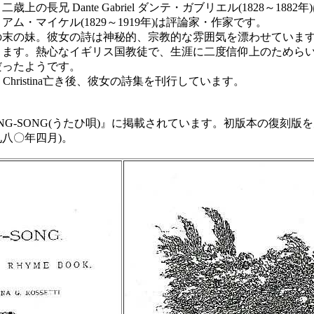
歳上の長兄 Dante Gabriel ダンテ・ガブリエル(1828～
 ウィリアム・マイケル(1829～1919年)は評論家・作家です。
の妹。彼女の詩は神秘的、宗教的な雰囲気を漂わせています。長
ります。熱心なイギリス国教徒で、生涯に二度信仰上のためら
だったようです。
Christina亡き後、彼女の詩集を刊行しています。
NG-SONG(うたひ唄)』に掲載されています。初版本の復
八〇年四月)。