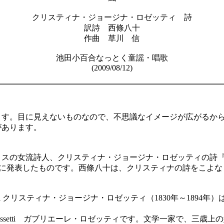
クリスティナ・ジョージナ・ロゼッティ 詩
訳詩 西條八十
作曲 草川 信
池田小百合なっとく童謡・唱歌
(2009/08/12)
す。目に見えないものなので、不思議なイメージが広がるから
があります。
詩人、クリスティナ・ジョージナ・ロゼッティの詩『Who Has 
号に発表したものです。西條八十は、クリスティナの詩をこよ
a Rossetti クリスティナ・ジョージナ・ロゼッティ（1830年～
etti ガブリエーレ・ロゼッティです。文学一家で、三歳上の姉 Maria