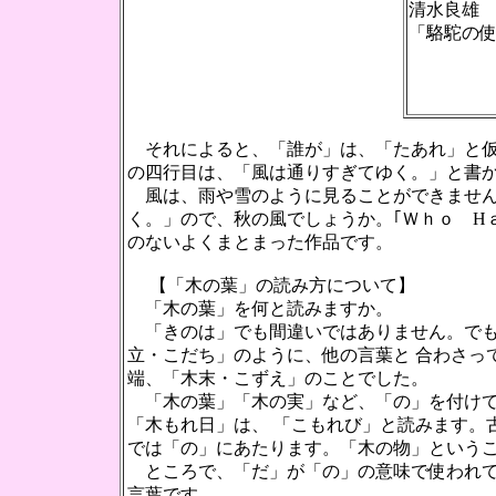
清水良雄
「駱駝の
それによると、「誰が」は、「たあれ」と仮名
の四行目は、「風は通りすぎてゆく。」と書
風は、雨や雪のように見ることができません
く。」ので、秋の風でしょうか。｢Ｗｈｏ H
のないよくまとまった作品です。
【「木の葉」の読み方について】
「木の葉」を何と読みますか。
「きのは」でも間違いではありません。でも
立・こだち」のように、他の言葉と 合わさっ
端、「木末・こずえ」のことでした。
「木の葉」「木の実」など、「の」を付けて
「木もれ日」は、 「こもれび」と読みます。
では「の」にあたります。「木の物」という
ところで、「だ」が「の」の意味で使われて
言葉です。