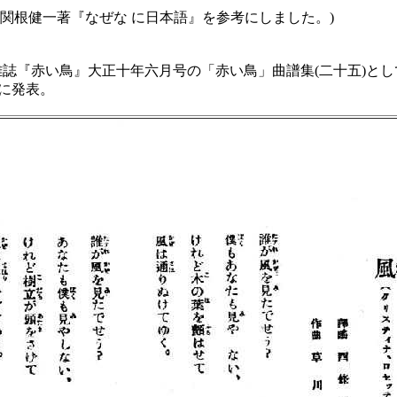
会・関根健一著『なぜな に日本語』を参考にしました。)
誌『赤い鳥』大正十年六月号の「赤い鳥」曲譜集(二十五)とし
)に発表。