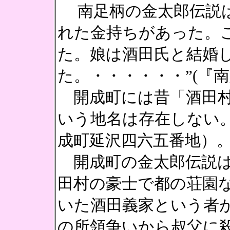
南足柄の金太郎伝説は
れた金持ちがあった。
た。娘は酒田氏と結婚
た。・・・・・・”(『
開成町には昔「酒田村
いう地名は存在しない
成町延沢四六五番地）
開成町の金太郎伝説は
田村の豪士で都の荘園
いた酒田義家という者
の所領争いから叔父に