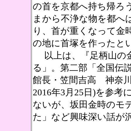
の首を京都へ持ち帰ろ
まから不浄な物を都へ
り、首が重くなって金
の地に首塚を作ったと
以上は、『足柄山の金
る」。第二部「全国伝
館長・笠間吉高 神奈川新聞
2016年3月25日)を
ないが、坂田金時のモ
た」など興味深い話が