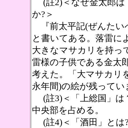
(註2)＜なぜ金太郎
か?＞
『前太平記(ぜんたい
と書いてある。落雷に
大きなマサカリを持っ
雷様の子供である金太
考えた。「大マサカリを
永年間)の絵が残ってい
(註3)＜「上総国」は
中央部を占める。
(註4)＜「酒田」とは