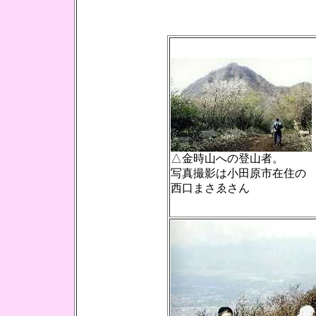
△金時山への登山者。
写真撮影は小田原市在住の
西口まさゑさん