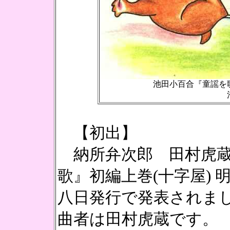
池田小百合『童謡を
【初出】
納所弁次郎 田村虎蔵(
歌』初編上巻(十字屋) 
八日発行で発表されま
曲者は田村虎蔵です。