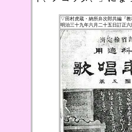
▽田村虎蔵・納所弁次郎共編『教
明治三十九年六月二十五日訂正六