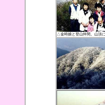
△金時娘と登山仲間。山頂