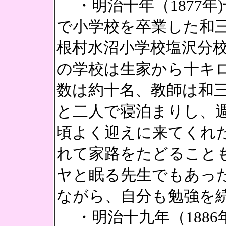
・明治十年（1877年
で小学校を卒業した和
根村水沼小学校塩沢分
の学校は生家から十キ
数は約十名、教師は和
と二人で寝泊まりし、
頃よく迎えに来てくれ
れて家路をたどること
ヤと眠る先生でもあっ
ながら、自分も勉強を
・明治十九年（1886