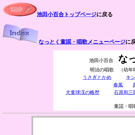
池田小百合トップページ
に戻る
なっとく童謡・唱歌メニューページ
に
な
池田小百合
明治の唱歌 （幼年
うさぎとかめ
キ
春風
犬童球渓の略歴
石原和三
童謡・唱