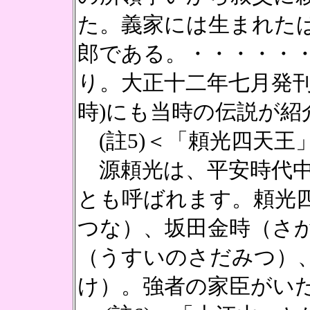
た。義家には生まれた
郎である。・・・・・・
り。大正十二年七月発刊
時)にも当時の伝説が紹
(註5)＜「頼光四天王
源頼光は、平安時代中
とも呼ばれます。頼光
つな）、坂田金時（さ
（うすいのさだみつ）
け）。強者の家臣がい