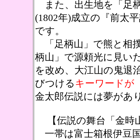
また、出生地を「足柄
(1802年)成立の『前
です。
「足柄山」で熊と相撲
柄山」で源頼光に見い
を改め、大江山の鬼退
びつける
キーワードが
金太郎伝説には夢があ
【伝説の舞台「金時
一帯は富士箱根伊豆国