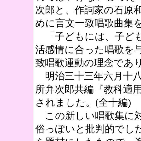
次郎と、作詞家の石原
めに言文一致唱歌曲集
「子どもには、子ども
活感情に合った唱歌を
致唱歌運動の理念であ
明治三十三年六月十八
所弁次郎共編『教科適
されました。(全十編)
この新しい唱歌集に対
俗っぽいと批判的でし