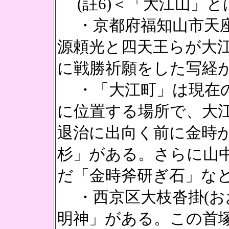
(註6)＜「大江山」と
・京都府福知山市天座
源頼光と四天王らが大
に戦勝祈願をした写経
・「大江町」は現在の
に位置する場所で、大
退治に出向く前に金時
杉」がある。さらに山
だ「金時斧研ぎ石」な
・西京区大枝沓掛(お
明神」がある。この首