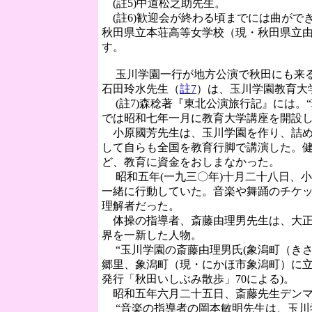
(
註5
)中道松之助先生。
(
註6
)歓迎会が終わる頃までには曲がで
秋田県立本荘高等女学校（現・秋田県立
す。
玉川学園一行が地方公演で秋田にも来る
石田玲水先生（
註7
）は、玉川学園教育大
(
註7
)森稔著『東北公演旅行記』には。
では昭和七年一月に教育大学講座を開設
小原國芳先生は、玉川学園を作り、詰め
して自らも全国を教育行脚で講演した。
ど、教育に資金をおしまなかった。
昭和五年(一九三〇年)十月二十八日、
一緒に行動していた。音楽や舞踊のチケ
理解者だった。
体操の指導者、斎藤由理男先生は、大正
界を一新した人物。
“玉川学園の斎藤由理男氏(象潟町（きさ
郷里、象潟町（現・にかほ市象潟町）に立ち
発行「秋田いしぶみ散歩」70による)。
昭和五年六月二十五日、斎藤先生デンマ
“音楽の指導者の岡本敏明先生は、玉川