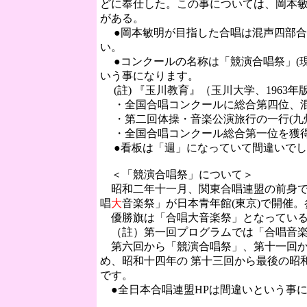
どに奉仕した。この事については、岡本
がある。
●岡本敏明が目指した合唱は混声四部合
い。
●コンクールの名称は「競演合唱祭」(現
いう事になります。
(註) 『玉川教育』（玉川大学、1963
・全国合唱コンクールに総合第四位、混声第
・第二回体操・音楽公演旅行の一行(九州
・全国合唱コンクール総合第一位を獲
●看板は「週」になっていて間違いでし
＜「競演合唱祭」について＞
昭和二年十一月、関東合唱連盟の前身で
唱
大
音楽祭」が日本青年館(東京)で開催
優勝旗は「合唱大音楽祭」となってい
（註）第一回プログラムでは「合唱音楽
第六回から「競演合唱祭」、第十一回か
め、昭和十四年の 第十三回から最後の昭
です。
●全日本合唱連盟HPは間違いという事