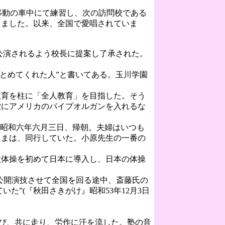
移動の車中にて練習し、次の訪問校である
しました。以来、全国で愛唱されていま
公演されるよう校長に提案し了承された。
とめてくれた人”と書いてある。玉川学園
育を柱に「全人教育」を目指した。そう
堂にアメリカのパイプオルガンを入れるな
。昭和六年六月三日、帰朝。夫婦はいつも
さまは、同行していた。小原先生の一番の
体操を初めて日本に導入し、日本の体操
公開演技させて全国を回る途中、斎藤氏の
”(『秋田さきがけ』昭和53年12月3日
び、共に走り、労作に汗を流した。塾の音