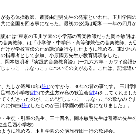
がある体操教師、斎藤由理男先生の発案といわれ、玉川学園の
と共に全国を回る事になった。最初の公演は昭和十一年の四月
版)には“東京の玉川学園の小学部の音楽教師だった岡本敏明
の音楽教師」は「小学部・中学部・高等部兼任の音楽教師」が
明だけが学校宣伝のため講演旅行をしたように読める。東北地
唱の指導者として参加、小原國芳先生が教育講演をした。
岡本敏明著『実践的音楽教育論』(一九六六年・カワイ楽譜)
じょっこ ふなっこ」についての文がある。これは、記憶違い
、たしか昭和10年(
註1
)ですから、30年の昔の事です。 玉川学
足村の小学校(
註3
)で先生方が私の歓迎会(
註4
)をしてくれまし
せてくださったのが、この“どじょっこ ふなっこ”の歌なのです
れに作曲(
註6
)したものが玉川学園の愛唱歌になりました」。
生・生徒・引率の先生、三十四名。岡本敏明先生は引率の先生
立金足西小学校)
のように読める。玉川学園の公演旅行団一行の歓迎会。