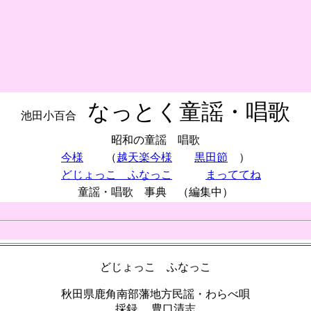
なっとく童謡・唱歌
池田小百合
昭和の童謡 唱歌
今様
（
越天楽今様
黒田節
）
どじょっこ ふなっこ
まっててね
童謡・唱歌 事典 （編集中）
どじょっこ ふなっこ
秋田県鹿角南部藩地方民謡・わらべ唄
採録 豊口清志