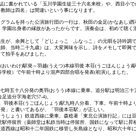
誌に書かれている「玉川学園生徒三十六名来校」や、西目小で
、教師は四名」は間違いという事になります。
ラムを持った公演旅行団の一行は、秋田の金足(かなあし)西
、学園出身者の縁故があったからです。演奏会は、初めて聴く
生が、余興として「どじょっこ ふなっこ」の元唄を詩吟調で
教師、当時二十九歳）は、大変興味を示し、詩をメモして即興
して拍手をあびました。
(おいわけ)駅発～羽越(うえつ)本線羽後 本荘(うごほんじょう
等学校）で午前十時より混声四部合唱を発表(初演)しました。
時五十八分発の奥羽(おうう)本線に乗車。追分駅は明治三十五年
追分字海老穴57-4)。
。羽後本荘(うごほんじょう)駅九時八分着、下車。午前十時よ
荘発」と書いてあるが、「羽後本荘駅」が正しい。
しょう）鉄道西線に乗車。森稔著「東北公演旅行記」には豆汽
師堂駅停留所（薬師堂は私鉄当時は停留所、国鉄になって駅に昇
道西線は昭和十二年国鉄に移管し矢島線となり、昭和六十年に