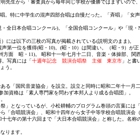
敏明先生から「審査員から毎年同じ学校が優勝ではまずいので
唱。特に中学生の混声四部合唱は自慢だった。「斉唱」「女声
・全日本合唱コンクール)。「全国合唱コンクール」や「現・
年版）には以下の三枚の写真が掲載されている(説明文のまま)。
一位を獲得(昭・10)。(昭・10）は間違い。（昭・9）が正
方面 昭・11)。 昭和十一年七月十二日、音楽・体操部、関
得。写真には「
十週年記念 競演合唱祭 主催 東京市
」と書
ょう。
ある「国民音楽協会」を設立。設立と同時に昭和二年十一月二
。参加資格は「素人専門家を問わず本邦人より成る合唱団」。
る。
祭」となっているが、小松耕輔のプログラム巻頭の言葉には「
ら「合唱競演会」、昭和十四年から女子中等学校合唱競演会（
和十七年の第十六回まで「大日本合唱競演会」と称した。名称
になります。