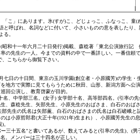
こ」にあります。氷(すが)こ、どじょっこ、ふなっこ、童(わ
尾語と呼ばれ、名詞などに付いて、小さいものの意を表したり、
よる。
昭和十一年六月二十日発行)掲載、森稔著「東北公演旅行記 
引率の先生の一人。今までの資料の中で一番詳しい。一番信頼
で、こちらから御覧下さい。
】
五月七日の十日間、東京の玉川学園(創立者・小原國芳)の学生・
育を地方で実際に見てもらうために秋田、山形、新潟方面へ公
を巡回公演し、教育啓蒙が目的。
十名、中学部三名。(女子) 女学部十名、高等部四名。(引率の先
先生、森稔先生、矢部先生、小原先生のおばさま、白石のおば
矢部先生の氏名は矢部薫、白石のおばさまの氏名は白石嵯峨と
は小原哲郎君(大正十年(1921年)生まれ）、小原國芳先生の
)。
ー三十五名”と書いてあるが、数えてみると(引率の先生)、(男
十四名。メンバーは三十四名が正しい。