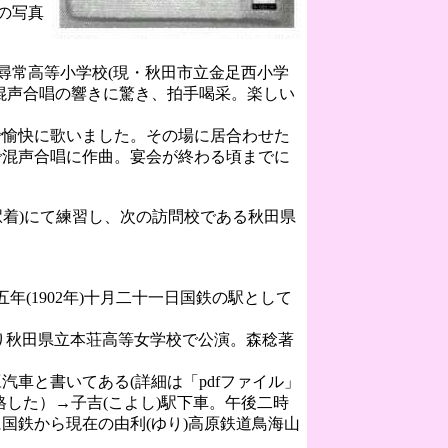
の写真
尋常高等小学校(現・秋田市立金足西小学
混声合唱の響きに驚き、拍手喝采。楽しい
愉快に歌いました。その場に居合わせた
で混声合唱に作曲。宴会が終わる頃までに
)駅着)にて練習し、次の訪問校である秋田県
(1902年)十月二十一日国鉄の駅として
り秋田県立本荘高等女学校で公演。森稔著
車と書いてある(詳細は「pdfファイル」
格した）→子吉(こよし)駅下車。午後二時
国鉄から現在の由利(ゆり)高原鉄道鳥海山