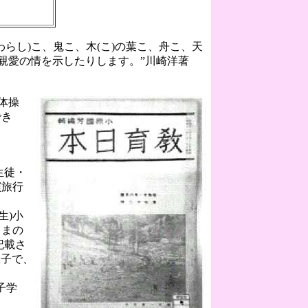
らし)こ、鬼こ、木(こ)の葉こ、舟こ、天
親愛の情を示したりします。”川崎洋著
体操
でき
生徒・
演旅行
生)小
さまの
記載さ
息子で、
子学