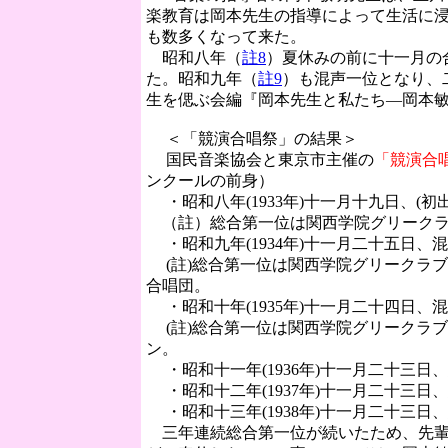
楽教育は岡本先生の指導によって生活に
も数多くなって来た。
昭和八年（
註8
）夏休みの前に十一月の
た。昭和九年（
註9
）も混声一位となり、
生を偲ぶ会編『岡本先生と私たち―岡本敏
＜「競演合唱祭」の結果＞
国民音楽協会と東京市主催の
「競演合
ンクールの前身）
・昭和八年(1933年)十一月十九日、(初
（註）総合第一位は関西学院グリークラ
・昭和九年(1934年)十一月二十五日、
(註)総合第一位は関西学院グリークラブ
合唱団。
・昭和十年(1935年)十一月二十四日、
(註)総合第一位は関西学院グリークラブ
ン。
・昭和十一年(1936年)十一月二十三
・昭和十二年(1937年)十一月二十三
・昭和十三年(1938年)十一月二十三
三年連続総合第一位が続いたため、先輩