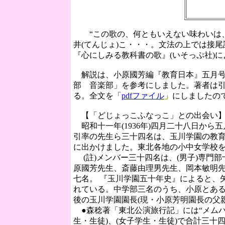
“この歌の、何ともいえない味わいは、「
井(てんじょ)こ・・・。文法の上では接
『心にしみる教科書の歌』(いそっぷ社)に
解説は、小原國芳編『教育日本』五月号(
部 音楽部」を参考にしました。著者は
る。全文を「
pdfファイル
」にしましたの
【「どじょっこふなっこ」との出会い
昭和十一年(1936年)四月二十八日から
引率の先生ら三十四名は、玉川学園の教
に出かけました。東北各地の小中女学校
(註)メンバー三十四名は、(男子)専門部
原國芳先生、斎藤由理男先生、岡本敏明
七名。 『玉川学園五十年史』によると、
れている。中学部三名のうち、小原とあるの
後の玉川学園園長(現・小原芳明園長の父親
●森稔著「東北公演旅行記」には“メムバ
生・生徒)、(女子学生・生徒)で合計三