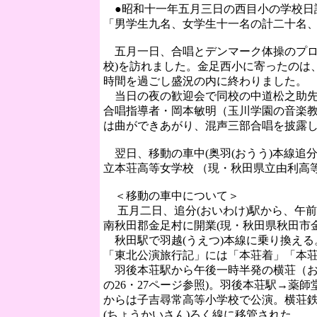
●昭和十一年五月三日の西目小の学校日
「男学生九名、女学生十一名の計二十名
五月一日、合唱とデンマーク体操のプログ
校)を訪れました。金足西小に寄ったのは
時間を過ごし盛況の内に終わりました。
当日の夜の歓迎会で同校の中道松之助先
合唱指導者・岡本敏明（玉川学園の音楽
は曲ができあがり、混声三部合唱を披露
翌日、移動の車中(奥羽(おうう)本線追分
立本荘高等女学校 （現・秋田県立由利高
＜移動の車中について＞
五月二日、追分(おいわけ)駅から、午前七
南秋田郡金足村に開業(現・秋田県秋田市金足
秋田駅で羽越(うえつ)本線に乗り換える
「東北公演旅行記」には「本荘着」「本
羽後本荘駅から午後一時半発の横荘（おう
の26・27ページ参照)。羽後本荘駅→薬
からは子吉尋常高等小学校で公演。横荘鉄
(ちょうかいさん)ろく線に移管された。