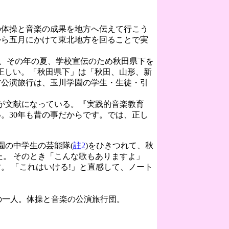
体操と音楽の成果を地方へ伝えて行こう
から五月にかけて東北地方を回ることで実
は、その年の夏、学校宣伝のため秋田県下を
正しい。「秋田県下」は「秋田、山形、新
方公演旅行は、玉川学園の学生・生徒・引
が文献になっている。『実践的音楽教育
。30年も昔の事だからです。では、正し
園の中学生の芸能隊(
註2
)をひきつれて、秋
た。 そのとき「こんな歌もありますよ」
。 「これはいける!」と直感して、ノート
の一人。体操と音楽の公演旅行団。