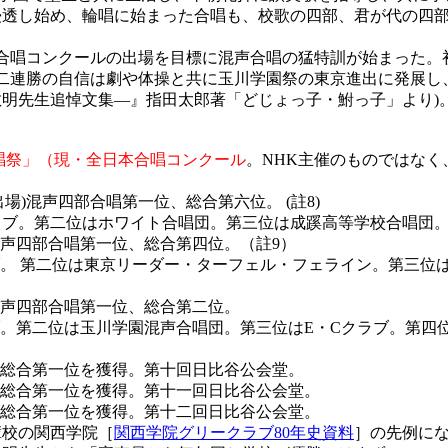
浸透し始め、輪唱に始まった合唱も、校歌の四部、君が代の四
合唱コンクールの出場を目標に混声合唱の猛特訓が始まった。
二連勝の自信は劇や体操と共に玉川学園祭の東京進出に発展し、
明先生追悼文集―』指田太郎著「どじょっ子・鮒っ子」より)
唱祭」（現・全日本合唱コンクール
。NHK主催のものではな
出場)混声四部合唱第一位、総合第六位。 (
註8
)
ブ。第二位はホワイト合唱団。第三位は成蹊高等学校合唱団。
混声四部合唱第一位、総合第四位。（
註9
）
。 第二位は東京リーダー・ターフェル・フェライン。第三位
混声四部合唱第一位、総合第二位。
。第二位は玉川学園混声合唱団。第三位はE・Cクラブ。第四
日、総合第一位を獲得。第十回日比谷公会堂。
日、総合第一位を獲得。第十一回日比谷公会堂。
日、総合第一位を獲得。第十二回日比谷公会堂。
校の関西学院［
関西学院グリークラブ80年史資料
］の先例に