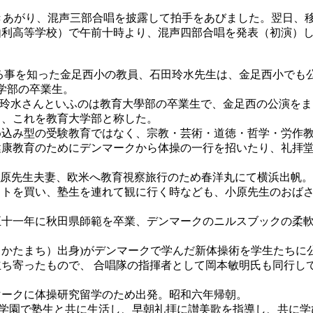
きあがり、混声三部合唱を披露して拍手をあびました。翌日、
由利高等学校）で午前十時より、混声四部合唱を発表（初演）
事を知った金足西小の教員、石田玲水先生は、金足西小でも
学部の卒業生。
“玲水さんといふのは教育大學部の卒業生で、金足西の公演をま
し、これを教育大学部と称した。
込み型の受験教育ではなく、宗教・芸術・道徳・哲学・労作教
健康教育のためにデンマークから体操の一行を招いたり、礼拝
小原先生夫妻、欧米へ教育視察旅行のため春洋丸にて横浜出帆
ットを買い、塾生を連れて観に行く時なども、小原先生のおば
十一年に秋田県師範を卒業、デンマークのニルスブックの柔軟
かたまち）出身)がデンマークで学んだ新体操術を学生たちに
寄ったもので、 合唱隊の指揮者として岡本敏明氏も同行していた
ークに体操研究留学のため出発。昭和六年帰朝。
学園で塾生と共に生活し、早朝礼拝に讃美歌を指導し、共に学