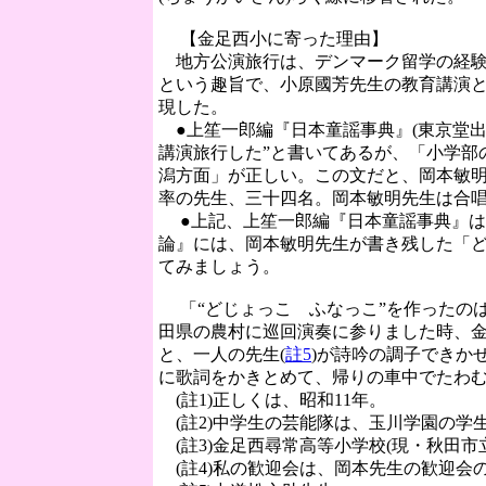
【金足西小に寄った理由】
地方公演旅行は、デンマーク留学の経験
という趣旨で、小原國芳先生の教育講演
現した。
●上笙一郎編『日本童謡事典』(東京堂出
講演旅行した”と書いてあるが、「小学部
潟方面」が正しい。この文だと、岡本敏
率の先生、三十四名。岡本敏明先生は合
●上記、上笙一郎編『日本童謡事典』は、
論』には、岡本敏明先生が書き残した「ど
てみましょう。
「“どじょっこ ふなっこ”を作ったのは
田県の農村に巡回演奏に参りました時、金
と、一人の先生(
註5
)が詩吟の調子できか
に歌詞をかきとめて、帰りの車中でたわむ
(
註1
)正しくは、昭和11年。
(
註2
)中学生の芸能隊は、玉川学園の学
(
註3
)金足西尋常高等小学校(現・秋田市
(
註4
)私の歓迎会は、岡本先生の歓迎会