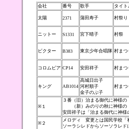
会社
番号
歌手
タイト
太陽
蒲田寿子
村祭り
2371
ニットー
宮下晴子
村祭
S1331
ビクター
東京少年合唱隊
村まつ
B383
コロムビア
CP14
安田祥子
村まつ
高城日出子
キング
AB1014
河村順子
村まつ
金子のぶ子
３番（旧）治まる御代に神様の
（新）みのりの秋に神様の 
※１
安田祥子は「治まる御代に神様
メロディ 変更とは国民学校「
※２
ソーラシレドからソーソラレド