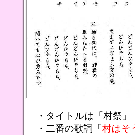
・タイトルは「村祭」
・二番の歌詞「
村はそ