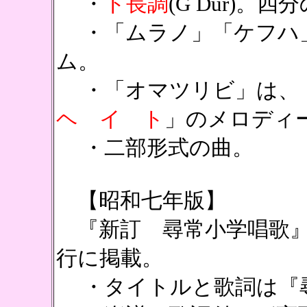
・
ト長調
(G Dur)。
・「ムラノ」「ケフハ
ム。
・「オマツリビ」は、
ヘ イ ト
」のメロディ
・二部形式の曲。
【昭和七年版】
『新訂 尋常小学唱歌』
行に掲載。
・タイトルと歌詞は『尋