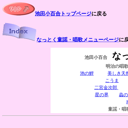
池田小百合トップページ
に戻る
なっとく童謡・唱歌メニューページ
に
な
池田小百合
明治の唱
池の鯉
美しき天
こうま
二宮金次郎
星の界
蟲の
童謡・唱