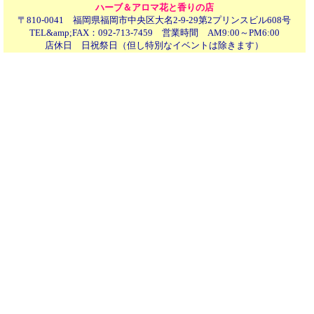
ハーブ＆アロマ花と香りの店
〒810-0041 福岡県福岡市中央区大名2-9-29第2プリンスビル608号
TEL&amp;FAX：092-713-7459 営業時間 AM9:00～PM6:00
店休日 日祝祭日（但し特別なイベントは除きます）