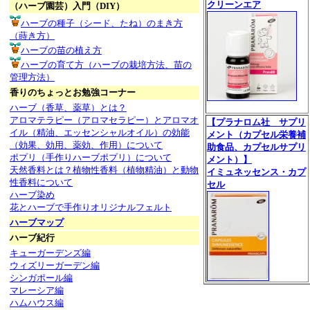
クリーンエア
（ハーブ園芸）入門（DIY）
ハーブの種子（シード、たね）のまき方
（蒔き方）
ハーブの苗の植え方
ハーブの育て方（ハーブの栽培方法、苗の
管理方法）
香りのちょっとお勉強コーナー
ハーブ（香草、薬草）とは？
アロマテラピー（アロマセラピー）とアロマオ
【プラナロム社 サプリ
イル（精油、エッセンシャルオイル）の効能
メント（カプセル栄養補
（効果、効用、薬効、作用）について
助食品、カプセルサプリ
ポプリ（手作りハーブポプリ）について
メント）】
天然香料とは？植物性香料（植物精油）と動物
イミュネッセンス・カプ
性香料について
セル
ハーブ染め
花とハーブで手作りオリジナルフェルト
ハーブマップ
ハーブ紀行
キューガーデンズ編
ウィズリーガーデン編
シンガポール編
マレーシア編
ハムハウス編