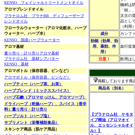
KENSO フェイシャルトリートメントオイル
楠材は
アロマブレンドオイル
「樹」
太古の
プラナロム社 プラナBB ディフューザーブ
品とし
レンドオイル
（利用
フローラルウォーター（アロマ化粧水、ハーブ
ウォーター、ハーブ水）
成分
カンフ
KENSO 国産ハーブウォーター
効能（効果、効
用、薬効、作
血行促
アロマ基材
用）
量り売り・計り売りアロマ基材
プラナロム社 基材シアバター
注意！
飲用は
KENSO 基材
アロマボトル（保存容器、ビンなど）
アロマボトル（保存容器、ビンなど）
掲載しております商
ハーブティー（ハーブ茶、お茶）
商品名（別名）
ハーブブレンド（ミックススパイス）
ハーブ石鹸（アロマせっけん、アロマソープ）
ドライハーブ（乾燥ハーブ）、スパイス（香辛
料）量り売り・計り売り
【プラナロム社 ケモタ
ハーブソルト（ハーブ塩）
イプ精油（アロマオイ
サプリメント（栄養補助食品）
ル、エッセンシャルオイ
スキンケア商品（肌ケア用品）
ル）】