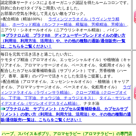
認定団体サーティシスによるオーガニック認証を得たルームコロンです。
目的に合わせ3タイプをご用意いたしました。
お部屋の空気を浄化して見えない敵をブロック。
○配合精油（精油100%）
ラヴィンツァラオイル（ラヴィンサラ精
油）
、
ホーウッド精油（カンファー精油、樟脳油、芳樟精油、芳樟油）
、
ニアウリ・シネオールオイル（ニアウリシネオール精油）、パイン
プラナロム社 プラナBB ディフューザーブレンドオイルの使い方
（利用法、利用方法、活用法）や、その他の種類の通販(通信販売)一覧
は、こちらをご覧ください！
毎日を元気で活き活きと過ごしたい方に。
ケモタイプ精油（アロマオイル、エッセンシャルオイル）や植物油（キャ
リアオイル、アロママッサージオイル、ベースオイル、化粧用オイル）を
配合したカプセル栄養補助食品（サプリメント）です。芳香植物（ハー
ブ、香草、薬草）のパワーで活き々とした生活をご提案します。
○配合精油（アロマオイル、エッセンシャルオイル）・植物油（キャリア
オイル、アロママッサージオイル、ベースオイル、化粧用オイル）
ラヴ
ィンツァラオイル（ラヴィンサラ精油）
、
クローブ精油（クローブオイ
ル、丁子油、丁字油、チョウジ油、チョウジエキス）
、
タイム・サツレオ
イデスオイル（サツレオイデスタイム精油）
、ナタネ油
プラナロム社 サプリメント（カプセル栄養補助食品、カプセルサプ
リメント）の使い方（利用法、利用方法、活用法）や、その他の種類の通
販(通信販売)一覧は、こちらをご覧ください！
ハーブ、スパイス＆ポプリ、アロマセラピー（アロマテラピー）の専門店