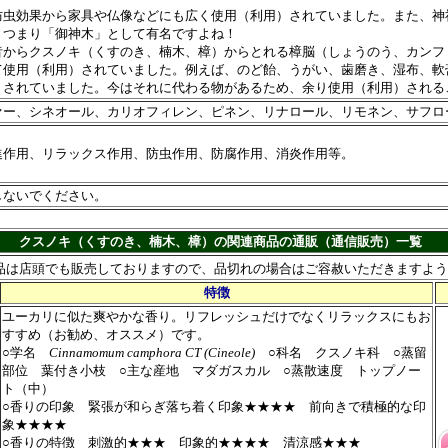
防虫効果から家具や仏像などにも広く使用（利用）されていました。また、神
、つまり「御神木」として有名ですよね！
昔からクスノキ（くすのき、楠木、樟）からとれる樟脳（しょうのう、カンフ
て使用（利用）されていました。例えば、のど飴、うがい、歯磨き、湿布、軟
）されていました。今はそれに代わる物があるため、余り使用（利用）される
ァー、シネオール、カリオフィレン、ピネン、リナロール、リモネン、サフロ
進作用、リラックス作用、防虫作用、防腐作用、消炎作用等。
しないでください。
クスノキ（くすのき、楠木、樟）の関連商品の通販（通信販売）一覧
品は店頭でも販売しておりますので、品切れの場合はご容赦いただきますよう
特徴
ユーカリに似た爽やかな香り。リフレッシュだけでなくリラックスにもお
すすめ（お勧め、オススメ）です。
○学名
Cinnamomum camphora CT (Cineole)
○科名 クスノキ科 ○蒸留
部位 葉付き小枝 ○主な産地 マダガスカル ○蒸散速度 トップノー
ト（中）
○香りの印象 緊張が和らぎ落ち着く印象★★★★ 前向きで積極的な印
象★★★★
○香りの特徴 刺激的★★★ 印象的★★★★ 清涼感★★★