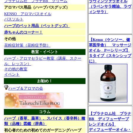
プラナロム社 プラナBB クリーム
ラヴィンツァラオイル
（ラベンサラ精油、ラヴ
アロマバス用品（ハーブバスグッズ）
ィンサラ）
KENSO アロマバスオイル
バスソルト
ハーブのペット用品（ペットグッズ）
赤ちゃんのコーナー！
その他
【Kenso（ケンソー、健
草医学舎） マッサージ
花粉症対策（花粉症予防）
オイル Pーシリーズ】
教室・イベント
Ｓタイプ（スキンシップ
ハーブ・アロマセラピー教室（講座、スクー
に）
ル、レッスン）
その他の教室
イベント
お勧め！
ハーブ＆アロマの会
コラム
【プラナロム社 プラナ
ハーブ（香草、薬草）、スパイス（香辛料）種
BB ディフューザーブ
類（品種）図鑑（辞典）
レンドオイル】
ディフューザーオイル・
初心者のための初めてのガーデニングハーブ