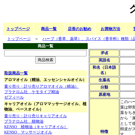
トップページ
商品一覧
店長のお勧め
お買物方法
トップページ
＞
ハーブ（香草、薬草）、スパイス（香辛料）種類（
商品一覧
学名
英語名
和名（日本語
名）
取扱商品一覧
アロマオイル（精油、エッセンシャルオイル）
生薬名
量り売り・計り売りアロマオイル（精油）
分類
プラナロム社 ケモタイプ精油
原産地
ゼフィール
このハ
キャリアオイル（アロママッサージオイル、植
葉は卵
物油、ベースオイル）
葉をち
量り売り・計り売りキャリアオイル
から「
プラナロム社 植物油
として
KENSO 植物油（キャリアオイル）
樹皮が
特徴
KENSO マッサージオイル
す。