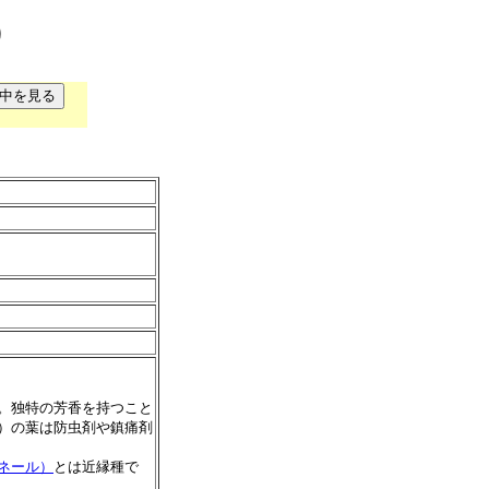
）
。独特の芳香を持つこと
）の葉は防虫剤や鎮痛剤
ネール）
とは近縁種で