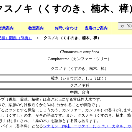
クスノキ（くすのき、楠木、樟
営業案内
教室案内
お問い合わせ
当店のご案内
品種）図鑑（辞典）
＞
クスノキ（くすのき、楠木、樟）
Cinnamomum camphora
Camphor tree（カンファー・ツリー）
クスノキ（くすのき、楠木、樟）
樟木（ショウボク、しょうぼく）
クスノキ科
中国、台湾
ーブ（香草、薬草、植物）は高さ30mになる常緑性大木です。
形で、葉脈の付け根近くから3本に分かれることが特徴です。
ぎるとツンとする樟脳（しょうのう、カンファー、カンフル）の香りがします
臭し（くすし）の木」がその語源です。また、クスノキ（くすのき、楠木、樟
使用（利用）され、「薬の木」を語源とする説もあります。
スパイス（香辛料）となる
シナモン（肉桂、ニッケイ、にっけい、カネル、カ