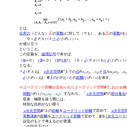
とは、
任意の
（どんな）
正
の
実数
εに対して（でも）、ある
正
の
実数
δを
d
( P, A )
d
( f
(
P
)
, c )
０＜
＜δ
⇒
＜ε
が成り立つ
ということ。
この定義を、
論理記号
で表せば、
n
>
>
P
R
d
( P, A )
d
( f
(
P
)
, c )
（
∀
ε
０）（
∃
δ
０）（
∀
∈
）（０＜
＜δ
⇒
＜
となる。
n
d
( P, A )
n
R
P(
x
,
x
,
,
x
)
A
(a
,
a
,
,
a
＊
は、
次元空間
上での
点
…
と
点
…
n
n
1
2
1
2
d
( f
(
P
)
, c )
R
f
(
P
)
c
|
f
(
P
)
c
|
は、
上の
と
との
距離
－
を表す。
n
R
※ユークリッド距離が定められたユークリッド空間
における極
n
f
(P) =
f
(
x
,
x
,
,
x
)
n
R
関数
…
、すなわち、「
次元空間
の
部分集合
n
1
2
収束・極限を扱う際には、
特別な目的がない限り、
n
n
R
n
次元空間
上の
距離
を
ユークリッド距離
で定めて、
次元空
R
R
1
実数体
の
距離
を
ユークリッド距離
で定めて、
を
次元ユーク
設定のもとで考えるのが普通。
この設定下では、