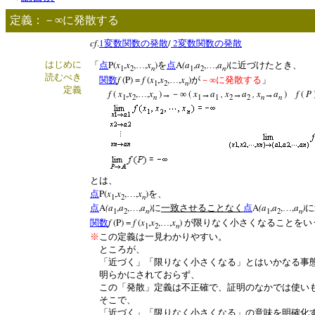
定義：－∞に発散する
cf
.
1
/
2
変数関数の発散
変数関数の発散
P(
x
,
x
,
,
x
)
A
(a
,
a
,
,
a
)
はじめに
「
点
…
を
点
…
に近づけたとき、
n
n
1
2
1
2
読むべき
f
(P) =
f
(
x
,
x
,
,
x
)
関数
…
が
－∞に発散する
」
n
1
2
定義
f
(
x
,
x
,
,
x
)
(
x
a
, x
a
, x
a
)
f
(
P
…
→－∞
→
→
→
n
n
n
1
2
1
1
2
2
とは、
P(
x
,
x
,
,
x
)
点
…
を、
n
1
2
A
(a
,
a
,
,
a
)
A
(a
,
a
,
,
a
)
点
…
に
一致させることなく
点
…
n
n
1
2
1
2
f
(P) =
f
(
x
,
x
,
,
x
)
関数
…
が限りなく小さくなることをい
n
1
2
※
この定義は一見わかりやすい。
ところが、
「近づく」「限りなく小さくなる」とはいかなる事
明らかにされておらず、
この「発散」定義は不正確で、証明のなかでは使い
そこで、
「近づく」「限りなく小さくなる」の意味を明確化