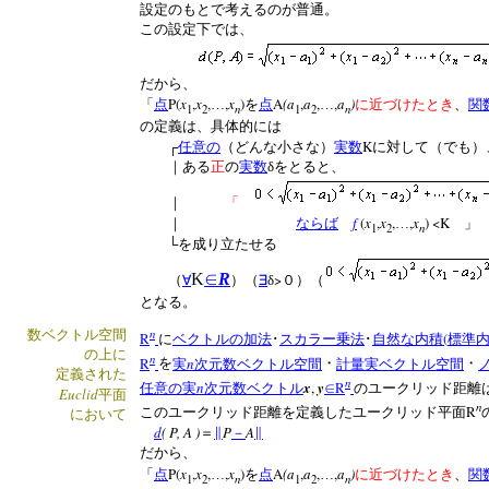
設定のもとで考えるのが普通。
この設定下では、
だから、
P(
x
,
x
,
,
x
)
A
(a
,
a
,
,
a
)
「
点
…
を
点
…
に近づけたとき
、
関
n
n
1
2
1
2
の定義は、具体的には
K
┌
任意の
（どんな小さな）
実数
に対して（でも）
｜ある
正
の
実数
δをとると、
｜
「
f
(
x
,
x
,
,
x
) <K
｜
ならば
…
n
1
2
└を成り立たせる
K
∈
R
>
（
∀
）（
∃
δ
０）（
となる。
n
数ベクトル空間
R
(
に
ベクトルの加法
･
スカラー乗法
･
自然な内積
標準
の上に
n
R
n
を
実
次元数ベクトル空間
・
計量実ベクトル空間
・
定義された
n
n
x
,
y
R
任意の
実
次元数ベクトル
∈
のユークリッド距離
Euclid
平面
n
R
このユークリッド距離を定義したユークリッド平面
において
d
( P, A )
P
A
＝
∥
－
∥
だから、
P(
x
,
x
,
,
x
)
A
(a
,
a
,
,
a
)
「
点
…
を
点
…
に近づけたとき
、
関
n
n
1
2
1
2