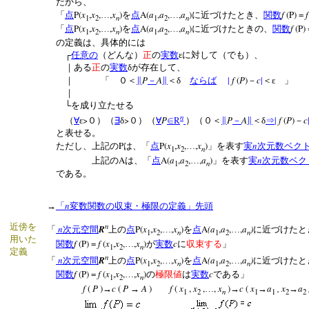
だから、
P(
x
,
x
,
,
x
)
A(
a
,
a
,
,
a
)
f
(P) =
f
「
点
…
を
点
…
に近づけたとき、
関数
n
n
1
2
1
2
P(
x
,
x
,
,
x
)
A(
a
,
a
,
,
a
)
f
(P)
「
点
…
を
点
…
に近づけたときの、
関数
n
n
1
2
1
2
の定義は、具体的には
┌
任意の
（どんな）
正
の
実数
εに対して（でも）、
｜ある
正
の
実数
δが存在して、
P
A
|
f
(
P
)
c
|
｜ 「 ０＜
∥
－
∥
＜δ
ならば
－
＜ε 」
｜
└を成り立たせる
n
>
>
P
R
P
A
|
f
(
P
)
c
（
∀
ε
０）（
∃
δ
０）（
∀
∈
）（０＜
∥
－
∥
＜δ
⇒
－
と表せる。
P
P(
x
,
x
,
,
x
)
n
ただし、上記の
は、「
点
…
」を表す
実
次元数ベク
n
1
2
A
A(
a
,
a
,
,
a
)
n
上記の
は、「
点
…
」を表す
実
次元数ベク
n
1
2
である。
n
→
「
変数関数の収束・極限の定義」先頭
n
近傍を
n
R
P(
x
,
x
,
,
x
)
A
(a
,
a
,
,
a
)
「
次元空間
上の
点
…
を
点
…
に近づけたと
n
n
1
2
1
2
用いた
f
(P) =
f
(
x
,
x
,
,
x
)
c
関数
…
が
実数
に
収束する
」
n
1
2
定義
n
n
R
P(
x
,
x
,
,
x
)
A
(a
,
a
,
,
a
)
「
次元空間
上の
点
…
を
点
…
に近づけたと
n
n
1
2
1
2
f
(P) =
f
(
x
,
x
,
,
x
)
c
関数
…
の
極限値
は
実数
である」
n
1
2
f
(
P
)
c
(
P
A
)
f
(
x
,
x
,
,
x
)
c
(
x
a
, x
a
→
→
…
→
→
→
n
1
2
1
1
2
2