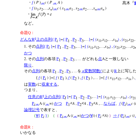
f
(
P
)
c
(
P
A
)
・
→
→
髙木『
f
(
x
,
x
,
,
x
)
c
(
x
a
,
x
a
,
,x
a
)
・
…
→
→
→
…
→
n
n
n
1
2
1
1
2
2
など。
Q
命題
：
n
R
P
=
P
,
P
,
P
,
=
(
x
,
x
,
,
x
)
,
(
x
,
x
,
どんな
上の点列
{
}
{
…
}
{
…
i
1
2
3
n
11
12
1
21
22
1.
P
=
P
,
P
,
P
,
=
(
x
,
x
,
,
x
)
,
(
x
,
x
,
,
x
その
点列
{
}
{
…
}
{
…
…
i
1
2
3
n
n
11
12
1
21
22
2
かつ
2.
P
,
P
,
P
,
A
その
点列
の各項
…
がどれも
点
と一致しない
1
2
3
限り
、
P
,
P
,
P
,
n
f
R
その
点列
の各項
…を
変数関数
により
上に写し
1
2
3
f
(
P
) }={
f
(
P
),
f
(
P
) ,
f
(
P
) ,
}={
f
(
x
,
x
,
,
x
)
,
{
…
…
i
1
2
3
n
11
12
1
c
は
実数
に
収束する
。
つまり、
n
R
P
=
P
,
P
,
P
,
=
(
x
,
x
,
,
x
)
,
(
x
任意の
上の点列
{
}
{
…
}
{
…
I
1
2
3
n
11
12
1
21
P
A (
i
)
P
A
,
P
A
,
P
A
,
f
(
P
)
c
(
→
→
∞
かつ
≠
≠
≠
…
ならば
、
→
i
1
2
3
i
論理記号
で表すと、
P
P
A (
i
)
(
i
) (
P
A
)
f
(
P
)
c
(
i
（
∀
{
}
）（
（
→
→
∞
かつ
∀
≠
）
⇒
→
i
i
i
i
R
命題
：
いかなる