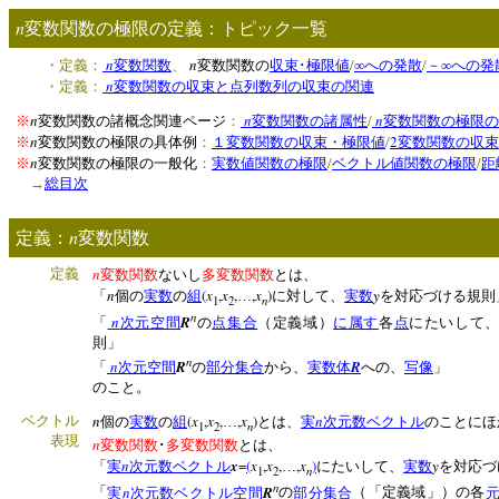
n
変数関数の極限の定義：トピック一覧
n
n
/
/
・定義：
変数関数
、
変数関数の
収束･極限値
∞への発散
－∞への発
n
・定義：
変数関数の収束と点列数列の収束の関連
n
n
/
n
※
変数関数の諸概念関連ページ
：
変数関数の諸属性
変数関数の極限の
n
/
2
※
変数関数の極限の具体例
：
１変数関数の収束・極限値
変数関数の収束
n
/
/
※
変数関数の極限の一般化
：
実数値関数の極限
ベクトル値関数の極限
距
→
総目次
n
定義：
変数関数
n
定義
変数関数
ないし
多変数関数
とは、
n
(
x
,
x
,
,
x
)
y
「
個の
実数
の
組
…
に対して、
実数
を対応づける規則
n
1
2
n
n
R
「
次元空間
の
点集合
（定義域）
に属す
各
点
にたいして
則」
n
n
R
R
「
次元空間
の
部分集合
から、
実数体
への、
写像
」
のこと。
n
(
x
,
x
,
,
x
)
n
ベクトル
個の
実数
の
組
…
とは、
実
次元数ベクトル
のことにほ
n
1
2
表現
n
変数関数
･
多変数関数
とは、
n
x
=
(
x
,
x
,
,
x
)
y
「
実
次元数ベクトル
…
にたいして、
実数
を対応づ
n
1
2
n
n
R
「
実
次元数ベクトル空間
の
部分集合
（「定義域」）の各