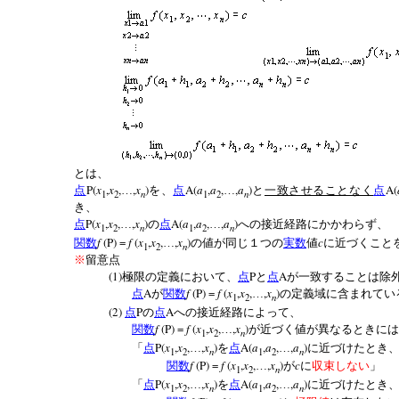
とは、
P(
x
,
x
,
,
x
)
A(
a
,
a
,
,
a
)
A(
点
…
を、
点
…
と
一致させることなく
点
n
n
1
2
1
2
き、
P(
x
,
x
,
,
x
)
A(
a
,
a
,
,
a
)
点
…
の
点
…
への接近経路にかかわらず、
n
n
1
2
1
2
f
(P) =
f
(
x
,
x
,
,
x
)
c
関数
…
の値が同じ１つの
実数
値
に近づくこと
n
1
2
※
留意点
(1)
P
A
極限の定義において、
点
と
点
が一致することは
A
f
(P) =
f
(
x
,
x
,
,
x
)
点
が
関数
…
の定義域に含まれて
n
1
2
(2)
P
A
点
の
点
への接近経路によって、
f
(P) =
f
(
x
,
x
,
,
x
)
関数
…
が近づく値が異なるときには
n
1
2
P(
x
,
x
,
,
x
)
A(
a
,
a
,
,
a
)
「
点
…
を
点
…
に近づけたとき
n
n
1
2
1
2
f
(P) =
f
(
x
,
x
,
,
x
)
c
関数
…
が
に
収束しない
」
n
1
2
P(
x
,
x
,
,
x
)
A(
a
,
a
,
,
a
)
「
点
…
を
点
…
に近づけたとき
n
n
1
2
1
2