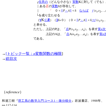
K
┌
任意の
（どんな小さな）
実数
に対して（でも）
｜ある
正
の
実数
δが存在して、
P
A
f
(
x
,
x
,
,
｜
「
０＜
∥
－
∥
＜δ
ならば
…
1
2
└を成り立たせる
K
∈
R
>
P
A
f
(
x
,
x
,
（
∀
）（
∃
δ
０）（０＜
∥
－
∥
＜δ
⇒
1
2
と表せる。
P
P(
x
,
x
,
,
x
)
n
ただし、上記の
は、「
点
…
」を表す
実
次
n
1
2
A
A
(a
,
a
,
,
a
)
n
上記の
は、「
点
…
」を表す
実
n
1
2
である。
n
→
[トピック一覧：
変数関数の極限
]
→
総目次
reference
（
）
1
1988
和達三樹『
理工系の数学入門コース
・微分積分
』岩波書店、
年、
pp
.112-114.