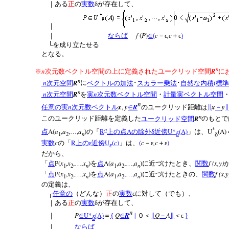
｜ある
正
の
実数
δが存在して、
｜
f
(
P
)
(
c
,c
)
｜
ならば
∈
－ε
＋ε
└を成り立たせる
となる。
n
n
R
※
次元数ベクトル空間の上に定義されたユークリッド空間
に
n
n
R
(
次元空間
に
ベクトルの加法
･
スカラー乗法
･
自然な内積
標準
n
n
R
n
次元空間
を
実
次元数ベクトル空間
・
計量実ベクトル空間
n
n
x
,
y
R
x
y
任意の
実
次元数ベクトル
∈
のユークリッド距離は
∥
－
∥
n
R
このユークリッド距離を定義した
ユークリッド空間
のもと
n
*
A(
a
,
a
,
,
a
)
R
A
U*
(A)
U
(A)
点
…
の「
上の点
の除外δ近傍
」は、
n
δ
δ
1
2
c
R
U
(
c
)
(
c
,c
)
実数
の「
上のε近傍
」は、
－ε
＋ε
ε
だから、
P(
x
,
x
,
,
x
)
A(
a
,
a
,
,
a
)
f
(x,y)
「
点
…
を
点
…
に近づけたとき、
関数
n
n
1
2
1
2
P(
x
,
x
,
,
x
)
A(
a
,
a
,
,
a
)
f
(x,y
「
点
…
を
点
…
に近づけたときの、
関数
n
n
1
2
1
2
の定義は、
┌
任意の
（どんな）
正
の
実数
εに対して（でも）、
｜ある
正
の
実数
δが存在して、
n
P
U*
(A)
Q
R
|
Q
A
｜
∈
＝
{
∈
０＜
∥
－
∥
＜ε
}
δ
｜
ならば