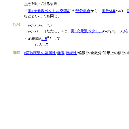
元
を対応づける規則」
n
n
R
R
「
実
次元数ベクトル空間
の
部分集合
から、
実数体
への、
などといっても同じ。
y
=
f
(
x
,
x
,
,
x
)
記号
・
…
n
1
2
y
=
f
(
x
)
[
x
n
x
=
(
x
,
x
,
,
x
)
・
ただし、
は、
実
次元数ベクトル
…
を
n
1
2
n
A
R
・定義域
⊂
として、
f
: A
R
→
n
/
/
/
/
/
/
関連
変数関数の諸属性
極限
連続性
偏微分
全微分
矩形上の積分