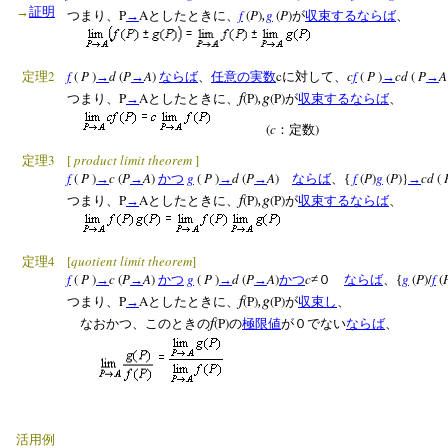
,
→
証明
P
A
f
(
P
)
g
(
P
)
つまり、
→
としたときに、
が
収束する
ならば
、
2
f
(
P
)
d
(
P
A
)
c
c
f
(
P
)
cd
(
P
定理
→
→
ならば
、
任意の
実数
に対して、
→
→
f
,g
P
A
(P)
(P)
つまり、
→
としたときに、
が
収束する
ならば
、
(
c
)
：定数
3
[
product limit theorem
]
定理
f
(
P
)
c
(
P
A
)
g
(
P
)
d
(
P
A
)
f
(
P
)
g
(
P
)}
cd
(
→
→
かつ
→
→
ならば
、{
→
f
,g
P
A
(P)
(P)
つまり、
→
としたときに、
が
収束する
ならば
、
4
[
quotient limit theorem
]
定理
f
(
P
)
c
(
P
A
)
g
(
P
)
d
(
P
A
)
c
g
(
P
)/
f
(
→
→
かつ
→
→
かつ
≠０
ならば
、{
f
,g
P
A
(P)
(P)
つまり、
→
としたときに、
が
収束し
、
f
(P)
なおかつ、このときの
の
極限値
が０でない
ならば
、
活用例