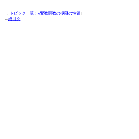
[
n
]
→
トピック一覧：
変数関数の極限の性質
→
総目次