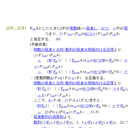
1
P
A
f
(P)
c
g
(P)
証明→定理
→
としたときに
が
実数
値
へ
収束し
、
かつ
、
が
実
f
(
P
)
c
(
P
A
)
g
(
P
)
d
(
P
A
)
つまり、
→
→
かつ
→
→
(0)
と仮定する。…
[
]
予備作業
・
関数の収束と点列･数列の収束を関係付ける定理
より、
f
(
P
)
c
(
P
A
)
→
→
P
P
A (
n
)
(
n
) (
P
A
)
⇔
（
∀
{
}
）（
（
→
→
∞
かつ
∀
≠
）
⇒
n
n
n
g
(
P
)
d
(
P
A
)
→
→
P
P
A (
n
)
(
n
) (
P
A
)
⇔
（
∀
{
}
）（
（
→
→
∞
かつ
∀
≠
）
⇒
n
n
n
2
h
(
P
)=
f
(
P
)
g
(
P
)
・
変数関数
±
を定義する。
関数の収束と点列･数列の収束を関係付ける定理
より、
P
P
A (
n
)
(
n
) (
P
A
)
h
(
P
)
（
∀
{
}
）（
（
→
→
∞
かつ
∀
≠
）
⇒
n
n
n
n
h
(
P
)
e
(
P
A
)
⇔
→
→
h
(
P
)
f
(
P
)
g
(
P
)
ここで、
を、
±
に戻すと、
P
P
A (
n
)
(
n
) (
P
A
)
{
f
(
P
)
（
∀
{
}
）（
（
→
→
∞
かつ
∀
≠
）
⇒
n
n
n
n
f
(
P
)
g
(
P
)}
e
(
P
A
)
(1-3)
⇔
{
±
→
→
…
・
収束数列の演算則
より、
f
(
P
),
f
(
P
),
f
(
P
),
g
(
P
),
g
(
P
),
g
(
P
),
数列
{
…}、{
…}
1
2
3
1
2
3