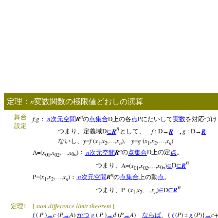
n
定理：
変数関数の極限値どおしの演算
n
舞台
f,g
n
R
D
P
：
次元空間
の
点集合
上の各
点
にたいして
実数
を対応づけ
設定
n
,
D
R
f
: D
R
g
: D
R
つまり、定義域
⊂
として、
→
→
y
=
f
(
x
,
x
,
,
x
),
y
=
g
(
x
,
x
,
,
x
)
ないし、
…
…
n
n
1
2
1
2
n
A=(
x
,
x
,
,
x
)
n
R
D
…
：
次元空間
の
点集合
上の定
点
。
n
01
02
0
n
A=(
x
,
x
,
,
x
)
D
R
つまり、
…
∈
⊂
n
01
02
0
n
P=(
x
,
x
,
,
x
)
n
R
…
：
次元空間
の
点集合
上の動
点
。
n
1
2
n
P=(
x
,
x
,
,
x
)
D
R
つまり、
…
∈
⊂
n
1
2
1
[
sum-difference limit theorem
]
定理
f
(
P
)
c
(
P
A
)
g
(
P
)
d
(
P
A
)
f
(
P
)
g
(
P
)}
c
→
→
かつ
→
→
ならば
、{
±
→