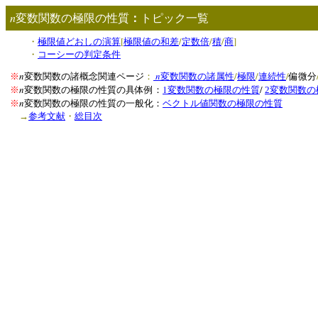
n
変数関数の極限の性質
：
トピック一覧
[
/
/
/
]
・
極限値どおしの演算
極限値の和差
定数倍
積
商
・
コーシーの判定条件
n
n
/
/
/
※
変数関数の諸概念関連ページ
：
変数関数の諸属性
極限
連続性
偏微分
n
1
/
※
変数関数の極限の性質の具体例：
変数関数の極限の性質
2
変数関数の
n
※
変数関数の極限の性質の一般化：
ベクトル値関数の極限の性質
→
参考文献
・
総目次