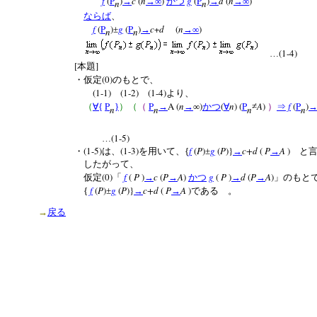
f
(
P
)
c
(
n
)
g
(
P
)
d
(
n
)
→
→∞
かつ
→
→∞
n
n
ならば
、
f
(
P
)
g
(
P
)
c
+
d
(
n
)
±
→
→∞
n
n
(1-4)
…
[
]
本題
(0)
・仮定
のもとで、
(1-1)
(1-2)
(1-4)
より、
P
P
A (
n
)
(
n
) (
P
A
)
f
(
P
)
（
∀
{
}
）（
（
→
→
∞
かつ
∀
≠
）
⇒
n
n
n
n
(1-5)
…
(1-5)
(1-3)
f
(
P
)
g
(
P
)}
c+d
(
P
A
)
・
は、
を用いて、{
±
→
→
と言
したがって、
(0)
f
(
P
)
c
(
P
A
)
g
(
P
)
d
(
P
A
)
仮定
「
→
→
かつ
→
→
」のもと
f
(
P
)
g
(
P
)}
c+d
(
P
A
)
{
±
→
→
である 。
→
戻る