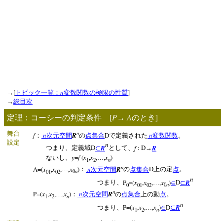
[
n
]
→
トピック一覧：
変数関数の極限の性質
→
総目次
[
P
A
]
定理：コーシーの判定条件
→
のとき
n
舞台
f
n
R
D
n
：
次元空間
の
点集合
で定義された
変数関数
。
設定
n
D
R
f
: D
R
つまり、定義域
⊂
として、
→
y
=
f
(
x
,
x
,
,
x
)
ないし、
…
n
1
2
n
A=(
x
,
x
,
,
x
)
n
R
D
…
：
次元空間
の
点集合
上の定
点
。
n
01
02
0
n
P
=(
x
,
x
,
,
x
)
D
R
つまり、
…
∈
⊂
n
0
01
02
0
n
P=(
x
,
x
,
,
x
)
n
R
…
：
次元空間
の
点集合
上の動
点
。
n
1
2
n
P=(
x
,
x
,
,
x
)
D
R
つまり、
…
∈
⊂
n
1
2