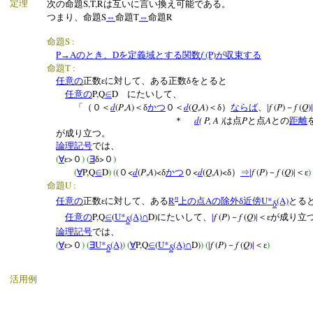
S,T,R
定理
次の命題
は互いに言い換え可能である。
S
T
R
つまり、命題
⇔
命題
⇔
命題
S :
命題
P
A
D
f
(P)
→
のとき、
を定義域とする関数
が収束する
T :
命題
任意の
正数εに対して、ある正数δをとると
P,Q
D
任意の
∈
にたいして、
d
(
P
,
A
)
d
(
Q
,
A
)
|
f
(
P
)
f
(
Q
)
|
「（０＜
＜δ
かつ
０＜
＜δ）
ならば
、
－
d
( P, A )
P
A
＊
は点
と点
との
距離
が成り立つ。
論理記号
では、
(
>
) (
>
)
∀
ε
０
∃
δ
０
(
P,Q
D
) (
(
<
d
(
P
,
A
)<
<
d
(
Q
,
A
)<
|
f
(
P
)
f
(
Q
)
|
)
∀
∈
０
δ
かつ
０
δ）
⇒
－
＜ε
U :
命題
n
R
A
U*
(A)
任意の
正数εに対して、ある
上の点
の除外δ近傍
とる
δ
P,Q
(
U*
(A)
D)
|
f
(
P
)
f
(
Q
)
|
任意の
∈
∩
にたいして、
－
＜εが成り立
δ
論理記号
では、
(
>
) (
U*
(A)
)
(
P,Q
(
U*
(A)
D)
) (
|
f
(
P
)
f
(
Q
)
|
)
∀
ε
０
∃
∀
∈
∩
－
＜ε
δ
δ
活用例