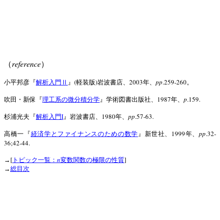
reference
（
）
(
)
2003
pp
.259-260
小平邦彦『
解析入門Ⅱ
』
軽装版
岩波書店、
年、
。
1987
p
.159.
吹田・新保『
理工系の微分積分学
』学術図書出版社、
年、
I
1980
pp
.57-63.
杉浦光夫『
解析入門
』岩波書店、
年、
1999
pp
.32-
高橋一『
経済学とファイナンスのための数学
』新世社、
年、
36;42-44.
[
n
]
→
トピック一覧：
変数関数の極限の性質
→
総目次