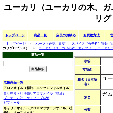
ユーカリ（ユーカリの木、ガ
リグ
トップページ
商品一覧
店長のお勧め
お買物方法
トップページ
＞
ハーブ（香草、薬草）、スパイス（香辛料）種類（
カリグロブルス）
＞
ユーカリ（ユーカリの木、ガムツリー、ユーカリ
商品一覧
学名
英語名
ユ
和名（日本語
取扱商品一覧
名）
アロマオイル（精油、エッセンシャルオイル）
ガム
量り売り・計り売りアロマオイル（精油）
別名
プラナロム社 ケモタイプ精油
ゼフィール
キャリアオイル（アロママッサージオイル、植
分類
物油、ベースオイル）