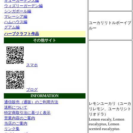
キューガーデンズ編
ウィズリーガーデン編
シンガポール編
マレーシア編
ハムハウス編
ユーカリリトルボーイブ
グアム編
ルー
ハーブクラフト作品
その他サイト
スマホ
ブログ
INFORMATION
通信販売（通販）のご利用方法
レモンユーカリ（ユーカ
送料について
リレモン、ユーカリシト
特定商取引法に基づく表示
リオドラ）
営業内容のご案内
Lemon eucaly, Lemon
当店のご案内
eucalyptus, Lemon
リンク集
scented eucalyptus