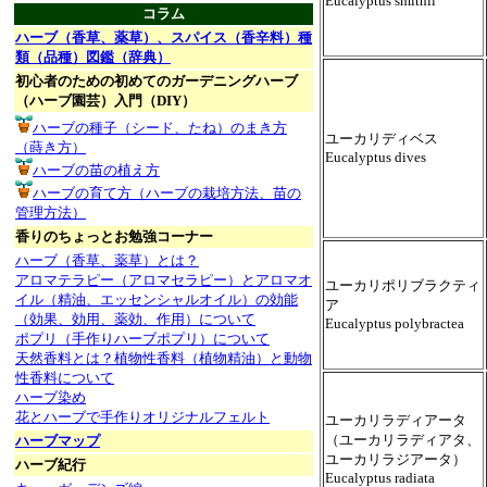
Eucalyptus smithii
コラム
ハーブ（香草、薬草）、スパイス（香辛料）種
類（品種）図鑑（辞典）
初心者のための初めてのガーデニングハーブ
（ハーブ園芸）入門（DIY）
ハーブの種子（シード、たね）のまき方
ユーカリディベス
（蒔き方）
Eucalyptus dives
ハーブの苗の植え方
ハーブの育て方（ハーブの栽培方法、苗の
管理方法）
香りのちょっとお勉強コーナー
ハーブ（香草、薬草）とは？
アロマテラピー（アロマセラピー）とアロマオ
ユーカリポリブラクティ
イル（精油、エッセンシャルオイル）の効能
ア
（効果、効用、薬効、作用）について
Eucalyptus polybractea
ポプリ（手作りハーブポプリ）について
天然香料とは？植物性香料（植物精油）と動物
性香料について
ハーブ染め
花とハーブで手作りオリジナルフェルト
ユーカリラディアータ
（ユーカリラディアタ、
ハーブマップ
ユーカリラジアータ）
ハーブ紀行
Eucalyptus radiata