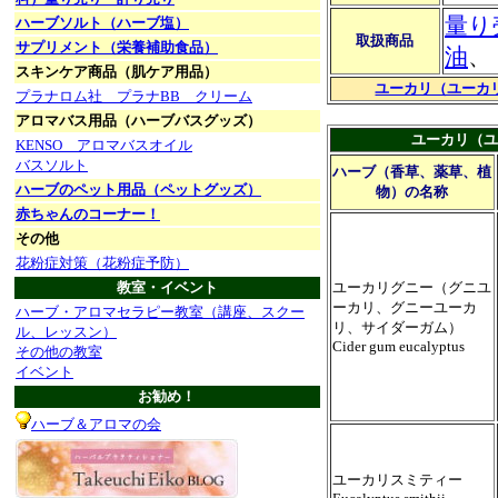
量り
ハーブソルト（ハーブ塩）
取扱商品
サプリメント（栄養補助食品）
油
、
スキンケア商品（肌ケア用品）
ユーカリ（ユーカ
プラナロム社 プラナBB クリーム
アロマバス用品（ハーブバスグッズ）
ユーカリ（ユ
KENSO アロマバスオイル
バスソルト
ハーブ（香草、薬草、植
ハーブのペット用品（ペットグッズ）
物）の名称
赤ちゃんのコーナー！
その他
花粉症対策（花粉症予防）
教室・イベント
ユーカリグニー（グニユ
ーカリ、グニーユーカ
ハーブ・アロマセラピー教室（講座、スクー
リ、サイダーガム）
ル、レッスン）
Cider gum eucalyptus
その他の教室
イベント
お勧め！
ハーブ＆アロマの会
ユーカリスミティー