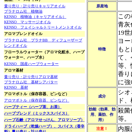
量り売り・計り売りキャリアオイル
原産地
プラナロム社 植物油
この
KENSO 植物油（キャリアオイル）
KENSO マッサージオイル
青灰
KENSO フェイシャルトリートメントオイル
19
アロマブレンドオイル
ヨー
プラナロム社 プラナBB ディフューザーブ
レンドオイル
もと
特徴
フローラルウォーター（アロマ化粧水、ハーブ
て、
ウォーター、ハーブ水）
KENSO 国産ハーブウォーター
等、
アロマ基材
香り
量り売り・計り売りアロマ基材
に強
プラナロム社 基材シアバター
KENSO 基材
シオ
アロマボトル（保存容器、ビンなど）
成分
ド、
アロマボトル（保存容器、ビンなど）
ハーブティー（ハーブ茶、お茶）
効能（効果、効
殺菌
ハーブブレンド（ミックススパイス）
用、薬効、作
等。
ハーブ石鹸（アロマせっけん、アロマソープ）
用）
ドライハーブ（乾燥ハーブ）、スパイス（香辛
内服
注意！
料）量り売り・計り売り