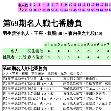
1
2
3
4
5
6
7
8
9
10
11
12
13
14
15
16
17
18
1
名人戦
リンク
45
46
47
48
49
50
51
52
53
54
55
56
57
58
59
60
61
62
6
第69期名人戦七番勝負
羽生善治名人・王座・棋聖[40]－森内俊之九段[40]
（
１
２
３
４
５
６
７
第
局
第
局
第
局
第
局
第
局
第
局
第
名人
羽生善治
●
●
●
○
○
○
●
挑戦者・九段
森内俊之
○
○
○
●
●
●
○
第69期名人戦七番勝負
名人・王座・棋聖 羽生善治－挑戦者・九段 森内俊之
第1局
平成23年4月7,8日（木・金）
東京都文京区「椿山荘」
第2局
平成23年4月20,21日（水・木）
静岡県浜松市「浜松市茶室 松
第3局
平成23年5月6,7日（金・土）
宮崎県宮崎市「フェニックス・
第4局
平成23年5月17,18日（火・水）
青森県弘前市「藤田記念庭園」
第5局
平成23年5月31日,6月1日（火・水）
兵庫県宝塚市「宝塚ホテル」
第6局
平成23年6月7,8日（火・水）
山形県天童市天童温泉「天童ホ
第7局
平成23年6月21,22日（火・水）
山梨県甲府市「常磐ホテル」