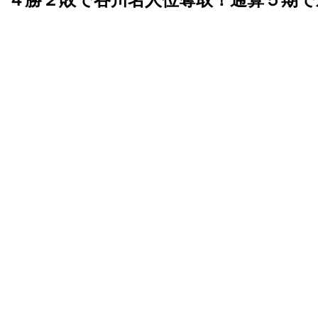
４勝２敗で谷川名人位奪取！通算５期で