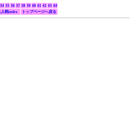
34
35
36
37
38
39
40
41
42
43
44
人戦index
トップページへ戻る