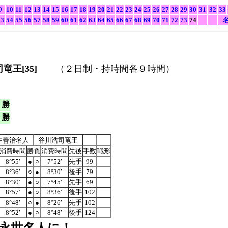
9
10
11
12
13
14
15
16
17
18
19
20
21
22
23
24
25
26
27
28
29
30
31
32
33
53
54
55
56
57
58
59
60
61
62
63
64
65
66
67
68
69
70
71
72
73
74
名
王[35]
（２日制・持時間各９時間）
勝
勝
生善治名人
谷川浩司竜王
消費時間
勝負
消費時間
先後
手数
戦形
8°55′
●
○
7°52′
先手
99
8°36′
○
●
8°30′
後手
79
8°30′
●
○
7°45′
先手
69
8°57′
●
○
8°36′
後手
102
8°48′
○
●
8°26′
先手
102
8°52′
●
○
8°48′
後手
124