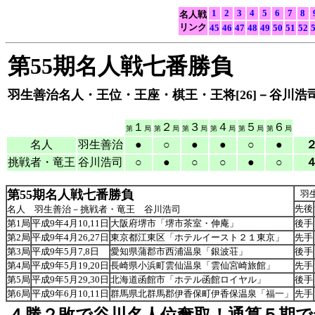
1
2
3
4
5
6
7
8
名人戦
リンク
45
46
47
48
49
50
51
52
第55期名人戦七番勝負
羽生善治名人・王位・王座・棋王・王将[26]－谷川浩司竜
１
２
３
４
５
６
第
局
第
局
第
局
第
局
第
局
第
局
名人
羽生善治
●
○
●
●
○
●
２
挑戦者・竜王
谷川浩司
○
●
○
○
●
○
４
第55期名人戦七番勝負
羽
先後
名人 羽生善治－挑戦者・竜王 谷川浩司
第1局
平成9年4月10,11日
大阪府堺市「堺市茶室・伸庵」
後手
第2局
平成9年4月26,27日
東京都江東区「ホテルイースト２１東京」
先手
第3局
平成9年5月7,8日
愛知県蒲郡市西浦温泉「銀波荘」
後手
第4局
平成9年5月19,20日
長崎県小浜町雲仙温泉「雲仙宮崎旅館」
先手
第5局
平成9年5月29,30日
北海道函館市「ホテル函館ロイヤル」
後手
第6局
平成9年6月10,11日
群馬県北群馬郡伊香保町伊香保温泉「福一」
先手